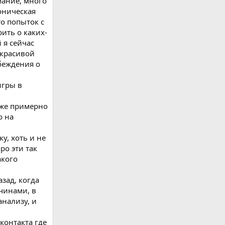
мание, много
тоническая
то попыток с
ить о каких-
 я сейчас
 красивой
убеждения о
игры в
оже примерно
о на
у, хоть и не
ро эти так
акого
зад, когда
чинами, в
анализу, и
 контакта где