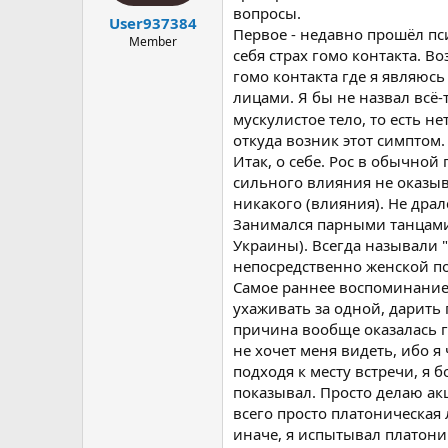
вопросы.
User937384
Первое - недавно прошёл пси
Member
себя страх гомо контакта. В
гомо контакта где я являюс
лицами. Я бы не назвал всё-
мускулистое тело, то есть не
откуда возник этот симптом.
Итак, о себе. Рос в обычно
сильного влияния не оказыв
никакого (влияния). Не драл
Занимался парными танцами 
Украины). Всегда называли 
непосредственно женской п
Самое раннее воспоминание 
ухаживать за одной, дарить п
причина вообще оказалась гл
не хочет меня видеть, ибо я 
подходя к месту встречи, я б
показывал. Просто делаю акц
всего просто платоническая 
иначе, я испытывал платонич