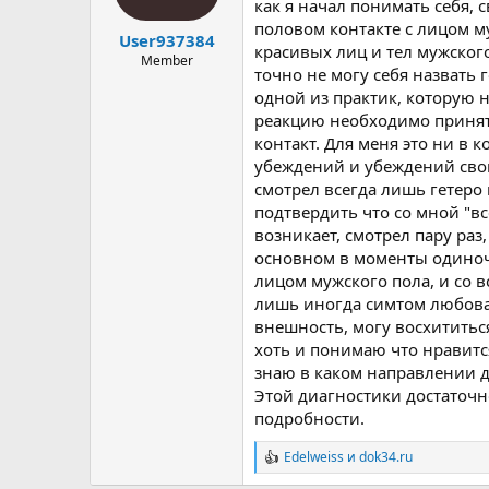
ы
л
как я начал понимать себя, 
а
половом контакте с лицом м
User937384
красивых лиц и тел мужского
Member
точно не могу себя назвать
одной из практик, которую 
реакцию необходимо принят
контакт. Для меня это ни в 
убеждений и убеждений свои
смотрел всегда лишь гетеро
подтвердить что со мной "вс
возникает, смотрел пару раз
основном в моменты одиночес
лицом мужского пола, и со 
лишь иногда симтом любова
внешность, могу восхититься
хоть и понимаю что нравитс
знаю в каком направлении д
Этой диагностики достаточн
подробности.
Edelweiss
и
dok34.ru
Р
е