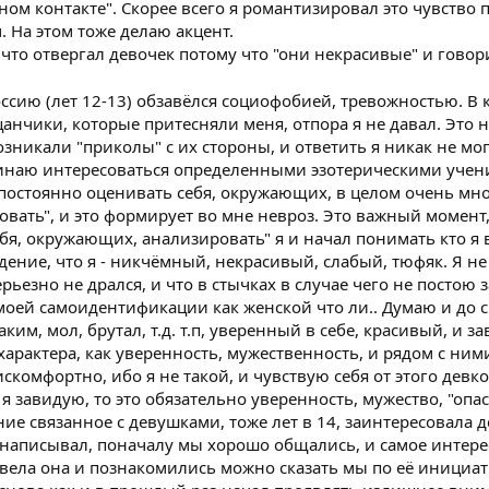
ном контакте". Скорее всего я романтизировал это чувство 
 На этом тоже делаю акцент.
что отвергал девочек потому что "они некрасивые" и говор
оссию (лет 12-13) обзавёлся социофобией, тревожностью. В 
цанчики, которые притесняли меня, отпора я не давал. Это 
зникали "приколы" с их стороны, и ответить я никак не мо
чинаю интересоваться определенными эзотерическими учен
постоянно оценивать себя, окружающих, в целом очень мн
вать", и это формирует во мне невроз. Это важный момент,
ебя, окружающих, анализировать" я и начал понимать кто я 
ение, что я - никчёмный, некрасивый, слабый, тюфяк. Я н
ерьезно не дрался, и что в стычках в случае чего не постою за
моей самоидентификации как женской что ли.. Думаю и до с
таким, мол, брутал, т.д. т.п, уверенный в себе, красивый, и з
арактера, как уверенность, мужественность, и рядом с ним
скомфортно, ибо я не такой, и чувствую себя от этого девкой
я завидую, то это обязательно уверенность, мужество, "опа
ие связанное с девушками, тоже лет в 14, заинтересовала 
й написывал, поначалу мы хорошо общались, и самое интере
вела она и познакомились можно сказать мы по её инициати