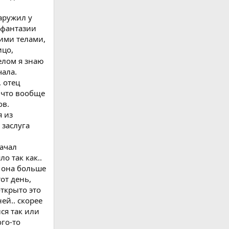
аружил у
а фантазии
кими телами,
ицо,
елом я знаю
чала.
 отец
ь что вообще
ов.
я из
 заслуга
начал
о так как..
о она больше
тот день,
открыто это
ей.. скорее
ся так или
ого-то