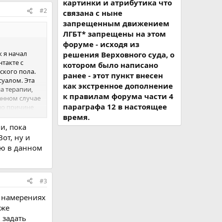
картинки и атрибутика что
#2
связана с ныне
запрещенным движением
ЛГБТ* запрещены на этом
форуме - исходя из
 я начал
решения Верховного суда, о
такте с
котором было написано
ского пола.
ранее - этот пункт внесен
суалом. Эта
как экстренное дополнение
а терапии,
к правилам форума части 4
анном случае
параграфа 12 в настоящее
 по причине
л, смотрел
время.
что со мной
и, пока
или ее
Вот, ну и
а я в
ию в данном
ально,
мечаю
 стараюсь
 но я не
#3
.
 намерениях
 же
 задать