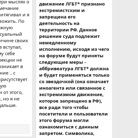
 при мыслях о
движение ЛГБТ* признано
дмечание
экстремистским и
ритягивал и я
запрещена его
вожить. По
деятельность на
вожную
территории РФ. Данное
ксуальный
решение суда подлежит
ричине своих
немедленному
 вступал,
исполнению, исходя из чего
му себе
на форуме будут приняты
эрекции не
следующие меры -
озникает в
аббривеатура ЛГБТ* должна
ие .. с
и будет применяться только
Присутствует
со звездочкой (она означает
ную
иноагента или связанное с
 от этого,
экстремизмом движение,
 но я не
которое запрещено в РФ),
дальше.
все ради того чтобы
посетители и пользователи
этого форума могли
ознакомиться с данным
запретом. Символика,