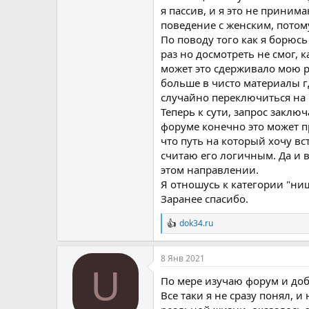
я пассив, и я это не приним
поведение с женским, потому
По поводу того как я борюсь
раз но досмотреть не смог, 
может это сдерживало мою ре
больше в чисто материалы г
случайно переключиться на 
Теперь к сути, запрос заклю
форуме конечно это может п
что путь на который хочу вс
считаю его логичным. Да и 
этом направлении.
Я отношусь к категории "нищ
Заранее спасибо.
dok34.ru
Р
е
а
8 Янв 2021
к
U
ц
По мере изучаю форум и доб
и
и
Все таки я не сразу понял,
: