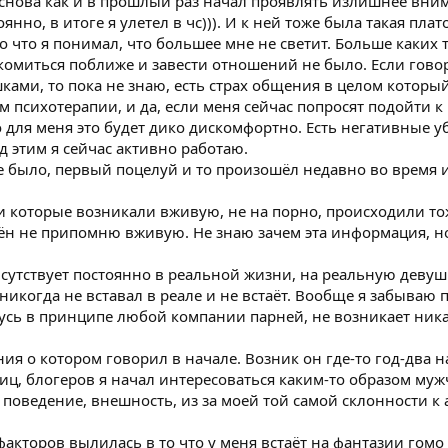
 снова как и в прошлый раз начал проявлять излишнее вни
янно, в итоге я улетел в чс))). И к ней тоже была такая пла
о что я понимал, что большее мне не светит. Больше каких 
акомиться поближе и завести отношений не было. Если говор
ками, то пока не знаю, есть страх общения в целом который
 психотерапии, и да, если меня сейчас попросят подойти к
о для меня это будет дико дискомфортно. Есть негативные 
ад этим я сейчас активно работаю.
е было, первый поцелуй и то произошёл недавно во время 
и которые возникали вживую, не на порно, происходили т
емён не припомню вживую. Не знаю зачем эта информация, н
сутствует постоянно в реальной жизни, на реальную девушк
 никогда не вставал в реале и не встаёт. Вообще я забываю п
усь в принципе любой компании парней, не возникает ник
я о котором говорил в начале. Возник он где-то год-два на
иц, блогеров я начал интересоваться каким-то образом муж
поведение, внешность, из за моей той самой склонности к 
 факторов вылилась в то что у меня встаёт на фантазии гомо