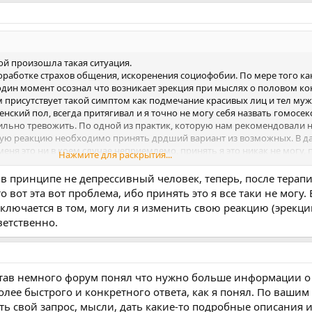
ной произошла такая ситуация.
работке страхов общения, искоренения социофобии. По мере того как
 один момент осознал что возникает эрекция при мыслях о половом кон
 присутствует такой симптом как подмечание красивых лиц и тел муж
енский пол, всегда притягивал и я точно не могу себя назвать гомосек
льно тревожить. По одной из практик, которую нам рекомендовали н
ную реакцию необходимо принять дрдший вариант из возможных. В д
еня это ни в коем случае неприемлемо, принять я это никак не могу,
Нажмите для раскрытия...
воих родителей. В половые контакты в любом виде никогда не вступа
бовал смотреть недавно гей* порно, чтобы самому себе подтвердить 
 в принципе не депрессивный человек, теперь, после терапи
ильная паника чувство стыда, эрекции не возникает, смотрел пару раз, 
 вот эта вот проблема, ибо принять это я все таки не могу. 
 Причем эта паника возникает в основном в моменты одиночества. Когд
ключается в том, могу ли я изменить свою реакцию (эрекц
зникло желание .. с лицом мужского пола, и со всеми я общаюсь норм
ветственно.
Присутствует лишь иногда симтом любования внешностью, когда я за
ность, могу восхититься ею, и эти мысли я часто в себе не принимаю,
что нравится внешность. Стараюсь не подавлять в себе мысли и эмоции,
аться, поэтому обращаюсь к вам за советом, что делать дальше.
тобы уже считать себя бисексуалом? И извините за такие подробности
став немного форум понял что нужно больше информации о
олее быстрого и конкретного ответа, как я понял. По вашим
ь свой запрос, мысли, дать какие-то подробные описания и