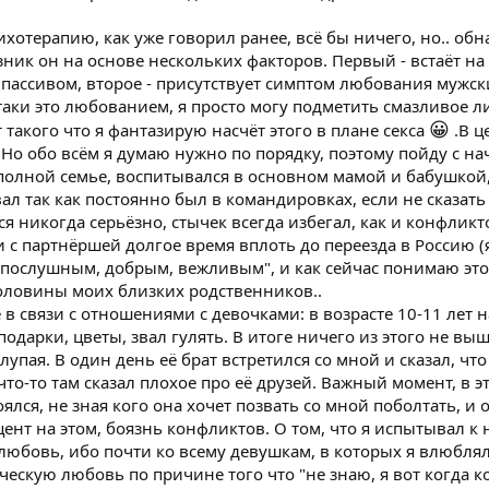
хотерапию, как уже говорил ранее, всё бы ничего, но.. обн
озник он на основе нескольких факторов. Первый - встаёт н
ь пассивом, второе - присутствует симптом любования мужс
таки это любованием, я просто могу подметить смазливое л
😀
т такого что я фантазирую насчёт этого в плане секса
.В ц
 Но обо всём я думаю нужно по порядку, поэтому пойду с на
й полной семье, воспитывался в основном мамой и бабушкой,
ал так как постоянно был в командировках, если не сказат
ся никогда серьёзно, стычек всегда избегал, как и конфликт
с партнёршей долгое время вплоть до переезда в Россию (
"послушным, добрым, вежливым", и как сейчас понимаю это
оловины моих близких родственников..
в связи с отношениями с девочками: в возрасте 10-11 лет 
одарки, цветы, звал гулять. В итоге ничего из этого не вышл
упая. В один день её брат встретился со мной и сказал, чт
что-то там сказал плохое про её друзей. Важный момент, в э
оялся, не зная кого она хочет позвать со мной поболтать, и 
ент на этом, боязнь конфликтов. О том, что я испытывал к н
любовь, ибо почти ко всему девушкам, в которых я влюблял
ескую любовь по причине того что "не знаю, я вот когда к