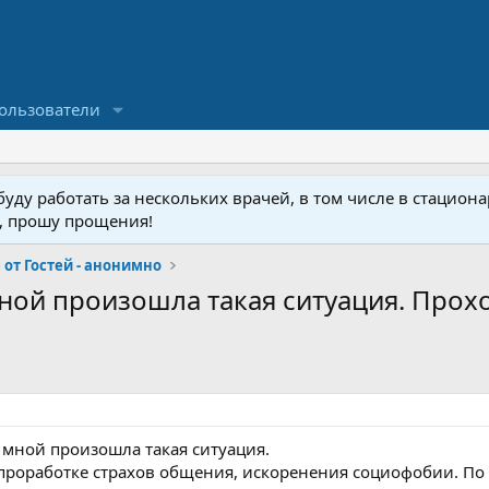
ользователи
ду работать за нескольких врачей, в том числе в стационар
у, прошу прощения!
от Гостей - анонимно
мной произошла такая ситуация. Прохо
о мной произошла такая ситуация.
роработке страхов общения, искоренения социофобии. По 