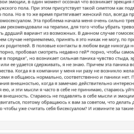
свои эмоции, в один момент осознал что возникает эрекция
ужского пола. При этом присутствует такой симптом как по
 пола. Но в то же время притягивает женский пол, всегда п
 гомосексуалом. Эта проблема начала меня очень сильно тре
нам рекомендовали на терапии, для того чтобы убрать тре
ь дрдший вариант из возможных. В данном случае гомосе
коем случае неприемлемо, принять я это никак не могу, по п
х родителей. В половые контакты в любом виде никогда не
 порно, пробовал смотреть недавно гей* порно, чтобы само
е в порядке", но возникает сильная паника чувство стыда, 
, или ее удается сдерживать, я не знаю. Причем эта паника в
тва. Когда я в компании у меня ни разу не возникло желан
всеми я общаюсь нормально, соответственно и паники нет. 
ния внешностью, когда я замечаю действительно интерес
 ею, и эти мысли я часто в себе не принимаю, стараюсь уйти
я внешность. Стараюсь не подавлять в себе мысли и эмоции,
вигаться, поэтому обращаюсь к вам за советом, что делать 
о чтобы уже считать себя бисексуалом? И извините за такие