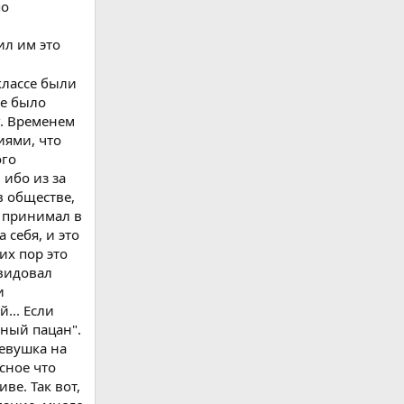
по
ил им это
классе были
не было
г. Временем
иями, что
ого
 ибо из за
в обществе,
е принимал в
 себя, и это
их пор это
авидовал
и
... Если
сный пацан".
девушка на
сное что
ве. Так вот,