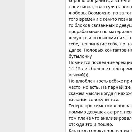
хорошо общались, а затем я
написывал, звал гулять посто
любовь. Возможно, из-за тог
того времени с кем-то позн
то блоков связанных с девуш
прорабатываю по материалам
девушке и познакомиться, т
себе, непринятие себя, но н
Далее. Половых контактов н
бутылочку
Помнится последние эрекци
14-15 лет, больше с тех вр
всякий)))
Но влюбленность всё же при
часто, но есть. На парней же
скажем мысли когда я нахож
желания совокупиться.
Теперь про симптом любовани
помимо девушек-актрис, пев
том плане что анализировал 
отсюда это и пошло.
Как итог, совокупность этих