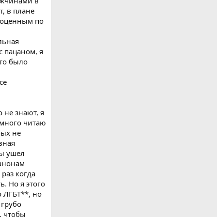
мужчинами в
т, в плане
лноценным по
льная
с пацаном, я
это было
се
 не знают, я
м много читаю
бых не
вная
бы ушел
канонам
 раз когда
. Но я этого
 ЛГБТ**, но
 грубо
, чтобы