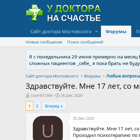
Сайт доктора Мостовского
Форумы
П
Новые сообщения
Поиск сообщений
Я с понедельника 29 июня примерно на месяц бу
сложных пациентов _себе_ я пока брать не буд
Сайт доктора Мостовского
Форумы
Любые вопросы 
Здравствуйте. Мне 17 лет, со 
А
Д
User937384
26 Дек 2020
в
а
1
2
Вперёд
т
т
о
а
р
н
26 Дек 2020
т
а
U
Здравствуйте. Мне 17 лет, с
е
ч
м
а
Проходил психотерапию по п