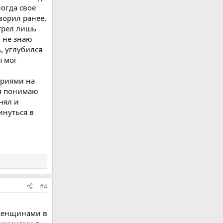
ногда свое
оворил ранее.
отрел лишь
, не знаю
, углубился
я мог
ориями на
 я понимаю
нял и
инуться в
#4
/женщинами в