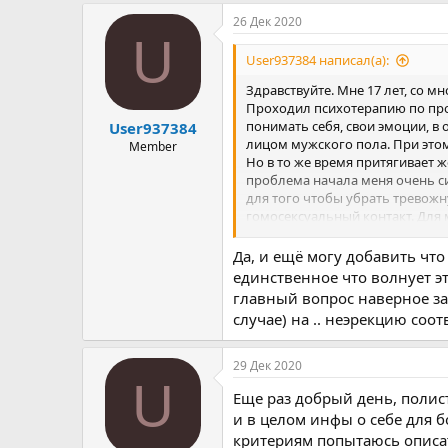
а
26 Дек 2020
к
U
ц
и
User937384 написал(а):
и
:
Здравствуйте. Мне 17 лет, со м
Проходил психотерапию по про
понимать себя, свои эмоции, в
User937384
лицом мужского пола. При этом
Member
Но в то же время притягивает ж
проблема начала меня очень си
для того чтобы убрать тревож
гомосексуальный контакт. Для м
своих убеждений и убеждений с
всегда лишь гетеро порно, про
Да, и ещё могу добавить что
"все в порядке", но возникает с
единственное что волнует это
удается сдерживать, я не знаю.
главный вопрос наверное за
компании у меня ни разу не во
случае) на .. неэрекцию соот
соответственно и паники нет. 
действительно интересную внеш
уйти от этого, хоть и понимаю 
29 Дек 2020
знаю в каком направлении двиг
U
Этой диагностики достаточно ч
Еще раз добрый день, поли
и в целом инфы о себе для б
критериям попытаюсь описат