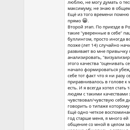
люблю, не могу думать о тес
максимуму, не знаю в общем.
Ещё из того времени помню 
😀
прямо
.
Второй этап. По приезде в Р
такие "уверенные в себе" па
буллингом, просто иногда во
позже (лет 14) случайно на
развивает во мне привычку 
анализировать, "визуализиро
этого качества "оценивать с
начало формироваться убежд
себе тот факт что я ни разу с
приравнивалось в голове к 
есть. И я всегда хотел стать 
людям с такими качествами х
чувствовал/чувствую себя ди
говорить о типаже которому 
Ещё одно четкое воспоминан
год старше меня, я много е
общение со мной в целом за