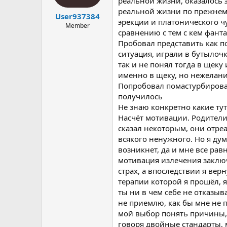
реальной жизни, оказалось эт
реальной жизни по прежнему 
User937384
эрекции и платонического ч
Member
сравнению с тем с кем фанта
Пробовал представить как п
ситуация, играли в бутылочк
так и не понял тогда в щеку 
именно в щеку, но нежелан
Попробовал помастурбироват
получилось
Не знаю конкретно какие ту
Насчёт мотивации. Родители 
сказал некоторым, они отреа
всякого ненужного. Но я дум
возникнет, да и мне все рав
мотивация излечения заключ
страх, а впоследствии я вер
терапии которой я прошёл, я 
ты ни в чем себе не отказыв
не приемлю, как бы мне не 
мой выбор понять причины, н
говоря двойные стандарты, м