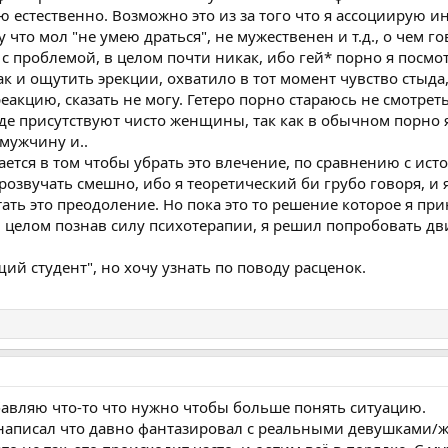
аю естественно. Возможно это из за того что я ассоциирую и
 что мол "не умею драться", не мужественен и т.д., о чем г
 с проблемой, в целом почти никак, ибо гей* порно я посм
как и ощутить эрекции, охватило в тот момент чувство стыда
акцию, сказать не могу. Гетеро порно стараюсь не смотреть
де присутствуют чисто женщины, так как в обычном порно 
мужчину и..
чается в том чтобы убрать это влечение, по сравнению с ист
розвучать смешно, ибо я теоретический би грубо говоря, и
тать это преодоление. Но пока это то решение которое я при
в целом познав силу психотерапии, я решил попробовать дв
ий студент", но хочу узнать по поводу расценок.
авляю что-то что нужно чтобы больше понять ситуацию.
 и написал что давно фантазировал с реальными девушками