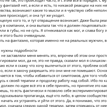
о не так, это происходит часто, и с этим всё в порядке. С 
фантазий нет, а если и есть, то никакой реакции на них не
увства, возникают какие то мысли и я чувствую себя непо
зия происходит, и она тут же уходит.
оцелую кого то, и тут отвращение возникает. Даже была реа
у в компании, и она выпала так что я должен поцеловаться 
или в губы, но не суть. Я отнекивался как мог, и слава богу 
ие этого было очевидным.
ь на фантазию, которая именно не на реальных мужчин, в
т нужны подробности
не заставляли меня менять это, впрочем об этом они просто
гировали мол, да не, это не правда, сказали мол я слишко
аю если я скажу что хочу вылечиться от этого, проблем осо
но, если я захочу разрешить это они мне не помешают. Осно
ается в том, чтобы избавиться от симптомов, для того что
нусь к своей терапии и продолжу работу над собой. Ибо по 
должен по идее всё это в себе принять, но принятие это как
аешь, то есть фактически я позволю себе экспериментировать
подсказывала пропаганда, ещё кто либо, в целом сообщество
ачать их устранять и уйти от этого. Да, я понимаю, что это
ол, сначала следую одной терапии, затем отрекаюсь от нее