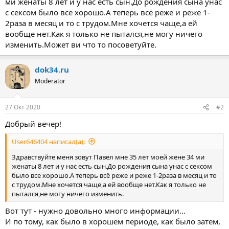
ми женаты 8 лет и у нас есть сын.До рождения сына унас
с сексом было все хорошо.А теперь всё реже и реже 1-
2раза в месяц и то с трудом.Мне хочется чаще,а ей
вообще нет.Как я только не пытался,не могу ничего
изменить.Может ви что то посоветуйте.
dok34.ru
Moderator
27 Окт 2020
#2
Добрый вечер!
User646404 написал(а):
Здравствуйте меня зовут Павел мне 35 лет моей жене 34 ми
женаты 8 лет и у нас есть сын.До рождения сына унас с сексом
было все хорошо.А теперь всё реже и реже 1-2раза в месяц и то
с трудом.Мне хочется чаще,а ей вообще нет.Как я только не
пытался,не могу ничего изменить.
Вот тут - нужно довольно много информации...
И по тому, как было в хорошем периоде, как было затем,