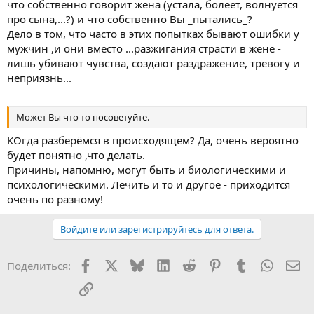
что собственно говорит жена (устала, болеет, волнуется
про сына,...?) и что собственно Вы _пытались_?
Дело в том, что часто в этих попытках бывают ошибки у
мужчин ,и они вместо ...разжигания страсти в жене -
лишь убивают чувства, создают раздражение, тревогу и
неприязнь...
Может Вы что то посоветуйте.
КОгда разберёмся в происходящем? Да, очень вероятно
будет понятно ,что делать.
Причины, напомню, могут быть и биологическими и
психологическими. Лечить и то и другое - приходится
очень по разному!
Войдите или зарегистрируйтесь для ответа.
Facebook
X
Bluesky
LinkedIn
Reddit
Pinterest
Tumblr
WhatsA
Эл
Поделиться:
Ссылка