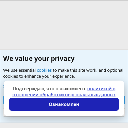
We value your privacy
We use essential
cookies
to make this site work, and optional
cookies to enhance your experience.
Любые вопросы от Гостей - анонимно
See further information and configure your preferences
Подтверждаю, что ознакомлен с
политикой в
отношении обработки персональных данных
Cookies
Russian (RU)
Accept all cookies
Контактная форма
Условия и правила
Ознакомлен
Политика конфиденциальности
Помощь
Главная
R
S
Reject optional cookies
S
Локализация от
XenForo.Info