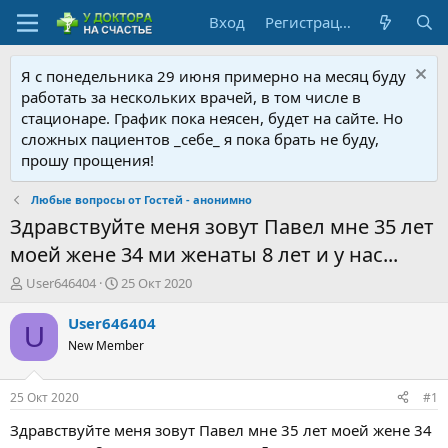
Вход
Регистрация
Я с понедельника 29 июня примерно на месяц буду
работать за нескольких врачей, в том числе в
стационаре. График пока неясен, будет на сайте. Но
сложных пациентов _себе_ я пока брать не буду,
прошу прощения!
Любые вопросы от Гостей - анонимно
Здравствуйте меня зовут Павел мне 35 лет
моей жене 34 ми женаты 8 лет и у нас...
А
Д
User646404
25 Окт 2020
в
а
т
т
User646404
U
о
а
New Member
р
н
т
а
е
ч
25 Окт 2020
#1
м
а
ы
л
Здравствуйте меня зовут Павел мне 35 лет моей жене 34
а