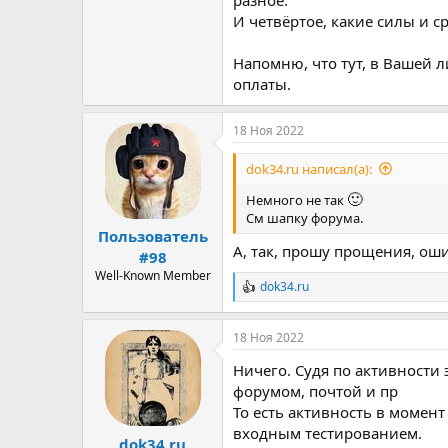
И четвёртое, какие силы и 
Напомню, что тут, в Вашей 
оплаты.
18 Ноя 2022
dok34.ru написал(а):
🙂
Немного не так
См шапку форума.
Пользователь
А, так, прошу прощения, оши
#98
Well-Known Member
dok34.ru
Р
е
а
18 Ноя 2022
к
ц
Ничего. Судя по активности 
и
и
форумом, почтой и пр
:
То есть активность в момент 
входным тестированием.
dok34.ru