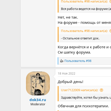
Пользователь #98 написал(а):
Вся работа ведется на форуме (
Нет, не так.
На форуме - помощь от меня 
Пользователь #98 написал(а):
- Остальное ответит док.
Когда вернётся и к работе и
См шапку форума.
Пользователь #98
Р
е
а
18 Ноя 2022
к
ц
Добрый день!
и
и
User7122009 написал(а):
:
Здравствуйте, хотел бы узнать
dok34.ru
Moderator
Обвчная для психотерапии.