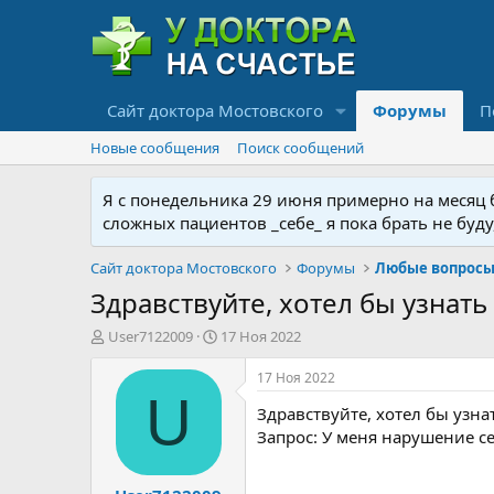
Сайт доктора Мостовского
Форумы
П
Новые сообщения
Поиск сообщений
Я с понедельника 29 июня примерно на месяц бу
сложных пациентов _себе_ я пока брать не буд
Сайт доктора Мостовского
Форумы
Любые вопросы 
Здравствуйте, хотел бы узнат
А
Д
User7122009
17 Ноя 2022
в
а
т
т
17 Ноя 2022
о
а
U
Здравствуйте, хотел бы узн
р
н
т
а
Запрос: У меня нарушение с
е
ч
м
а