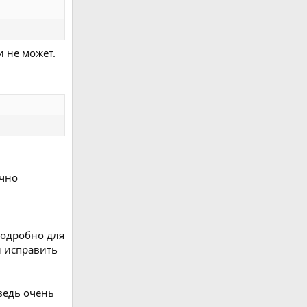
и не может.
очно
подробно для
и исправить
 ведь очень