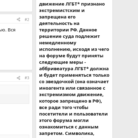
движение ЛГБТ* признано
экстремистским и
запрещена его
#2
деятельность на
ью. Вся
территории РФ. Данное
решение суда подлежит
немедленному
исполнению, исходя из чего
на форуме будут приняты
следующие меры -
аббривеатура ЛГБТ* должна
и будет применяться только
#3
со звездочкой (она означает
иноагента или связанное с
экстремизмом движение,
которое запрещено в РФ),
все ради того чтобы
посетители и пользователи
этого форума могли
ознакомиться с данным
запретом. Символика,