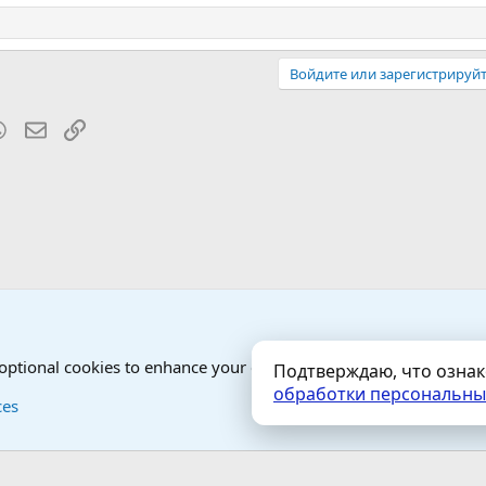
Войдите или зарегистрируйт
blr
WhatsApp
Электронная почта
Ссылка
от Гостей - анонимно
 optional cookies to enhance your experience.
Подтверждаю, что озна
обработки персональны
Контактная форма
Условия и правила
ces