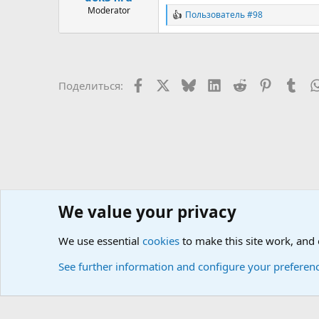
Moderator
Пользователь #98
Р
е
а
к
ц
и
Facebook
X
Bluesky
LinkedIn
Reddit
Pinterest
Tum
Поделиться:
и
:
We value your privacy
Сайт доктора Мостовского
Форумы
Любые вопросы 
We use essential
cookies
to make this site work, and
Cookies
Russian (RU)
See further information and configure your preferen
Локализация от
XenForo.Info