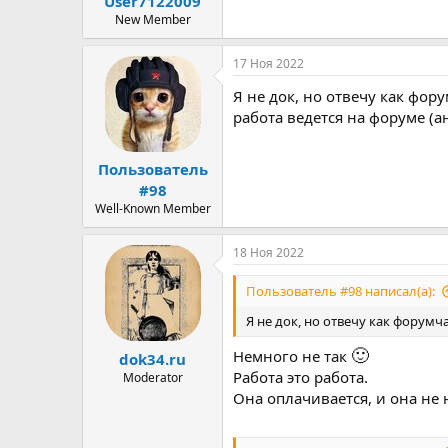
User7122009
ы
л
а
New Member
17 Ноя 2022
Я не док, но отвечу как фор
работа ведется на форуме (а
Пользователь
#98
Well-Known Member
18 Ноя 2022
Пользователь #98 написал(а):
Я не док, но отвечу как форумч
🙂
Немного не так
dok34.ru
Работа это работа.
Moderator
Она оплачивается, и она не 