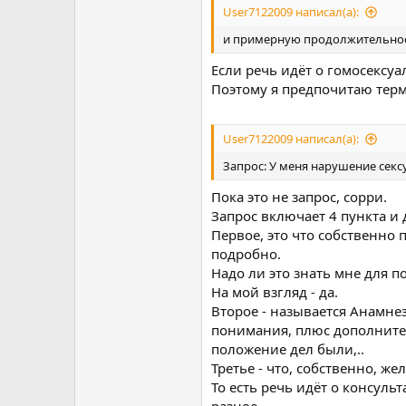
User7122009 написал(а):
и примерную продолжительнос
Если речь идёт о гомосексуа
Поэтому я предпочитаю терм
User7122009 написал(а):
Запрос: У меня нарушение секс
Пока это не запрос, сорри.
Запрос включает 4 пункта и
Первое, это что собственно 
подробно.
Надо ли это знать мне для 
На мой взгляд - да.
Второе - называется Анамнез
понимания, плюс дополнител
положение дел были,..
Третье - что, собственно, же
То есть речь идёт о консуль
разное.