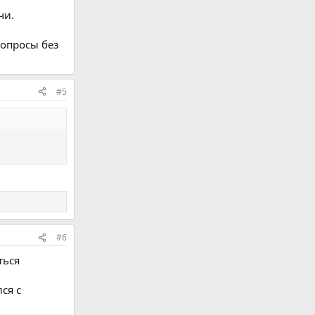
чи.
вопросы без
#5
#6
ться
ся с