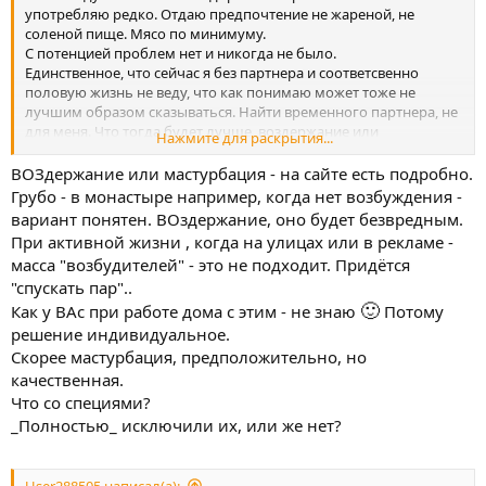
употребляю редко. Отдаю предпочтение не жареной, не
соленой пище. Мясо по минимуму.
С потенцией проблем нет и никогда не было.
Единственное, что сейчас я без партнера и соответсвенно
половую жизнь не веду, что как понимаю может тоже не
лучшим образом сказываться. Найти временного партнера, не
для меня. Что тогда будет лучше, воздержание или
Нажмите для раскрытия...
мастурбация?
ВОЗдержание или мастурбация - на сайте есть подробно.
Грубо - в монастыре например, когда нет возбуждения -
вариант понятен. ВОздержание, оно будет безвредным.
При активной жизни , когда на улицах или в рекламе -
масса "возбудителей" - это не подходит. Придётся
"спускать пар"..
🙂
Как у ВАс при работе дома с этим - не знаю
Потому
решение индивидуальное.
Скорее мастурбация, предположительно, но
качественная.
Что со специями?
_Полностью_ исключили их, или же нет?
User288505 написал(а):