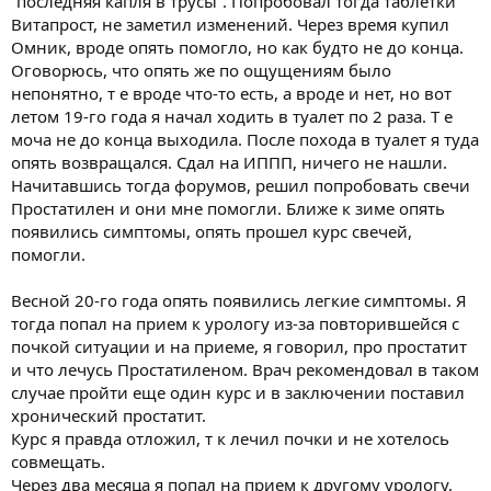
“последняя капля в трусы”. Попробовал тогда таблетки
Витапрост, не заметил изменений. Через время купил
Омник, вроде опять помогло, но как будто не до конца.
Оговорюсь, что опять же по ощущениям было
непонятно, т е вроде что-то есть, а вроде и нет, но вот
летом 19-го года я начал ходить в туалет по 2 раза. Т е
моча не до конца выходила. После похода в туалет я туда
опять возвращался. Сдал на ИППП, ничего не нашли.
Начитавшись тогда форумов, решил попробовать свечи
Простатилен и они мне помогли. Ближе к зиме опять
появились симптомы, опять прошел курс свечей,
помогли.
Весной 20-го года опять появились легкие симптомы. Я
тогда попал на прием к урологу из-за повторившейся с
почкой ситуации и на приеме, я говорил, про простатит
и что лечусь Простатиленом. Врач рекомендовал в таком
случае пройти еще один курс и в заключении поставил
хронический простатит.
Курс я правда отложил, т к лечил почки и не хотелось
совмещать.
Через два месяца я попал на прием к другому урологу,