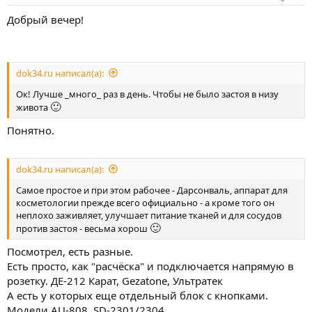
Добрый вечер!
dok34.ru написал(а):
Ок! Лучше _много_ раз в день. Чтобы не было застоя в низу
🙂
живота
Понятно.
dok34.ru написал(а):
Самое простое и при этом рабочее - Дарсонваль, аппарат для
косметологии прежде всего официально - а кроме того он
неплохо заживляет, улучшает питание тканей и для сосудов
🙂
против застоя - весьма хорош
Посмотрел, есть разные.
Есть просто, как "расчёска" и подключается напрямую в
розетку. ДЕ-212 Карат, Gezatone, Ультратек
А есть у которых еще отдельный блок с кнопками.
Модели AU-808, SD-2301/2304