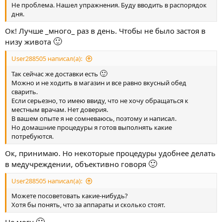
Не проблема. Нашел упражнения. Буду вводить в распорядок
дня.
Ок! Лучше _много_ раз в день. Чтобы не было застоя в
🙂
низу живота
User288505 написал(а):
🙂
Так сейчас же доставки есть
Можно и не ходить в магазин и все равно вкусный обед
сварить.
Если серьезно, то имею ввиду, что не хочу обращаться к
местным врачам. Нет доверия.
В вашем опыте я не сомневаюсь, поэтому и написал.
Но домашние процедуры я готов выполнять какие
потребуются.
Ок, принимаю. Но некоторые процедуры удобнее делать
🙂
в медучреждении, объективно говоря
User288505 написал(а):
Можете посоветовать какие-нибудь?
Хотя бы понять, что за аппараты и сколько стоят.
🙂
Не могу