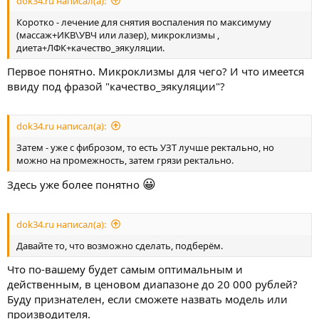
dok34.ru написал(а):
Коротко - лечение для снятия воспаления по максимуму
(массаж+ИКВ\УВЧ или лазер), микроклизмы ,
диета+ЛФК+качество_эякуляции.
Первое понятно. Микроклизмы для чего? И что имеется
ввиду под фразой "качество_эякуляции"?
dok34.ru написал(а):
Затем - уже с фиброзом, то есть УЗТ лучше ректально, но
можно на промежность, затем грязи ректально.
😀
Здесь уже более понятно
dok34.ru написал(а):
Давайте то, что возможно сделать, подберём.
Что по-вашему будет самым оптимальным и
действенным, в ценовом диапазоне до 20 000 рублей?
Буду признателен, если сможете назвать модель или
производителя.