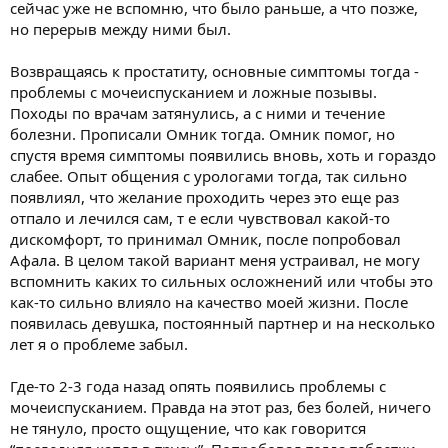
сейчас уже не вспомню, что было раньше, а что позже,
но перерыв между ними был.
Возвращаясь к простатиту, основные симптомы тогда -
проблемы с мочеиспусканием и ложные позывы.
Походы по врачам затянулись, а с ними и течение
болезни. Прописали Омник тогда. Омник помог, но
спустя время симптомы появились вновь, хоть и гораздо
слабее. Опыт общения с урологами тогда, так сильно
появлиял, что желание проходить через это еще раз
отпало и лечился сам, т е если чувствовал какой-то
дискомфорт, то принимал Омник, после попробовал
Афала. В целом такой вариант меня устраивал, не могу
вспомнить каких то сильных осложнений или чтобы это
как-то сильно влияло на качество моей жизни. После
появилась девушка, постоянный партнер и на несколько
лет я о проблеме забыл.
Где-то 2-3 года назад опять появились проблемы с
мочеиспусканием. Правда на этот раз, без болей, ничего
не тянуло, просто ощущение, что как говорится