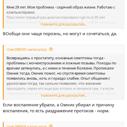
Мне 29 лет. Моя проблема - сидячий образ жизни. Работаю с
компьютерами.
Простатит первый раз диагностировали где-то в 20 лет.
Еще тогда у меня была проблема с почкой - слабая, тянущая
Нажмите для раскрытия...
боль и песок, который царацал каналы. Правда сейчас уже не
вспомню, что было раньше, а что позже, но перерыв между
ВОобще они чаще порознь, но могут и сочетаться, да.
ними был.
User288505 написал(а):
Возвращаясь к простатиту, основные симптомы тогда -
проблемы с мочеиспусканием и ложные позывы. Походы по
врачам затянулись, а с ними и течение болезни. Прописали
Омник тогда. Омник помог, но спустя время симптомы
появились вновь, хоть и гораздо слабее. Опыт общения с
урологами тогда, так сильно появлиял, что желание
проходить через это еще раз отпало и лечился сам, т е если
чувствовал какой-то дискомфорт, то принимал Омник, после
Нажмите для раскрытия...
попробовал Афала. В целом такой вариант меня устраивал, не
могу вспомнить каких то сильных осложнений или чтобы это
Если воспаление убрали, а Омник убирал и причину
как-то сильно влияло на качество моей жизни. После
воспаления, то есть раздражение протоков - норм.
появилась девушка, постоянный партнер и на несколько лет я
о проблеме забыл.
User288505 написал(а):