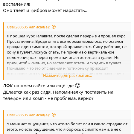
прошу прощения, у меня нет фотографии документа, но
воспаления!
осталась заметка в телефоне - Эхо признаки фиброзных
Оно тлеет и фиброз может нарастать..
изменений в паренхиме предстательной железы. трузи в
динамике.
Врач тогда сказал, что ничего страшного, мол такое бывает и
User288505 написал(а):
жить с этим можно. В заключении у меня стоял пиелонефрит и
прописали свечи Галавит.
Я прошел курс Галавита, после сделал перерыв и прошел курс
Простатилена. Вроде опять все нормализовалось, но остался
правда один симптом, который проявляется. Сижу работаю, не
хочу в туалет, ложусь спать, т е принимаю вертикальное
положение, как через время начинает хотеться в туалет. Не
прям, чтобы сильно, но заставляет встать и сходить в туалет.
Понимаю, что это от сидения и потихоньку приходит
осознание, что нужно внести разминку, какие то упражнения в
Нажмите для раскрытия...
повседневку. Т к сейчас все еще больше перешло на удаленку,
теперь в сидячем положении провожу больше времени, чем
🙂
ЛФК на моём сайте или ещё где
раньше.
ДЕлается как раз сидя. Напоминалку поставить на
телефон или комп - не проблема, верно?
User288505 написал(а):
У меня нет ощущения, что что-то болит или я как-то страдаю от
этого, но есть ощущение, что я борюсь с симптомами, а не с