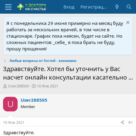
Вход
Регистрация
Я с понедельника 29 июня примерно на месяц буду
работать за нескольких врачей, в том числе в
стационаре. График пока неясен, будет на сайте. Но
сложных пациентов _себе_ я пока брать не буду,
прошу прощения!
Любые вопросы от Гостей - анонимно
Здравствуйте. Хотел бы уточнить у Вас
насчет онлайн консультации касательно ...
А
Д
User288505
10 Янв 2021
в
а
т
т
User288505
U
о
а
Member
р
н
т
а
е
ч
10 Янв 2021
#1
м
а
ы
л
Здравствуйте.
а