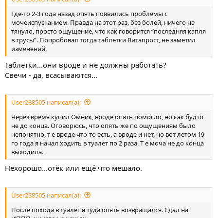
Где-то 2-3 года назад опять появились проблемы с
мочеиспусканием. Правда на этот раз, без болей, ничего не
тянуло, просто ощущение, что как говорится “последняя капля
в трусы”. Попробовал тогда таблетки Витапрост, не заметил
изменений.
Таблетки...они вроде и не должны работать?
Свечи - да, всасываются...
User288505 написал(а):
Через время купил Омник, вроде опять помогло, но как будто
не до конца. Оговорюсь, что опять же по ощущениям было
непонятно, т е вроде что-то есть, а вроде и нет, но вот летом 19-
го года я начал ходить в туалет по 2 раза. Т е моча не до конца
выходила.
Нехорошо...отёк или ещё что мешало.
User288505 написал(а):
После похода в туалет я туда опять возвращался. Сдал на