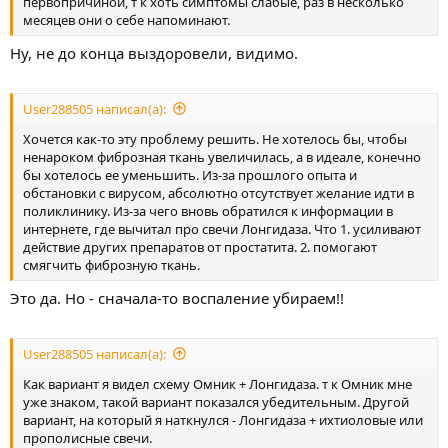
первопричиной, т к хоть симптомы слабые, раз в несколько
месяцев они о себе напоминают.
Ну, не до конца выздоровели, видимо.
User288505 написал(а):
Хочется как-то эту проблему решить. Не хотелось бы, чтобы
ненароком фиброзная ткань увеличилась, а в идеале, конечно
бы хотелось ее уменьшить. Из-за прошлого опыта и
обстановки с вирусом, абсолютно отсутствует желание идти в
поликлинику. Из-за чего вновь обратился к информации в
интернете, где вычитал про свечи Лонгидаза. Что 1. усиливают
действие других препаратов от простатита. 2. помогают
смягчить фиброзную ткань.
Это да. Но - сначала-то воспаление убираем!!
User288505 написал(а):
Как вариант я видел схему Омник + Лонгидаза. т к Омник мне
уже знаком, такой вариант показался убедительным. Другой
вариант, на который я наткнулся - Лонгидаза + ихтиоловые или
прополисные свечи.