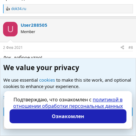
dok34.ru
Р
е
а
User288505
к
U
ц
Member
и
и
:
2 Фев 2021
#8
Док, доброе утро!
Пока спал еще появились вопросы.
We value your privacy
Насколько эффективно медикаментное лечение?
We use essential
cookies
to make this site work, and optional
Как понимаю Вы не часто его назначаете.
cookies to enhance your experience.
See further information and configure your preferences
Подтверждаю, что ознакомлен с
политикой в
dok34.ru написал(а):
отношении обработки персональных данных
лечение для снятия воспаления по максимуму
Accept all cookies
(массаж+ИКВ\УВЧ или лазер)
Ознакомлен
Думаю вот над этим всё. Прекрасно понимаю, что
Reject optional cookies
процедуры в мед учреждении более эффективны, но на