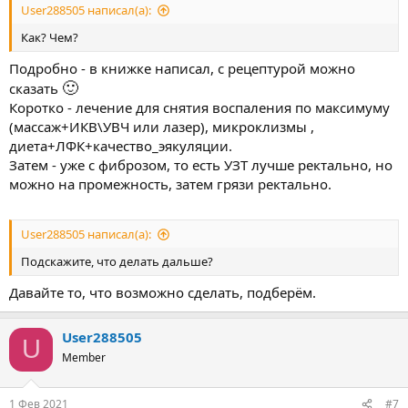
User288505 написал(а):
Как? Чем?
Подробно - в книжке написал, с рецептурой можно
🙂
сказать
Коротко - лечение для снятия воспаления по максимуму
(массаж+ИКВ\УВЧ или лазер), микроклизмы ,
диета+ЛФК+качество_эякуляции.
Затем - уже с фиброзом, то есть УЗТ лучше ректально, но
можно на промежность, затем грязи ректально.
User288505 написал(а):
Подскажите, что делать дальше?
Давайте то, что возможно сделать, подберём.
User288505
U
Member
1 Фев 2021
#7