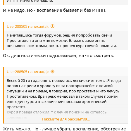
ИППП, ничего не нашли.
И не надо. Но - воспаление бывает и без ИППП.
User288505 написал(а):
Начитавшись тогда форумов, решил попробовать свечи
Простатилен и они мне помогли. Ближе к зиме опять
появились симптомы, опять прошел курс свечей, помогли.
Ок, диагностически подсказывает, на что смотреть.
User288505 написал(а):
Весной 20-го года опять появились легкие симптомы. Я тогда
попал на прием к урологу из-за повторившейся с почкой
ситуации и на приеме, я говорил, про простатит и что лечусь
Простатиленом. Врач рекомендовал в таком случае пройти
еще один курс и в заключении поставил хронический
простатит.
Курс я правда отложил, т к лечил почки и не хотелось
совмещать.
Нажмите для раскрытия...
Через два месяца я попал на прием к другому урологу, где
сделали трузи. Тогда то и выяснилось, что у меня фиброз. Я
Жить можно. Но - лучше убрать воспаление, обсотрение