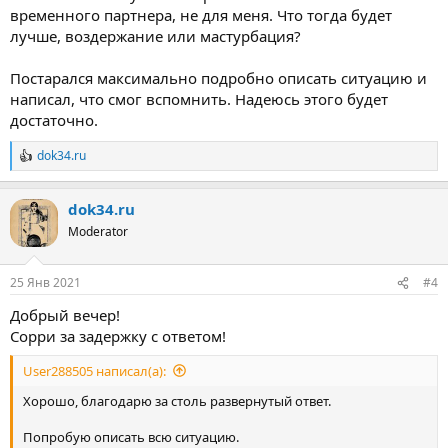
временного партнера, не для меня. Что тогда будет
лучше, воздержание или мастурбация?
Постарался максимально подробно описать ситуацию и
написал, что смог вспомнить. Надеюсь этого будет
достаточно.
dok34.ru
Р
е
а
dok34.ru
к
ц
Moderator
и
и
:
25 Янв 2021
#4
Добрый вечер!
Сорри за задержку с ответом!
User288505 написал(а):
Хорошо, благодарю за столь развернутый ответ.
Попробую описать всю ситуацию.