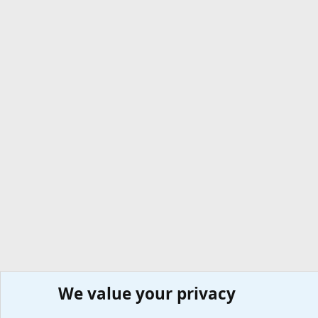
We value your privacy
Сайт доктора Мостовского
Форумы
Любые вопросы 