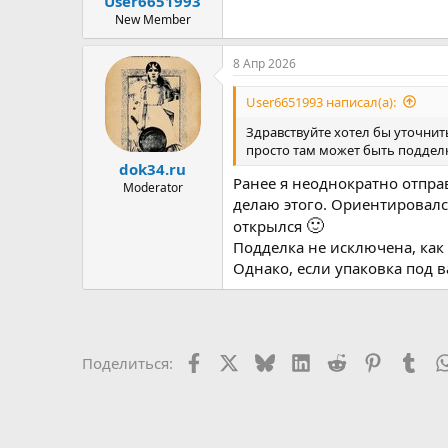
User6651993
ы
л
а
New Member
8 Апр 2026
User6651993 написал(а):
Здравствуйте хотел бы уточнить
просто там может быть подделк
dok34.ru
Ранее я неоднократно отправ
Moderator
делаю этого. Ориентировалс
🙂
открылся
Подделка не исключена, как
Однако, если упаковка под в
Facebook
X
Bluesky
LinkedIn
Reddit
Pinterest
Tum
Поделиться: