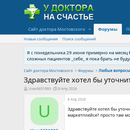
Сайт доктора Мостовского
Форумы
П
Новые сообщения
Поиск сообщений
Я с понедельника 29 июня примерно на месяц бу
сложных пациентов _себе_ я пока брать не буд
Сайт доктора Мостовского
Форумы
Любые вопросы 
Здравствуйте хотел бы уточнит
А
Д
User6651993
8 Апр 2026
в
а
т
т
8 Апр 2026
о
а
U
Здравствуйте хотел бы уточн
р
н
т
а
маркетплейсе? просто там мо
е
ч
м
а