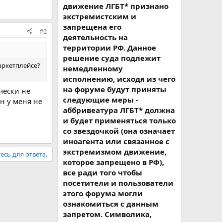
движение ЛГБТ* признано
экстремистским и
запрещена его
#2
деятельность на
территории РФ. Данное
решение суда подлежит
маркетплейсе?
немедленному
исполнению, исходя из чего
на форуме будут приняты
чески не
следующие меры -
он у меня не
аббривеатура ЛГБТ* должна
и будет применяться только
со звездочкой (она означает
иноагента или связанное с
экстремизмом движение,
есь для ответа.
которое запрещено в РФ),
все ради того чтобы
посетители и пользователи
этого форума могли
ознакомиться с данным
запретом. Символика,