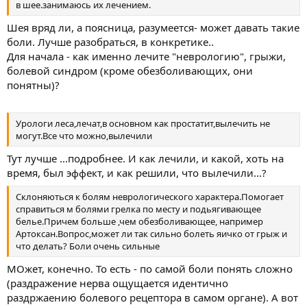
в шее.занимаюсь их лечением.
Шея вряд ли, а поясница, разумеется- может давать такие
боли. Лучше разобраться, в конкретике..
Для начала - как именно лечите "неврологию", грыжи,
болевой синдром (кроме обезболивающих, они
понятны)?
Урологи леса,лечат,в основном как простатит,вылечить не
могут.Все что можно,вылечили
Тут лучше ...подробнее. И как лечили, и какой, хоть на
время, был эффект, и как решили, что вылечили...?
Склоняються к болям неврологического характера.Помогает
справиться м болями грелка по месту и подьягивающее
белье.Причем больше ,чем обезболивающее, например
Артоксан.Вопрос,может ли так сильно болеть яичко от грыж и
что делать? Боли очень сильные
МОжет, конечно. То есть - по самой боли понять сложно
(раздражение нерва ощущается идентично
раздржаению болевого рецептора в самом органе). А вот