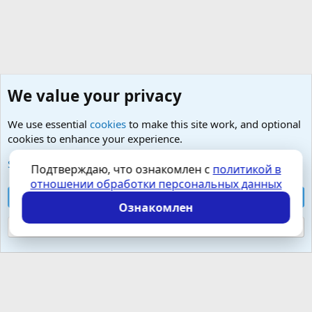
We value your privacy
We use essential
cookies
to make this site work, and optional
cookies to enhance your experience.
Любые вопросы от Гостей - анонимно
See further information and configure your preferences
Подтверждаю, что ознакомлен с
политикой в
отношении обработки персональных данных
Cookies
Russian (RU)
Accept all cookies
Контактная форма
Условия и правила
Ознакомлен
Политика конфиденциальности
Помощь
Главная
R
S
Reject optional cookies
S
Локализация от
XenForo.Info