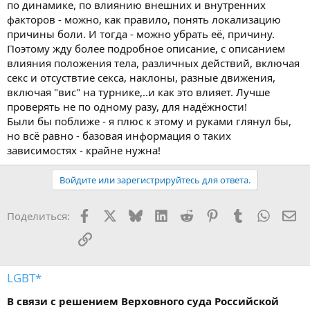
по динамике, по влиянию внешних и внутренних
факторов - можно, как правило, понять локализацию
причины боли. И тогда - можно убрать её, причину.
Поэтому жду более подробное описание, с описанием
влияния положения тела, различных действий, включая
секс и отсуствтие секса, наклоны, разные движения,
включая "вис" на турнике,..и как это влияет. Лучше
проверять не по одному разу, для надёжности!
Были бы поближе - я плюс к этому и руками глянул бы,
но всё равно - базовая информация о таких
зависимостях - крайне нужна!
Войдите или зарегистрируйтесь для ответа.
Facebook
X
Bluesky
LinkedIn
Reddit
Pinterest
Tumblr
WhatsA
Эл
Поделиться:
Ссылка
LGBT*
В связи с решением Верховного суда Российской