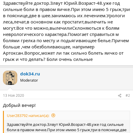
ы
л
Здравствуйте доктор.Злвут Юрий.Возраст-48.уже год
а
сильные боли в правом яичке.При этом имею 5 грыж,три
в пояснице,две в шее.занимаюсь их лечением.Урологи
леса,лечат,в основном как простатит,вылечить не
могут.Все что можно,вылечилиСклоняються к болям
неврологического характера.Помогает справиться м
болями грелка по месту и подьягивающее белье.Причем
больше ,чем обезболивающее, например
Артоксан.Вопрос,может ли так сильно болеть яичко от
грыж и что делать? Боли очень сильные
dok34.ru
Moderator
13 Ноя 2020
#2
Добрый вечер!
User283792 написал(а):
Здравствуйте доктор.Злвут Юрий.Возраст-48.уже год сильные
боли в правом яичке.При этом имею 5 грыж,три в пояснице,две