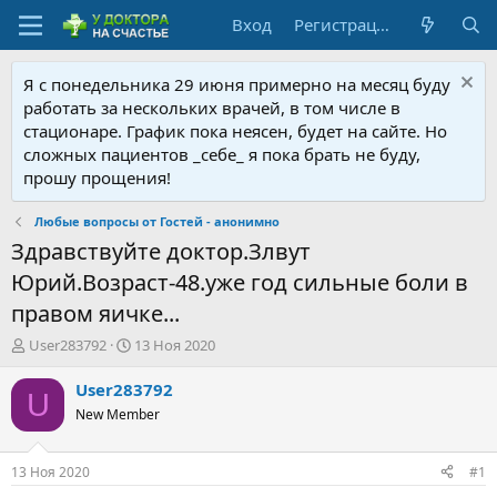
Вход
Регистрация
Я с понедельника 29 июня примерно на месяц буду
работать за нескольких врачей, в том числе в
стационаре. График пока неясен, будет на сайте. Но
сложных пациентов _себе_ я пока брать не буду,
прошу прощения!
Любые вопросы от Гостей - анонимно
Здравствуйте доктор.Злвут
Юрий.Возраст-48.уже год сильные боли в
правом яичке...
А
Д
User283792
13 Ноя 2020
в
а
т
т
User283792
U
о
а
New Member
р
н
т
а
е
ч
13 Ноя 2020
#1
м
а