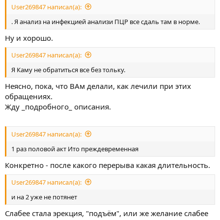
User269847 написал(а):
. Я анализ на инфекцией анализи ПЦР все сдаль там в норме.
Ну и хорошо.
User269847 написал(а):
Я Каму не обратиться все без тольку.
Неясно, пока, что ВАм делали, как лечили при этих
обращениях.
Жду _подробного_ описания.
User269847 написал(а):
1 раз половой акт Ито преждевременная
Конкретно - после какого перерыва какая длительность.
User269847 написал(а):
и на 2 уже не потянет
Слабее стала эрекция, "подъём", или же желание слабее