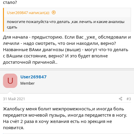
стало?
User269847 написал(а):
помогите пожалуйста что делать ,как лечить и какие анализы
сдать
Для начала - предысторию. Если Вас _уже_ обследовали и
лечили - надо смотреть, что они находили, верно?
Названные ВАми диагнозы (выше) - могут что-то делать
с ВАшим состояние, верно? И это будет вполне
достаточной причиной..
User269847
U
Member
31 Май 2021
#3
Жалобы:у меня болит межпромежность,и иногда боль
передается мочевой пузырь, иногда передаетстя в ногу.
На счёт 2 раза я хочу желания есть но эрекция не
появится.