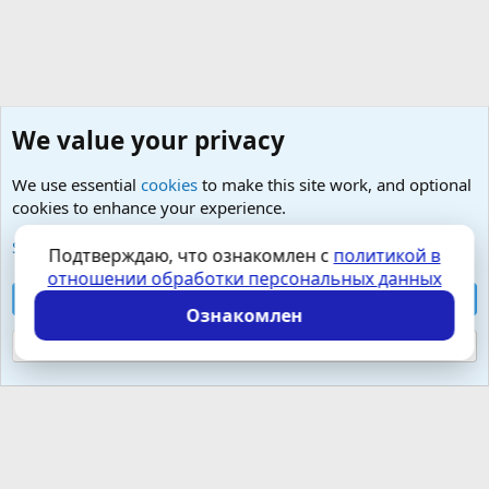
We value your privacy
We use essential
cookies
to make this site work, and optional
cookies to enhance your experience.
Любые вопросы от Гостей - анонимно
See further information and configure your preferences
Подтверждаю, что ознакомлен с
политикой в
отношении обработки персональных данных
Cookies
Russian (RU)
Accept all cookies
Контактная форма
Условия и правила
Ознакомлен
Политика конфиденциальности
Помощь
Главная
R
S
Reject optional cookies
S
Локализация от
XenForo.Info