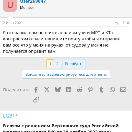
User269847
U
Member
2 Июн 2021
#10
Я отправил вам по почте анализы узи и МРТ и КТ с
контрастом от или напишите почту чтобы я отправил
вам все что у меня на руках ,от судова у меня не
получается оправит вам
1
2
Вперёд
Войдите или зарегистрируйтесь для ответа.
Facebook
X
Bluesky
LinkedIn
Reddit
Pinterest
Tumblr
WhatsA
Эл
Поделиться:
Ссылка
LGBT*
В связи с решением Верховного суда Российской
Федерации (далее РФ) от 30 ноября 2023 года),