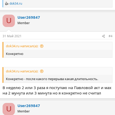
dok34.ru
Р
е
а
User269847
к
U
ц
Member
и
и
:
31 Май 2021
#4
dok34.ru написал(а):
Конкретно
dok34.ru написал(а):
Конкретно - после какого перерыва какая длительность.
В неделю 2 или 3 раза я поступаю на Павловой акт и мах
на 2 мунута или 3 минута но я конкретно не считал
User269847
U
Member