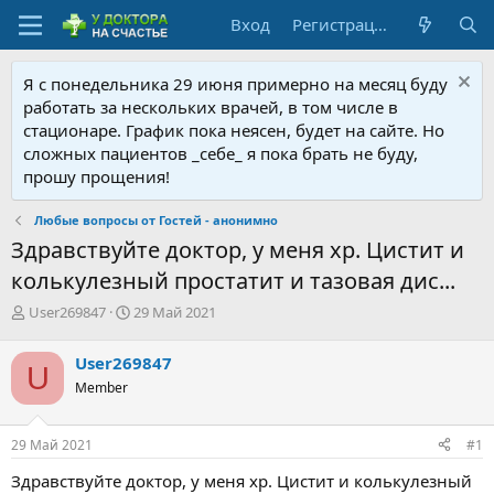
Вход
Регистрация
Я с понедельника 29 июня примерно на месяц буду
работать за нескольких врачей, в том числе в
стационаре. График пока неясен, будет на сайте. Но
сложных пациентов _себе_ я пока брать не буду,
прошу прощения!
Любые вопросы от Гостей - анонимно
Здравствуйте доктор, у меня хр. Цистит и
колькулезный простатит и тазовая дис...
А
Д
User269847
29 Май 2021
в
а
т
т
User269847
U
о
а
Member
р
н
т
а
е
ч
29 Май 2021
#1
м
а
ы
л
Здравствуйте доктор, у меня хр. Цистит и колькулезный
а