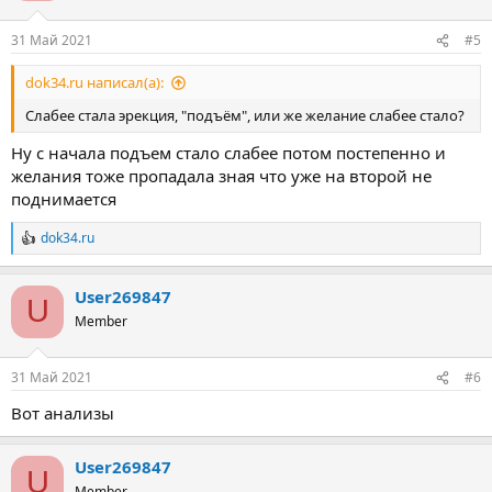
31 Май 2021
#5
dok34.ru написал(а):
Слабее стала эрекция, "подъём", или же желание слабее стало?
Ну с начала подъем стало слабее потом постепенно и
желания тоже пропадала зная что уже на второй не
поднимается
dok34.ru
Р
е
а
User269847
к
U
ц
Member
и
и
:
31 Май 2021
#6
Вот анализы
User269847
U
Member