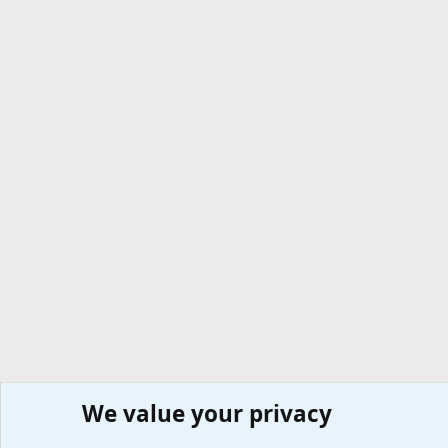
We value your privacy
Сайт доктора Мостовского
Форумы
Любые вопросы 