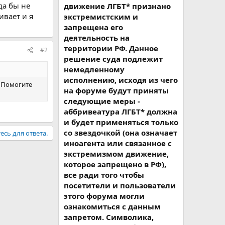
да бы не
движение ЛГБТ* признано
ивает и я
экстремистским и
запрещена его
деятельность на
территории РФ. Данное
#2
решение суда подлежит
немедленному
исполнению, исходя из чего
. Помогите
на форуме будут приняты
следующие меры -
аббривеатура ЛГБТ* должна
и будет применяться только
со звездочкой (она означает
есь для ответа.
иноагента или связанное с
экстремизмом движение,
которое запрещено в РФ),
все ради того чтобы
посетители и пользователи
этого форума могли
ознакомиться с данным
запретом. Символика,