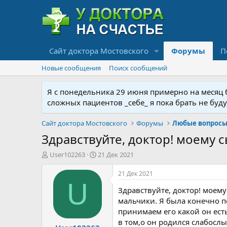
Сайт доктора Мостовского
Форумы
П
Новые сообщения
Поиск сообщений
Я с понедельника 29 июня примерно на месяц бу
сложных пациентов _себе_ я пока брать не буд
Сайт доктора Мостовского
Форумы
Любые вопросы 
Здравствуйте, доктор! моему сы
А
Д
User102263
21 Дек 2021
в
а
т
т
21 Дек 2021
о
а
U
Здравствуйте, доктор! моему 
р
н
т
а
мальчики. Я была конечно п
е
ч
принимаем его какой он есть
м
а
в том,о он родился слабосл