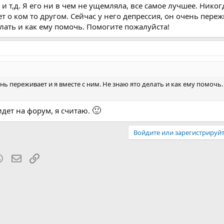
 и т,д. Я его ни в чем не ущемляла, все самое лучшее. Никог
т о ком то другом. Сейчас у него депрессия, он очень переж
елать и как ему помочь. Помогите пожалуйста!
ень переживает и я вместе с ним. Не знаю ято делать и как ему помочь
🙂
идет на форум, я считаю.
Войдите или зарегистрируйт
blr
WhatsApp
Электронная почта
Ссылка