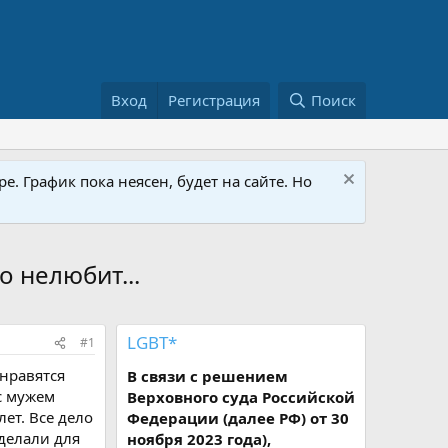
Вход
Регистрация
Поиск
е. График пока неясен, будет на сайте. Но
о нелюбит...
LGBT*
#1
 нравятся
В связи с решением
с мужем
Верховного суда Российской
ет. Все дело
Федерации (далее РФ) от 30
делали для
ноября 2023 года),