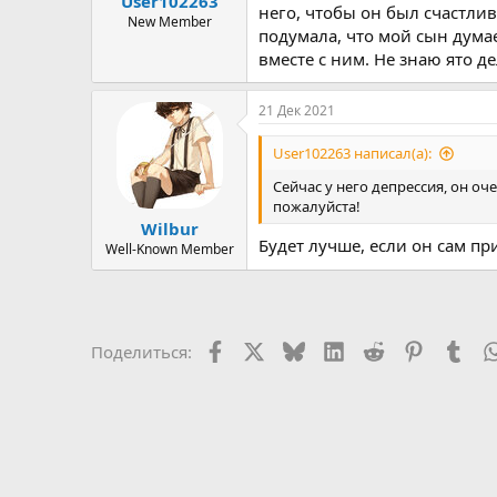
User102263
ы
л
него, чтобы он был счастлив
а
New Member
подумала, что мой сын думае
вместе с ним. Не знаю ято д
21 Дек 2021
User102263 написал(а):
Сейчас у него депрессия, он оч
пожалуйста!
Wilbur
Будет лучше, если он сам пр
Well-Known Member
Facebook
X
Bluesky
LinkedIn
Reddit
Pinterest
Tum
Поделиться: