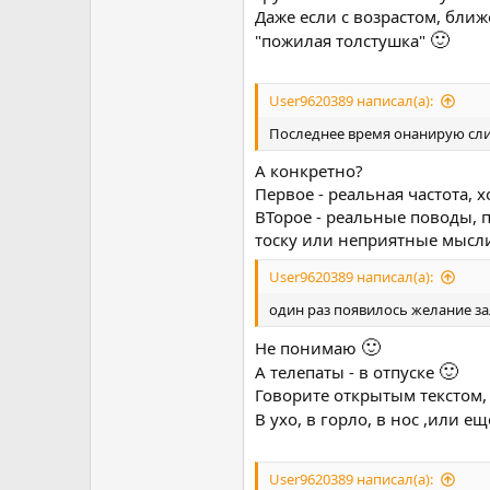
Даже если с возрастом, ближ
🙂
"пожилая толстушка"
User9620389 написал(а):
Последнее время онанирую сл
А конкретно?
Первое - реальная частота, х
ВТорое - реальные поводы, п
тоску или неприятные мысл
User9620389 написал(а):
один раз появилось желание зал
🙂
Не понимаю
🙂
А телепаты - в отпуске
Говорите открытым текстом
В ухо, в горло, в нос ,или е
User9620389 написал(а):