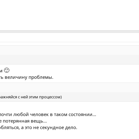
🙂
ум
ть величину проблемы.
ражняйся с ней этим процессом)
почти любой человек в таком состоянии...
е потерянная вещь...
бляться, а это не секундное дело.