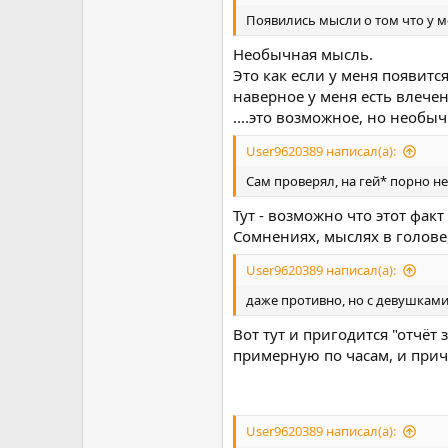
Появились мысли о том что у м
Необычная мысль.
Это как если у меня появитс
наверное у меня есть влече
....это возможное, но необы
User9620389 написал(а):
Сам проверял, на гей* порно н
Тут - возможно что этот факт
Сомнениях, мыслях в голове,
User9620389 написал(а):
даже противно, но с девушками п
Вот тут и пригодится "отчёт
примерную по часам, и прич
User9620389 написал(а):