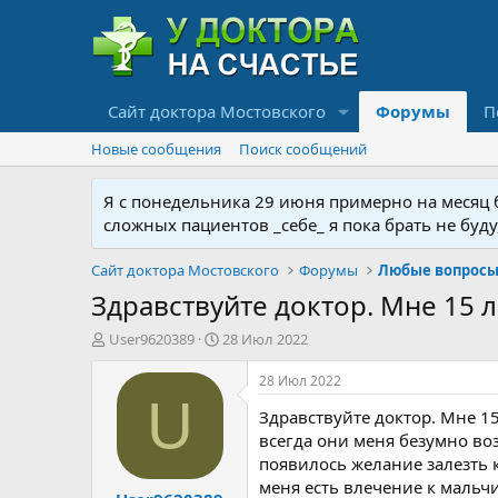
Сайт доктора Мостовского
Форумы
П
Новые сообщения
Поиск сообщений
Я с понедельника 29 июня примерно на месяц бу
сложных пациентов _себе_ я пока брать не буд
Сайт доктора Мостовского
Форумы
Любые вопросы 
Здравствуйте доктор. Мне 15 л
А
Д
User9620389
28 Июл 2022
в
а
т
т
28 Июл 2022
о
а
U
Здравствуйте доктор. Мне 15
р
н
т
а
всегда они меня безумно во
е
ч
появилось желание залезть к
м
а
меня есть влечение к мальчи