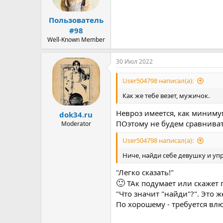
Пользователь
#98
Well-Known Member
30 Июл 2022
User504798 написал(а):
Как же тебе везет, мужичок.
Невроз имеется, как миним
dok34.ru
ПОэтому не будем сравнива
Moderator
User504798 написал(а):
Ниче, найди себе девушку и уп
"Легко сказать!"
🙂
ТАк подумает или скажет 
"Что значит "найди"?". Это ж
По хорошему - требуется влю