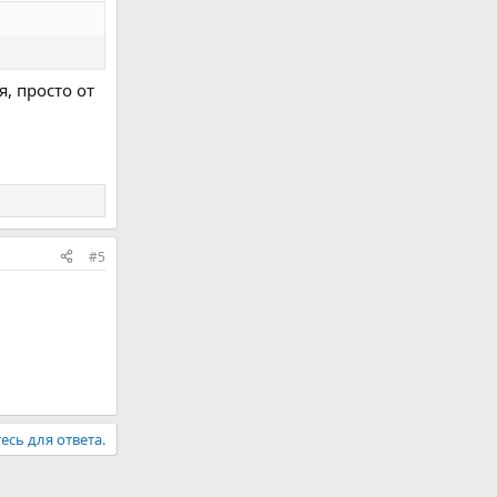
я, просто от
#5
есь для ответа.