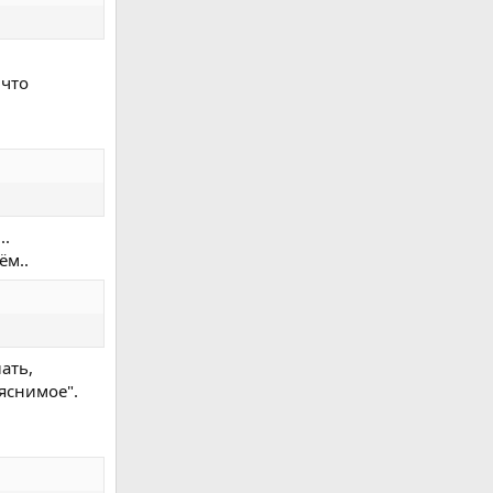
 что
..
ём..
ать,
яснимое".