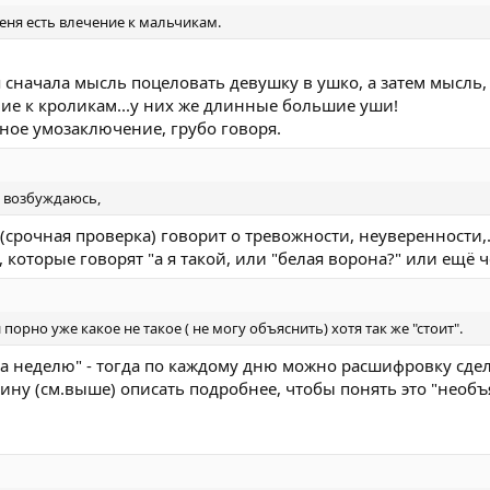
еня есть влечение к мальчикам.
я сначала мысль поцеловать девушку в ушко, а затем мысль,
ние к кроликам...у них же длинные большие уши!
чное умозаключение, грубо говоря.
е возбуждаюсь,
 (срочная проверка) говорит о тревожности, неуверенности,.
 которые говорят "а я такой, или "белая ворона?" или ещё ч
орно уже какое не такое ( не могу объяснить) хотя так же "стоит".
 за неделю" - тогда по каждому дню можно расшифровку сдел
ину (см.выше) описать подробнее, чтобы понять это "необъ