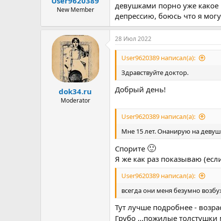
User9620389
ы
л
девушками порно уже какое не
а
New Member
депрессию, боюсь что я могу 
28 Июл 2022
User9620389 написал(а):
Здравствуйте доктор.
Добрый день!
dok34.ru
Moderator
User9620389 написал(а):
Мне 15 лет. Онанирую на девуше
🙂
Спорите
Я же как раз показываю (если
User9620389 написал(а):
всегда они меня безумно возбу
Тут лучше подробнее - возрас
Грубо ...пожилые толстушки