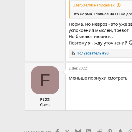
User504798 написал(а):
Это норма. Главное на ГП не др
Норма, но невроз - это уже 
успокоения мыслей, тревог.
Но бывают нюансы.

Поэтому я - жду уточнений
Пользователь #98
Р
е
а
2 Дек 2022
к
F
ц
Меньше порнухи смотреть
и
и
:
Ft22
Guest
Facebook
X
Bluesky
LinkedIn
Reddit
Pinterest
Tum