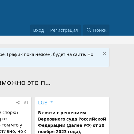
Вход
Регистрация
Поиск
е. График пока неясен, будет на сайте. Но
можно это п...
LGBT*
#1
е спорю)
В связи с решением
раз
Верховного суда Российской
 том что у
Федерации (далее РФ) от 30
отивно, но с
ноября 2023 года),