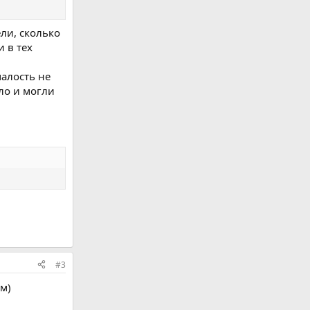
ели, сколько
и в тех
малость не
ало и могли
#3
ом)