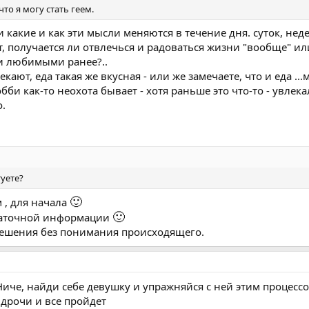
то я могу стать геем.
и какие и как эти мысли меняются в течение дня. суток, нед
т, получается ли отвлечься и радоваться жизни "вообще" ил
и любимыми ранее?..
екают, еда такая же вкусная - или же замечаете, что и еда ...
бби как-то неохота бывает - хотя раньше это что-то - увлек
.
туете?
🙂
 , для начала
🙂
таточной информации
решения без понимания происходящего.
 Ниче, найди себе девушку и упражняйся с ней этим процесс
 дрочи и все пройдет