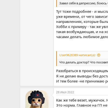
Завел себя в депрессию, боюсь ч
Тут тоже подробнее - и мысл
уже времени, от чего зависи
направлениях, которые был
Хобби к примеру - так же увл
такая возбуждающая, и на хо
часами делать любимое дело
User9620389 написал(а):
Что делать доктор? Что посове
Разобраться в происходящем
Я не делаю выводы без дос
И тем более -не принимаю 
28 Июл 2022
Как же тебе везет, мужичок.
Это норма. Главное на ГП не