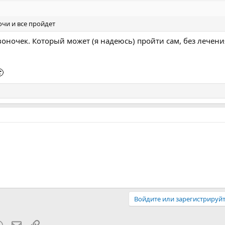
очи и все пройдет
звоночек. Который может (я надеюсь) пройти сам, без лечени

Войдите или зарегистрируйт
blr
WhatsApp
Электронная почта
Ссылка