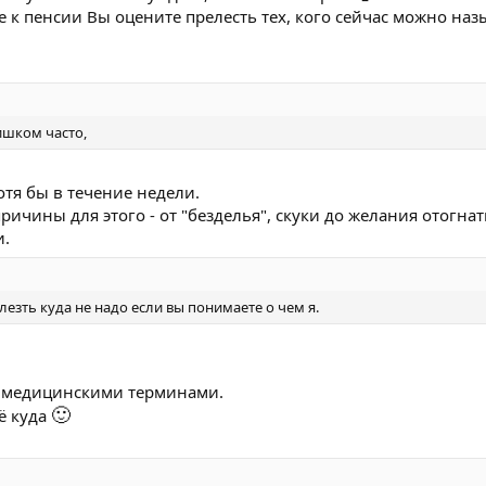
е к пенсии Вы оцените прелесть тех, кого сейчас можно наз
ишком часто,
отя бы в течение недели.
ричины для этого - от "безделья", скуки до желания отогнат
и.
езть куда не надо если вы понимаете о чем я.
, медицинскими терминами.
🙂
щё куда