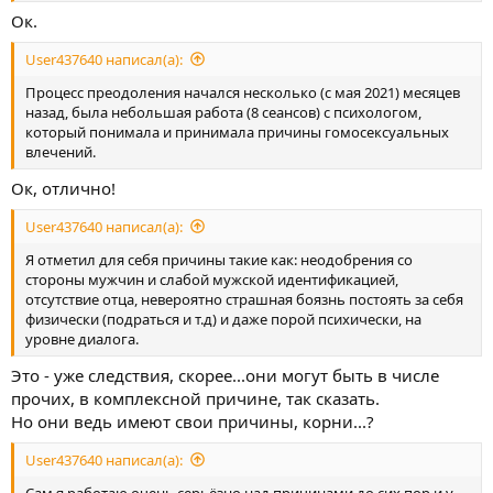
Ок.
User437640 написал(а):
Процесс преодоления начался несколько (с мая 2021) месяцев
назад, была небольшая работа (8 сеансов) с психологом,
который понимала и принимала причины гомосексуальных
влечений.
Ок, отлично!
User437640 написал(а):
Я отметил для себя причины такие как: неодобрения со
стороны мужчин и слабой мужской идентификацией,
отсутствие отца, невероятно страшная боязнь постоять за себя
физически (подраться и т.д) и даже порой психически, на
уровне диалога.
Это - уже следствия, скорее...они могут быть в числе
прочих, в комплексной причине, так сказать.
Но они ведь имеют свои причины, корни...?
User437640 написал(а):
Сам я работаю очень серьёзно над причинами до сих пор и у