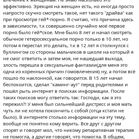
эффективно. Эрекция на женщин есть, но иногда просто
А тут лучше подробнее...
напросто скучно смотреть такое, нет такого "драйва" как
Есть подозрение, что эта пустота - имеет некую ..структуру,
при просмотре гей*-порно. Я считаю, что причина здесь
причины, механизмы - которые желательно увидеть ,понять.
в зависимости, т.к совершенно случайно моё первое
порно было гей*ское. Мне было 8 лет и начал смотреть
обычное гетеросексуальное порно только в 10 лет, но
потом я перестал это делать, т.к в 12 лет я столкнулся с
буллингом со стороны мальчиков в школе на который я
не смог ответить и затем моя, не нашедшая выхода,
злость перешла в сексуальные фантазии(для меня это
одна из коренных причин гомовлечения) ну, а потом всё
пошло по наклонной, как говорится. В 15 лет начал
беспокоится, сделал "каминг-аут" перед родителями и
пошёл рыть интернет в поисках информации. После
таких поисков могу ответить так: Господи, как я это
пережил?! У меня был сильнейший дистресс и моя мать
чуть ли не хотела покончить с собой (отца кстати не
было). В интернете столько информации на эту тему,
вообще не понятно кому верить. Все друг с другом
спорят и говорят мол, что никому репаративная терапия
не помогла, а другие говорят, что помогла. В общем,