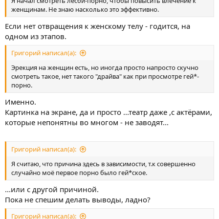
Я начал смотреть лесби-порно, чтобы повысить влечение к
🙂
отвращение. (Извиняюсь за подробности, если что
).
женщинам. Не знаю насколько это эффективно.
Если нет отвращения к женскому телу - годится, на
одном из этапов.
Григорий написал(а):
Эрекция на женщин есть, но иногда просто напросто скучно
смотреть такое, нет такого "драйва" как при просмотре гей*-
порно.
Именно.
Картинка на экране, да и просто ...театр даже ,с актёрами,
которые непонятны во многом - не заводят...
Григорий написал(а):
Я считаю, что причина здесь в зависимости, т.к совершенно
случайно моё первое порно было гей*ское.
...или с другой причиной.
Пока не спешим делать выводы, ладно?
Григорий написал(а):