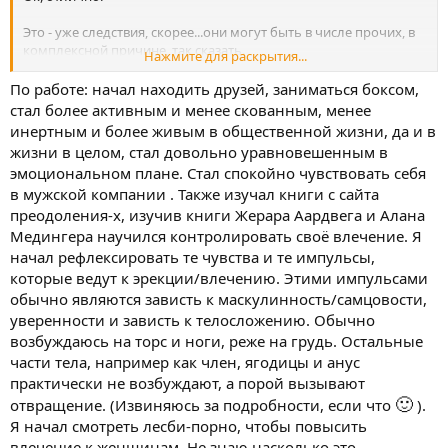
Это - уже следствия, скорее...они могут быть в числе прочих, в
комплексной причине, так сказать.
Нажмите для раскрытия...
Но они ведь имеют свои причины, корни...?
По работе: начал находить друзей, заниматься боксом,
Ок, но тут лучше подробнее - и по самой работе, и по
стал более активным и менее скованным, менее
имевшемуся блоку!
инертным и более живым в общественной жизни, да и в
жизни в целом, стал довольно уравновешенным в
эмоциональном плане. Стал спокойно чувствовать себя
Ок, на этом сроке - вполне допустимо, бывает - пока не убраны
в мужской компании . Также изучал книги с сайта
причины, опять же, - полностью, или почти полностью.
преодоления-x, изучив книги Жерара Аардвега и Алана
🙂
...не уверен
Медингера научился контролировать своё влечение. Я
как часть - да, возможно.
начал рефлексировать те чувства и те импульсы,
которые ведут к эрекции/влечению. Этими импульсами
обычно являются зависть к маскулинность/самцовости,
...и у этого тоже есть, должны быть причины. верно?
уверенности и зависть к телосложению. Обычно
Или полагаете. что ...безактивность - врождённое качество,
"которое не изменить"? Или?
возбуждаюсь на торс и ноги, реже на грудь. Остальные
части тела, например как член, ягодицы и анус
практически не возбуждают, а порой вызывают
Найти и убрать причины, по возможности.
🙂
отвращение. (Извиняюсь за подробности, если что
).
И некоторое время - прожить интересной жизнью - чтобы
Я начал смотреть лесби-порно, чтобы повысить
перестать нуждаться в фантазиях о дружбе, поддержке, любви,.
влечение к женщинам. Не знаю насколько это