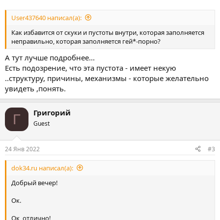
User437640 написал(а):
Как избавится от скуки и пустоты внутри, которая заполняется
неправильно, которая заполняется гей*-порно?
А тут лучше подробнее...
Есть подозрение, что эта пустота - имеет некую
..структуру, причины, механизмы - которые желательно
увидеть ,понять.
Григорий
Г
Guest
24 Янв 2022
#3
dok34.ru написал(а):
Добрый вечер!
Ок.
Ок, отлично!