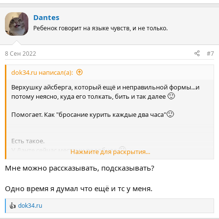
Dantes
Ребенок говорит на языке чувств, и не только.
8 Сен 2022
#7
dok34.ru написал(а):
Верхушку айсберга, который ещё и неправильной формы...и
🙂
потому неясно, куда его толкать, бить и так далее
🙂
Помогает. Как "бросание курить каждые два часа"
Есть такое.
🙂
У Данте сейчас местами подобное
Нажмите для раскрытия...
Мне можно рассказывать, подсказывать?
🙂
Это да. Хотя понимание - тема отдельная и немаленькая
😉
Например - какая связь между Данте и ТС
Одно время я думал что ещё и тс у меня.
😉
Для начала я подброшу
dok34.ru
Р
е