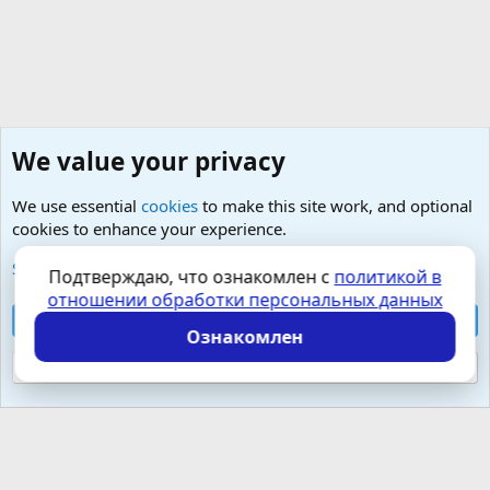
We value your privacy
We use essential
cookies
to make this site work, and optional
cookies to enhance your experience.
Любые вопросы от Гостей - анонимно
See further information and configure your preferences
Подтверждаю, что ознакомлен с
политикой в
отношении обработки персональных данных
Cookies
Russian (RU)
Accept all cookies
Контактная форма
Условия и правила
Ознакомлен
Политика конфиденциальности
Помощь
Главная
R
S
Reject optional cookies
S
Локализация от
XenForo.Info