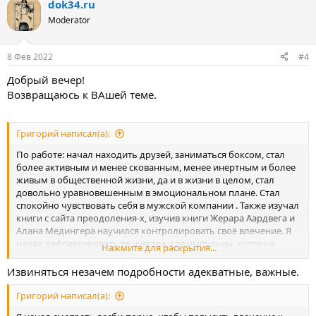
dok34.ru
Moderator
8 Фев 2022
#4
Добрый вечер!
Возвращаюсь к ВАшей теме.
Григорий написал(а):
По работе: начал находить друзей, заниматься боксом, стал
более активным и менее скованным, менее инертным и более
живым в общественной жизни, да и в жизни в целом, стал
довольно уравновешенным в эмоциональном плане. Стал
спокойно чувствовать себя в мужской компании . Также изучал
книги с сайта преодоления-x, изучив книги Жерара Аардвега и
Алана Медингера научился контролировать своё влечение. Я
начал рефлексировать те чувства и те импульсы, которые
Нажмите для раскрытия...
ведут к эрекции/влечению. Этими импульсами обычно
являются зависть к маскулинность/самцовости, уверенности и
Извиняться незачем подробности адекватные, важные.
зависть к телосложению. Обычно возбуждаюсь на торс и ноги,
реже на грудь. Остальные части тела, например как член,
Григорий написал(а):
ягодицы и анус практически не возбуждают, а порой вызывают