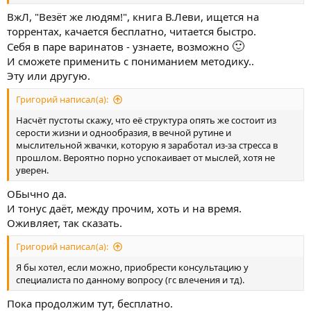
ВжЛ, "Везёт же людям!", книга В.Леви, ищется на
торрентах, качается бесплатно, читается быстро.
🙂
Себя в паре варинатов - узнаете, возможно
И сможете применить с пониманием методику..
Эту или другую.
Григорий написал(а):
Насчёт пустоты скажу, что её структура опять же состоит из
серости жизни и однообразия, в вечной рутине и
мыслительной жвачки, которую я заработал из-за стресса в
прошлом. Вероятно порно успокаивает от мыслей, хотя не
уверен.
ОБычно да.
И тонус даёт, между прочим, хоть и на время.
Оживляет, так сказать.
Григорий написал(а):
Я бы хотел, если можно, приобрести консультацию у
специалиста по данному вопросу (гс влечения и тд).
Пока продолжим тут, бесплатно.