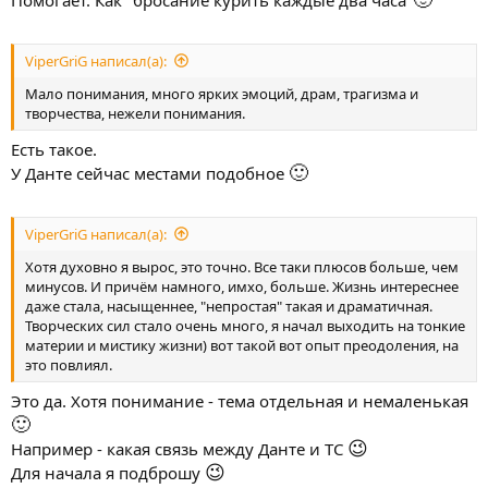
Помогает. Как "бросание курить каждые два часа"
ViperGriG написал(а):
Мало понимания, много ярких эмоций, драм, трагизма и
творчества, нежели понимания.
Есть такое.
🙂
У Данте сейчас местами подобное
ViperGriG написал(а):
Хотя духовно я вырос, это точно. Все таки плюсов больше, чем
минусов. И причём намного, имхо, больше. Жизнь интереснее
даже стала, насыщеннее, "непростая" такая и драматичная.
Творческих сил стало очень много, я начал выходить на тонкие
материи и мистику жизни) вот такой вот опыт преодоления, на
это повлиял.
Это да. Хотя понимание - тема отдельная и немаленькая
🙂
😉
Например - какая связь между Данте и ТС
😉
Для начала я подброшу