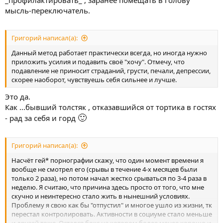
мысль-переключатель.
Григорий написал(а):
Данный метод работает практически всегда, но иногда нужно
приложить усилия и подавить своё "хочу". Отмечу, что
подавление не приносит страданий, грусти, печали, депрессии,
скорее наоборот, чувствуешь себя сильнее и лучше.
Это да.
Как ...бывший толстяк , отказавшийся от тортика в гостях
🙂
- рад за себя и горд
Григорий написал(а):
Насчёт гей* порнографии скажу, что один момент времени я
вообще не смотрел его (срывы в течение 4-х месяцев были
только 2 раза), но потом начал жестко срываться по 3-4 раза в
неделю. Я считаю, что причина здесь просто от того, что мне
скучно и неинтересно стало жить в нынешний условиях.
Проблему я свою как бы "отпустил" и многое ушло из жизни, тк
перестал контролировать. Активности в социуме стало меньше