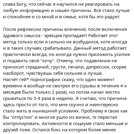
слава Богу, что сейчас я научился не реагировать на
любую информацию и нашёл причины. Всё стало лучше
и спокойнее и со мной и в семье, хотя бы это радует.
После рефлексии причины влечения, после включения
здравого смысла - эрекция пропадает! Работает этот
метод только если я сильно не возбудился, хотя иногда
и в таких случаях срабатывало. Данный метод работает
практически всегда, но иногда нужно приложить усилия
и подавить своё "хочу". Отмечу, что подавление не
приносит страданий, грусти, печали, депрессии, скорее
наоборот, чувствуешь себя сильнее и лучше.
Насчёт гей* порнографии скажу, что один момент
времени я вообще не смотрел его (срывы в течение 4-х
месяцев были только 2 раза), но потом начал жестко
срываться по 3-4 раза в неделю. Я считаю, что причина
здесь просто от того, что мне скучно и неинтересно
стало жить в нынешний условиях. Проблему я свою как
бы "отпустил" и многое ушло из жизни, тк перестал
контролировать. Активности в социуме стало меньше и
друзей тоже. Остался бокс на котором более менее