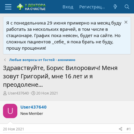
Вход
Регистрация
Я с понедельника 29 июня примерно на месяц буду
работать за нескольких врачей, в том числе в
стационаре. График пока неясен, будет на сайте. Но
сложных пациентов _себе_ я пока брать не буду,
прошу прощения!
Любые вопросы от Гостей - анонимно
Здравствуйте, Борис Вилорович! Меня
зовут Григорий, мне 16 лет и я
преодолене...
А
Д
User437640
20 Ноя 2021
в
а
т
т
User437640
U
о
а
New Member
р
н
т
а
е
ч
20 Ноя 2021
#1
м
а