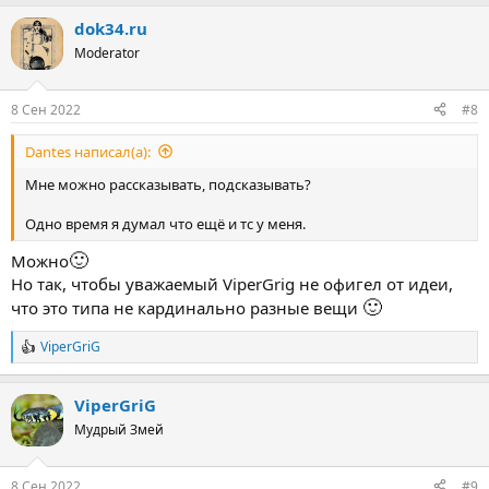
а
dok34.ru
к
ц
Moderator
и
и
:
8 Сен 2022
#8
Dantes написал(а):
Мне можно рассказывать, подсказывать?
Одно время я думал что ещё и тс у меня.
🙂
Можно
Но так, чтобы уважаемый ViperGrig не офигел от идеи,
🙂
что это типа не кардинально разные вещи
ViperGriG
Р
е
а
ViperGriG
к
ц
Мудрый Змей
и
и
:
8 Сен 2022
#9