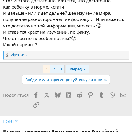
что? И этого достаточно. Кажется, что достаточно.
Как ребёнку в норме, кстати.
И дальше - или идёт дальнейшее изучение мира,
получение разносторонней информации. Или кажется,
🙂
что достаточно той информации, что есть
И ставится крест на изучении, по факту.
😉
Что относится к особенностям?
Какой вариант?
ViperGriG
Р
е
а
1
2
3
Вперёд
к
ц
Войдите или зарегистрируйтесь для ответа.
и
и
:
Facebook
X
Bluesky
LinkedIn
Reddit
Pinterest
Tumblr
WhatsA
Эл
Поделиться:
Ссылка
LGBT*
В связи с решением Верховного суда Российской