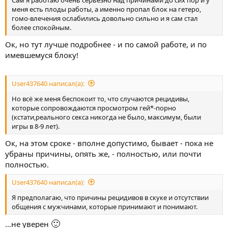
меня есть плоды работы, а именно пропал блок на гетеро,
гомо-влечения ослабились довольно сильно и я сам стал
более спокойным.
Ок, но тут лучше подробнее - и по самой работе, и по
имевшемуся блоку!
User437640 написал(а):
Но всё же меня беспокоит то, что случаются рецидивы,
которые сопровождаются просмотром гей*-порно
(кстати,реального секса никогда не было, максимум, были
игры в 8-9 лет).
Ок, на этом сроке - вполне допустимо, бывает - пока не
убраны причины, опять же, - полностью, или почти
полностью.
User437640 написал(а):
Я предполагаю, что причины рецидивов в скуке и отсутствии
общения с мужчинами, которые принимают и понимают.
🙂
...не уверен