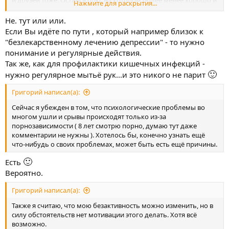
и друзей тоже. Остался бокс на котором более менее хорошо и
Нажмите для раскрытия...
интересно, удовлетворение от занятий порой колоссальное.
Не. тут или или.
Если Вы идёте по пути , который например близок к
"безлекарственному лечению депрессии" - то нужно
понимание и регулярные действия.
Так же, как для профилактики кишечных инфекций -
🙂
нужно регулярное мытьё рук...и это никого не парит
Григорий написал(а):
Сейчас я убежден в том, что психологические проблемы во
многом ушли и срывы происходят только из-за
порнозависимости ( 8 лет смотрю порно, думаю тут даже
комментарии не нужны ). Хотелось бы, конечно узнать ещё
что-нибудь о своих проблемах, может быть есть ещё причины.
🙂
Есть
Вероятно.
Григорий написал(а):
Также я считаю, что мою безактивность можно изменить, но в
силу обстоятельств нет мотивации этого делать. Хотя всё
возможно.