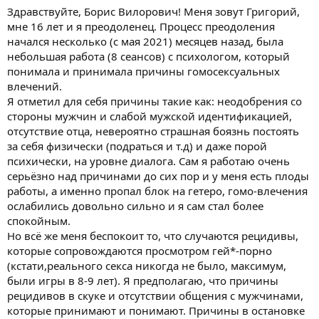
ы
л
Здравствуйте, Борис Вилорович! Меня зовут Григорий,
а
мне 16 лет и я преодоленец. Процесс преодоления
начался несколько (с мая 2021) месяцев назад, была
небольшая работа (8 сеансов) с психологом, который
понимала и принимала причины гомосексуальных
влечений.
Я отметил для себя причины такие как: неодобрения со
стороны мужчин и слабой мужской идентификацией,
отсутствие отца, невероятно страшная боязнь постоять
за себя физически (подраться и т.д) и даже порой
психически, на уровне диалога. Сам я работаю очень
серьёзно над причинами до сих пор и у меня есть плоды
работы, а именно пропал блок на гетеро, гомо-влечения
ослабились довольно сильно и я сам стал более
спокойным.
Но всё же меня беспокоит то, что случаются рецидивы,
которые сопровождаются просмотром гей*-порно
(кстати,реального секса никогда не было, максимум,
были игры в 8-9 лет). Я предполагаю, что причины
рецидивов в скуке и отсутствии общения с мужчинами,
которые принимают и понимают. Причины в остановке