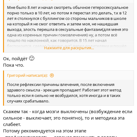
Мне было 8 лет и начал смотреть обычное гетеросексуальное
порно только в 10 лет, но потом я перестал это делать, т.к в 12
лет я столкнулся с буллингом со стороны мальчиков в школе
на который я не смог ответить и затем моя, не нашедшая
выхода, злость перешла в сексуальные фантазии(для меня это
одна из коренных причин гомовлечения) ну, а потом всё
пошло по наклонной, как говорится. В 15 лет начал
беспокоится, сделал "каминг-аут" перед родителями и пошёл
Нажмите для раскрытия...
рыть интернет в поисках информации. После таких поисков
могу ответить так: Господи, как я это пережил?! У меня был
🙂
Ок, пойдёт
сильнейший дистресс и моя мать чуть ли не хотела покончить
Пока что.
с собой (отца кстати не было). В интернете столько
информации на эту тему, вообще не понятно кому верить. Все
Григорий написал(а):
друг с другом спорят и говорят мол, что никому репаративная
терапия не помогла, а другие говорят, что помогла. В общем,
После рефлексии причины влечения, после включения
слава Богу, что сейчас я научился не реагировать на любую
здравого смысла - эрекция пропадает! Работает этот метод
информацию и нашёл причины. Всё стало лучше и спокойнее и
только если я сильно не возбудился, хотя иногда и в таких
со мной и в семье, хотя бы это радует.
случаях срабатывало.
Скажем так - когда мозги выключены (возбуждение если
сильное - выключает, это понятно), то и методика эта
слабеет.
Потому рекомендуется на этом этапе
_профилактировать_ , заранее помещать в голову