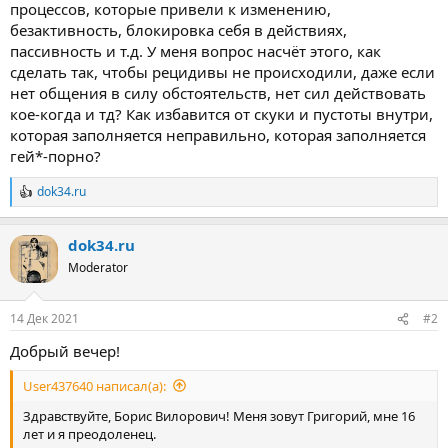
процессов, которые привели к изменению,
безактивность, блокировка себя в действиях,
пассивность и т.д. У меня вопрос насчёт этого, как
сделать так, чтобы рецидивы не происходили, даже если
нет общения в силу обстоятельств, нет сил действовать
кое-когда и тд? Как избавится от скуки и пустоты внутри,
которая заполняется неправильно, которая заполняется
гей*-порно?
dok34.ru
Р
е
а
dok34.ru
к
ц
Moderator
и
и
:
14 Дек 2021
#2
Добрый вечер!
User437640 написал(а):
Здравствуйте, Борис Вилорович! Меня зовут Григорий, мне 16
лет и я преодоленец.