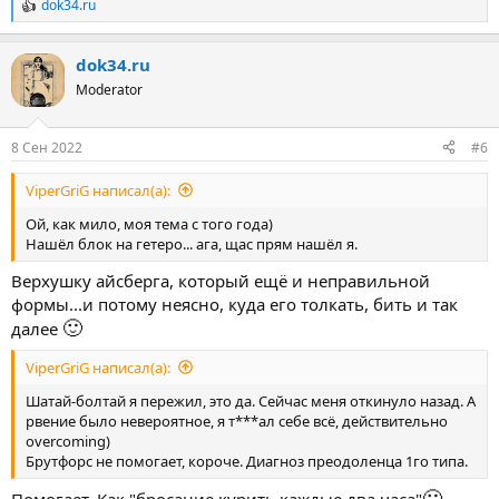
dok34.ru
Р
е
а
dok34.ru
к
ц
Moderator
и
и
:
8 Сен 2022
#6
ViperGriG написал(а):
Ой, как мило, моя тема с того года)
Нашёл блок на гетеро... ага, щас прям нашёл я.
Верхушку айсберга, который ещё и неправильной
формы...и потому неясно, куда его толкать, бить и так
🙂
далее
ViperGriG написал(а):
Шатай-болтай я пережил, это да. Сейчас меня откинуло назад. А
рвение было невероятное, я т***ал себе всё, действительно
overcoming)
Брутфорс не помогает, короче. Диагноз преодоленца 1го типа.
🙂