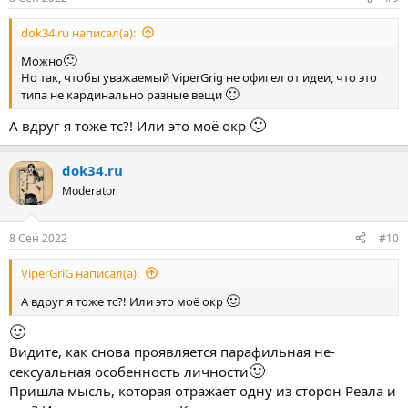
dok34.ru написал(а):
🙂
Можно
Но так, чтобы уважаемый ViperGrig не офигел от идеи, что это
🙂
типа не кардинально разные вещи
🙂
А вдруг я тоже тс?! Или это моё окр
dok34.ru
Moderator
8 Сен 2022
#10
ViperGriG написал(а):
🙂
А вдруг я тоже тс?! Или это моё окр
🙂
Видите, как снова проявляется парафильная не-
🙂
сексуальная особенность личности
Пришла мысль, которая отражает одну из сторон Реала и