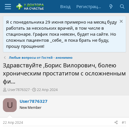
Вход
Регистрация
Я с понедельника 29 июня примерно на месяц буду
работать за нескольких врачей, в том числе в
стационаре. График пока неясен, будет на сайте. Но
сложных пациентов _себе_ я пока брать не буду,
прошу прощения!
Любые вопросы от Гостей - анонимно
Здравствуйте ,Борис Вилорович, болею
хроническим простатитом с осложненным
фи...
А
Д
User7876327
22 Апр 2024
в
а
т
т
User7876327
U
о
а
New Member
р
н
т
а
е
ч
22 Апр 2024
#1
м
а