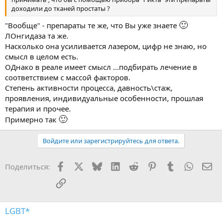
доходили до тканей простаты ?
🙂
"Вообще" - препараты те же, что Вы уже знаете
ЛОнгидаза та же.
Насколько она усиливается лазером, цифр не знаю, но
смысл в целом есть.
ОДнако в реале имеет смысл ...подбирать лечение в
соответствием с массой факторов.
Степень активности процесса, давность\стаж,
проявления, индивидуальные особенности, прошлая
терапия и прочее.
🙂
Примерно так
Войдите или зарегистрируйтесь для ответа.
Facebook
X
Bluesky
LinkedIn
Reddit
Pinterest
Tumblr
WhatsA
Эл
Поделиться:
Ссылка
LGBT*