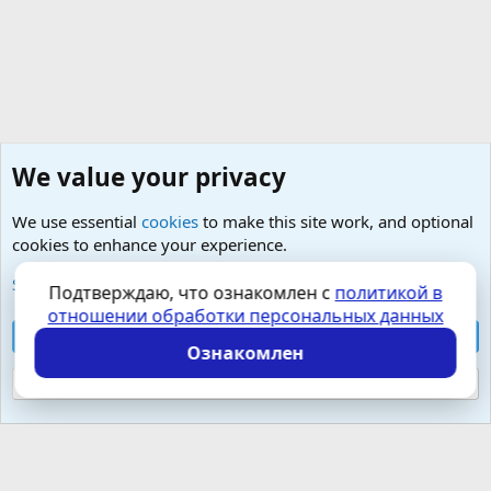
We value your privacy
We use essential
cookies
to make this site work, and optional
cookies to enhance your experience.
Любые вопросы от Гостей - анонимно
See further information and configure your preferences
Подтверждаю, что ознакомлен с
политикой в
отношении обработки персональных данных
Cookies
Russian (RU)
Accept all cookies
Контактная форма
Условия и правила
Ознакомлен
Политика конфиденциальности
Помощь
Главная
R
S
Reject optional cookies
S
Локализация от
XenForo.Info