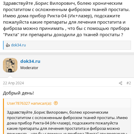
ы
л
Здравствуйте ,Борис Вилорович, болею хроническим
а
простатитом с осложненным фиброзом тканей простаты.
Имею дома прибор Рикта-04 (Ик+лазер), подскажите
пожалуйста какие препараты для лечения простатита и
фиброза можно принимать , что бы с помощью прибора
"Рикта" эти препараты доходили до тканей простаты ?
dok34.ru
Р
е
а
dok34.ru
к
ц
Moderator
и
и
:
22 Апр 2024
#2
Добрый день!
User7876327 написал(а):
Здравствуйте ,Борис Вилорович, болею хроническим
простатитом с осложненным фиброзом тканей простаты. Имею
дома прибор Рикта-04 (Ик+лазер), подскажите пожалуйста
какие препараты для лечения простатита и фиброза можно
принимать , что бы с помощью прибора "Рикта" эти препараты