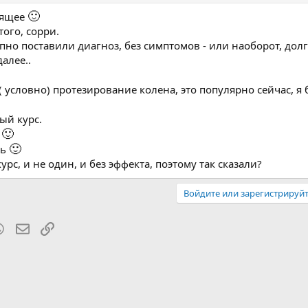
🙂
дящее
ого, сорри.
пно поставили диагноз, без симптомов - или наоборот, долг
алее..
 ( условно) протезирование колена, это популярно сейчас, я
ый курс.
🙂
я
🙂
ть
с, и не один, и без эффекта, поэтому так сказали?
Войдите или зарегистрируйт
blr
WhatsApp
Электронная почта
Ссылка