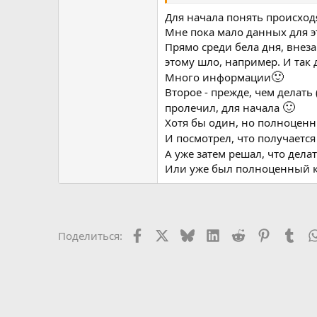
Для начала понять происхо
Мне пока мало данных для эт
Прямо среди бела дня, внеза
этому шло, например. И так д
🙂
Много информации
Второе - прежде, чем делать
🙂
пролечил, для начала
Хотя бы один, но полноценн
И посмотрел, что получаетс
А уже затем решал, что дела
Или уже был полноценный кур
Facebook
X
Bluesky
LinkedIn
Reddit
Pinterest
Tum
Поделиться: