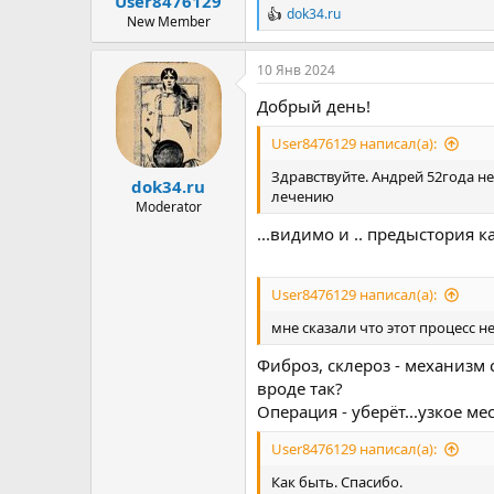
User8476129
ы
л
dok34.ru
а
Р
New Member
е
а
10 Янв 2024
к
ц
Добрый день!
и
и
User8476129 написал(а):
:
Здравствуйте. Андрей 52года н
dok34.ru
лечению
Moderator
...видимо и .. предыстория к
User8476129 написал(а):
мне сказали что этот процесс н
Фиброз, склероз - механизм
вроде так?
Операция - уберёт...узкое ме
User8476129 написал(а):
Как быть. Спасибо.