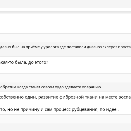
едавно был на приёме у уролога где поставили диагноз склероз прост
акая-то была, до этого?
еобратим когда станет совсем худо зделаете операцию.
 собственно один, развитие фиброзной ткани на месте восп
сто, но не причину и сам процесс рубцевания, по идее..