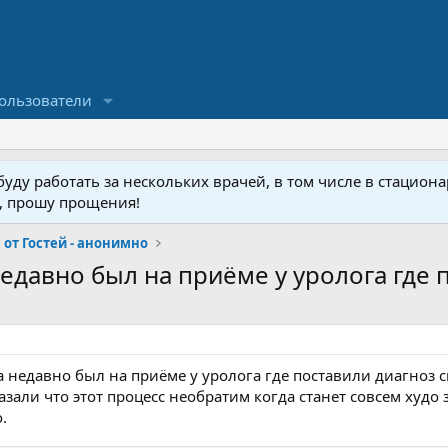
ользователи
ду работать за нескольких врачей, в том числе в стационар
у, прошу прощения!
от Гостей - анонимно
едавно был на приёме у уролога где п
а недавно был на приёме у уролога где поставили диагноз 
зали что этот процесс необратим когда станет совсем худо 
.