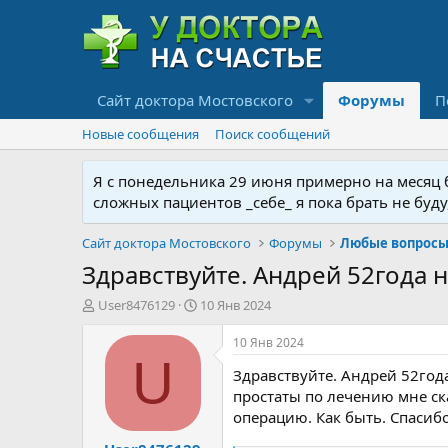
Сайт доктора Мостовского
Форумы
П
Новые сообщения
Поиск сообщений
Я с понедельника 29 июня примерно на месяц бу
сложных пациентов _себе_ я пока брать не буд
Сайт доктора Мостовского
Форумы
Любые вопросы 
Здравствуйте. Андрей 52года н
А
Д
User8476129
10 Янв 2024
в
а
т
т
10 Янв 2024
о
а
U
Здравствуйте. Андрей 52год
р
н
т
а
простаты по лечению мне ска
е
ч
операцию. Как быть. Спасибо
м
а