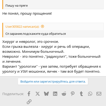
Пишу на пряге
Не понял, прошу прощения!
User305822 написал(а):
Сп зарание.подскажите куда обратиться
Хирург и невролог, это срочное.
Если грыжа вылезла - хирург и речь об операции,
возможно. Минимум больничный.
Невролог - это понятно ,"радикулит", тоже больничный
и лечение.
Вариант "урологии" - уже затем, потребует обращения к
урологу и УЗИ мошонки, яичек - там всё будет понятно.
Войдите или зарегистрируйтесь для ответа.
Facebook
X
Bluesky
LinkedIn
Reddit
Pinterest
Tumblr
WhatsA
Эл
Поделиться:
Ссылка