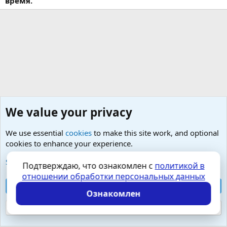
время.
We value your privacy
We use essential
cookies
to make this site work, and optional
cookies to enhance your experience.
Любые вопросы от Гостей - анонимно
See further information and configure your preferences
Подтверждаю, что ознакомлен с
политикой в
отношении обработки персональных данных
Cookies
Russian (RU)
Accept all cookies
Контактная форма
Условия и правила
Ознакомлен
Политика конфиденциальности
Помощь
Главная
R
S
Reject optional cookies
S
Локализация от
XenForo.Info