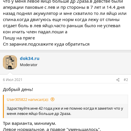
что у меня левое яйцо больше др 2раза.в девстве были
аперации паховые с лев и пр стороны в 7 лет и 14.4 дня
назад поднял акумулятор и мне схватило то ли яйцо или
спина.когда двигуюсь еще норм когда лежу от спины
отдает боль в лев яйцо.часто раньшк было не успевал
кон ичить член падал.поши а
Пишу на пряге
Сп зарание.подскажите куда обратиться
dok34.ru
Moderator
6 Июл 2021
#2
Добрый день!
User305822 написал(а):
Здраствуйте.мне 42 года.уже и не помню когда я заметил что у
меня левое яйцо больше др 2раза.
Три варианта, минимум.
Левое нормальное, а правое "уменьшилось",