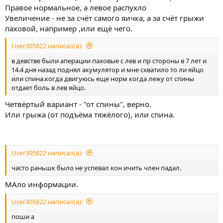
Правое нормальное, а левое распухло
Увеличение - не за счёт самого яичка, а за счёт грыжи
паховой, например ,или ещё чего.
User305822 написал(а):
в девстве были аперации паховые с лев и пр стороны в 7 лет и
14.4 дня назад поднял акумулятор и мне схватило то ли яйцо
или спина.когда двигуюсь еще норм когда лежу от спины
отдает боль в лев яйцо.
Четвёртый вариант - "от спины", верно.
Или грыжа (от подъёма тяжёлого), или спина.
User305822 написал(а):
часто раньшк было не успевал кон ичить член падал.
МАло информации.
User305822 написал(а):
поши а