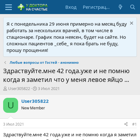
Вход
Регистрация
Я с понедельника 29 июня примерно на месяц буду
работать за нескольких врачей, в том числе в
стационаре. График пока неясен, будет на сайте. Но
сложных пациентов _себе_ я пока брать не буду,
прошу прощения!
Любые вопросы от Гостей - анонимно
Здраствуйте.мне 42 года.уже и не помню
когда я заметил что у меня левое яйцо ...
А
Д
User305822
3 Июл 2021
в
а
т
т
User305822
U
о
а
New Member
р
н
т
а
е
ч
3 Июл 2021
#1
м
а
ы
л
Здраствуйте.мне 42 года.уже и не помню когда я заметил
а