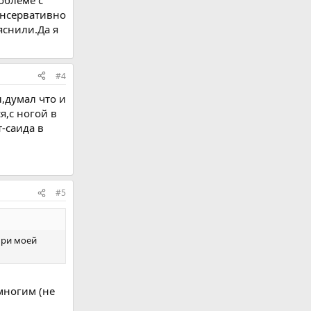
онсервативно
яснили.Да я
#4
л,думал что и
я,с ногой в
-саида в
#5
 при моей
 многим (не