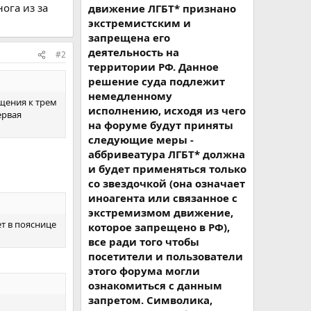
ога из за
движение ЛГБТ* признано
экстремистским и
запрещена его
деятельность на
#2
территории РФ. Данное
решение суда подлежит
немедленному
ащения к трем
исполнению, исходя из чего
ервая
на форуме будут приняты
следующие меры -
аббривеатура ЛГБТ* должна
и будет применяться только
со звездочкой (она означает
иноагента или связанное с
экстремизмом движение,
т в пояснице
которое запрещено в РФ),
все ради того чтобы
посетители и пользователи
этого форума могли
ознакомиться с данным
запретом. Символика,