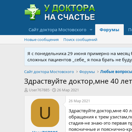
Сайт доктора Мостовского
Форумы
П
Новые сообщения
Поиск сообщений
Я с понедельника 29 июня примерно на месяц бу
сложных пациентов _себе_ я пока брать не буд
Сайт доктора Мостовского
Форумы
Любые вопросы 
Здраствуйте доктор,мне 40 лет
А
Д
User767885
26 Мар 2021
в
а
т
т
26 Мар 2021
о
а
U
Здраствуйте доктор,мне 40 л
р
н
т
а
обращения к трем узистам,по
е
ч
стадия-не знаю-это первая 
м
а
поясничные и пояснично-кре