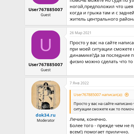
ногой,предположил что шея 
User767885007
когда и грыжа там и с задне
Guest
житель центрального район
26 Мар 2021
U
Просто у вас на сайте напис
при моей ситуации сможете к
динамике?Да за последние п
физио можно сделать что то
User767885007
Guest
7 Янв 2022
User767885007 написал(а):
Просто у вас на сайте написано
ситуации сможете как то помочь
dok34.ru
Лечим, конечно.
Moderator
Более того - прежде чем не 
всем!) помогает прилично.