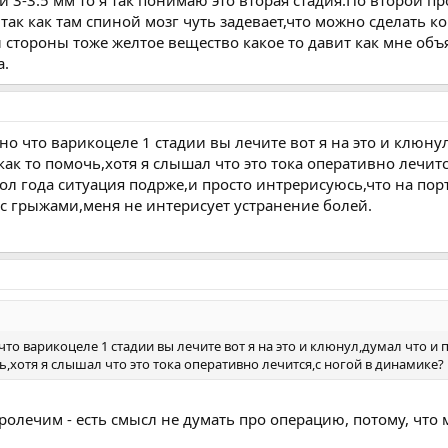
так как там спиной мозг чуть задевает,что можно сделать к
й стороны тоже желтое вещество какое то давит как мне объ
а.
ано что варикоцеле 1 стадии вы лечите вот я на это и клюну
ак то помочь,хотя я слышал что это тока оперативно лечитс
ол года ситуация подрже,и просто интрерисуюсь,что на порт
 с грыжами,меня не интерисует устранение болей.
 что варикоцеле 1 стадии вы лечите вот я на это и клюнул,думал что и
,хотя я слышал что это тока оперативно лечится,с ногой в динамике?
пролечим - есть смысл не думать про операцию, потому, что