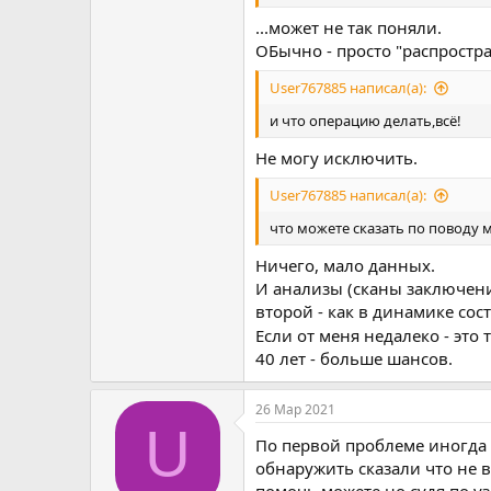
...может не так поняли.
ОБычно - просто "распростра
User767885 написал(а):
и что операцию делать,всё!
Не могу исключить.
User767885 написал(а):
что можете сказать по поводу
Ничего, мало данных.
И анализы (сканы заключени
второй - как в динамике сос
Если от меня недалеко - это
40 лет - больше шансов.
26 Мар 2021
U
По первой проблеме иногда 
обнаружить сказали что не в
помочь можете но судя по уз