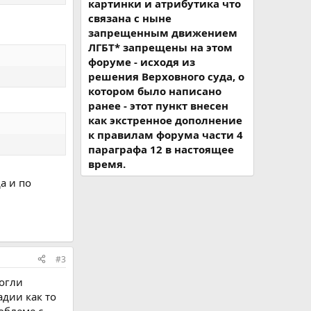
картинки и атрибутика что
связана с ныне
запрещенным движением
ЛГБТ* запрещены на этом
форуме - исходя из
решения Верховного суда, о
котором было написано
ранее - этот пункт внесен
как экстренное дополнение
к правилам форума части 4
параграфа 12 в настоящее
время.
а и по
#3
могли
адии как то
облеме с