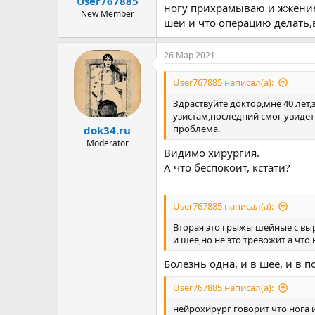
User767885
ы
л
ногу прихрамываю и жжение в
а
New Member
шеи и что операцию делать,
26 Мар 2021
User767885 написал(а):
Здраствуйте доктор,мне 40 лет,
узистам,последний смог увидеть
проблема.
dok34.ru
Moderator
Видимо хирургия.
А что беспокоит, кстати?
User767885 написал(а):
Вторая это грыжы шейные с вы
и шее,но не это тревожит а что
Болезнь одна, и в шее, и в п
User767885 написал(а):
нейрохирург говорит что нога 