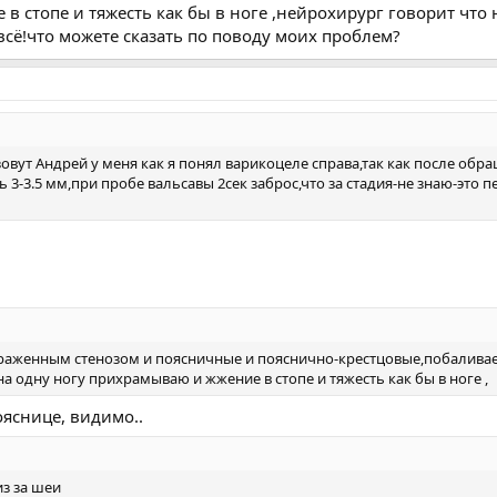
 стопе и тяжесть как бы в ноге ,нейрохирург говорит что н
всё!что можете сказать по поводу моих проблем?
зовут Андрей у меня как я понял варикоцеле справа,так как после обр
 3-3.5 мм,при пробе вальсавы 2сек заброс,что за стадия-не знаю-это п
раженным стенозом и поясничные и пояснично-крестцовые,побаливае
 на одну ногу прихрамываю и жжение в стопе и тяжесть как бы в ноге ,
ояснице, видимо..
из за шеи