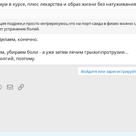
ум в курсе, плюс лекарства и образ жизни без натуживания
ация подрже,и просто интрерисуюсь,что на порт-саида в физио можно 
ет устранение болей.
делаем, конечно.
.
м, убираем боли - а уже затем лечим грыжи\протрузии...
олгий, поэтому.
Войдите или зарегистрируйт
blr
WhatsApp
Электронная почта
Ссылка