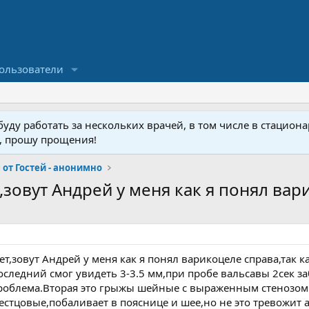
ользователи
ду работать за нескольких врачей, в том числе в стационар
у, прошу прощения!
от Гостей - анонимно
,зовут Андрей у меня как я понял вари
ет,зовут Андрей у меня как я понял варикоцеле справа,так к
следний смог увидеть 3-3.5 мм,при пробе вальсавы 2сек за
проблема.Вторая это грыжы шейные с выраженным стенозом
стцовые,побаливает в пояснице и шее,но не это тревожит а