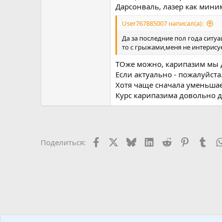
Дарсонваль, лазер как миним
User767885007 написал(а):
Да за последние пол года ситу
то с грыжами,меня не интерису
ТОже можно, карипазим мы 
Если актуально - пожалуйста
Хотя чаще сначала уменьшае
Курс карипазима довольно д
Facebook
X
Bluesky
LinkedIn
Reddit
Pinterest
Tum
Поделиться: