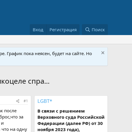
Вход
Регистрация
Поиск
е. График пока неясен, будет на сайте. Но
коцеле спра...
LGBT*
#1
ак после
В связи с решением
брос,что за
Верховного суда Российской
 и
Федерации (далее РФ) от 30
 что на одну
ноября 2023 года),