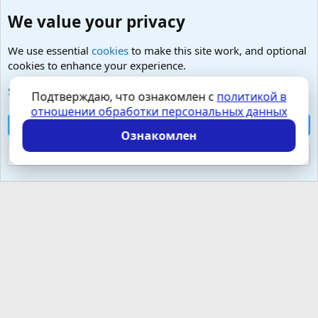
We value your privacy
We use essential
cookies
to make this site work, and optional
cookies to enhance your experience.
Любые вопросы от Гостей - анонимно
See further information and configure your preferences
Подтверждаю, что ознакомлен с
политикой в
отношении обработки персональных данных
Cookies
Russian (RU)
Accept all cookies
Контактная форма
Условия и правила
Ознакомлен
Политика конфиденциальности
Помощь
Главная
R
S
Reject optional cookies
S
Локализация от
XenForo.Info