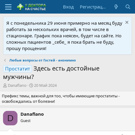
Вход
Регистрация
Я с понедельника 29 июня примерно на месяц буду
работать за нескольких врачей, в том числе в
стационаре. График пока неясен, будет на сайте. Но
сложных пациентов _себе_ я пока брать не буду,
прошу прощения!
Любые вопросы от Гостей - анонимно
Здесь есть достойные
Простатит
мужчины?
А
Д
Danaflano
20 Май 2024
в
а
Префикс темы, важной для тоо, чтобы имеющие простатиты -
т
т
освобождались от болезни!
о
а
р
н
т
а
Danaflano
D
е
ч
Guest
м
а
ы
л
а