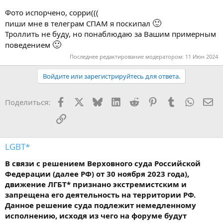
Фото испорчено, сорри(((
🙂
пиши мне в телеграм СПАМ я поскипал
Троллить не буду, но понаблюдаю за Вашим примерным
🙂
поведением
Последнее редактирование модератором:
11 Июн 2024
Войдите или зарегистрируйтесь для ответа.
Facebook
X
Bluesky
LinkedIn
Reddit
Pinterest
Tumblr
WhatsA
Эл
Поделиться:
Ссылка
LGBT*
В связи с решением Верховного суда Российской
Федерации (далее РФ) от 30 ноября 2023 года),
движение ЛГБТ* признано экстремистским и
запрещена его деятельность на территории РФ.
Данное решение суда подлежит немедленному
исполнению, исходя из чего на форуме будут