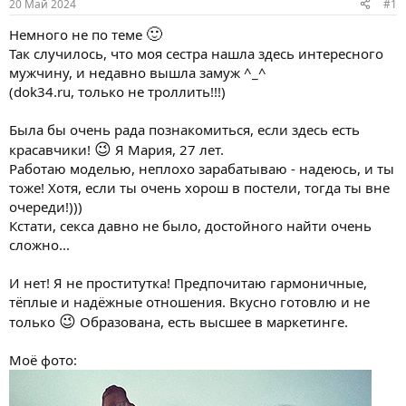
20 Май 2024
#1
🙂
Немного не по теме
Так случилось, что моя сестра нашла здесь интересного
мужчину, и недавно вышла замуж ^_^
(dok34.ru, только не троллить!!!)
Была бы очень рада познакомиться, если здесь есть
😉
красавчики!
Я Мария, 27 лет.
Работаю моделью, неплохо зарабатываю - надеюсь, и ты
тоже! Хотя, если ты очень хорош в постели, тогда ты вне
очереди!)))
Кстати, секса давно не было, достойного найти очень
сложно...
И нет! Я не проститутка! Предпочитаю гармоничные,
тёплые и надёжные отношения. Вкусно готовлю и не
😉
только
Образована, есть высшее в маркетинге.
Моё фото: