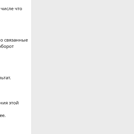
 числе что
но связанные
оборот
ьтат.
ния этой
ее.