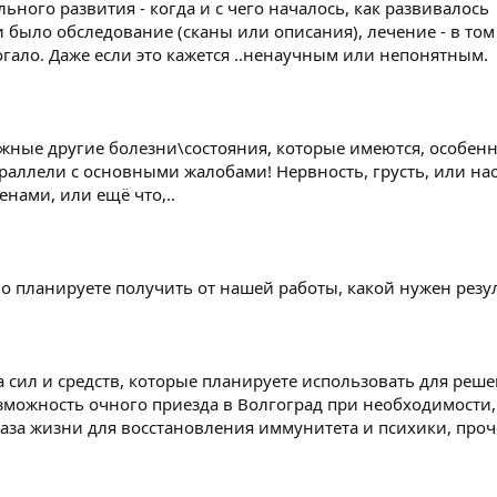
ьного развития - когда и с чего началось, как развивалось
 было обследование (сканы или описания), лечение - в том
огало. Даже если это кажется ..ненаучным или непонятным.
можные другие болезни\состояния, которые имеются, особен
параллели с основными жалобами! Нервность, грусть, или на
нами, или ещё что,..
тно планируете получить от нашей работы, какой нужен резул
а сил и средств, которые планируете использовать для реше
озможность очного приезда в Волгоград при необходимости,
за жизни для восстановления иммунитета и психики, проч