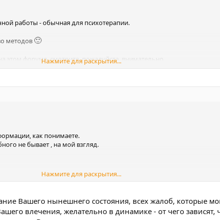
очной работы - обычная для психотерапии.
айн Вы не планируете - можно изложить ту же информацию (анонимно
личной теме, и я постараюсь помочь Вам разобраться с происходящим.
🙂
во методов
 на этом форуме, смотрите, пожалуйста, внимательно.
Нажмите для раскрытия...
иагностики и выбора верного курса, индивидуального подбора того, 

ения со мной.
под своим личным логином-паролем, которые Вам ранее были высланы
есь уже не Гостем (с премодерацией!) , а Пользователем. И спокойно 
атно.
формации, как понимаете.
ого не бывает , на мой взгляд.
Нажмите для раскрытия...
ляд...
сание Вашего нынешнего состояния, всех жалоб, которые мо
ашего влечения, желательно в динамике - от чего зависят, 