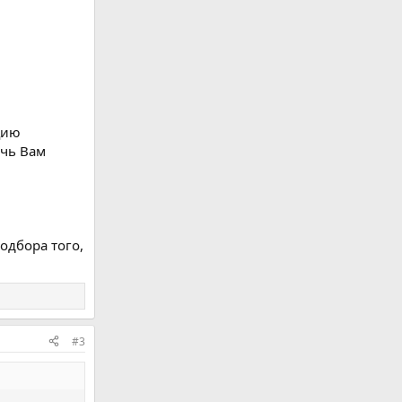
цию
очь Вам
одбора того,
#3