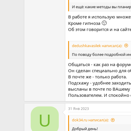
история Вашего психосексуальн
если было обследование (сканы 
И ещё: какие методы вы планир
если это кажется ..ненаучным 
В работе я использую множ
🙂
Кроме гипноза
Об этом говорится и на сайт
Тут же, если можно - и возмож
психологией, и их связь-парал
повышенная временами, или ещё
dedushkavasilek написал(а):
По поводу более подробной ин
Общаться - как раз на фору
Третье - запрос, что конкретно
Он сделан специально для о
В почте же - только работа.
Подскажу - удобнее заходит
Четвёртое - примерная сумма си
высланы в почте по ВАшему а
Включая возможность очного п
Пользователем. И спокойно 
для восстановления иммунитета
31 Янв 2023
U
Чтобы было понятно - от чего о
dok34.ru написал(а):
Добрый день!