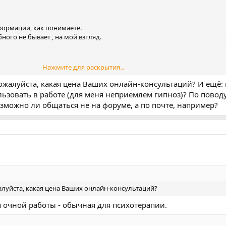
формации, как понимаете.
ого не бывает , на мой взгляд.
Нажмите для раскрытия...
ляд...
пожалуйста, какая цена Ваших онлайн-консультаций? И ещё:
ьзовать в работе (для меня неприемлем гипноз)? По повод
можно ли общаться не на форуме, а по почте, например?
ребуется довольно много информации.
разобраться с происходящим.
 информации.
н - требуется тоже довольно много, не меньше информации.
алуйста, какая цена Ваших онлайн-консультаций?
ашего нынешнего состояния, всех жалоб, которые могут относиться к
 желательно в динамике - от чего зависят, что может изменить и изм
я очной работы - обычная для психотерапии.
ове при желании, как часто ,после чего сильнее, отчего слабее...