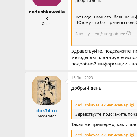
Добрый день!
dedushkavasile
Тут надо _намного_ больше ин
k
ПОтому, что без причины подобн
Guest
🙂
А вот тут - ещё подробнее
Так самому - сложнее, на мой взг
Здравствуйте, подскажите, 
Лучше смотреть со стороны.
методы вы планируете испол
подробной информации - воз
ОБычно возможно, но от Вас т
Есть предложение для начала 
15 Янв 2023
Давайте максимум актуальной
Добрый день!
Для полноценной работы онлай
dedushkavasilek написал(а):
dok34.ru
Здравствуйте, подскажите, пож
Moderator
Первое - подробное описание В
особенностям Вашего влечения,
Такая же примерно, как и дл
состояние. Включая мысли в гол
dedushkavasilek написал(а):