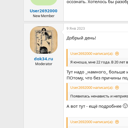
ы
л
осознать. Хотелось бы разоб
а
User2692000
New Member
9 Янв 2023
Добрый день!
User2692000 написал(а):
dok34.ru
Я юноша, мне 22 года. В 20 лет
Moderator
Тут надо _намного_ больше 
ПОтому, что без причины под
User2692000 написал(а):
Появилась ненависть и неприя
🙂
А вот тут - ещё подробнее
User2692000 написал(а):