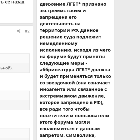
ь её назад.
движение ЛГБТ* признано
экстремистским и
запрещена его
деятельность на
территории РФ. Данное
#2
решение суда подлежит
немедленному
исполнению, исходя из чего
на форуме будут приняты
следующие меры -
ьной).
аббривеатура ЛГБТ* должна
и будет применяться только
со звездочкой (она означает
иноагента или связанное с
экстремизмом движение,
которое запрещено в РФ),
все ради того чтобы
посетители и пользователи
этого форума могли
ознакомиться с данным
запретом. Символика,