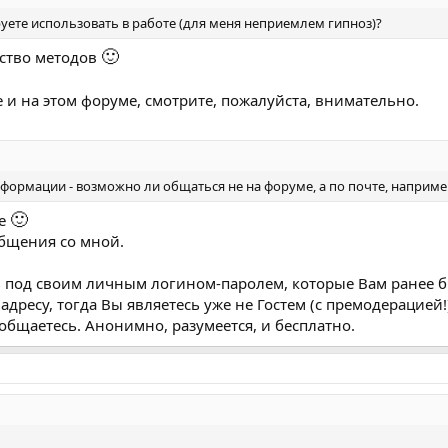
ого развития - когда и с чего началось, как развивалось максимальн
или описания), лечение - в том числе что хоть немного, на время по
уете использовать в работе (для меня неприемлем гипноз)?
или непонятным.
🙂
ество методов
е и на этом форуме, смотрите, пожалуйста, внимательно.
ные другие болезни\состояния, которые имеются, особенно связанные 
лели с основными жалобами! Нервность, грусть, или наоборот весёлос
 что,..
формации - возможно ли общаться не на форуме, а по почте, наприме
🙂
ме
 планируете получить от нашей работы, какой нужен результат.
бщения со мной.
ь под своим личным логином-паролем, которые Вам ранее 
л и средств, которые планируете использовать для решения этой зада
дресу, тогда Вы являетесь уже не Гостем (с премодерацией!)
риезда в Волгоград при необходимости, возможность изменения обр
общаетесь. Анонимно, разумеется, и бесплатно.
 и психики, прочее.
тталкиваться, из чего исходить.