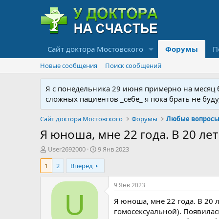
Сайт доктора Мостовского
Форумы
П
Новые сообщения
Поиск сообщений
Я с понедельника 29 июня примерно на месяц бу
сложных пациентов _себе_ я пока брать не буд
Сайт доктора Мостовского
Форумы
Любые вопросы 
Я юноша, мне 22 года. В 20 ле
А
Д
User2692000
9 Янв 2023
в
а
1
2
Вперёд
т
т
о
а
р
н
9 Янв 2023
т
а
U
Я юноша, мне 22 года. В 20 
е
ч
м
а
гомосексуальной). Появилас