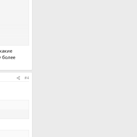
 какие
у более
#4
еняет Ваше