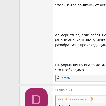
Чтобы было понятно - от чег
Альтернатива, если работы 
(анонимно, конечно) у меня
разобраться с происходящим.
Информация нужна та же, дл
что необходимо
Артём
Р
е
а
11 Янв 2023
к
D
ц
и
dok34.ru написал(а):
и
: