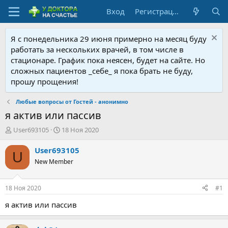
Вход
Регистрация
Я с понедельника 29 июня примерно на месяц буду
работать за нескольких врачей, в том числе в
стационаре. График пока неясен, будет на сайте. Но
сложных пациентов _себе_ я пока брать не буду,
прошу прощения!
Любые вопросы от Гостей - анонимно
я актив или пассив
А
Д
User693105
18 Ноя 2020
в
а
т
т
User693105
U
о
а
New Member
р
н
т
а
е
ч
18 Ноя 2020
#1
м
а
ы
л
я актив или пассив
а