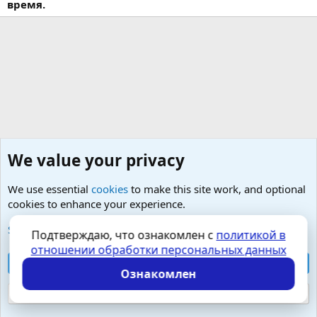
время.
We value your privacy
We use essential
cookies
to make this site work, and optional
cookies to enhance your experience.
Любые вопросы от Гостей - анонимно
See further information and configure your preferences
Подтверждаю, что ознакомлен с
политикой в
отношении обработки персональных данных
Cookies
Russian (RU)
Accept all cookies
Контактная форма
Условия и правила
Ознакомлен
Политика конфиденциальности
Помощь
Главная
R
S
Reject optional cookies
S
Локализация от
XenForo.Info