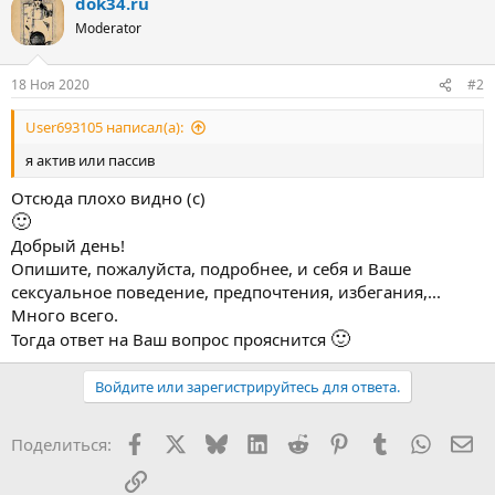
dok34.ru
Moderator
18 Ноя 2020
#2
User693105 написал(а):
я актив или пассив
Отсюда плохо видно (с)
🙂
Добрый день!
Опишите, пожалуйста, подробнее, и себя и Ваше
сексуальное поведение, предпочтения, избегания,...
Много всего.
🙂
Тогда ответ на Ваш вопрос прояснится
Войдите или зарегистрируйтесь для ответа.
Facebook
X
Bluesky
LinkedIn
Reddit
Pinterest
Tumblr
WhatsA
Эл
Поделиться:
Ссылка