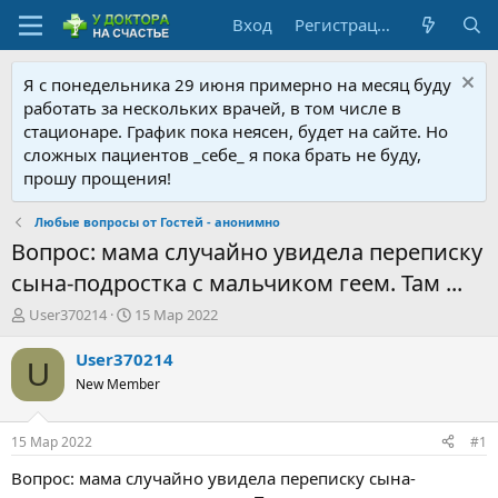
Вход
Регистрация
Я с понедельника 29 июня примерно на месяц буду
работать за нескольких врачей, в том числе в
стационаре. График пока неясен, будет на сайте. Но
сложных пациентов _себе_ я пока брать не буду,
прошу прощения!
Любые вопросы от Гостей - анонимно
Вопрос: мама случайно увидела переписку
сына-подростка с мальчиком геем. Там ...
А
Д
User370214
15 Мар 2022
в
а
т
т
User370214
U
о
а
New Member
р
н
т
а
е
ч
15 Мар 2022
#1
м
а
ы
л
Вопрос: мама случайно увидела переписку сына-
а