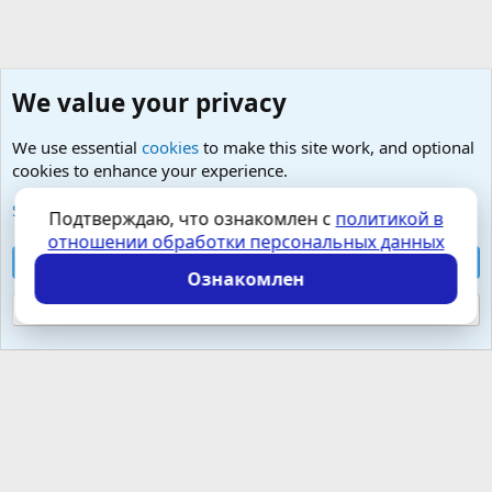
We value your privacy
We use essential
cookies
to make this site work, and optional
cookies to enhance your experience.
Любые вопросы от Гостей - анонимно
See further information and configure your preferences
Подтверждаю, что ознакомлен с
политикой в
отношении обработки персональных данных
Cookies
Russian (RU)
Accept all cookies
Контактная форма
Условия и правила
Ознакомлен
Политика конфиденциальности
Помощь
Главная
R
S
Reject optional cookies
S
Локализация от
XenForo.Info