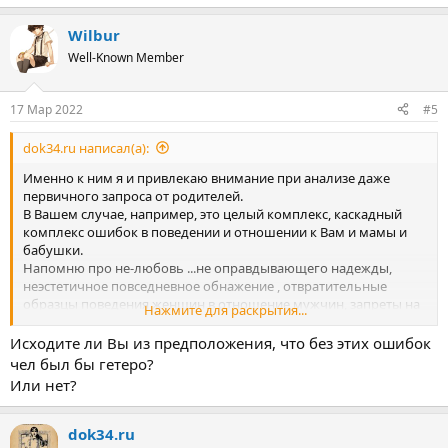
Wilbur
Well-Known Member
17 Мар 2022
#5
dok34.ru написал(а):
Именно к ним я и привлекаю внимание при анализе даже
первичного запроса от родителей.
В Вашем случае, например, это целый комплекс, каскадный
комплекс ошибок в поведении и отношении к Вам и мамы и
бабушки.
Напомню про не-любовь ...не оправдывающего надежды,
неэстетичное повседневное обнажение , отвратительные
образцы поведения женщин в отношение мужчин, запреты на
Нажмите для раскрытия...
любые попытки развития. И пр.
В процессе работы с гомосексуалом или парафиликом - эти
Исходите ли Вы из предположения, что без этих ошибок
ошибки непременно вскрываются. И родителям придется либо
чел был бы гетеро?
исправлять их, по мере выявления и прояснения. Либо уйти в
Или нет?
истерическую реакцию по разным направлениям, которые как
бы защитят их позицию и "хорошесть".
dok34.ru