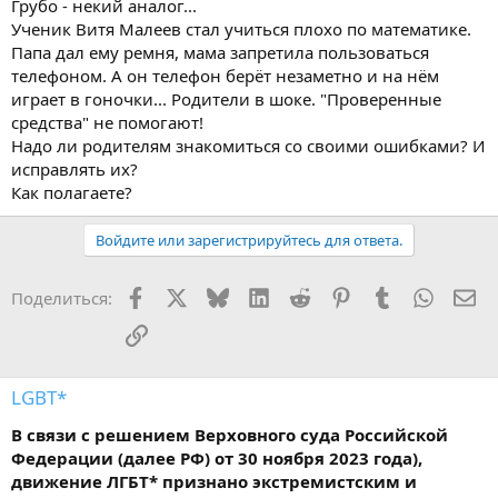
Грубо - некий аналог...
Ученик Витя Малеев стал учиться плохо по математике.
Папа дал ему ремня, мама запретила пользоваться
телефоном. А он телефон берёт незаметно и на нём
играет в гоночки... Родители в шоке. "Проверенные
средства" не помогают!
Надо ли родителям знакомиться со своими ошибками? И
исправлять их?
Как полагаете?
Войдите или зарегистрируйтесь для ответа.
Facebook
X
Bluesky
LinkedIn
Reddit
Pinterest
Tumblr
WhatsA
Эл
Поделиться:
Ссылка
LGBT*
В связи с решением Верховного суда Российской
Федерации (далее РФ) от 30 ноября 2023 года),
движение ЛГБТ* признано экстремистским и