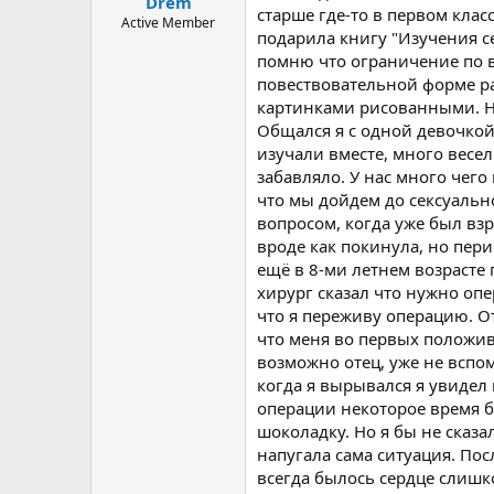
Drem
старше где-то в первом кла
Active Member
подарила книгу "Изучения с
помню что ограничение по во
повествовательной форме ра
картинками рисованными. Н
Общался я с одной девочкой
изучали вместе, много весе
забавляло. У нас много чего
что мы дойдем до сексуально
вопросом, когда уже был взр
вроде как покинула, но пери
ещё в 8-ми летнем возрасте
хирург сказал что нужно оп
что я переживу операцию. От
что меня во первых положив 
возможно отец, уже не вспом
когда я вырывался я увидел 
операции некоторое время б
шоколадку. Но я бы не сказа
напугала сама ситуация. Пос
всегда былось сердце слишк