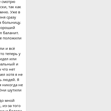
ё смотрю
ки, так как
омню. Уже в
еня сразу
в больницу.
 хороший
л баланит.
не положили
ли и всё
то теперь у
видел или
рмальный и
а что нет
ел хотя я не
ь людей. Я
м никогда не
 Они шутили
адо мной
 из-за того
яки и болела