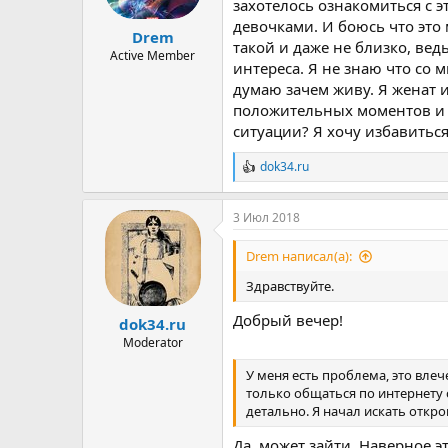
ы
л
захотелось ознакомиться с 
а
девочками. И боюсь что это 
Drem
такой и даже не близко, ве
Active Member
интереса. Я не знаю что со 
думаю зачем живу. Я женат и
положительных моментов и в
ситуации? Я хочу избавиться
dok34.ru
Р
е
а
3 Июл 2018
к
ц
и
Drem написал(а):
и
:
Здравствуйте.
Добрый вечер!
dok34.ru
Moderator
У меня есть проблема, это влеч
только общаться по интернету с
детально. Я начал искать откр
Да, может зайти. Наверное э