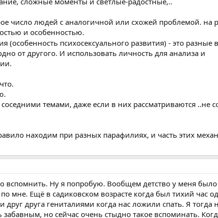
вание, сложные моменты и светлые-радостные,..
рое число людей с аналогичной или схожей проблемой. на 
ностью и особенностью.
ия (особенность психосексуального развития) - это разные
дно от другого. И использовать личность для анализа и
ии.
что.
ю.
 соседними темами, даже если в них рассматриваются ..не с
вило находим при разных парафилиях, и часть этих механ
о вспомнить. Ну я попробую. Вообщем детство у меня было
по мне. Ещё в садиковском возрасте когда был тихий час о
и друг друга гениталиями когда нас ложили спать. Я тогда
ь забавным, но сейчас очень стыдно такое вспоминать. Ког