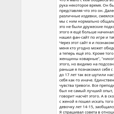
рука некоторое время. Он б
представляя что это он. Дал
различные издевки, смеялся
мы с ним нормально общалис
это не были дружеские подк
этого я ещё больше начинал 
нашел фан-сайт по игре и т
Через этот сайт я и познаком
меня кто угодно может обиде
а теперь ещё это. Кроме того
женщины коварные", "никогда
этого, но видимо на подсозн
раньше я познакомил себя с
до 17 лет так все шутили на
себя как-то иначе. Единстве
чувства тревоги. Все препод
был не самый лучший опыт, 
говорит насчёт этого. А в с
с женой я пошел искать тог
девочку лет 14-15, заобщалс
Я спрашивал совета в отноше