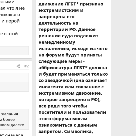
разными
движение ЛГБТ* признано
ал что я не
экстремистским и
 никакого
запрещена его
о и порой
деятельность на
территории РФ. Данное
е в этой
решение суда подлежит
немедленному
исполнению, исходя из чего
на форуме будут приняты
следующие меры -
#2
аббривеатура ЛГБТ* должна
и будет применяться только
со звездочкой (она означает
иноагента или связанное с
экстремизмом движение,
которое запрещено в РФ),
все ради того чтобы
посетители и пользователи
ь желания
этого форума могли
им более
ознакомиться с данным
ишком далеко.
запретом. Символика,
ет сначала