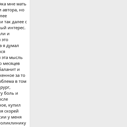
яка мне мать
 автора, но
олее
 так далее с
ый интерес.
али и
 это
а я думал
лся
я эта мысль
о месяцев
баланит и
женное за то
облема в том
рург,
ту боль и
осле
ное, купил
ня скорей
сии у меня
 поликлинику