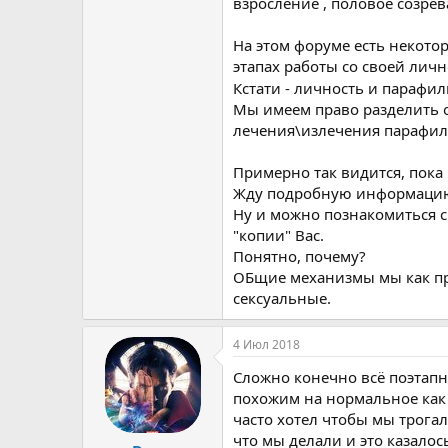
взросление , половое созре
На этом форуме есть некото
этапах работы со своей лич
Кстати - личность и парафил
Мы имеем право разделить о
лечения\излечения парафил
Примерно так видится, пока 
Жду подробную информаци
Ну и можно познакомиться с
"копии" Вас.
Понятно, почему?
ОБщие механизмы мы как пра
сексуальные.
4 Июл 2018
Сложно конечно всё поэтапн
похожим на нормальное как 
часто хотел чтобы мы трогал
что мы делали и это казалос