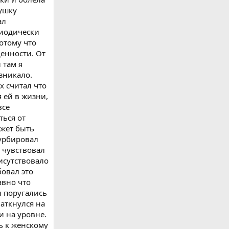
душку
ал
риодически
отому что
денности. От
 там я
зникало.
ях считал что
я ей в жизни,
все
ться от
ожет быть
турбировал
е чувствовал
рисутствовало
бовал это
авно что
ы поругались
наткнулся на
и на уровне.
ь к женскому