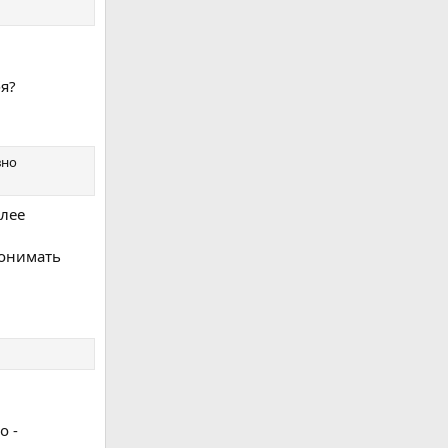
я?
вно
олее
понимать
о -