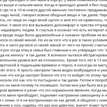
ыл выше и сильнее меня. Когда я приходил домой я бил по
ее где-то в 10-м классе другой мальчик постоянно придумыв
 надо мной, говорил всякие обидные вещи и так далее. Пе
ь, но чаще он надо мной шутил и мне это не нравилось, п
олки. У меня это все вызывало дискомфорт и чувства отчуж
недоверять людям. К счастью я осознал что есть интернет и
ам вроде люди были дружелюбные и никаких проблем не во
ился со своей женой. Но из-за того что я рос в таких услови
ть я часто ругался со своей женой от чего не принёс счасть
 я рос когда отец в семье был главным и он утверждал что "
 не женись" и так далее. Я всячески пытался абстрагирова
ательном уровне всё же отложилось. Кроме того лет в 13 м
 эротикой в подальшем времени и порно, я никогда не мас
счёт этого. Я просто смотрели такие видео возбуждался и уж
нное что когда смотрел боялся что кто-то войдёт по этому п
носили это как что-то постыдное и так далее. Потом я попро
но он меня почему-то посмешил, потом мне уже было всё р
кором времени я узнал что это нормальное явление. Когда м
о кто меня приободрит, поднимет настроение самооценку и 
я с ними. И я не воспринимал их как детей, я общался с ним
ниях у них, надеясь что раз они девочки, значит знают пут