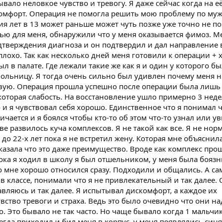
вало неловкое чувство и тревогу. Я даже сейчас когда на е
мфорт. Операция не помогла решить мою проблему по мужс
ия лет в 13 может раньше может чуть позже уже точно не п
тью для меня, обнаружили что у меня оказывается фимоз. М
дтверждения диагноза и он подтвердил и дал направление 
плохо. Так как несколько дней меня готовили к операции +
 в палате. Где лежали такие же как я и один у которого бы
больницу. Я тогда очень сильно был удивлен почему меня 
живую. Операция прошла успешно после операции была лишь
которая слабость. На восстановление ушло примерно 3 неде
и я чувствовал себя хорошо. Единственное что я понимал ч
чается и я боялся чтобы кто-то об этом что-то узнал или у
ве развилось куча комплексов. Я не такой как все. Я не но
о до 22-х лет пока я не встретил жену. Которая мне объяснил
казала что это даже преимущество. Вроде как комплекс прош
пока я ходил в школу я был отшельником, у меня была боязн
о мне хорошо относился сразу. Подходили и общались. А са
 в классе, понимали что я не привлекательный и так далее.
авляюсь и так далее. Я испытывал дискомфорт, а каждое их
ство тревоги и страха. Ведь это было очевидно что они н
. Это бывало не так часто. Но чаще бывало когда 1 мальчик,
егда приходил и бил меня в корпус, у меня появлялись син