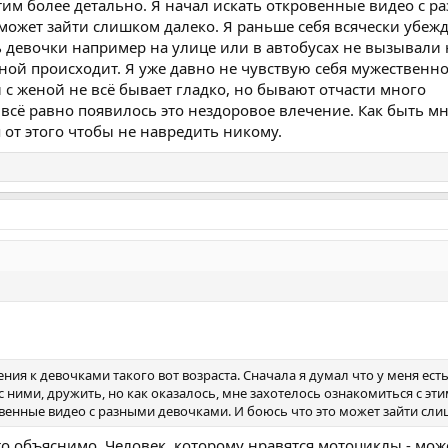
этим более детально. Я начал искать откровенные видео с 
может зайти слишком далеко. Я раньше себя всячески убежд
дь девочки например на улице или в автобусах не вызывали
мной происходит. Я уже давно не чувствую себя мужественн
 с женой не всё бывает гладко, но бывают отчасти много
сё равно появилось это нездоровое влечение. Как быть мн
 от этого чтобы не навредить никому.
ения к девочками такого вот возраста. Сначала я думал что у меня ест
 ними, дружить, но как оказалось, мне захотелось ознакомиться с эт
овенные видео с разными девочками. И боюсь что это может зайти сл
то объяснимо. Человек, которому нравятся мотоциклы - мож