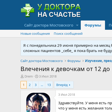
Сайт доктора Мостовского
Форумы
П
Новые сообщения
Поиск сообщений
Я с понедельника 29 июня примерно на месяц бу
сложных пациентов _себе_ я пока брать не буд
Сайт доктора Мостовского
Форумы
Влечения к девочкам от 12 до 
А
Д
Drem
3 Июл 2018
в
а
1
2
3
...
13
Вперёд
т
т
о
а
р
н
3 Июл 2018
т
а
Здравствуйте. У меня есть п
е
ч
м
а
что у меня есть желания тол