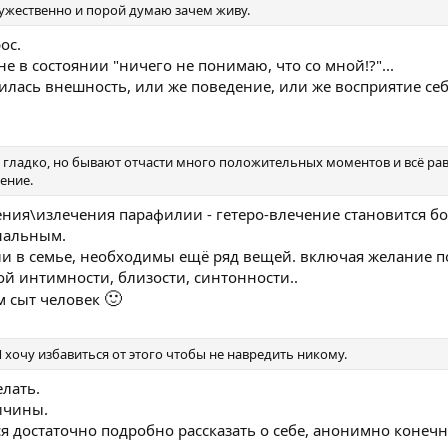
мужественно и порой думаю зачем живу.
ос.
не в состоянии "ничего не понимаю, что со мной!?"...
илась внешность, или же поведение, или же восприятие себ
ет гладко, но бывают отчасти много положительных моментов и всё ра
ение.
чения\излечения парафилии - гетеро-влечение становится б
нальным.
нии в семье, необходимы ещё ряд вещей. включая желание 
ой интимности, близости, синтонности..
🙂
ем сыт человек
Я хочу избавиться от этого чтобы не навредить никому.
елать.
ричины.
тся достаточно подробно рассказать о себе, анонимно конечн