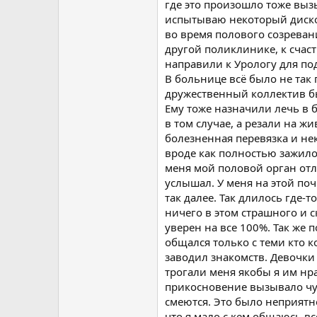
где это произошло тоже вызы
испытываю некоторый диско
во время полового созреван
другой поликлинике, к счас
направили к Урологу для по
В больнице всё было не так 
дружественный коллектив был
Ему тоже назначили лечь в 
в том случае, а резали на 
болезненная перевязка и не
вроде как полностью зажило 
меня мой половой орган отли
услышал. У меня на этой поч
так далее. Так длилось где-т
ничего в этом страшного и с
уверен на все 100%. Так же 
общался только с теми кто к
заводил знакомств. Девочки
трогали меня якобы я им нр
прикосновение вызывало чув
смеются. Это было неприятно
что я мало с кем общаюсь вс