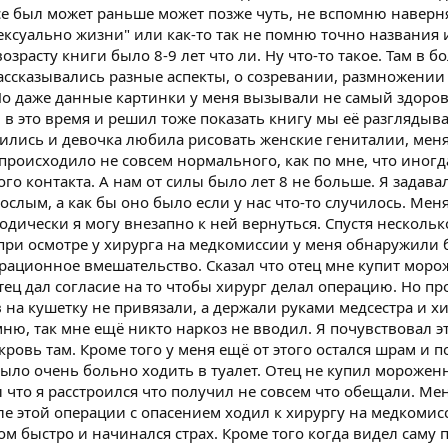
ссе был может раньше может позже чуть, не вспомню наверн
ексуально жизни" или как-то так не помню точно названия и
зрасту книги было 8-9 лет что ли. Ну что-то такое. Там в б
ссказывались разные аспекты, о созревании, размножении и
о даже данные картинки у меня вызывали не самый здоров
 в это время и решил тоже показать книгу мы её разглядыв
лились и девочка любила рисовать женские гениталии, меня
 происходило не совсем нормального, как по мне, что иногд
го контакта. А нам от силы было лет 8 не больше. Я задава
ослым, а как бы оно было если у нас что-то случилось. Мен
одически я могу внезапно к ней вернуться. Спустя нескольк
 при осмотре у хирурга на медкомиссии у меня обнаружили 
ерационное вмешательство. Сказал что отец мне купит моро
ец дал согласие на то чтобы хирург делал операцию. Но пр
на кушетку не привязали, а держали руками медсестра и хи
ню, так мне ещё никто наркоз не вводил. Я почувствовал э
кровь там. Кроме того у меня ещё от этого остался шрам и п
ыло очень больно ходить в туалет. Отец не купил морожен
л что я расстроился что получил не совсем что обещали. Ме
ле этой операции с опасением ходил к хирургу на медкомис
ом быстро и начинался страх. Кроме того когда видел саму