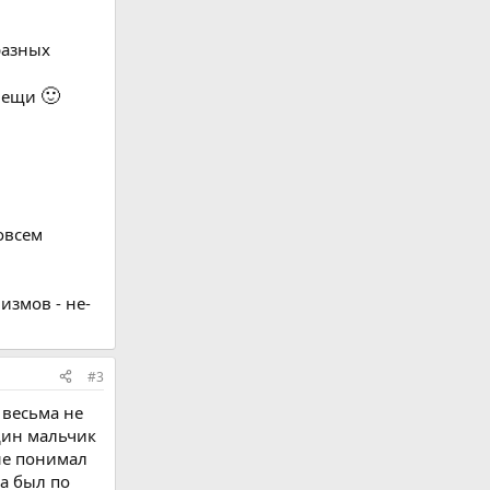
разных
🙂
 вещи
овсем
измов - не-
#3
 весьма не
дин мальчик
 не понимал
да был по