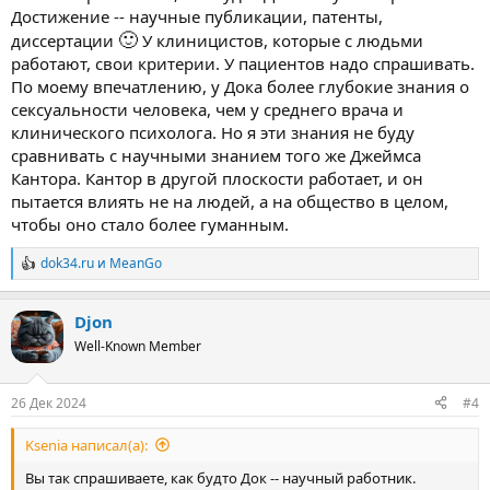
Достижение -- научные публикации, патенты,
🙂
диссертации
У клиницистов, которые с людьми
работают, свои критерии. У пациентов надо спрашивать.
По моему впечатлению, у Дока более глубокие знания о
сексуальности человека, чем у среднего врача и
клинического психолога. Но я эти знания не буду
сравнивать с научными знанием того же Джеймса
Кантора. Кантор в другой плоскости работает, и он
пытается влиять не на людей, а на общество в целом,
чтобы оно стало более гуманным.
dok34.ru
и
MeanGo
Р
е
а
Djon
к
ц
Well-Known Member
и
и
:
26 Дек 2024
#4
Ksenia написал(а):
Вы так спрашиваете, как будто Док -- научный работник.