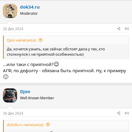
dok34.ru
Moderator
26 Дек 2024
#8
Djon написал(а):
Да, хочется узнать, как сейчас обстоят дела у тех, кто
столкнулся с не приятной особенностью)
😉
...или таки с приятной?
АГФ, по дефолту - обязана быть приятной. Ну, к примеру
🙂
Djon
Well-Known Member
26 Дек 2024
#9
dok34.ru написал(а):