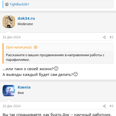
TightBack361
Р
е
а
dok34.ru
к
ц
Moderator
и
и
:
26 Дек 2024
#2
Djon написал(а):
Расскажите о ваших продвижениях в направлении работы с
парафилиями.
🙂
...или таки о своей жизни?
🙂
А выводы каждый будет сам делать?
Ksenia
Фея
26 Дек 2024
#3
Вы так спрашиваете, как будто Док -- научный работник.