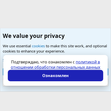
We value your privacy
We use essential
cookies
to make this site work, and optional
cookies to enhance your experience.
Изучение, преодоление и лечение парафилий
See further information and configure your preferences
Подтверждаю, что ознакомлен с
политикой в
отношении обработки персональных данных
Cookies
Russian (RU)
Accept all cookies
Контактная форма
Условия и правила
Ознакомлен
Политика конфиденциальности
Помощь
Главная
R
S
Reject optional cookies
S
Локализация от
XenForo.Info