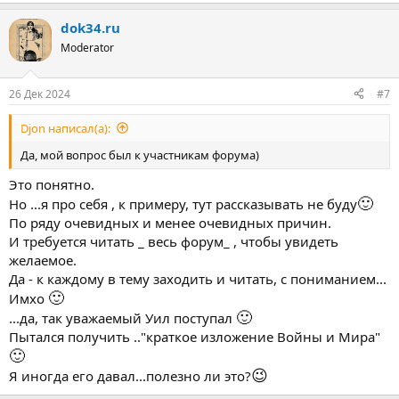
dok34.ru
Moderator
26 Дек 2024
#7
Djon написал(а):
Да, мой вопрос был к участникам форума)
Это понятно.
🙂
Но ...я про себя , к примеру, тут рассказывать не буду
По ряду очевидных и менее очевидных причин.
И требуется читать _ весь форум_ , чтобы увидеть
желаемое.
Да - к каждому в тему заходить и читать, с пониманием...
🙂
Имхо
🙂
...да, так уважаемый Уил поступал
Пытался получить .."краткое изложение Войны и Мира"
🙂
😉
Я иногда его давал...полезно ли это?