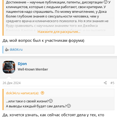
🙂
Достижение -- научные публикации, патенты, диссертации
У
клиницистов, которые с людьми работают, свои критерии. У
пациентов надо спрашивать. По моему впечатлению, у Дока
более глубокие знания о сексуальности человека, чем у
среднего врача и клинического психолога. Но я эти знания не
буду сравнивать с научными знанием того же Джеймса
Кантора. Кантор в другой плоскости работает, и он пытается
Нажмите для раскрытия...
влиять не на людей, а на общество в целом, чтобы оно стало
более гуманным.
Да, мой вопрос был к участникам форума)
dok34.ru
Р
е
а
Djon
к
ц
Well-Known Member
и
и
:
26 Дек 2024
#5
dok34.ru написал(а):
🙂
...или таки о своей жизни?
🙂
А выводы каждый будет сам делать?
Да, хочется узнать, как сейчас обстоят дела у тех, кто