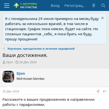
Вход
Регистрация
Я с понедельника 29 июня примерно на месяц буду
работать за нескольких врачей, в том числе в
стационаре. График пока неясен, будет на сайте. Но
сложных пациентов _себе_ я пока брать не буду,
прошу прощения!
Изучение, преодоление и лечение парафилий
Ваши достижения.
А
Д
Djon
26 Дек 2024
в
а
т
т
Djon
о
а
Well-Known Member
р
н
т
а
е
ч
26 Дек 2024
#1
м
а
ы
л
Расскажите о ваших продвижениях в направлении
а
работы с парафилиями.