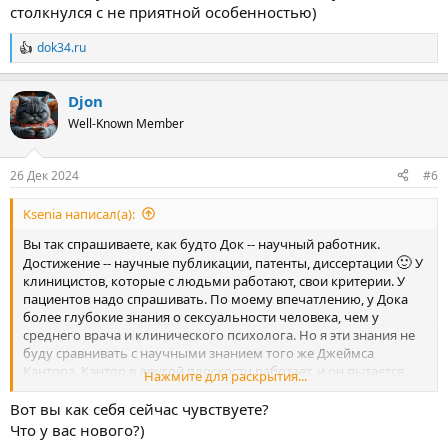
столкнулся с не приятной особенностью)
dok34.ru
Р
е
а
Djon
к
ц
Well-Known Member
и
и
:
26 Дек 2024
#6
Ksenia написал(а):
Вы так спрашиваете, как будто Док -- научный работник.
🙂
Достижение -- научные публикации, патенты, диссертации
У
клиницистов, которые с людьми работают, свои критерии. У
пациентов надо спрашивать. По моему впечатлению, у Дока
более глубокие знания о сексуальности человека, чем у
среднего врача и клинического психолога. Но я эти знания не
буду сравнивать с научными знанием того же Джеймса
Кантора. Кантор в другой плоскости работает, и он пытается
Нажмите для раскрытия...
влиять не на людей, а на общество в целом, чтобы оно стало
более гуманным.
Вот вы как себя сейчас чувствуете?
Что у вас нового?)