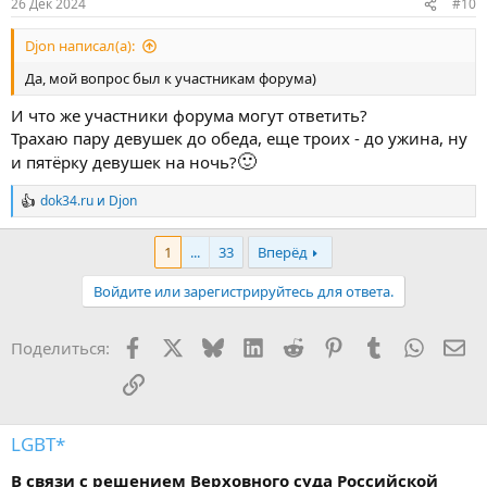
26 Дек 2024
#10
Djon написал(а):
Да, мой вопрос был к участникам форума)
И что же участники форума могут ответить?
Трахаю пару девушек до обеда, еще троих - до ужина, ну
🙂
и пятёрку девушек на ночь?
dok34.ru
и
Djon
Р
е
а
1
...
33
Вперёд
к
ц
Войдите или зарегистрируйтесь для ответа.
и
и
:
Facebook
X
Bluesky
LinkedIn
Reddit
Pinterest
Tumblr
WhatsA
Эл
Поделиться:
Ссылка
LGBT*
В связи с решением Верховного суда Российской