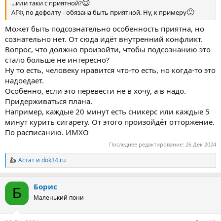
😉
...или таки с приятной?
🙂
АГФ, по дефолту - обязана быть приятной. Ну, к примеру
Может быть подсознательно особенность приятна, но
сознательно нет. От сюда идёт внутренний конфликт.
Вопрос, что должно произойти, чтобы подсознанию это
стало больше не интересно?
Ну то есть, человеку нравится что-то есть, но когда-то это
надоедает.
Особенно, если это перевести не в хочу, а в надо.
Придерживаться плана.
Например, каждые 20 минут есть сникерс или каждые 5
минут курить сигарету. От этого произойдёт отторжение.
По расписанию. ИМХО
Последнее редактирование:
26 Дек 2024
Астат
и
dok34.ru
Р
е
а
Борис
к
Б
ц
Маленький пони
и
и
: