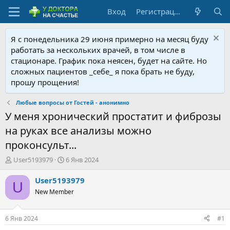
Вход
Регистрация
Я с понедельника 29 июня примерно на месяц буду
работать за нескольких врачей, в том числе в
стационаре. График пока неясен, будет на сайте. Но
сложных пациентов _себе_ я пока брать не буду,
прошу прощения!
Любые вопросы от Гостей - анонимно
У меня хронический простатит и фиброзы
на руках все анализы можно
проконсульт...
А
Д
User5193979
6 Янв 2024
в
а
т
т
User5193979
U
о
а
New Member
р
н
т
а
е
ч
6 Янв 2024
#1
м
а