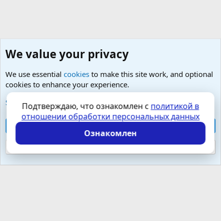
We value your privacy
We use essential
cookies
to make this site work, and optional
cookies to enhance your experience.
Любые вопросы от Гостей - анонимно
See further information and configure your preferences
Подтверждаю, что ознакомлен с
политикой в
отношении обработки персональных данных
Cookies
Russian (RU)
Accept all cookies
Контактная форма
Условия и правила
Ознакомлен
Политика конфиденциальности
Помощь
Главная
R
S
Reject optional cookies
S
Локализация от
XenForo.Info