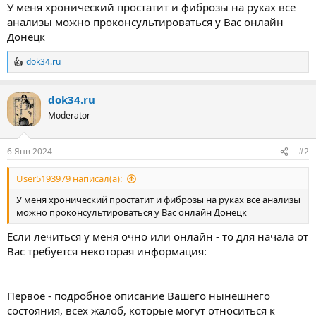
ы
л
У меня хронический простатит и фиброзы на руках все
а
анализы можно проконсультироваться у Вас онлайн
Донецк
dok34.ru
Р
е
а
dok34.ru
к
ц
Moderator
и
и
:
6 Янв 2024
#2
User5193979 написал(а):
У меня хронический простатит и фиброзы на руках все анализы
можно проконсультироваться у Вас онлайн Донецк
Если лечиться у меня очно или онлайн - то для начала от
Вас требуется некоторая информация:
Первое - подробное описание Вашего нынешнего
состояния, всех жалоб, которые могут относиться к