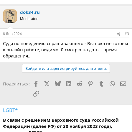
dok34.ru
Moderator
8 Янв 2024
#3
Судя по поведению спрашивающего - Вы пока не готовы
к онлайн работе, видимо. Я смотрю на даты - время
обращения..
Войдите или зарегистрируйтесь для ответа.
Facebook
X
Bluesky
LinkedIn
Reddit
Pinterest
Tumblr
WhatsA
Эл
Поделиться:
Ссылка
LGBT*
В связи с решением Верховного суда Российской
Федерации (далее РФ) от 30 ноября 2023 года),