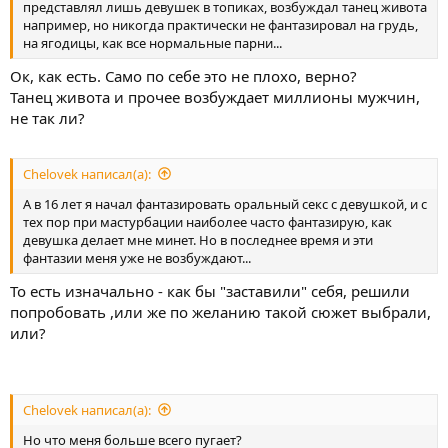
представлял лишь девушек в топиках, возбуждал танец живота
например, но никогда практически не фантазировал на грудь,
на ягодицы, как все нормальные парни...
Ок, как есть. Само по себе это не плохо, верно?
Танец живота и прочее возбуждает миллионы мужчин,
не так ли?
Chelovek написал(а):
А в 16 лет я начал фантазировать оральный секс с девушкой, и с
тех пор при мастурбации наиболее часто фантазирую, как
девушка делает мне минет. Но в последнее время и эти
фантазии меня уже не возбуждают...
То есть изначально - как бы "заставили" себя, решили
попробовать ,или же по желанию такой сюжет выбрали,
или?
Chelovek написал(а):
Но что меня больше всего пугает?