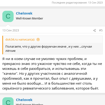
Последнее редактирование:
13 Сен 2023
Chelovek
C
Well-Known Member
13 Сен 2023
#5
dok34.ru написал(а):
Полагаете, что у других форумчан иначе , и у них ...случаи
лёгкие
Я ни в коем случае не умоляю чужих проблем, и
прекрасно знаю это ужасное чувство не себе, когда ты не
можешь в себе разобраться, и испытываешь эти
"качели". Но у других участников с аналогичной
проблемой, как я прочитал, был опыт с девушками, а у
меня не было вообще... И в большинстве нет столь
серьёзного ревматического заболевания, которое бьёт.
Chelovek
C
Well-Known Member