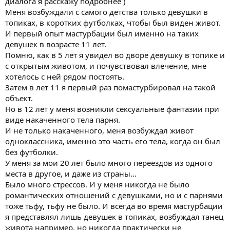
диалога я расскажу подробнее )
Меня возбуждали с самого детства только девушки в
топиках, в коротких футболках, чтобы был виден живот.
И первый опыт мастурбации был именно на таких
девушек в возрасте 11 лет.
Помню, как в 5 лет я увидел во дворе девушку в топике и
с открытым животом, и почувствовал влечение, мне
хотелось с ней рядом постоять.
Затем в лет 11 я первый раз помастурбировал на такой
объект.
Но в 12 лет у меня возникли сексуальные фантазии при
виде накаченного тела парня.
И не только накаченного, меня возбуждал живот
одноклассника, именно это часть его тела, когда он был
без футболки.
У меня за мои 20 лет было много переездов из одного
места в другое, и даже из страны...
Было много стрессов. И у меня никогда не было
романтических отношений с девушками, но и с парнями
тоже тьфу, тьфу не было. И всегда во время мастурбации
я представлял лишь девушек в топиках, возбуждал танец
живота например, но никогда практически не