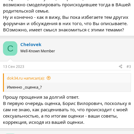
возможно смоделировать происходившее тогда в ВАшей
родительской семье.
Ну и конечно - как я вижу, Вы пока избегаете тем других
форумчан и обсуждения в них того, что Вы описываете.
ВОзможно, имеет смысл знакомиться с этими темами?
Chelovek
C
Well-Known Member
13 Сен 2023
#3
dok34.ru написал(а):
Именно _оценка_?
Прошу прощения за долгий ответ.
В первую очередь оценка, Борис Вилорович, поскольку я
сам не знаю, как расценивать то, что происходит с моей
сексуальностью, а по итогам оценки - ваши советы,
коррекция, исходя из вашей оценки.