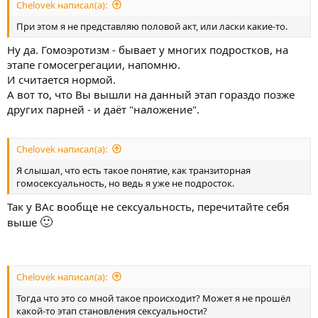
Chelovek написал(а):
При этом я не представляю половой акт, или ласки какие-то.
Ну да. Гомоэротизм - бывает у многих подростков, на
этапе гомосегрегации, напомню.
И считается нормой.
А вот то, что Вы вышли на данный этап гораздо позже
других парней - и даёт "наложение".
Chelovek написал(а):
Я слышал, что есть такое понятие, как транзиторная
гомосексуальность, но ведь я уже не подросток.
Так у ВАс вообще не сексуальность, перечитайте себя
🙂
выше
Chelovek написал(а):
Тогда что это со мной такое происходит? Может я не прошёл
какой-то этап становления сексуальности?