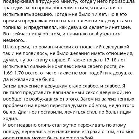
поддерживал в трудную минуту, когда у него произошла
трагедия, и во время общения с ним, я опять начал
испытывать эрекцию. Тогда мне было 17 лет. Но в это
время я продолжал испытывать влечение к девушкам в
топиках, и представлял, как девушка делает минет мне.
Вот сейчас пишу об этом, и начинаю возбуждаться
немного...
Шло время, но романтических отношений с девушкой
так и не появилось, не было желания иметь отношения,
думал, ну вот стану старше. Я также тогда в 17-18 лет
испытывал сильный комплекс из-за своего роста, он
1.69-1.70 всего, от чего также не мог подойти к девушке.
Да и желания не было.
Затем влечение к девушкам стало слабее, и слабее. Я
пытался представить вагинальный секс с девушкой, но
вообще не возбуждался от этого. Затем из-за жизненных
проблем я на время перестал думать об этом, не до этого
было. Диагноз поставили, лечиться стал, по больницам
ходил.
И вот недавно опять стал жутко переживать по этому
поводу, вернулись эти навязчивые страхи о том, что моя
ориентация может быть вдруг голубой.