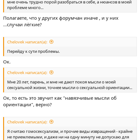
мне очень трудно порой разобраться в себе, а нюансов в моей
проблеме много...
Полагаете, что у других форумчан иначе , и у них
...случаи лёгкие?
Chelovek написал(а):
Перейду к сути проблемы.
Ок.
Chelovek написал(а):
Мне 20 лет, парень, и мне не дают покоя мысли о моей
сексуальной жизни, точнее мысли о сексуальной ориентации...
Ок, то есть это звучит как "навязчивые мысли об
ориентации", верно?
Chelovek написал(а):
Я считаю гомосексуализм, и прочие виды извращений - крайне
не приемлемыми, и даже ни на одну минуту не допускаю для