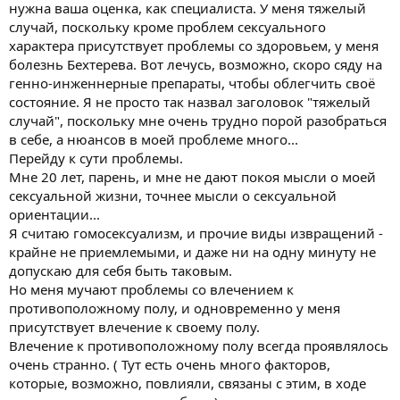
нужна ваша оценка, как специалиста. У меня тяжелый
случай, поскольку кроме проблем сексуального
характера присутствует проблемы со здоровьем, у меня
болезнь Бехтерева. Вот лечусь, возможно, скоро сяду на
генно-инженнерные препараты, чтобы облегчить своё
состояние. Я не просто так назвал заголовок "тяжелый
случай", поскольку мне очень трудно порой разобраться
в себе, а нюансов в моей проблеме много...
Перейду к сути проблемы.
Мне 20 лет, парень, и мне не дают покоя мысли о моей
сексуальной жизни, точнее мысли о сексуальной
ориентации...
Я считаю гомосексуализм, и прочие виды извращений -
крайне не приемлемыми, и даже ни на одну минуту не
допускаю для себя быть таковым.
Но меня мучают проблемы со влечением к
противоположному полу, и одновременно у меня
присутствует влечение к своему полу.
Влечение к противоположному полу всегда проявлялось
очень странно. ( Тут есть очень много факторов,
которые, возможно, повлияли, связаны с этим, в ходе