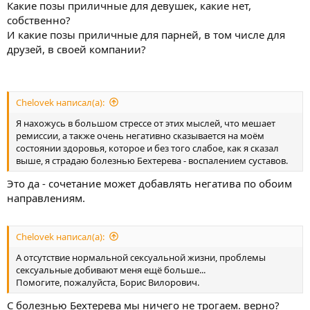
Какие позы приличные для девушек, какие нет,
собственно?
И какие позы приличные для парней, в том числе для
друзей, в своей компании?
Chelovek написал(а):
Я нахожусь в большом стрессе от этих мыслей, что мешает
ремиссии, а также очень негативно сказывается на моём
состоянии здоровья, которое и без того слабое, как я сказал
выше, я страдаю болезнью Бехтерева - воспалением суставов.
Это да - сочетание может добавлять негатива по обоим
направлениям.
Chelovek написал(а):
А отсутствие нормальной сексуальной жизни, проблемы
сексуальные добивают меня ещё больше...
Помогите, пожалуйста, Борис Вилорович.
С болезнью Бехтерева мы ничего не трогаем. верно?