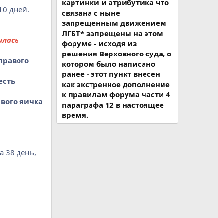
картинки и атрибутика что
10 дней.
связана с ныне
запрещенным движением
ЛГБТ* запрещены на этом
илась
форуме - исходя из
решения Верховного суда, о
 правого
котором было написано
ранее - этот пункт внесен
есть
как экстренное дополнение
к правилам форума части 4
авого яичка
параграфа 12 в настоящее
время.
на 38 день,