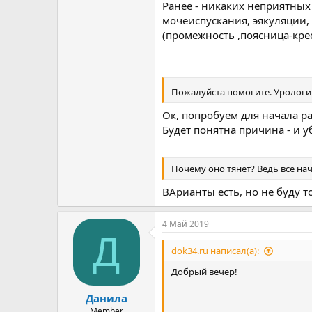
Ранее - никаких неприятных
мочеиспускания, эякуляции,
(промежность ,поясница-крест
Пожалуйста помогите. Урологи
Ок, попробуем для начала ра
Будет понятна причина - и у
Почему оно тянет? Ведь всё нач
ВАрианты есть, но не буду 
4 Май 2019
Д
dok34.ru написал(а):
Добрый вечер!
Данила
Member