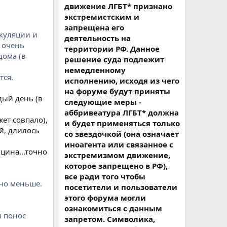
движение ЛГБТ* признано
экстремистским и
запрещена его
якуляции и
деятельность на
 очень
территории РФ. Данное
дома (в
решение суда подлежит
немедленному
тся.
исполнению, исходя из чего
на форуме будут приняты
дый день (в
следующие меры -
аббривеатура ЛГБТ* должна
жет совпало),
и будет применяться только
й, длилось
со звездочкой (она означает
иноагента или связанное с
цина...точно
экстремизмом движение,
которое запрещено в РФ),
все ради того чтобы
ьно меньше.
посетители и пользователи
этого форума могли
ознакомиться с данным
и понос
запретом. Символика,