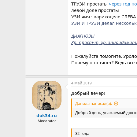
ТРУЗИ простаты
через год по
левой доле простаты
УЗИ яич.: варикоцеле СЛЕВА 
УЗИ и ТРУЗИ делал нескольк
ДИАГНОЗЫ
Хр. прост-т, хр. эпидидимит
Пожалуйста помогите. Урол
Почему оно тянет? Ведь всё 
4 Май 2019
Добрый вечер!
Данила написал(а):
Добрый день, уважаемый докто
dok34.ru
Moderator
32 года