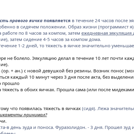
ть правого яичка
появляется
в течение 24 часов после э
обенно в сидячем положении. Образ жизни (программист я)
 работе по 8 часов за компом, затем
ежедневная эякуляция
е), затем сидение 4-5 часов за компом дома.
течение 1-2 дней, то тяжесть в яичке значительно уменьшае
ре не болело. Эякуляцию делал в течение 10 лет почти каж
ие).
 (ор. + ан.) с новой девушкой без резины. Возник понос (мо
ться каждый 10 минут через 3 дня после акта, без выделени
мо прошло
 тяжесть в обоих яичках. Прошла сама (или после мидеками
тому что появилась тяжесть в яичках
(сидя). Лежа значител
дикаменты принимал?
чи.
та-в день зуда и поноса. Фуразолидон. - 3 дня. Прошел зуд 
роблемы.