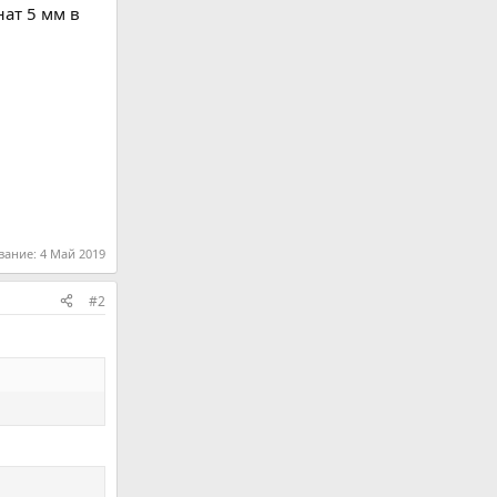
нат 5 мм в
вание:
4 Май 2019
#2