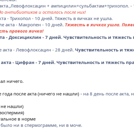
акта.,Левофлоксацин + ампицилин+сульбактам+трихопол. - 
до антибиотиков и осталась после них!
та - Трихопол - 10 дней. Тяжесть в яичках не ушла.
ле акта - Макропен - 10 дней.
Тяжесть в яичках ушла.
Появ
ть правого яичка!
та - Доксициклин - 7 дней. Чувствительность и тяжесть
е акта - Левофлоксацин - 28 дней.
Чувствительность и тяж
 акта - Цифран - 7 дней. Чувствительность и тяжесть пр
ал ничего.
е года после акта (ничего не нашли) -
на 8 день после акта, 
 не нашли)
зоспермия)
тальное в норме
было ни в спермограмме, ни в моче.