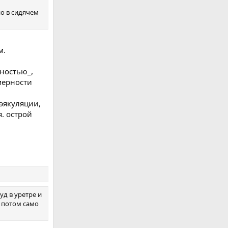
но в сидячем
м.
лностью_,
мерности
 эякуляции,
. острой
уд в уретре и
, потом само