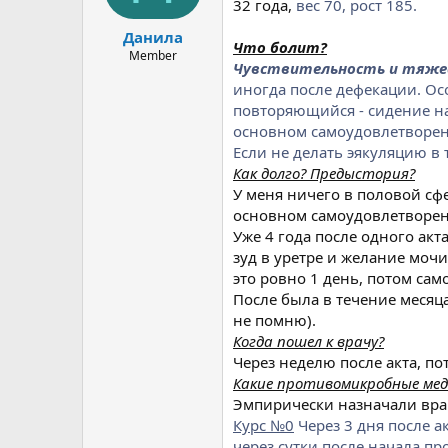
ы
л
32 года,
вес 70, рост 185.
а
Данила
Что болит?
Member
Чувствительность и тяжес
иногда после дефекации. Ос
повторяющийся - сидение на
основном самоудовлетворени
Если не делать эякуляцию в 
Как долго? Предыстория?
У меня ничего в половой сфе
основном самоудовлетворен
Уже 4 года после одного акта
зуд в уретре и желание мочи
это ровно 1 день, потом са
После была в течение месяца
не помню).
Когда пошел к врачу?
Через неделю после акта, по
Какие противомикробные ме
Эмпирически назначали вра
Курс №0
Через 3 дня после ак
через сутки после начала п