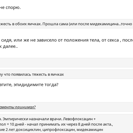
не спорю.
яжесть в обоих яичках. Прошла сама (или после мидекамицина...точно
е сидя, или же не зависело от положения тела, от секса , по
к далее..
у что появилась тяжесть в яичках
атите, эпидидимите тогда?
каменты принимал?
н. Эмпирически назначали врачи. Левофлоксацин +
 = 10 дней - начал принимать их через 8 дней после акта.,
ние 2 лет доксициклин, ципрофлоксацин, мидекамицин