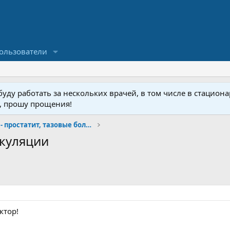
ользователи
ду работать за нескольких врачей, в том числе в стационар
у, прошу прощения!
Малая урология- простатит, тазовые боли, фиброз
якуляции
ктор!