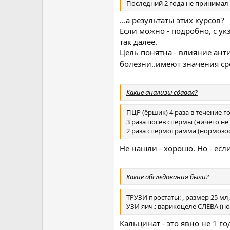
Последний 2 года не принимал 
...а результаты этих курсов?
Если можно - подробно, с ук
так далее.
Цель понятна - влияние ан
болезни..имеют значения ср
Какие анализы сдавал?
ПЦР (ёршик) 4 раза в течение г
3 раза посев спермы (ничего не
2 раза спермограмма (нормозо
Не нашли - хорошо. Но - есл
Какие обследования были?
ТРУЗИ простаты: , размер 25 мл
УЗИ яич.: варикоцеле СЛЕВА (но
Кальцинат - это явно не 1 го