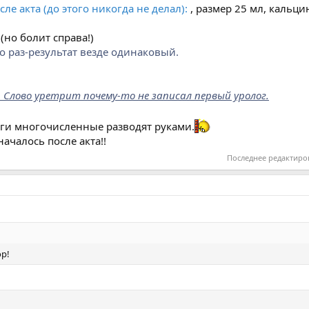
сле акта (до этого никогда не делал):
, размер 25 мл, кальци
(но болит справа!)
о раз-результат везде одинаковый.
. Слово уретрит почему-то не записал первый уролог.
оги многочисленные разводят руками.
началось после акта!!
Последнее редактиро
р!