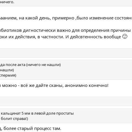
ничего.
заанием, на какой день, примерно ,было изменение состоян
тибиотиков дигностически важно для определения причины
🙂
оки их действия, в частности. И дейсвтенность вообще
ода после акта (ничего не нашли)
 нашли)
спермия)
и можно - всё же дайте сканы, анонимно конечно!
, кальцинат 5 мм в левой доле простаты
 болит справа!)
д, более старый процесс там.