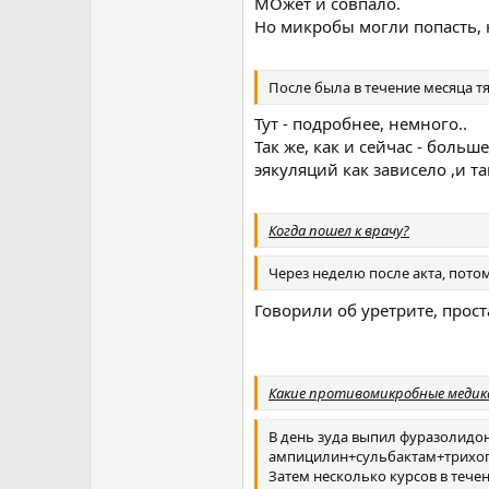
МОжет и совпало.
Но микробы могли попасть, 
После была в течение месяца т
Тут - подробнее, немного..
Так же, как и сейчас - больш
эякуляций как зависело ,и та
Когда пошел к врачу?
Через неделю после акта, потом
Говорили об уретрите, прост
Какие противомикробные меди
В день зуда выпил фуразолидо
ампицилин+сульбактам+трихопол
Затем несколько курсов в тече