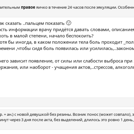
ствительным
правое
яичко в течение 24 часов после эякуляции. Особен
🙂
ак сказать ..пальцем показать
асть информации врачу придётся давать словами, описание
, хоть в малой степени, начало беспокоить?
хотя бы иногда, в каком положении тела боль проходит _по
ремени ,чтобы сидя боль появилась или усилилась,..законо
 чего зависит появление, от силы или слабости выброса при
жания, или наоборот - учащения актов,..стрессов, алкоголя
р. + ан.) с новой девушкой без резины. Возник понос (может совпало), з
ут через 3 дня после акта, без выделений, длилось это ровно 1 день