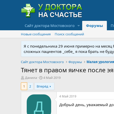
Сайт доктора Мостовского
Форумы
П
Новые сообщения
Поиск сообщений
Я с понедельника 29 июня примерно на месяц бу
сложных пациентов _себе_ я пока брать не буд
Сайт доктора Мостовского
Форумы
Тянет в правом яичке после э
А
Д
Данила
4 Май 2019
в
а
1
2
Вперёд
т
т
о
а
р
н
4 Май 2019
т
а
Д
Добрый день, уважаемый до
е
ч
м
а