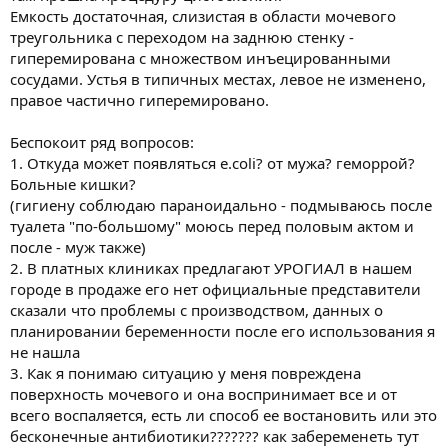
Емкость достаточная, слизистая в области мочевого
треугольника с переходом на заднюю стенку -
гиперемирована с множеством инъецированными
сосудами. Устья в типичных местах, левое не изменено,
правое частично гиперемировано.
Беспокоит ряд вопросов:
1. Откуда может появляться e.coli? от мужа? геморрой?
Больные кишки?
(гигиену соблюдаю параноидально - подмываюсь после
туалета "по-большому" моюсь перед половым актом и
после - муж также)
2. В платных клиниках предлагают УРОГИАЛ в нашем
городе в продаже его нет официальные представители
сказали что проблемы с производством, данных о
планировании беременности после его использования я
не нашла
3. Как я понимаю ситуацию у меня повреждена
поверхность мочевого и она воспринимает все и от
всего воспаляется, есть ли способ ее востановить или это
бесконечные антибиотики??????? как забеременеть тут