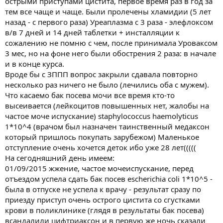
острыми приступами цистита, первое время раз в год за
тем все чаще и чаще. Были пролечены хламидии (5 лет
назад - с первого раза) Уреаплазма с 3 раза - элефлоксом
в/в 7 дней и 14 дней таблетки + инсталляции к
сожалению не помню с чем, после принимала Уроваксом
3 мес, но на фоне него были обострения 2 раза: в начале
и в конце курса.
Вроде бы с ЗППП вопрос закрыли сдавала повторно
несколько раз ничего не было (лечились оба с мужем).
Что касаемо бак посева мочи все время кто-то
высеивается (лейкоцитов повышенных нет, жалобы на
частое моче испускание) staphylococcus haemolyticus
1*10^4 (врачом был назначен таинственный медаксон
который пришлось покупать зарубежом) Маленькое
отступление очень хочется деток ибо уже 28 лет(((((
На сегодняшний день имеем:
01/09/2015 жжение, частое мочеиспускание, перед
отъездом успела сдать бак посев escherichia coli 1*10^5 -
была в отпуске не успела к врачу - результат сразу по
приезду приступ очень острого цистита со сгустками
крови в поликлинике (глядя в результаты бак посева)
всандалили цифтриаксон и в первую же ночь сказали