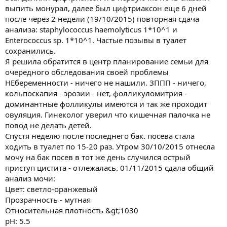
выпить монурал, далее был цифтриаксон еще 6 дней
после через 2 недели (19/10/2015) повторная сдача
анализа: staphylococcus haemolyticus 1*10^1 и
Enterococcus sp. 1*10^1. Частые позывы в туалет
сохранились.
Я решила обратится в центр планирование семьи для
очередного обследования своей проблемы
НЕбеременности - ничего не нашили. ЗППП - ничего,
кольпоскапия - эрозии - нет, фолликуломитрия -
доминантные фолликулы имеются и так же проходит
овуляция. Гинеколог уверил что кишечная палочка не
повод не делать детей.
Спустя неделю после последнего бак. посева стала
ходить в туалет по 15-20 раз. Утром 30/10/2015 отнесла
мочу на бак посев в тот же день случился острый
приступ цистита - отлежалась. 01/11/2015 сдала общий
анализ мочи:
Цвет: светло-оранжевый
Прозрачность - мутная
Относительная плотность &gt;1030
pH: 5.5