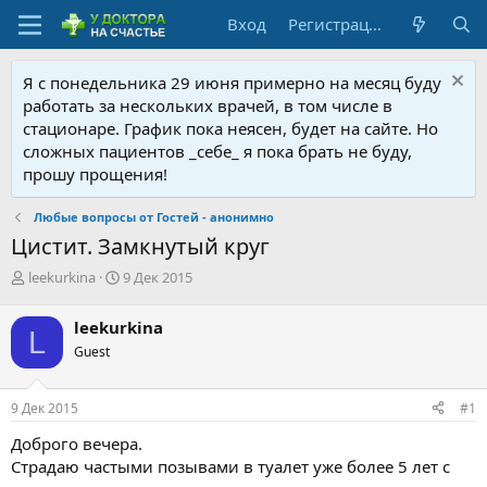
Вход
Регистрация
Я с понедельника 29 июня примерно на месяц буду
работать за нескольких врачей, в том числе в
стационаре. График пока неясен, будет на сайте. Но
сложных пациентов _себе_ я пока брать не буду,
прошу прощения!
Любые вопросы от Гостей - анонимно
Цистит. Замкнутый круг
А
Д
leekurkina
9 Дек 2015
в
а
т
т
leekurkina
L
о
а
Guest
р
н
т
а
е
ч
9 Дек 2015
#1
м
а
ы
л
Доброго вечера.
а
Страдаю частыми позывами в туалет уже более 5 лет с