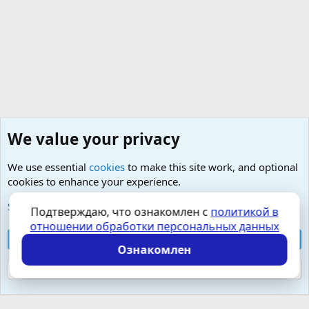
We value your privacy
We use essential
cookies
to make this site work, and optional
cookies to enhance your experience.
Любые вопросы от Гостей - анонимно
See further information and configure your preferences
Подтверждаю, что ознакомлен с
политикой в
отношении обработки персональных данных
Cookies
Russian (RU)
Accept all cookies
Контактная форма
Условия и правила
Ознакомлен
Политика конфиденциальности
Помощь
Главная
R
S
Reject optional cookies
S
Локализация от
XenForo.Info