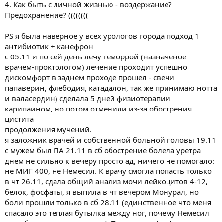
4. Как быть с личной жизнью - воздержание?
Предохранение? ((((((((
PS я была наверное у всех урологов города подход 1
антибиотик + канефрон
с 05.11 и по сей день лечу геморрой (назначеное
врачем-проктологом) лечение проходит успешно
дискомфорт в заднем проходе прошел - свечи
папаверин, флебодия, катадалон, так же принимаю нотта
и валасердин) сделала 5 дней физиотерапии
карипаином, но потом отменили из-за обострения
цистита
продолжения мучений.
я заложник врачей и собственной больной головы 19.11
с мужем был ПА 21.11 в сб обострение болела уретра
днем не сильно к вечеру просто ад, ничего не помогало:
не МИГ 400, не Немесил. К врачу смогла попасть только
в чт 26.11, cдала общий анализ мочи лейкоцитов 4-12,
белок, фосфаты, я выпила в чт вечером Монурал, но
боли прошли только в сб 28.11 (единственное что меня
спасало это теплая бутылка между ног, почему Немесил