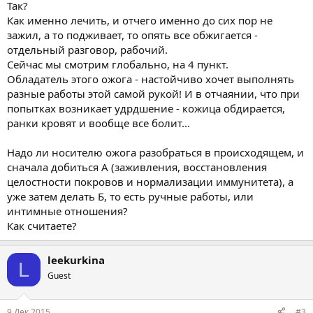
Так?
Как именно лечить, и отчего именно до сих пор не
зажил, а то подживает, то опять все обжигается -
отдельный разговор, рабочий.
Сейчас мы смотрим глобально, на 4 пункт.
Обладатель этого ожога - настойчиво хочет выполнять
разные работы этой самой рукой! И в отчаянии, что при
попытках возникает удрдшение - кожица обдирается,
ранки кровят и вообще все болит...
Надо ли носителю ожога разобраться в происходящем, и
сначала добиться А (заживления, восстановления
целостности покровов и нормализации иммунитета), а
уже затем делать Б, то есть ручные работы, или
интимные отношения?
Как считаете?
leekurkina
L
Guest
9 Дек 2015
#3