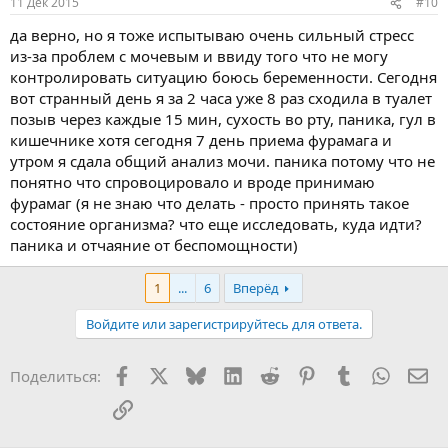
11 Дек 2015
#10
да верно, но я тоже испытываю очень сильный стресс
из-за проблем с мочевым и ввиду того что не могу
контролировать ситуацию боюсь беременности. Сегодня
вот странный день я за 2 часа уже 8 раз сходила в туалет
позыв через каждые 15 мин, сухость во рту, паника, гул в
кишечнике хотя сегодня 7 день приема фурамага и
утром я сдала общий анализ мочи. паника потому что не
понятно что спровоцировало и вроде принимаю
фурамаг (я не знаю что делать - просто принять такое
состояние организма? что еще исследовать, куда идти?
паника и отчаяние от беспомощности)
1
...
6
Вперёд
Войдите или зарегистрируйтесь для ответа.
Facebook
X
Bluesky
LinkedIn
Reddit
Pinterest
Tumblr
WhatsA
Эл
Поделиться:
Ссылка