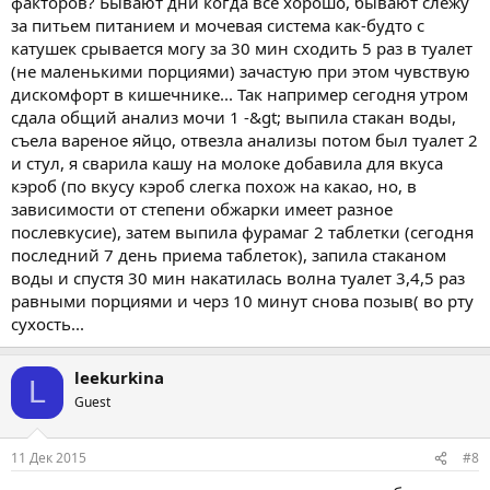
факторов? Бывают дни когда все хорошо, бывают слежу
за питьем питанием и мочевая система как-будто с
катушек срывается могу за 30 мин сходить 5 раз в туалет
(не маленькими порциями) зачастую при этом чувствую
дискомфорт в кишечнике... Так например сегодня утром
сдала общий анализ мочи 1 -&gt; выпила стакан воды,
съела вареное яйцо, отвезла анализы потом был туалет 2
и стул, я сварила кашу на молоке добавила для вкуса
кэроб (по вкусу кэроб слегка похож на какао, но, в
зависимости от степени обжарки имеет разное
послевкусие), затем выпила фурамаг 2 таблетки (сегодня
последний 7 день приема таблеток), запила стаканом
воды и спустя 30 мин накатилась волна туалет 3,4,5 раз
равными порциями и черз 10 минут снова позыв( во рту
сухость...
leekurkina
L
Guest
11 Дек 2015
#8