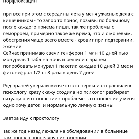
норфлоксацин
при все при этом с середины лета у меня ужасные дела с
кишечником - то запор то понос, позывы по большому
после каждого приема пиши, так же проблемы с
геморроем, примерно такое же время, что и с мочевым,
обострения чаще всего вместе - кровит при подтерании,
жжение
Сейчас принимаю свечи генферон 1 млн 10 дней пью
монурель 1 табл на ночь и решили с врачем
попробовать монурал 1 пакетик каждые 10 дней 3 мес и
фитонефрол 1/2 ст 3 раза в день 7 дней
Ряд врачей уверяли меня что это нервы и отправляли к
психологу, сразу скажу сходила но психолог разбирает
ситуацию и отношение к проблеме - а отношение у меня
одно хочу деток! и нормальную личную жизнь!
Завтра иду к проктологу
Так же год назад лежала на обследовании в больнице
там прошла процедуру цистоскопии: