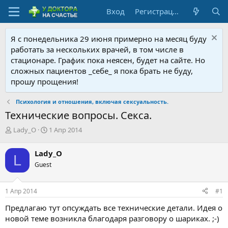
Вход
Регистрация
Я с понедельника 29 июня примерно на месяц буду
работать за нескольких врачей, в том числе в
стационаре. График пока неясен, будет на сайте. Но
сложных пациентов _себе_ я пока брать не буду,
прошу прощения!
Психология и отношения, включая сексуальность.
Технические вопросы. Секса.
А
Д
Lady_O
1 Апр 2014
в
а
т
т
Lady_O
L
о
а
Guest
р
н
т
а
е
ч
1 Апр 2014
#1
м
а
ы
л
Предлагаю тут опсуждать все технические детали. Идея о
а
новой теме возникла благодаря разговору о шариках. ;-)