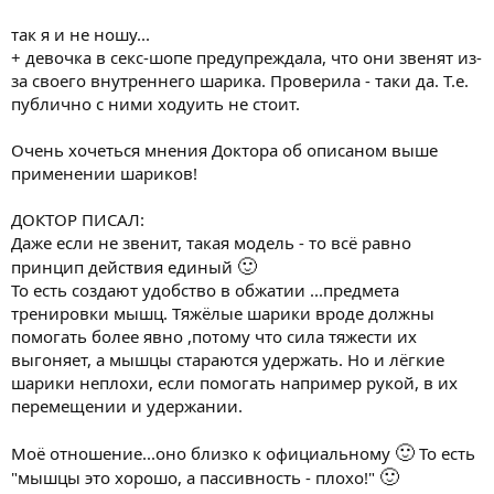
так я и не ношу...
+ девочка в секс-шопе предупреждала, что они звенят из-
за своего внутреннего шарика. Проверила - таки да. Т.е.
публично с ними ходуить не стоит.
Очень хочеться мнения Доктора об описаном выше
применении шариков!
ДОКТОР ПИСАЛ:
Даже если не звенит, такая модель - то всё равно
🙂
принцип действия единый
То есть создают удобство в обжатии ...предмета
тренировки мышц. Тяжёлые шарики вроде должны
помогать более явно ,потому что сила тяжести их
выгоняет, а мышцы стараются удержать. Но и лёгкие
шарики неплохи, если помогать например рукой, в их
перемещении и удержании.
🙂
Моё отношение...оно близко к официальному
То есть
🙂
"мышцы это хорошо, а пассивность - плохо!"