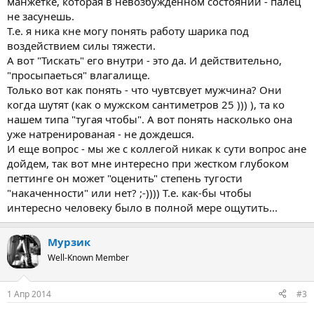
манжетке, которая в невозбужденном состоянии - палец
не засунешь.
Т.е. я ника кне могу понять работу шарика под
воздействием силы тяжести.
А вот "Тискать" его внутри - это да. И действительно,
"просыпаеться" влагалище.
Только вот как понять - что чувтсвует мужчина? Они
когда шутят (как о мужском сантиметров 25 ))) ), та ко
нашем типа "тугая чтобы". А вот понять насколько она
уже натренированая - не дождешся.
И еще вопрос - мы же с коллегой никак к сути вопрос ане
дойдем, так вот мне интересно при жестком глубоком
петтинге он может "оценить" степень тугости
"накаченности" или нет? ;-)))) Т.е. как-бы чтобы
интересно человеку было в полной мере ощутить...
Мурзик
Well-Known Member
1 Апр 2014
#3