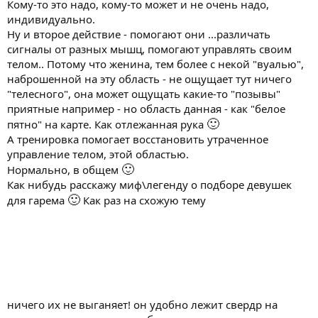
Кому-то это надо, кому-то может и не очень надо,
индивидуально.
Ну и второе действие - помогают они ...различать
сигналы от разных мышц, помогают управлять своим
телом.. Потому что женина, тем более с некой "вуалью",
наброшенной на эту область - не ощущает тут ничего
"телесного", она может ощущать какие-то "позывы"
приятные например - но область данная - как "белое
🙂
пятно" на карте. Как отлежанная рука
А тренировка помогает восстановить утраченное
управление телом, этой областью.
🙂
Нормально, в общем
Как нибудь расскажу миф\легенду о подборе девушек
🙂
для гарема
Как раз на схожую тему
ничего их не выганяет! он удобно лежит свердр на