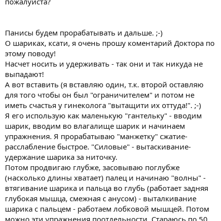
пожалуйста?
Панисы будем прорабатывать и дальше. ;-)
О шариках, ксати, я очень прошу коментарий Доктора по
этому поводу!
Насчет носить и удерживать - так они и так никуда не
выпадают!
А вот вставить (я вставляю один, т.к. второй оставляю
для того чтобы он был "ограничителем" и потом не
иметь счастья у гинеколога "вытащити их оттуда!". ;-)
Я его использую как маленькую "гантельку" - вводим
шарик, вводим во влагалище шарик и начинаем
упражнения. Я прорабатываю "манжетку" сжатие-
расслабление быстрое. "Силовые" - вытаскивание-
удержание шарика за ниточку.
Потом продвигаю глубже, засовываю поглубже
(насколько длины хватает) палец и начинаю "волны" -
втягивание шарика и пальца во глубь (работает задняя
глубокая мышца, смежная с анусом) - выталкивание
шарика с пальцем - работаем лобковой мышцей. Потом
можно эти упражнения поотдельности. Стараюсь по 50