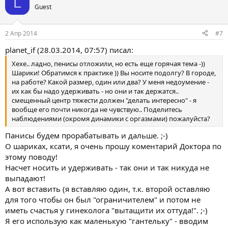
L
Guest
2 Апр 2014
#7
planet_if (28.03.2014, 07:57) писал:
Хехе.. ладно, пенисы отложили, но есть еще горячая тема -))
Шарики! Обратимся к практике )) Вы носите подолгу? В городе,
на работе? Какой размер, один или два? У меня недоумение -
их как бы надо удерживать - но они и так держатся..
смещенный центр тяжести должен "делать интересно" - я
вообще его почти никогда не чувствую.. Поделитесь
наблюдениями (окромя динамики с оргазмами) пожалуйста?
Панисы будем прорабатывать и дальше. ;-)
О шариках, ксати, я очень прошу коментарий Доктора по
этому поводу!
Насчет носить и удерживать - так они и так никуда не
выпадают!
А вот вставить (я вставляю один, т.к. второй оставляю
для того чтобы он был "ограничителем" и потом не
иметь счастья у гинеколога "вытащити их оттуда!". ;-)
Я его использую как маленькую "гантельку" - вводим