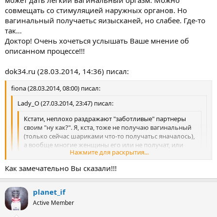
может дать легкий вагинальный оргазм. Можно
совмещать со стимуляцией наружных органов. Но
вагинальный получаетьс яизысканей, но слабее. Где-то
так...
Доктор! Очень хочеться услышать Ваше мнение об
описанном процессе!!!
dok34.ru (28.03.2014, 14:36) писал:
fiona (28.03.2014, 08:00) писал:
Lady_O (27.03.2014, 23:47) писал:
Кстати, неплохо раздражают "заботливые" партнеры
своим "ну как?". Я, кста, тоже не получаю вагинальный
(только сейчас шариками что-то получатьс яначалось),
а вообще многие женщины его или не получат, или
Нажмите для раскрытия...
получают очень редко и это нормлаьно (я права,
Доктор?), но вот поверхностных ласок очень даже... Но
Нажмите для раскрытия...
Как замечательно Вы сказали!!!
даже при любых ласках, вопрос "ты уже?" способен
убить все позитивные чувства и эмоции...
Нажмите для раскрытия...
🙂
Стонем-постонем, поддержим репку
planet_if
как в том фильме:
Вопрос "ты скоро" или "ты уже"? приравниваются к ...как бы это
Active Member
- Но зачем же вы притворяетесь?
понятней для мужчины...вот он едет за рулём, а у него
- Да чтобы вы закончили поскорее и чтобы пойти