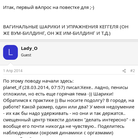
Итак, первый вАпрос на повестке для ;-)
ВАГИНАЛЬНЫЕ ШАРИКИ И УПРАЖНЕНИЯ КЕГГЕЛЯ (ОН
ЖЕ ВУМ-БИЛДИНГ, ОН ЖЕ ИМ-БИЛДИНГ И Т.Д.)
Lady_O
L
Guest
1 Апр 2014
#2
По этому поводу начали здесь:
planet_if (28.03.2014, 07:57) писал:Хехе.. ладно, пенисы
отложили, но есть еще горячая тема -)) Шарики!
Обратимся к практике )) Вы носите подолгу? В городе, на
работе? Какой размер, один или два? У меня недоумение
- их как бы надо удерживать - но они и так держатся..
смещенный центр тяжести должен "делать интересно" - я
вообще его почти никогда не чувствую.. Поделитесь
наблюдениями (окромя динамики с оргазмами)