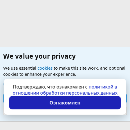
We value your privacy
We use essential
cookies
to make this site work, and optional
cookies to enhance your experience.
Психология и отношения, включая сексуальность.
See further information and configure your preferences
Подтверждаю, что ознакомлен с
политикой в
отношении обработки персональных данных
Cookies
Russian (RU)
Accept all cookies
Контактная форма
Условия и правила
Ознакомлен
Политика конфиденциальности
Помощь
Главная
R
S
Reject optional cookies
S
Локализация от
XenForo.Info