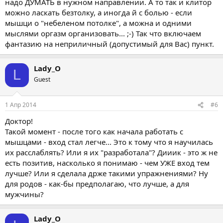
надо ДУМАТЬ в нужном направлении. А то так и клитор
можно ласкать безтолку, а иногда й с болью - если
мышци о "небеленом потолке", а можна и одними
мыслями оргазм организовать... ;-) Так что включаем
фантазию на неприличный (допустимый для Вас) пункт.
Lady_O
L
Guest
1 Апр 2014
#6
Доктор!
Такой момент - после того как начала работать с
мышцами - вход стал легче... Это к тому что я научилась
их расслаблять? Или я их "разработала"? Дииик - это ж не
есть позитив, насколько я понимаю - чем УЖЕ вход тем
лучше? Или я сделала држе такими упражнениями? Ну
для родов - как-бы предполагаю, что лучше, а для
мужчины?
Lady_O