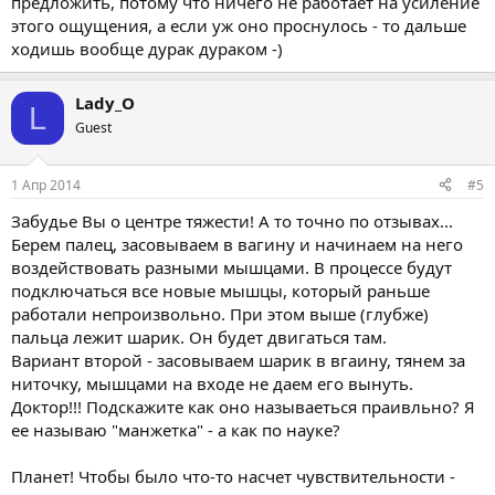
предложить, потому что ничего не работает на усиление
этого ощущения, а если уж оно проснулось - то дальше
ходишь вообще дурак дураком -)
Lady_O
L
Guest
1 Апр 2014
#5
Забудье Вы о центре тяжести! А то точно по отзывах...
Берем палец, засовываем в вагину и начинаем на него
воздействовать разными мышцами. В процессе будут
подключаться все новые мышцы, который раньше
работали непроизвольно. При этом выше (глубже)
пальца лежит шарик. Он будет двигаться там.
Вариант второй - засовываем шарик в вгаину, тянем за
ниточку, мышцами на входе не даем его вынуть.
Доктор!!! Подскажите как оно называеться праивльно? Я
ее называю "манжетка" - а как по науке?
Планет! Чтобы было что-то насчет чувствительности -