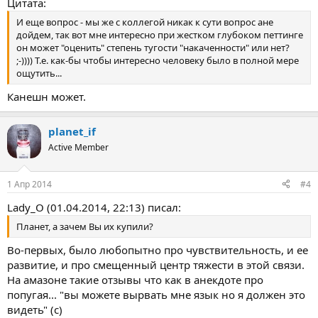
Цитата:
И еще вопрос - мы же с коллегой никак к сути вопрос ане
дойдем, так вот мне интересно при жестком глубоком петтинге
он может "оценить" степень тугости "накаченности" или нет?
;-)))) Т.е. как-бы чтобы интересно человеку было в полной мере
ощутить...
Канешн может.
planet_if
Active Member
1 Апр 2014
#4
Lady_O (01.04.2014, 22:13) писал:
Планет, а зачем Вы их купили?
Во-первых, было любопытно про чувствительность, и ее
развитие, и про смещенный центр тяжести в этой связи.
На амазоне такие отзывы что как в анекдоте про
попугая... "вы можете вырвать мне язык но я должен это
видеть" (с)