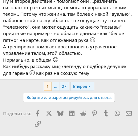
Ну и второе действие - помогают они ...различать
сигналы от разных мышц, помогают управлять своим
телом.. Потому что женина, тем более с некой "вуалью",
наброшенной на эту область - не ощущает тут ничего
"телесного", она может ощущать какие-то "позывы"
приятные например - но область данная - как "белое
🙂
пятно" на карте. Как отлежанная рука
А тренировка помогает восстановить утраченное
управление телом, этой областью.
🙂
Нормально, в общем
Как нибудь расскажу миф\легенду о подборе девушек
🙂
для гарема
Как раз на схожую тему
1
...
27
Вперёд
Войдите или зарегистрируйтесь для ответа.
Facebook
X
Bluesky
LinkedIn
Reddit
Pinterest
Tumblr
WhatsA
Эл
Поделиться:
Ссылка