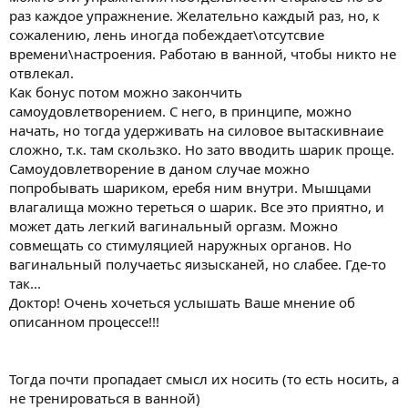
раз каждое упражнение. Желательно каждый раз, но, к
сожалению, лень иногда побеждает\отсутсвие
времени\настроения. Работаю в ванной, чтобы никто не
отвлекал.
Как бонус потом можно закончить
самоудовлетворением. С него, в принципе, можно
начать, но тогда удерживать на силовое вытаскивнаие
сложно, т.к. там скользко. Но зато вводить шарик проще.
Самоудовлетворение в даном случае можно
попробывать шариком, еребя ним внутри. Мышцами
влагалища можно тереться о шарик. Все это приятно, и
может дать легкий вагинальный оргазм. Можно
совмещать со стимуляцией наружных органов. Но
вагинальный получаетьс яизысканей, но слабее. Где-то
так...
Доктор! Очень хочеться услышать Ваше мнение об
описанном процессе!!!
Тогда почти пропадает смысл их носить (то есть носить, а
не тренироваться в ванной)