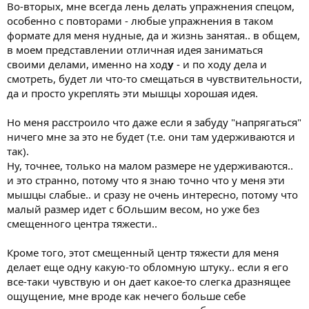
Во-вторых, мне всегда лень делать упражнения спецом,
особенно с повторами - любые упражнения в таком
формате для меня нудные, да и жизнь занятая.. в общем,
в моем представлении отличная идея заниматься
своими делами, именно на ход
у
- и по ходу дела и
смотреть, будет ли что-то смещаться в чувствительности,
да и просто укреплять эти мышцы хорошая идея.
Но меня расстроило что даже если я забуду "напрягаться"
ничего мне за это не будет (т.е. они там удерживаются и
так).
Ну, точнее, только на малом размере не удерживаются..
и это странно, потому что я знаю точно что у меня эти
мышцы слабые.. и сразу не очень интересно, потому что
малый размер идет с бОльшим весом, но уже без
смещенного центра тяжести..
Кроме того, этот смещенный центр тяжести для меня
делает еще одну какую-то обломную штуку.. если я его
все-таки чувствую и он дает какое-то слегка дразнящее
ощущение, мне вроде как нечего больше себе