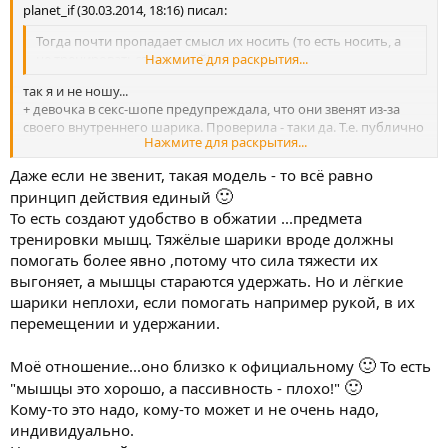
planet_if (30.03.2014, 18:16) писал:
🙂
Лучше повышать искренность
С обеих сторон. И убирать
тревожности всякие ,у всех участников
Тогда почти пропадает смысл их носить (то есть носить, а
не тренироваться в ванной)
Нажмите для раскрытия...
так я и не ношу...
+ девочка в секс-шопе предупреждала, что они звенят из-за
своего внутреннего шарика. Проверила - таки да. Т.е. публично
Нажмите для раскрытия...
с ними ходуить не стоит.
Даже если не звенит, такая модель - то всё равно
Очень хочеться мнения Доктора об описаном выше
🙂
принцип действия единый
применении шариков!
То есть создают удобство в обжатии ...предмета
тренировки мышц. Тяжёлые шарики вроде должны
помогать более явно ,потому что сила тяжести их
выгоняет, а мышцы стараются удержать. Но и лёгкие
шарики неплохи, если помогать например рукой, в их
перемещении и удержании.
🙂
Моё отношение...оно близко к официальному
То есть
🙂
"мышцы это хорошо, а пассивность - плохо!"
Кому-то это надо, кому-то может и не очень надо,
индивидуально.