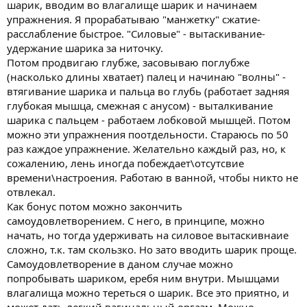
шарик, вводим во влагалище шарик и начинаем
упражнения. Я прорабатываю "манжетку" сжатие-
расслабление быстрое. "Силовые" - вытаскивание-
удержание шарика за ниточку.
Потом продвигаю глубже, засовываю поглубже
(насколько длины хватает) палец и начинаю "волны" -
втягивание шарика и пальца во глубь (работает задняя
глубокая мышца, смежная с анусом) - выталкивание
шарика с пальцем - работаем лобковой мышцей. Потом
можно эти упражнения поотдельности. Стараюсь по 50
раз каждое упражнение. Желательно каждый раз, но, к
сожалению, лень иногда побеждает\отсутсвие
времени\настроения. Работаю в ванной, чтобы никто не
отвлекал.
Как бонус потом можно закончить
самоудовлетворением. С него, в принципе, можно
начать, но тогда удерживать на силовое вытаскивнаие
сложно, т.к. там скользко. Но зато вводить шарик проще.
Самоудовлетворение в даном случае можно
попробывать шариком, еребя ним внутри. Мышцами
влагалища можно тереться о шарик. Все это приятно, и