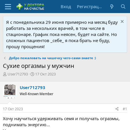
Вход
Регистрация
Я с понедельника 29 июня примерно на месяц буду
работать за нескольких врачей, в том числе в
стационаре. График пока неясен, будет на сайте. Но
сложных пациентов _себе_ я пока брать не буду,
прошу прощения!
Добро пожаловать на чашечку чего-сами-знаете :)
Сухие оргазмы у мужчин
А
Д
User712793
17 Окт 2023
в
а
т
т
User712793
о
а
Well-Known Member
р
н
т
а
е
ч
17 Окт 2023
#1
м
а
ы
л
Хочу научиться удерживать семя и получать огразмы,
а
поднимать энергию...