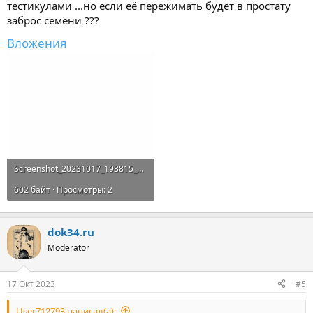
тестикулами ...но если её пережимать будет в простату
заброс семени ???
Вложения
Screenshot_20231017_193815_Google.webp
602 байт · Просмотры: 2
dok34.ru
Moderator
17 Окт 2023
#5
User712793 написал(а):