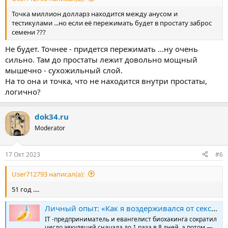
Точка миллион долларз находится между анусом и
тестикулами ...но если её пережимать будет в простату заброс
семени ???
Не будет. Точнее - придется пережимать ...ну очень
сильно. Там до простаты лежит довольно мощный
мышечно - сухожильный слой.
На то она и точка, что не находится внутри простаты,
логично?
dok34.ru
Moderator
17 Окт 2023
#6
User712793 написал(а):
51 год ....
Личный опыт: «Как я воздерживался от секса по примеру древних даосов. И что из этого вышло»
IT -предприниматель и евангелист биохакинга сократил
число эякуляций сначала до 1 раза в 8 дней, а потом —