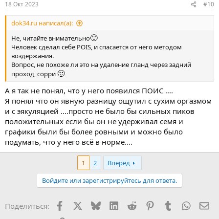
18 Окт 2023
#10
dok34.ru написал(а):
🙂
Не, читайте внимательно
Человек сделал себе POIS, и спасается от него методом
воздержания.
Вопрос, не похоже ли это на удаление гланд через задний
🙂
проход, сорри
А я так не понял, что у него появился ПОИС ....
Я понял что он явную разницу ощутил с сухим оргазмом
и с эякуляцией ....просто не было бы сильных пиков
положительных если бы он не удерживал семя и
графики были бы более ровными и можно было
подумать, что у него всё в норме....
1
2
Вперёд
Войдите или зарегистрируйтесь для ответа.
Facebook
X
Bluesky
LinkedIn
Reddit
Pinterest
Tumblr
WhatsA
Эл
Поделиться: