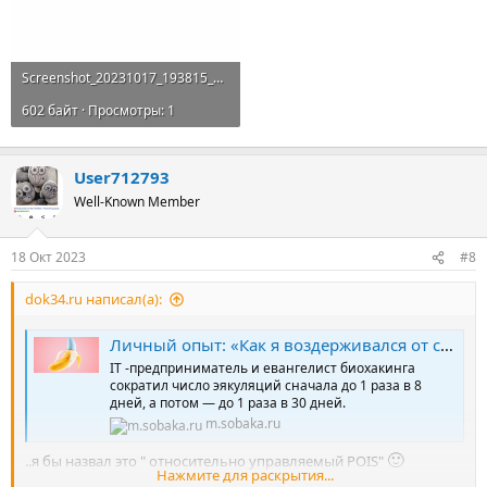
Screenshot_20231017_193815_Google_1_1.webp
602 байт · Просмотры: 1
User712793
Well-Known Member
18 Окт 2023
#8
dok34.ru написал(а):
Личный опыт: «Как я воздерживался от секса по примеру древних даосов. И что из этого вышло»
IT -предприниматель и евангелист биохакинга
сократил число эякуляций сначала до 1 раза в 8
дней, а потом — до 1 раза в 30 дней.
m.sobaka.ru
🙂
..я бы назвал это " относительно управляемый POIS"
Нажмите для раскрытия...
Но подробно описано вроде.