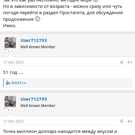
Но в зависимости от возраста - можно сразу или чуть
погодя перейти в раздел Простатита, для обсуждения
🙂
продолжения
Имхо.
User712793
Well-Known Member
17 Окт 2023
#3
51 год ....
dok34.ru
Р
е
а
User712793
к
ц
Well-Known Member
и
и
:
17 Окт 2023
#4
Точка миллион долларз находится между анусом и