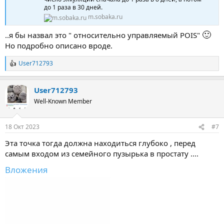
до 1 раза в 30 дней.
m.sobaka.ru
🙂
..я бы назвал это " относительно управляемый POIS"
Но подробно описано вроде.
User712793
Р
е
а
User712793
к
ц
Well-Known Member
и
и
:
18 Окт 2023
#7
Эта точка тогда должна находиться глубоко , перед
самым входом из семейного пузырька в простату ....
Вложения