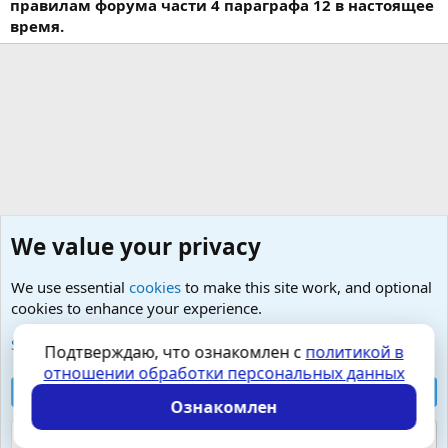
правилам форума части 4 параграфа 12 в настоящее
время.
We value your privacy
We use essential
cookies
to make this site work, and optional
cookies to enhance your experience.
Добро пожаловать на чашечку чего-сами-знаете :)
See further information and configure your preferences
Подтверждаю, что ознакомлен с
политикой в
отношении обработки персональных данных
Cookies
Russian (RU)
Accept all cookies
Контактная форма
Условия и правила
Ознакомлен
Политика конфиденциальности
Помощь
Главная
R
S
Reject optional cookies
S