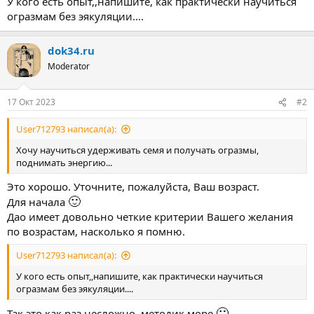
У кого есть опыт,,напишите, как практически научиться
огразмам без эякуляции....
dok34.ru
Moderator
17 Окт 2023
#2
User712793 написал(а):
Хочу научиться удерживать семя и получать огразмы,
поднимать энергию...
Это хорошо. Уточните, пожалуйста, Ваш возраст.
🙂
Для начала
Дао имеет довольно четкие критерии Вашего желания
по возрастам, насколько я помню.
User712793 написал(а):
У кого есть опыт,,напишите, как практически научиться
огразмам без эякуляции....
🙂
Так это как раз несложно, методик море