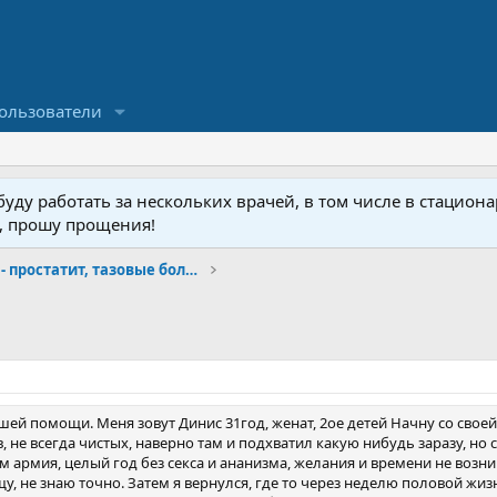
ользователи
ду работать за нескольких врачей, в том числе в стационар
у, прошу прощения!
Малая урология- простатит, тазовые боли, фиброз
шей помощи. Меня зовут Динис 31год, женат, 2ое детей Начну со свое
не всегда чистых, наверно там и подхватил какую нибудь заразу, но 
м армия, целый год без секса и ананизма, желания и времени не возни
у, не знаю точно. Затем я вернулся, где то через неделю половой жиз