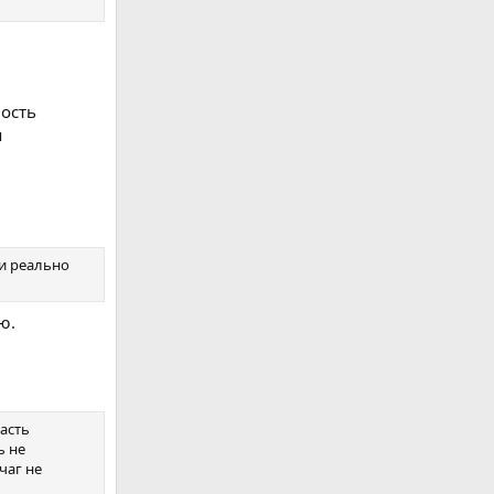
ность
я
ни реально
ю.
асть
ь не
чаг не