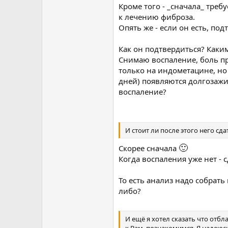
Кроме того - _сначала_ треб
к лечению фиброза.
Опять же - если он есть, под
Как он подтвердиться? Каки
Снимаю воспаление, боль пре
только на индометацине, но
дней) появляются долгозаж
воспаление?
И стоит ли после этого него с
🙂
Скорее сначала
Когда воспаления уже нет - 
То есть анализ надо собрать
либо?
И ещё я хотел сказать что отб