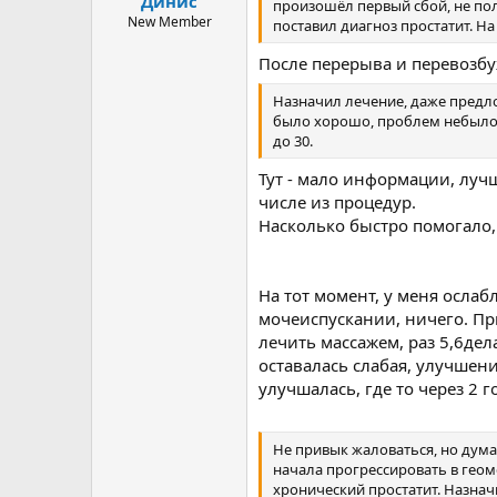
Динис
ы
л
произошёл первый сбой, не пол
а
New Member
поставил диагноз простатит. На
После перерыва и перевозбуж
Назначил лечение, даже предло
было хорошо, проблем небыло, 
до 30.
Тут - мало информации, лучш
числе из процедур.
Насколько быстро помогало, 
На тот момент, у меня осла
мочеиспускании, ничего. Пр
лечить массажем, раз 5,6дела
оставалась слабая, улучшен
улучшалась, где то через 2 г
Не привык жаловаться, но дума
начала прогрессировать в геоме
хронический простатит. Назначи