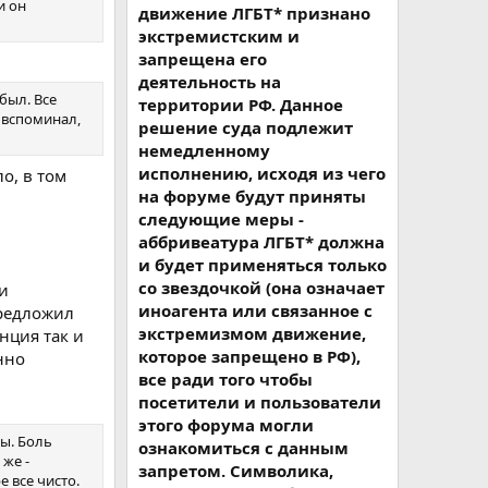
и он
движение ЛГБТ* признано
экстремистским и
запрещена его
деятельность на
был. Все
территории РФ. Данное
 вспоминал,
решение суда подлежит
немедленному
исполнению, исходя из чего
о, в том
на форуме будут приняты
следующие меры -
аббривеатура ЛГБТ* должна
и будет применяться только
со звездочкой (она означает
ри
иноагента или связанное с
предложил
экстремизмом движение,
енция так и
которое запрещено в РФ),
нно
все ради того чтобы
посетители и пользователи
этого форума могли
вы. Боль
ознакомиться с данным
 же -
запретом. Символика,
 все чисто.