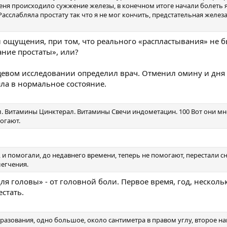
 меня происходило сужжение железы, в конечном итоге начали болеть 
Расслабляла простату так что я не мог кончить, предстательная желез
ли ощущения, при том, что реального «распластывания» не 
ние простаты», или?
цевом исследовании определил врач. Отменил омину и дня 
ла в нормальное состояние.
л. Витамины Цинктерал. Витамины Свечи индометацин. 100 Вот они мн
огают.
 и помогали, до недавнего времени, теперь не помогают, перестали с
легчения.
я головы» - от головной боли. Первое время, год, нескольк
естать.
разования, одно большое, около сантиметра в правом углу, второе н