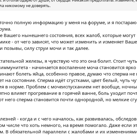
ь. и отблагодарю от души, от сердца! Никакой предоплаты. Извините, 
ла никомому не доверять.
статочно полную информацию у меня на форуме, и я постара
рума.
е Вашего нынешнего состояния, всех жалоб, которые могут 
ике - от чего зависят, что может изменить и изменяет Ваше
и позывы, силу струи мочи и так далее.
тательной железы, я чувствую что это она болит. Стоит чуть
 иммунитета - начинается воспаление моча становится ярко
чинают болеть яйца, особенно правое, думаю что сперма не
ет на состояние. Сперма идёт сгустками, цвет белый, чуть чу
ия в норме. Проблем с мочеиспусканием нет вообще, ночн
иятно влияет прогревание в горячей ванне, боль уходит поч
от него сперма становится почти однородной, но мелкие сг
лезней - когда и с чего началось, как развивалась, обследо
том числе что хоть немного, на время помогало. Даже если э
м. В обязательной параллели с жалобами и их изменениями