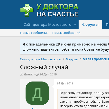
Сайт доктора Мостовского
Форумы
П
Новые сообщения
Поиск сообщений
Я с понедельника 29 июня примерно на месяц бу
сложных пациентов _себе_ я пока брать не буд
Сайт доктора Мостовского
Форумы
Сложный случай
А
Д
Динис
24 Дек 2019
в
а
т
т
24 Дек 2019
о
а
Д
р
н
Здравствуйте доктор, прошу ва
т
а
имел много половых партнеров, 
е
ч
заметил, проблем небыло. Зате
м
а
наверно что то добавляли в пищ