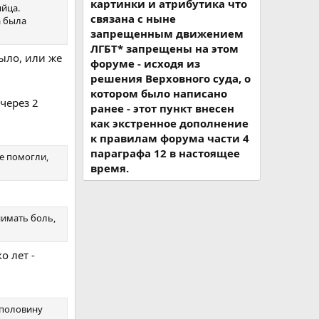
картинки и атрибутика что
яйца.
связана с ныне
а была
запрещенным движением
ЛГБТ* запрещены на этом
было, или же
форуме - исходя из
решения Верховного суда, о
котором было написано
через 2
ранее - этот пункт внесен
как экстренное дополнение
к правилам форума части 4
параграфа 12 в настоящее
е помогли,
время.
нимать боль,
о лет -
аполовину