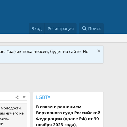
Вход
Регистрация
Поиск
е. График пока неясен, будет на сайте. Но
LGBT*
#1
В связи с решением
й молодости,
Верховного суда Российской
сам ничего не
кало,
Федерации (далее РФ) от 30
ни
ноября 2023 года),