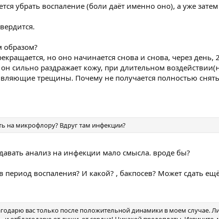
уется убрать воспаление (боли даёт именно оно), а уже зате
твердится.
м образом?
кращается, но оно начинается снова и снова, через день, 2
 он сильно раздражает кожу, при длительном воздействии(
ивляющие трещины. Почему не получается полностью снят
дать на микрофлору? Вдруг там инфекции?
сдавать анализ на инфекции мало смысла. вроде бы?
 в период воспаления? И какой? , бакпосев? Может сдать ещё
лагодарю вас только после положительной динамики в моем случае. Л