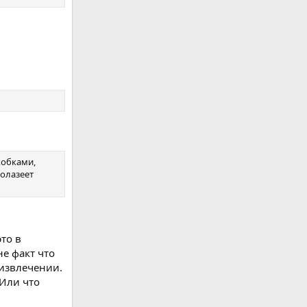
кобками,
ролазеет
это в
е факт что
 извлечении.
 Или что