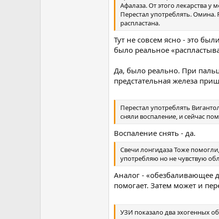
Афалаза. От этого лекарства у
Перестал употреблять. Омина. 
распластана.
Тут не совсем ясно - это бы
было реальное «распластыва
Да, было реально. При паль
предстательная железа приш
Перестал употреблять Виганто
сняли воспаление, и сейчас пом
Воспаление снять - да.
Свечи лонгидаза Тоже помогли,
употребляю но не чувствую об
Аналог - «обезбаливающее дл
помогает. Затем может и пер
УЗИ показало два эхогенных об