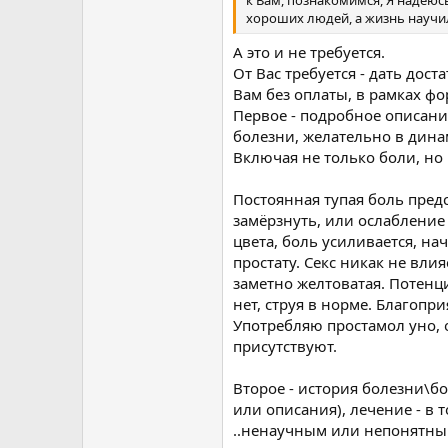
к Вам, познакомимся, Я надеюс
хороших людей, а жизнь научи
А это и не требуется.
От Вас требуется - дать до
Вам без оплаты, в рамках фо
Первое - подробное описани
болезни, желательно в динам
Включая не только боли, но 
Постоянная тупая боль предс
замёрзнуть, или ослабление
цвета, боль усиливается, на
простату. Секс никак не влия
заметно желтоватая. Потенц
нет, струя в норме. Благопр
Употребляю простамол уно, 
присутствуют.
Второе - история болезни\бо
или описания), лечение - в 
..ненаучным или непонятны