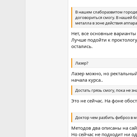
В нашем слаборазвитом городе 
договориться смогу. В нашей б
металла в зоне действия аппара
Нет, все основные варианты
Лучше подойти к проктологу\
остались.
Лазер?
Лазер можно, но ректальный
начала курса..
Достать грязь смогу, пока не з
Это не сейчас. На фоне обост
Доктор чем разбить фиброз в 
Методов два описаны на сайт
Но сейчас не подходит ни о