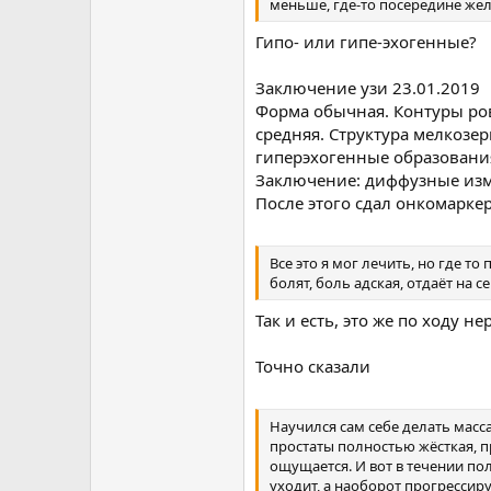
меньше, где-то посередине жел
Гипо- или гипе-эхогенные?
Заключение узи 23.01.2019
Форма обычная. Контуры ров
средняя. Структура мелкозе
гиперэхогенные образовани
Заключение: диффузные изм
После этого сдал онкомарке
Все это я мог лечить, но где т
болят, боль адская, отдаёт на с
Так и есть, это же по ходу н
Точно сказали
Научился сам себе делать масс
простаты полностью жёсткая, п
ощущается. И вот в течении пол
уходит, а наоборот прогрессиру