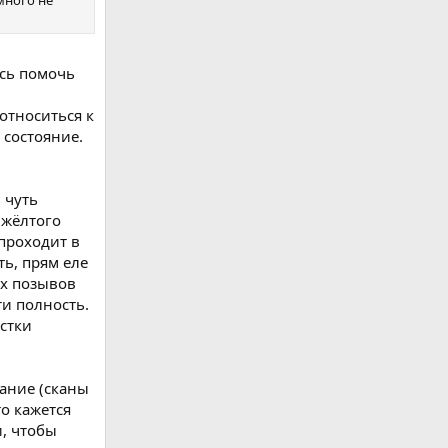
много не
юсь помочь
относиться к
 состояние.
 чуть
 жёлтого
 проходит в
ть, прям еле
ых позывов
ти полность.
устки
вание (сканы
то кажется
, чтобы