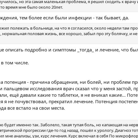
училось, но эта самая маленькая проблема, я решил сходить к врачу 
 то время мне было около 20лет.
дения, тем более если были инфекции - так бывает, да.
жил полежать в больнице, на что я согласился, около недели там про
нормальная половая жизнь, все хорошо, забыл про эту болячку, и не
е описать подробно и симптомы _тогда_ и лечение, что был
в том числе.
бла потенция - причина обращения, ни болей, ни проблем п
и пальцевом исследования врач сказал что у меня застой, 
ли, ещё давали какие то таблетки, я не вникал какие... Пот
ия я не почувствовал, прекратил лечение. Потенция постепе
ода все встало на свои места.
ю будет именно так. Заболело, такая тупая боль, но капающая на нер
трической прогрессии где-то год назад, пошёл к урологу. Диагноз тот
л мне анализы, узи, курс лечения. Курс включал в себя По микрофлоре