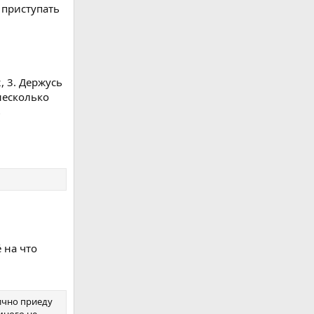
м приступать
, 3. Держусь
несколько
ь
 на что
ично приеду