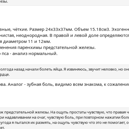
езы.
ные, чёткие. Размер 24х33х37мм. Объем 15.18см3. Эхоген
рнистая, неоднородная. В правой и левой доле определяютс
я диаметром 11 и 12мм.
енения паренхимы предстательной железы.
р пса - анализ нормальный.
о полгода назад начали болеть яйца. Я извиняюсь, звучит неловко, но о
ердце.
ерва. Аналог - зубная боль, видимо всем знакома, к сожалени
аж предстательной железы. На ощупь простаты чувствую, что правая ч
ри надавливании на очаг, чувствую боль, при повторном нажатии бол
угода я пытался их размять, на ощупь чувствую что это не помогает, о
ет.