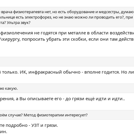
врача физиотерапевта нет, но есть оборудование и медсестры, думаю
ольнице есть электрофорез, но не знаю можно ли проводить его?, при
та? Ультра звук?
 физиолечения не годятся при металле в области воздейств
хирургу, попросить убрать эти скобки, если они там дейст
 только. ИК, инфракрасный обычно - вполне годится. Но л
наю какую.
рения, а Вы описываете его - до грязи ещё идти и идти..
моём случае? Метод физиотерапии интересует?
е подробно - УЗТ и грязи.
дин.