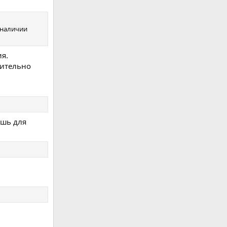
 наличии
ия.
вительно
ишь для