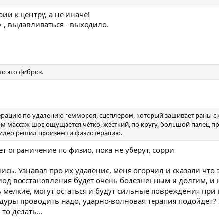
и к центру, а не иначе!
 , выдавливаться - выходило.
о это фиброз.
перацию по удалению геммороя, сцеплером, который зашивает раны с
м массаж шов ощущается чётко, жёсткий, по кругу, большой палец п
идео решил произвести физиотерапию.
ет ограничение по физио, пока не уберут, сорри.
лись. Узнавал про их удаление, меня огорчил и сказали что 
од восстановления будет очень болезненным и долгим, и н
ь мелкие, могут остаться и будут сильные повреждения при
дуры проводить надо, ударно-волновая терапия подойдет?
то делать...