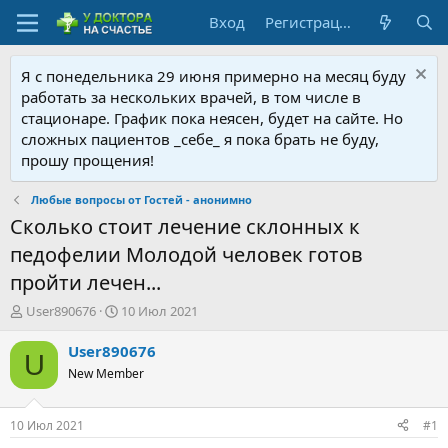
Вход
Регистрация
Я с понедельника 29 июня примерно на месяц буду
работать за нескольких врачей, в том числе в
стационаре. График пока неясен, будет на сайте. Но
сложных пациентов _себе_ я пока брать не буду,
прошу прощения!
Любые вопросы от Гостей - анонимно
Сколько стоит лечение склонных к
педофелии Молодой человек готов
пройти лечен...
А
Д
User890676
10 Июл 2021
в
а
т
т
User890676
U
о
а
New Member
р
н
т
а
е
ч
10 Июл 2021
#1
м
а