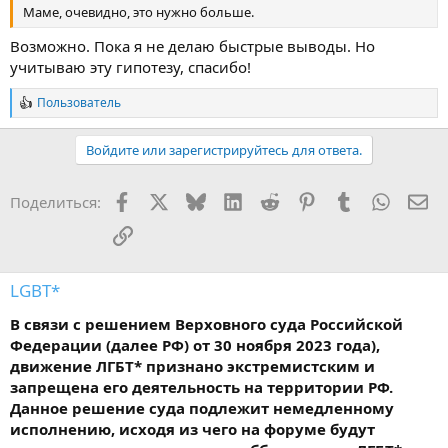
Маме, очевидно, это нужно больше.
Возможно. Пока я не делаю быстрые выводы. Но
учитываю эту гипотезу, спасибо!
Пользователь
Р
е
а
Войдите или зарегистрируйтесь для ответа.
к
ц
и
Facebook
X
Bluesky
LinkedIn
Reddit
Pinterest
Tumblr
WhatsA
Эл
Поделиться:
и
:
Ссылка
LGBT*
В связи с решением Верховного суда Российской
Федерации (далее РФ) от 30 ноября 2023 года),
движение ЛГБТ* признано экстремистским и
запрещена его деятельность на территории РФ.
Данное решение суда подлежит немедленному
исполнению, исходя из чего на форуме будут