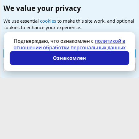
We value your privacy
We use essential
cookies
to make this site work, and optional
cookies to enhance your experience.
Любые вопросы от Гостей - анонимно
See further information and configure your preferences
Подтверждаю, что ознакомлен с
политикой в
отношении обработки персональных данных
Cookies
Russian (RU)
Accept all cookies
Контактная форма
Условия и правила
Ознакомлен
Политика конфиденциальности
Помощь
Главная
R
S
Reject optional cookies
S
Локализация от
XenForo.Info