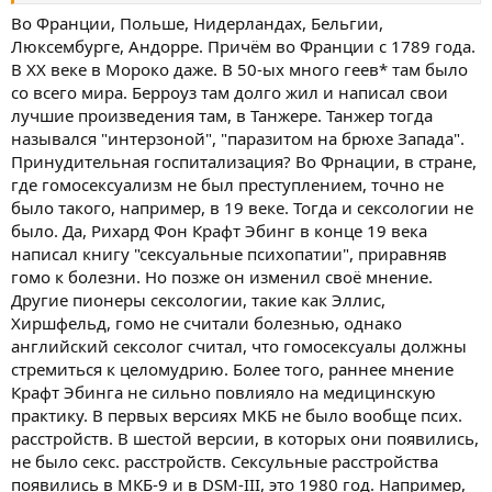
смотрел, а на мальчиков очень даже. И по его примеру и
остальные начали... На мой взгляд, сам Овидий относится к
Во Франции, Польше, Нидерландах, Бельгии,
этому негативно: посмотрите, какие характеристики - "стал
Люксембурге, Андорре. Причём во Франции с 1789 года.
виною", "юнцы недозрелые", "первины цветов обрывают" (тут
В ХХ веке в Мороко даже. В 50-ых много геев* там было
надо смотреть оригинал для большей уверенности, но просто
со всего мира. Берроуз там долго жил и написал свои
показываю, на что нужно обращать внимание в тексте). Жалеет
лучшие произведения там, в Танжере. Танжер тогда
наш Овидий мальчиков ("Науку любви" помните?), явно
назывался "интерзоной", "паразитом на брюхе Запада".
считает, что ранний сексуальный опыт много радости им не
приносит)
Принудительная госпитализация? Во Фрнации, в стране,
В той же главе Овидий рассказывает про Ганимеда - любовника
где гомосексуализм не был преступлением, точно не
Зевса, и Гиацинта, любовника Аполлона. Кстати, есть еще
было такого, например, в 19 веке. Тогда и сексологии не
версия мифа, вот с ходу не скажу, где изложена, что диск в
было. Да, Рихард Фон Крафт Эбинг в конце 19 века
голову Гиацианта швырнул Зефир - бог ветра, приревновав
написал книгу "сексуальные психопатии", приравняв
юношу.
гомо к болезни. Но позже он изменил своё мнение.
А вот еще интересно (сама в первый раз так внимательно
читаю)
Другие пионеры сексологии, такие как Эллис,
Все же срамных Пропетид смел молвить язык, что Венера
Хиршфельд, гомо не считали болезнью, однако
Не божество. И тогда, говорят, из-за гнева богини
английский сексолог считал, что гомосексуалы должны
240 Первыми стали они торговать красотою телесной.
стремиться к целомудрию. Более того, раннее мнение
Откуда, согласно Овидия, проституция пошла) Любопытная
Крафт Эбинга не сильно повлияло на медицинскую
взаимосвязь, скажите - за отрицанием Венеры как божества
практику. В первых версиях МКБ не было вообще псих.
следует торговля своим телом?
Дальше идет рассказ про Пигмалиона, затем, как сам Овидий
расстройств. В шестой версии, в которых они появились,
говорит:
не было секс. расстройств. Сексульные расстройства
300 Страшное буду я петь. Прочь, дочери, прочь удалитесь
появились в МКБ-9 и в DSM-III, это 1980 год. Например,