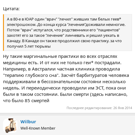
Цитата:
А в 80-е в ЮАР один "врач" "лечил" живших там белых геев*
электрошоком. До конца курса "лечения"доживали немногие.
Потом "врач" испугался, что родственники его "пациентов"
захотят его за такое "лечение" линчевать и решил уехать в
Канаду. В Канаде он также продолжил свою практику. за что
получил 5 лет тюрьмы
Ну такие маргинальные практики во всех отраслях
медицины есть. И от них не только геи* пострадали.
Например, в Австралии частная клиника проводила
"терапию глубокого сна". Засчёт барбитуратов человека
поддерживали в бессознательном состояни несколько
недель. И переиодически проводили им ЭСТ, пока они
были в таком состоянии. Были смерти (здесь написано,
что было 85 смертей
Последнее редактирование:
26 Янв 2014
Wilbur
Well-Known Member