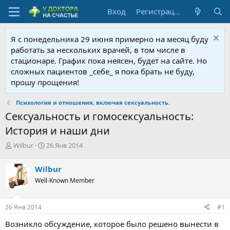
Вход
Регистрация
Я с понедельника 29 июня примерно на месяц буду
работать за нескольких врачей, в том числе в
стационаре. График пока неясен, будет на сайте. Но
сложных пациентов _себе_ я пока брать не буду,
прошу прощения!
Психология и отношения, включая сексуальность.
Сексуальность и гомосексуальность:
История и наши дни
А
Д
Wilbur
26 Янв 2014
в
а
т
т
Wilbur
о
а
Well-Known Member
р
н
т
а
е
ч
26 Янв 2014
#1
м
а
ы
л
Возникло обсуждение, которое было решено вынести в
а