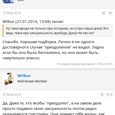
"размышлений наедине с самим собой". Меня часто
отправляли в эту одиночную камеру. Это было ужасно. Бывало,
27 Янв 2014
#9
я проводил там целые дни без воды и еды, потому что я не
принимал Иисуса и отказывался признать болезнь, которой у
Wilbur (27.01.2014, 13:08) писал:
меня не было".
Ну тема вроде не только про историю, но и про наши дни)) Это
В том лагере подростков морили голодом, но вот что тот же
ведь тема про сексуальность вообще, Док)) Не так ли?
самый пользователь рассказывает дальше: "Однажды я застал
одного из подростков, который на полосе препятствий
Спасибо. Хорошая подборка. Лично я ни одного
"отрывался" с работником лагеря".
достоверного случая "преодоления" не видел. Ладно
если бы оно было бесполезно, но оно может быть
Многие подобные лагеря зачастую добивались
смертельно опасно.
противоположного эффекта. Подростки которые содержались
изолированно друг от друга, в конечном итоге оказывались в
Последнее редактирование:
27 Янв 2014
одной постели.
Wilbur
Но вот две ужасные истории, которые доказывают, что
Well-Known Member
подобные лагеря не должны больше существовать.
Первая история
27 Янв 2014
#10
"Кузина моего друга попала в этот лагерь. Несмотря на ее
Да, Даже те, кто якобы "преодолел", а на самом деле
жалобы родителям, просьбы уехать оттуда, заявления, что
просто подавил свою сексуальность-потом редко
"лечение" не работает и только уничтожает ее, развивает
оказываются счастливы. Они ломают себе жизнь, как
чувство ненависти к себе, ее все же заставили пройти полный