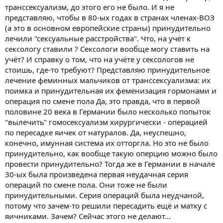
Вы все, отцы!
транссексуализм, до этого его не было. И я не
- это рассказ про Мирру, влюбившуюся и переспавшую с
представляю, чтобы в 80-ых годах в странах членах-ВОЗ
собственным отцом.
(а это в основном европейские страны) принудительно
Кстати, можно делать выводы по контрасту, как к чему Овидий
относился. Если к гомосексуализму он просто скептически
лечили "сексуальные расстройства". Что, на учёт к
относится, то инцест для него дело явно постыдное,
сексологу ставили ? Сексологи вообще могу ставить на
отвратительное.
учёт? И справку о том, что на учёте у сексологов не
Ну вот, уже немножко. Но - обращаю ваше внимание! - на
стоишь, где-то требуют? Представляю принудительное
примерах из греческой мифологии я делала предположение о
лечение феминных мальчиков от транссексуализма: их
мировоззрении римского поэта. Потому что греческие мифы
поимка и принудительная их феменизация гормонами и
пересказывает римлянин.
операция по смене пола Да, это правда, что в первой
половине 20 века в Германии было несколько попыток
"вылечить" гомосексуализм хирургически - операцией
по пересадке яичек от натуралов. Да, неуспешно,
конечно, имунная система их отторгла. Но это не было
принудительно, как вообще такую оперцию можно было
провести принудительно? Тогда же в Германии в начале
30-ых была произведена первая неудачная серия
операций по смене пола. Они тоже не были
принудительными. Серия операций была неудчаной,
потому что зачем-то решили пересадить ещё и матку с
яичниками. Зачем? Сейчас этого не делают...