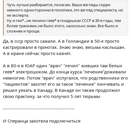
Чуть лучше разбирается, полагаю. Ваши взгляды сорри
немного односторонни в политике, это взгляд специалиста, но
не эксперта.
Ну и геи*...не лечили геев* в псидршках СССР в 30-е годы, тем
более транками..не было этого, насколько знаю. Все было и
сложнее и проще.
Да, в ссср просто сажали. А в Голландии в 50-е просто
кастрировали в приютах. Знаю знаю, весьма наслышан.
А в иране сейчас просто казнят.
А в 80-е в ЮАР один "врач" "лечил" живших там белых
геев* электрошоком. До конца курса "лечения"доживали
немногие. Потом "врач" испугался, что родственники его
"пациентов" захотят его за такое "лечение" линчевать и
решил уехать в Канаду. В Канаде он также продолжил
свою практику. за что получил 5 лет тюрьмы
-------------------------------------------------
И Сперанца захотела подключиться