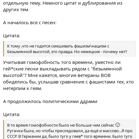
отдельную тему. Немного цитат и дублирования из
других тем
А началось все с песен:
Цитата:
К тому ,что не годится смешивать фашизм\нацизм с
Безымянной высотой, это правда. Но немецкие - почему нет?
Учитывая гомофобность того времени, уместно ли
гей*ские песни выкладывать рядом с "безымянной
высотой"? Мне кажется, многие ветераны ВОВ
обиделись бы, услышав сравнение с фашистами тех, кто
нетерпим к геям.
А продолжилось политическими ддрами
Цитата:
🙂
В то время гомофобности было не больше чем сейчас
Ругачка была, но чтобы преследовали, да ещё и массово...Я про
СССР. В Германии да, было туго у геев* того времени. Было туго