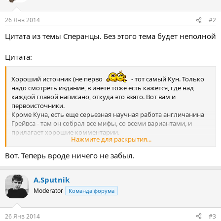
26 Янв 2014
#2
Цитата из темы Сперанцы. Без этого тема будет неполной
Цитата:
Хороший источник (не перво
- тот самый Кун. Только
надо смотреть издание, в инете тоже есть кажется, где над
каждой главой написано, откуда это взято. Вот вам и
первоисточники.
Кроме Куна, есть еще серьезная научная работа англичанина
Грейвса - там он собрал все мифы, со всеми вариантами, и
прилагает хорошие комментарии.
Нажмите для раскрытия...
А тут немного про первоисточники:
Гомер. "Илиада" - мифы троянского цикла, кстати, не все!
Вот. Теперь вроде ничего не забыл.
Такой известный миф, как история о троянском коне, мы
находим не у Гомера, а у Вергилия (римский поэт "золотого
века") в "Энеиде"
A.Sputnik
"Одиссея" - мифы об Одиссее
Moderator
Команда форума
Гесиод - "Теогония" - история о происхождении богов
"Труды и дни"
Дальше. Драматургия действительно источник самых
26 Янв 2014
#3
популярных сюжетов из древнегреческой мифологии. Но