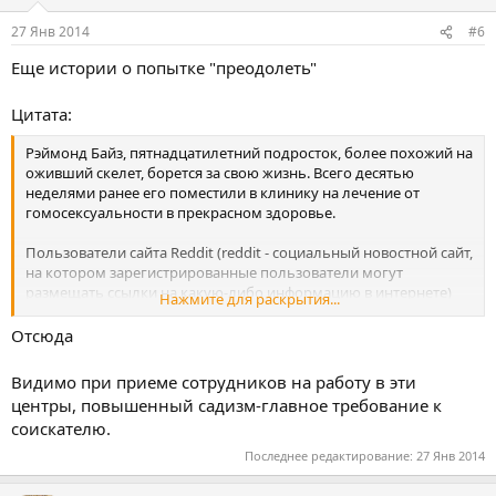
27 Янв 2014
#6
Еще истории о попытке "преодолеть"
Цитата:
Рэймонд Байз, пятнадцатилетний подросток, более похожий на
оживший скелет, борется за свою жизнь. Всего десятью
неделями ранее его поместили в клинику на лечение от
гомосексуальности в прекрасном здоровье.
Пользователи сайта Reddit (reddit - социальный новостной сайт,
на котором зарегистрированные пользователи могут
размещать ссылки на какую-либо информацию в интернете)
Нажмите для раскрытия...
открывают ужасные подробности того, что происходило за
стенами "клиники".
Отсюда
"У меня есть старый друг, которого отправили в одно такое
Видимо при приеме сотрудников на работу в эти
заведение, потому что его отец разочаровался в нем, узнав, что
центры, повышенный садизм-главное требование к
он "ненормальный", - пишет один из пользователей.
соискателю.
"Один из методов "лечения", который мой друг испытал на
Последнее редактирование:
27 Янв 2014
себе, заключался в том, что ему подключали электрические
пластинки к гениталиям и показывали гей*-порно. Если у него