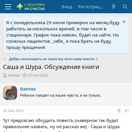
Вход
Регистрация
Я с понедельника 29 июня примерно на месяц буду
работать за нескольких врачей, в том числе в
стационаре. График пока неясен, будет на сайте. Но
сложных пациентов _себе_ я пока брать не буду,
прошу прощения!
Добро пожаловать на чашечку чего-сами-знаете :)
Саша и Шура. Обсуждение книги
А
Д
Dantes
23 Сен 2022
в
а
т
т
Dantes
о
а
Ребенок говорит на языке чувств, и не только.
р
н
т
а
е
ч
23 Сен 2022
#1
м
а
ы
л
Тут предлагаю обсудить повесть (наверное так будет
а
правильнее назвать, ну не рассказ же) - Саша и Шура.