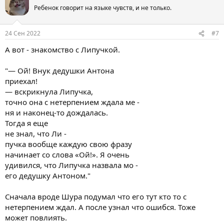
Ребенок говорит на языке чувств, и не только.
24 Сен 2022
#7
А вот - знакомство с Липучкой.
"— Ой! Внук дедушки Антона
приехал!
— вскрикнула Липучка,
точно она с нетерпением ждала ме -
ня и наконец-то дождалась.
Тогда я еще
не знал, что Ли -
пучка вообще каждую свою фразу
начинает со слова «Ой!». Я очень
удивился, что Липучка назвала мо -
его дедушку Антоном."
Сначала вроде Шура подумал что его тут кто то с
нетерпением ждал. А после узнал что ошибся. Тоже
может повлиять.