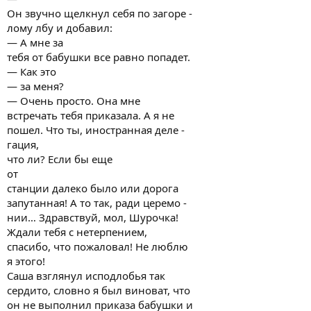
Он звучно щелкнул себя по загоре -
лому лбу и добавил:
— А мне за
тебя от бабушки все равно попадет.
— Как это
— за меня?
— Очень просто. Она мне
встречать тебя приказала. А я не
пошел. Что ты, иностранная деле -
гация,
что ли? Если бы еще
от
станции далеко было или дорога
запутанная! А то так, ради церемо -
нии… Здравствуй, мол, Шурочка!
Ждали тебя с нетерпением,
спасибо, что пожаловал! Не люблю
я этого!
Саша взглянул исподлобья так
сердито, словно я был виноват, что
он не выполнил приказа бабушки и