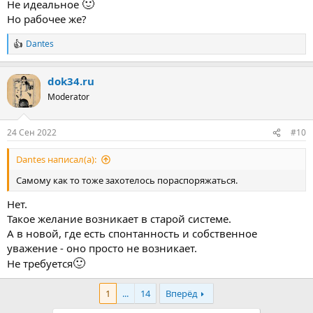
🙂
Не идеальное
Но рабочее же?
Dantes
Р
е
а
dok34.ru
к
ц
Moderator
и
и
:
24 Сен 2022
#10
Dantes написал(а):
Самому как то тоже захотелось пораспоряжаться.
Нет.
Такое желание возникает в старой системе.
А в новой, где есть спонтанность и собственное
уважение - оно просто не возникает.
🙂
Не требуется
1
...
14
Вперёд