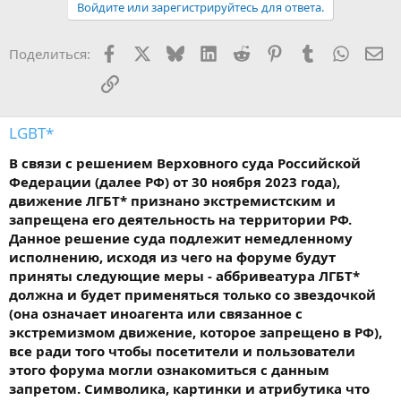
Войдите или зарегистрируйтесь для ответа.
Facebook
X
Bluesky
LinkedIn
Reddit
Pinterest
Tumblr
WhatsA
Эл
Поделиться:
Ссылка
LGBT*
В связи с решением Верховного суда Российской
Федерации (далее РФ) от 30 ноября 2023 года),
движение ЛГБТ* признано экстремистским и
запрещена его деятельность на территории РФ.
Данное решение суда подлежит немедленному
исполнению, исходя из чего на форуме будут
приняты следующие меры - аббривеатура ЛГБТ*
должна и будет применяться только со звездочкой
(она означает иноагента или связанное с
экстремизмом движение, которое запрещено в РФ),
все ради того чтобы посетители и пользователи
этого форума могли ознакомиться с данным
запретом. Символика, картинки и атрибутика что