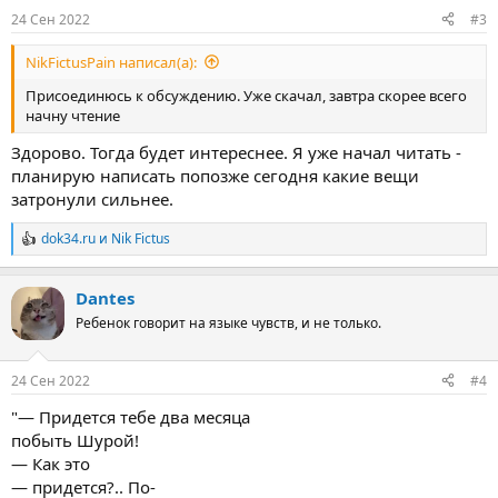
:
24 Сен 2022
#3
NikFictusPain написал(а):
Присоединюсь к обсуждению. Уже скачал, завтра скорее всего
начну чтение
Здорово. Тогда будет интереснее. Я уже начал читать -
планирую написать попозже сегодня какие вещи
затронули сильнее.
dok34.ru
и
Nik Fictus
Р
е
а
Dantes
к
ц
Ребенок говорит на языке чувств, и не только.
и
и
:
24 Сен 2022
#4
"— Придется тебе два месяца
побыть Шурой!
— Как это
— придется?.. По-