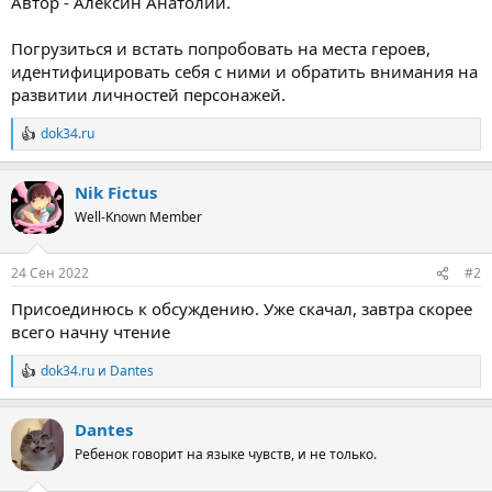
Автор - Алексин Анатолий.
Погрузиться и встать попробовать на места героев,
идентифицировать себя с ними и обратить внимания на
развитии личностей персонажей.
dok34.ru
Р
е
а
Nik Fictus
к
ц
Well-Known Member
и
и
:
24 Сен 2022
#2
Присоединюсь к обсуждению. Уже скачал, завтра скорее
всего начну чтение
dok34.ru
и
Dantes
Р
е
а
Dantes
к
ц
Ребенок говорит на языке чувств, и не только.
и
и