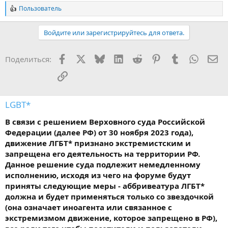
Пользователь
Р
е
а
Войдите или зарегистрируйтесь для ответа.
к
ц
и
Facebook
X
Bluesky
LinkedIn
Reddit
Pinterest
Tumblr
WhatsA
Эл
Поделиться:
и
:
Ссылка
LGBT*
В связи с решением Верховного суда Российской
Федерации (далее РФ) от 30 ноября 2023 года),
движение ЛГБТ* признано экстремистским и
запрещена его деятельность на территории РФ.
Данное решение суда подлежит немедленному
исполнению, исходя из чего на форуме будут
приняты следующие меры - аббривеатура ЛГБТ*
должна и будет применяться только со звездочкой
(она означает иноагента или связанное с
экстремизмом движение, которое запрещено в РФ),