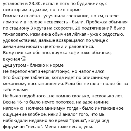
усталости в 23.30, встал в пять по будильнику, с
некоторым отдыхом, но не в норме.
Гимнастика лёжа - улучшила состояние, но хм, в теле
ломота и в голове несвежесть - были. Пробежка обычная
по стадиону 3 круга на скорости, 20 подтягиваний было
тяжеловато. Разминка обычная лёгкая - уже с радостью,
удовольствием, дальше возвращался по улице с
желанием нюхать цветочки и радоваться.
Вожу пил как обычно, кружка кофе тоже обычная,
🙂
вкусная
Душ утром - близко к норме.
Не переполняет энергия/тонус, но наполнился.
Это быстрее таблеток, когда идёт по описанному
механизму восстановления. Если бы не шло - полез бы за
таблетками.
Не было подобного...не помню сколько, несколько лет.
Весна 16-го было нечто похожее, на адреналине,
напомню. Полчаса минимум тогда - было интенсивное
ощущение злобное, некий аналог того, что мы
наблюдали недавно во время "треша", когда ряд
форумчан "несло". Меня тоже несло, увы.