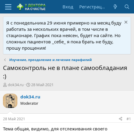
Вход
Регистрация
Я с понедельника 29 июня примерно на месяц буду
работать за нескольких врачей, в том числе в
стационаре. График пока неясен, будет на сайте. Но
сложных пациентов _себе_ я пока брать не буду,
прошу прощения!
Изучение, преодоление и лечение парафилий
Самоконтроль не в плане самообладания
:)
А
Д
dok34.ru
28 Май 2021
в
а
т
т
dok34.ru
о
а
Moderator
р
н
т
а
е
ч
28 Май 2021
#1
м
а
ы
л
Тема общая, видимо, для отслеживания своего
а