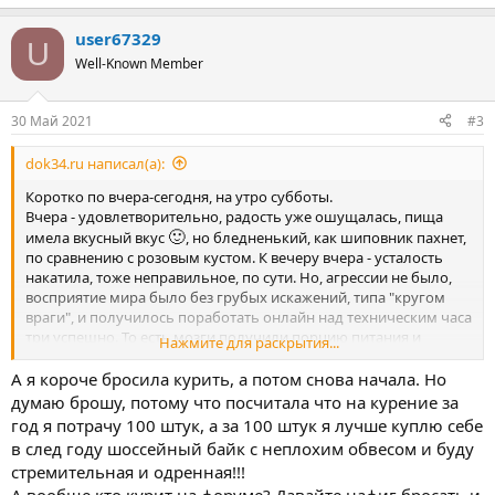
е
а
user67329
к
U
ц
Well-Known Member
и
и
:
30 Май 2021
#3
dok34.ru написал(а):
Коротко по вчера-сегодня, на утро субботы.
Вчера - удовлетворительно, радость уже ошущалась, пища
🙂
имела вкусный вкус
, но бледненький, как шиповник пахнет,
по сравнению с розовым кустом. К вечеру вчера - усталость
накатила, тоже неправильное, по сути. Но, агрессии не было,
восприятие мира было без грубых искажений, типа "кругом
враги", и получилось поработать онлайн над техническим часа
три успешно. То есть мозги получили порцию питания и
Нажмите для раскрытия...
🙂
обрадовались
Лег спать вовремя, 7 часов сна тем не менее - не сделали
А я короче бросила курить, а потом снова начала. Но
радости, "автоматом"!
думаю брошу, потому что посчитала что на курение за
Это лишь одно из условий для радости, очевидно. Тибетская
год я потрачу 100 штук, а за 100 штук я лучше куплю себе
гимнастика лёжа освежила уже неплохо, и на пробежке по
в след году шоссейный байк с неплохим обвесом и буду
большому кругу, по паркам - разница со вчерашним была
стремительная и одренная!!!
огромной, радость уже наполнила, а не просто показалась,