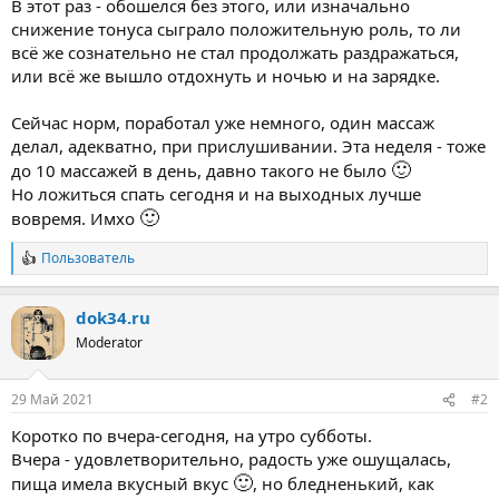
В этот раз - обошелся без этого, или изначально
снижение тонуса сыграло положительную роль, то ли
всё же сознательно не стал продолжать раздражаться,
или всё же вышло отдохнуть и ночью и на зарядке.
Сейчас норм, поработал уже немного, один массаж
делал, адекватно, при прислушивании. Эта неделя - тоже
🙂
до 10 массажей в день, давно такого не было
Но ложиться спать сегодня и на выходных лучше
🙂
вовремя. Имхо
Пользователь
Р
е
а
dok34.ru
к
ц
Moderator
и
и
:
29 Май 2021
#2
Коротко по вчера-сегодня, на утро субботы.
Вчера - удовлетворительно, радость уже ошущалась,
🙂
пища имела вкусный вкус
, но бледненький, как