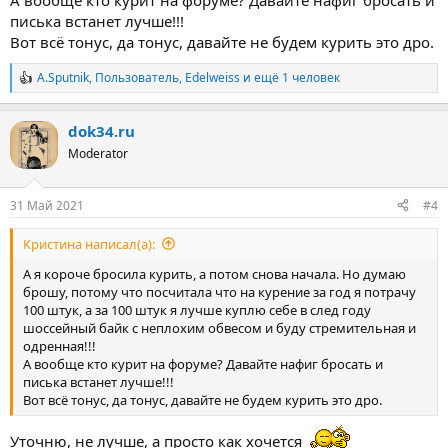
А вообще кто курит на форуме? Давайте нафиг бросать и
плюс появилась желание благодарности Богу, Кристине,
Вселенной, авторам и ухаживающим за парками, и так далее.
писька встанет лучше!!!
Короче - явно ближе ко мне-нормальному, который с
Вот всё тонус, да тонус, давайте не будем курить это дро.
Самостью и без явных искажений.
A.Sputnik
,
Пользователь
,
Edelweiss
и ещё 1 человек
Идём дальше
Р
е
а
dok34.ru
к
ц
Moderator
и
и
:
31 Май 2021
#4
Кристина написал(а):
А я короче бросила курить, а потом снова начала. Но думаю
брошу, потому что посчитала что на курение за год я потрачу
100 штук, а за 100 штук я лучше куплю себе в след году
шоссейный байк с неплохим обвесом и буду стремительная и
одренная!!!
А вообще кто курит на форуме? Давайте нафиг бросать и
писька встанет лучше!!!
Вот всё тонус, да тонус, давайте не будем курить это дро.
Уточню, не лучше, а просто как хочется