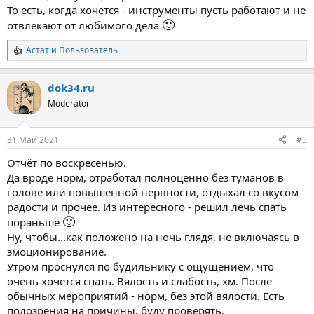
То есть, когда хочется - инструменты пусть работают и не
🙂
отвлекают от любимого дела
Астат
и
Пользователь
Р
е
а
dok34.ru
к
ц
Moderator
и
и
:
31 Май 2021
#5
Отчёт по воскресенью.
Да вроде норм, отработал полноценно без туманов в
голове или повышенной нервности, отдыхал со вкусом
радости и прочее. Из интересного - решил лечь спать
🙂
пораньше
Ну, чтобы...как положено на ночь глядя, не включаясь в
эмоционирование.
Утром проснулся по будильнику с ощущением, что
очень хочется спать. Вялость и слабость, хм. После
обычных мероприятий - норм, без этой вялости. Есть
подозрения на причины, буду проверять.