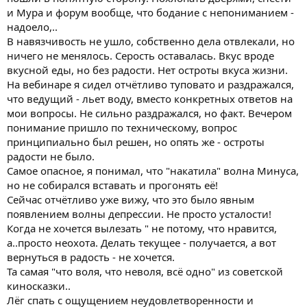
и Мура и форум вообще, что бодание с непониманием -
надоело,..
В навязчивость не ушло, собственно дела отвлекали, но
ничего не менялось. Серость оставалась. Вкус вроде
вкусной еды, но без радости. Нет остроты вкуса жизни.
На вебинаре я сидел отчётливо туповато и раздражался,
что ведущий - льет воду, вместо конкретных ответов на
мои вопросы. Не сильно раздражался, но факт. Вечером
понимание пришло по техническому, вопрос
принципиально был решен, но опять же - остроты
радости не было.
Самое опасное, я понимал, что "накатила" волна Минуса,
но не собирался вставать и прогонять её!
Сейчас отчётливо уже вижу, что это было явным
появлением волны депрессии. Не просто усталости!
Когда не хочется вылезать " не потому, что нравится,
а..просто неохота. Делать текущее - получается, а вот
вернуться в радость - не хочется.
Та самая "что воля, что неволя, всё одно" из советской
киносказки..
Лёг спать с ощущением неудовлетворенности и