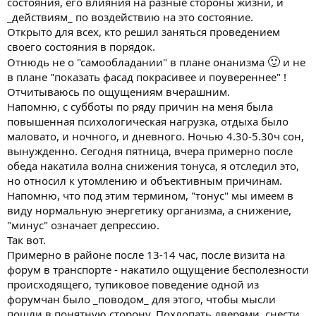
состояния, его влияния на разные стороны жизни, и
_действиям_ по воздействию на это состояние.
Открыто для всех, кто решил заняться проведением
своего состояния в порядок.
🙂
Отнюдь не о "самообладании" в плане онанизма
и не
в плане "показать фасад покрасивее и поувереннее" !
Отчитываюсь по ощущениям вчерашним.
Напомню, с субботы по ряду причин на меня была
повышенная психологическая нагрузка, отдыха было
маловато, и ночного, и дневного. Ночью 4.30-5.30ч сон,
вынужденно. Сегодня пятница, вчера примерно после
обеда накатила волна снижения тонуса, я отследил это,
но относил к утомлению и объективным причинам.
Напомню, что под этим термином, "тонус" мы имеем в
виду нормальную энергетику организма, а снижение,
"минус" означает депрессию.
Так вот.
Примерно в районе после 13-14 час, после визита на
форум в транспорте - накатило ощущение бесполезности
происходящего, тупиковое поведение одной из
форумчан было _поводом_ для этого, чтобы мысли
пошли в понятную сторону. Похлопать дверями, снести