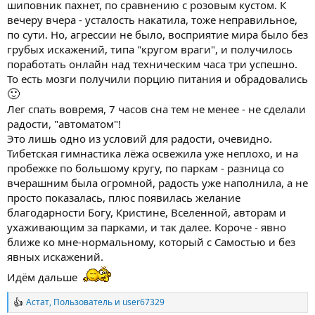
шиповник пахнет, по сравнению с розовым кустом. К
вечеру вчера - усталость накатила, тоже неправильное,
по сути. Но, агрессии не было, восприятие мира было без
грубых искажений, типа "кругом враги", и получилось
поработать онлайн над техническим часа три успешно.
То есть мозги получили порцию питания и обрадовались
🙂
Лег спать вовремя, 7 часов сна тем не менее - не сделали
радости, "автоматом"!
Это лишь одно из условий для радости, очевидно.
Тибетская гимнастика лёжа освежила уже неплохо, и на
пробежке по большому кругу, по паркам - разница со
вчерашним была огромной, радость уже наполнила, а не
просто показалась, плюс появилась желание
благодарности Богу, Кристине, Вселенной, авторам и
ухаживающим за парками, и так далее. Короче - явно
ближе ко мне-нормальному, который с Самостью и без
явных искажений.
Идём дальше
Астат
,
Пользователь
и
user67329
Р