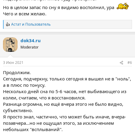
Но в целом запас по сну я видимо восполнил, ура
Чего и всем желаю.
Астат
и
Пользователь
Р
е
а
dok34.ru
к
ц
Moderator
и
и
:
3 Июн 2021
#6
Продолжим.
Сегодня, подчеркну, только сегодня я вышел не в "ноль",
а в плюс по тонусу.
Несколько дней сна по 5-6 часов, нет выбивающего из
колеи, считаем, что я восстановился.
Разница огромна, но ещё вчера этого не было видно,
субъективно.
Я просто знал, частично, что может быть иначе, вчера-
позавчера...но не ощущал этого, за исключением
небольших "всплываний".