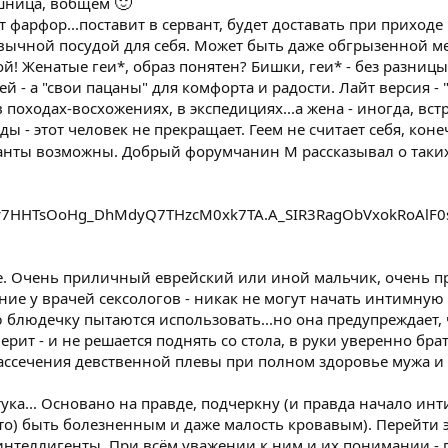
🙂
ишница, вобщем
т фарфор...поставит в сервант, будет доставать при приходе 
ивычной посудой для себя. Может быть даже обгрызенной ме
! Женатые геи*, образ понятен? Бишки, геи* - без разницы
й - а "свои пацаны" для комфорта и радости. Лайт версия - "
походах-восхожениях, в экспедициях...а жена - иногда, встр
ды - этот человек не прекращает. Геем не считает себя, кон
анты возможны. Добрый форумчанин М рассказывал о таки
ее. Очень приличный еврейский или иной мальчик, очень 
ние у врачей сексологов - никак не могут начать интимную
блюдечку пытаются использовать...но она предупреждает, 
верит - и не решается поднять со стола, в руки уверенно брать
 рассечения девственной плевы при полном здоровье мужа и
ука... Основано на правде, подчеркну (и правда начало ин
то) быть болезненным и даже малость кровавым). Перейти э
интеллигенты. При всём уважении к ним и их понимании - 