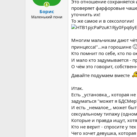
ы
л
Это отношение сохраняется и
а
проверяет фарфоровые чашеч
Борис
уточнить их!
Маленький пони
То же самое и в сексологии!
Многим мальчикам дают чётк

принцесса!"...на горошине
Кто помнит по себе, кто по
И мало кто задумывается - п
О чём это говорит, собствен
Давайте подумаем вместе
Итак.
Есть _установка_, которая не
задуматься "может я БДСМер?
И есть _немалое_, может бы
сексуальному типажу (одном
Которые и правда ищут, хотя
Кто не верит - спросите у те
Чего хочет девушка, котора