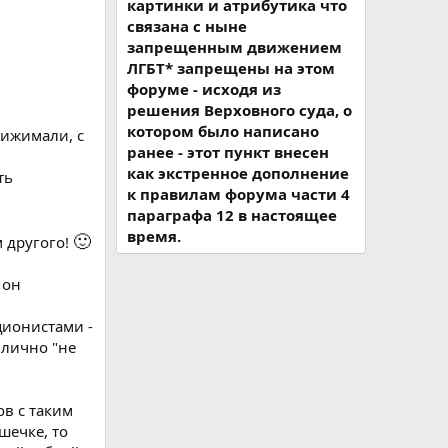
картинки и атрибутика что
связана с ныне
запрещенным движением
ЛГБТ* запрещены на этом
форуме - исходя из
решения Верховного суда, о
котором было написано
прижимали, с
ранее - этот пункт внесен
как экстренное дополнение
ть
к правилам форума части 4
параграфа 12 в настоящее
время.
🙂
м другого!
 он
кционистами -
илично "не
в с таким
шечке, то