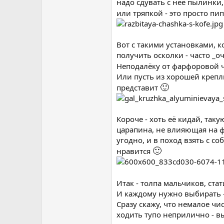
надо сдувать с неё пылинки,
или тряпкой - это просто пип
Вот с такими установками, к
получить осколки - часто _о
Неподалёку от фарфоровой 
Или пусть из хорошей креплк
🙂
представит
Короче - хоть её кидай, так
царапина, не влияющая на фу
угодно, и в поход взять с со
🙂
нравится
Итак - толпа мальчиков, ст
И каждому нужно выбирать - 
Сразу скажу, что немалое чи
ходить тупо неприлично - в