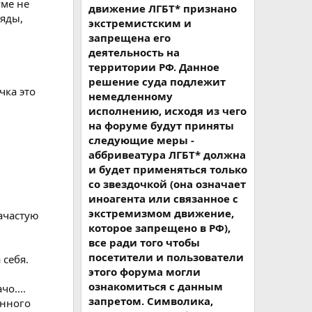
уме не
движение ЛГБТ* признано
ляды,
экстремистским и
запрещена его
деятельность на
территории РФ. Данное
решение суда подлежит
чка это
немедленному
исполнению, исходя из чего
на форуме будут приняты
следующие меры -
аббривеатура ЛГБТ* должна
и будет применяться только
со звездочкой (она означает
иноагента или связанное с
экстремизмом движение,
зачастую
которое запрещено в РФ),
все ради того чтобы
посетители и пользователи
 себя.
этого форума могли
ознакомиться с данным
о....
запретом. Символика,
инного