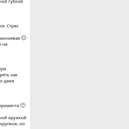
нной губкой
ся. Страх
🙂
юминиевая
и не
мум
реть как
то даже
🙂
перимента
зной кружкой
хрупкое, но