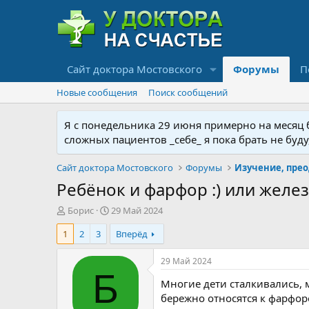
Сайт доктора Мостовского
Форумы
П
Новые сообщения
Поиск сообщений
Я с понедельника 29 июня примерно на месяц бу
сложных пациентов _себе_ я пока брать не буд
Сайт доктора Мостовского
Форумы
Ребёнок и фарфор :) или желез
А
Д
Борис
29 Май 2024
в
а
1
2
3
Вперёд
т
т
о
а
р
н
29 Май 2024
т
а
Б
Многие дети сталкивались, 
е
ч
м
а
бережно относятся к фарфоров