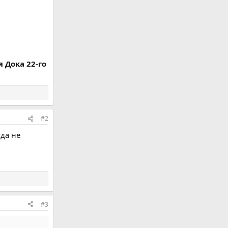
 Дока 22-го
#2
уда не
#3