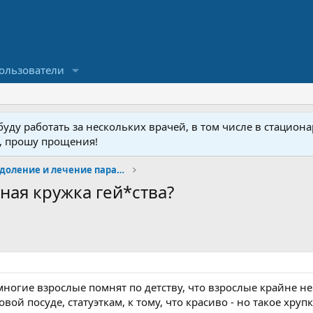
ользователи
ду работать за нескольких врачей, в том числе в стационар
у, прошу прощения!
Изучение, преодоление и лечение парафилий
ная кружка гей*ства?
многие взрослые помнят по детству, что взрослые крайне н
ой посуде, статуэткам, к тому, что красиво - но такое хрупк