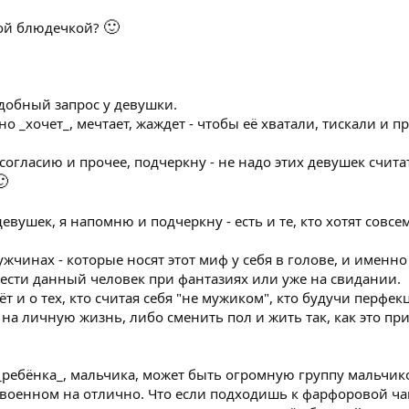
🙂
вой блюдечкой?
одобный запрос у девушки.
но _хочет_, мечтает, жаждет - чтобы её хватали, тискали и 
огласию и прочее, подчеркну - не надо этих девушек счита

евушек, я напомню и подчеркну - есть и те, кто хотят совсе
мужчинах - которые носят этот миф у себя в голове, и именно
 вести данный человек при фантазиях или уже на свидании.
ёт и о тех, кто считая себя "не мужиком", кто будучи перфе
на личную жизнь, либо сменить пол и жить так, как это пр
ребёнка_, мальчика, может быть огромную группу мальчико
своенном на отлично. Что если подходишь к фарфоровой ча