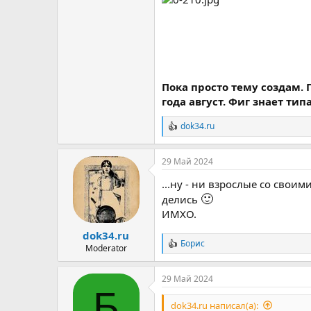
Пока просто тему создам. 
года август. Фиг знает тип
dok34.ru
Р
е
а
29 Май 2024
к
ц
...ну - ни взрослые со свои
и
🙂
и
делись
:
ИМХО.
dok34.ru
Борис
Р
Moderator
е
а
29 Май 2024
к
Б
ц
и
dok34.ru написал(а):