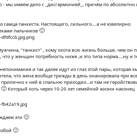
но - мы имеем дело с _дисгармонией_, причём по абсолютно
аз самца-танкиста. Настоящего, сильного....а не ювелирно
🙂
иками пальчиков
 мужчина, "танкист" , кому охота всю жизнь больше, чем он 
, что у женщин потребность ниже ,и это типа норма....ну и 
 непонимания и так далее идут из глаз этой пары, которая х
 хотела, что жена вообще трижды в день онанировала при вс
 прилично к ней в спальню приходил...и там не геройствов
🙂
д
Который хоть через 10-20 лет семейной жизни наконец
🙂
уждаем эти
🙂
 собой