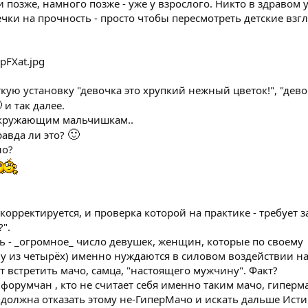
 позже, намного позже - уже у взрослого. Никто в здравом 
ки на прочность - просто чтобы пересмотреть детские взг
ую установку "девочка это хрупкий нежный цветок!", "дево

и так далее.
 окружающим мальчишкам..
🙂
равда ли это?
но?
 корректируется, и проверка которой на практике - требует 
".
ть - _огромное_ число девушек, женщин, которые по своему
у из четырёх) именно нуждаются в силовом воздействии на
т встретить мачо, самца, "настоящего мужчину". Факт?
х форумчан , кто не считает себя именно таким мачо, гипермач
я должна отказать этому не-ГиперМачо и искать дальше Ист