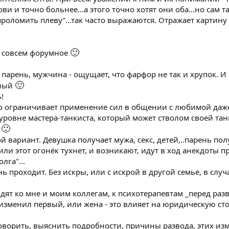
ви и точно больнее...а этого точно хотят они оба...но сам т
проломить плеву"...так часто выражаются. Отражает картину
🙂
и совсем форумное
парень, мужчина - ощущает, что фарфор не так и хрупок. И
🙂
чный
!
но ограничивает применение сил в общении с любимой даж
а уровне мастера-танкиста, который может стволом своей т
🙂
у
й вариант. Девушка получает мужа, секс, детей,..парень пол
. или этот огонёк тухнет, и возникают, идут в ход анекдоты п
лга"...
нь проходит. Без искры, или с искрой в другой семье, в слу
дят ко мне и моим коллегам, к психотерапевтам _перед раз
 изменил первый, или жена - это влияет на юридическую ст
говорить, выяснить подробности, причины развода, этих из