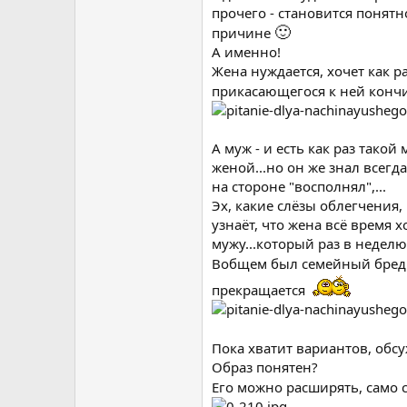
прочего - становится понят
🙂
причине
А именно!
Жена нуждается, хочет как р
прикасающегося к ней конч
А муж - и есть как раз такой
женой...но он же знал всегда
на стороне "восполнял",...
Эх, какие слёзы облегчения,
узнаёт, что жена всё время
мужу...который раз в неделю
Вобщем был семейный бре
прекращается
Пока хватит вариантов, обс
Образ понятен?
Его можно расширять, само