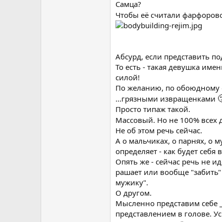
Самца?
Чтобы её считали фарфоро
Абсурд, если представить п
То есть - такая девушка имен
силой!
По желанию, по обоюдному с

...грязными извращенками
Просто типаж такой.
Массовый. Но не 100% всех д
Не об этом речь сейчас.
А о мальчиках, о парнях, о 
определяет - как будет себя
Опять же - сейчас речь не ид
рашает или вообще "забить" 
мужику".
О другом.
Мысленно представим себе _
представлением в голове. У