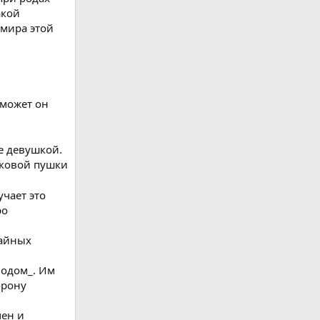
акой
 мира этой
 может он
е девушкой.
анковой пушки
учает это
ро
чайных
водом_. Им
орону
мен и