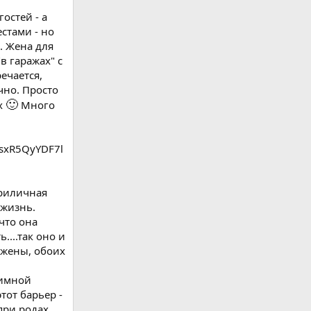
гостей - а
стами - но
. Жена для
в гаражах" с
ечается,
ечно. Просто
🙂
х
Много
приличная
 жизнь.
что она
....так оно и
 жены, обоих
тимной
тот барьер -
при родах