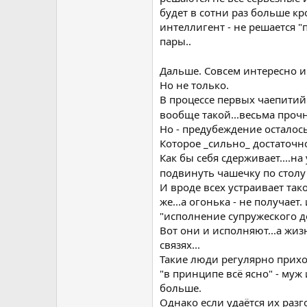
будет в сотни раз больше кро
интеллигент - не решается "
пары..
Дальше. Совсем интересно 
Но не только.
В процессе первых чаепитий 
вообще такой...весьма про
Но - предубеждение осталось
Которое _сильно_ достаточ
Как бы себя сдерживает....н
подвинуть чашечку по стол
И вроде всех устраивает тако
же...а огонька - не получает
"исполнение супружеского до
Вот они и исполняют...а жиз
связях...
Такие люди регулярно прихо
"в принципе всё ясно" - муж
больше.
Однако если удаётся их раз