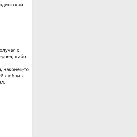
 идиотской
получал с
терпел, либо
м, наконец-то
ей любви к
ал.