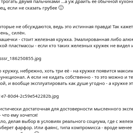
 трогать двумя пальчиками ...а уж драить её обычной кухо
🙂
ец, если не сказать грубее
оторые не обсуждаются, ведь это истинная правда! Так кажет
чень_ силён.
чашечки - стоит железная кружка. Эмалированная либо ал
ой пластмассы - если кто таких железных кружек не видел 
ую кружку, небрежно, хоть три её - на кружке появится макси
нкционал. А если не кидать собственно - то это можно и те
бой, и вообще эксплуатировать как душе угодно - а кружке э
атистически достаточная для достоверности мысленного экс
что ему хочется!
сло, делая выбор в условиях реального социума, где с желе
ыберет фарфор. Или фаянс, типа компромисса - вроде менее 