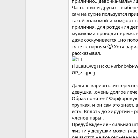
прилично...девочка-мальч
Часть этих и других - выбере
сам на кухне пользуется пр
такой знакомой и комфортной
приличия, для рождения дете
мужиками проводит время, в 
даже соскучивается...но похо
🙂
тянет к парням
Хотя вари
рассказывал.
Дальше вариант...интересн
девушка...очень долгое лече
Образ понятен? Фарфоровую 
хрупкая, и он сам это знает, 
есть. Вплоть до хирургии -
членов пары..
Предубеждение - сильная шт
жизни у девушки может (час
решаются не все серьёзные 