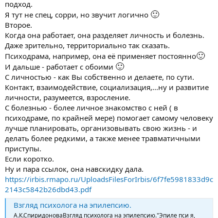
подход.
🙂
Я тут не спец, сорри, но звучит логично
Второе.
Когда она работает, она разделяет личность и болезнь.
Даже зрительно, территориально так сказать.
🙂
Психодрама, например, она её применяет постоянно
🙂
И дальше - работает с обоими
С личностью - как Вы собственно и делаете, по сути.
Контакт, взаимодействие, социализация,...ну и развитие
личности, разумеется, взросление.
С болезнью - более личное знакомство с ней ( в
психодраме, по крайней мере) помогает самому человеку
лучше планировать, организовывать свою жизнь - и
делать более редкими, а также менее травматичными
приступы.
Если коротко.
Ну и пара ссылок, она навскидку дала.
https://irbis.rmapo.ru/UploadsFilesForIrbis/6f7fe5981833d9c
2143c5842b26dbd43.pdf
Взгляд психолога на эпилепсию.
А.К.СпиридоноваВзгляд психолога на эпилепсию."Эпиле пси я,