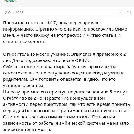
и
и
:
12 Окт 2025
#4
Прочитала статью с b17, пока перевариваю
информацию. Странно что она как-то проскочила мимо
меня. Я часто захожу на этот ресурс и читаю статьи и
ответы психологов.
Относительно моего ученика. Эпилепсия примерно с 2
лет. Дико подозреваю что после ОРВИ.
Сейчас он живёт в квартире бабушки, практически
самостоятельно, но регулярно ходит на обед и ужин к
родителям. Сам готовить опасается, видно, что это
установка родных.
Ни разу при мне его приступ не длился больше 5 минут.
Отчётливо видно нарастание конвульсивной
активности перед приступом, так что есть время принять
меры для безопасности. Принимает антиконвульсанты.
Они не полностью снимают симптомы. Есть ясная
зависимость от работы лимбической системы на начало
эпиактивности мозга.