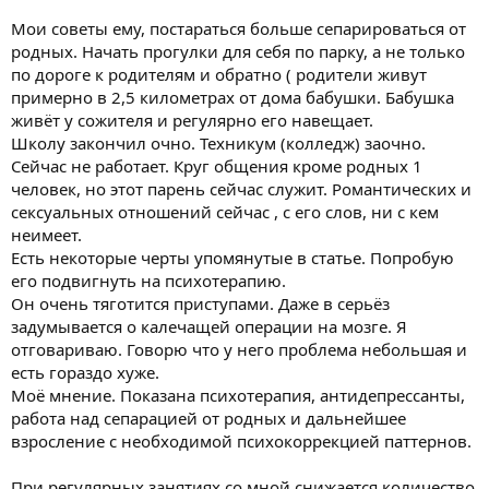
Мои советы ему, постараться больше сепарироваться от
родных. Начать прогулки для себя по парку, а не только
по дороге к родителям и обратно ( родители живут
примерно в 2,5 километрах от дома бабушки. Бабушка
живёт у сожителя и регулярно его навещает.
Школу закончил очно. Техникум (колледж) заочно.
Сейчас не работает. Круг общения кроме родных 1
человек, но этот парень сейчас служит. Романтических и
сексуальных отношений сейчас , с его слов, ни с кем
неимеет.
Есть некоторые черты упомянутые в статье. Попробую
его подвигнуть на психотерапию.
Он очень тяготится приступами. Даже в серьёз
задумывается о калечащей операции на мозге. Я
отговариваю. Говорю что у него проблема небольшая и
есть гораздо хуже.
Моё мнение. Показана психотерапия, антидепрессанты,
работа над сепарацией от родных и дальнейшее
взросление с необходимой психокоррекцией паттернов.
При регулярных занятиях со мной снижается количество