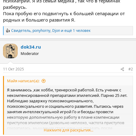
психиатрии. Я из семьи медика , так что в терминах
разберусь.
Пока пробую его подвигнуть к большей сепарации от
родных и большего развития Я.
Свидетель
,
ponyhorny
,
Djon
и ещё 1 человек
Р
е
а
dok34.ru
к
ц
Moderator
и
и
:
11 Окт 2025
#2
Майя написал(а):
Я занимаюсь ,как хобби, тренерской работой. Есть ученик с
некомпенсированной препаратами эпилепсией. Парню 25 лет.
Наблюдаю задержку психоэмоционального,
психосексуального и социального развития. Пытаюсь через
занятия интеллектуальной игрой Го и беседы провести
некоторую дополнительную работу в плане компенсации
приступов эпилепсии (довольно неплохо, частота приступов
сократилась, мышление стало меньше страдать после
Нажмите для раскрытия...
приступов), социализации в виде выездов на турниры ) (тут