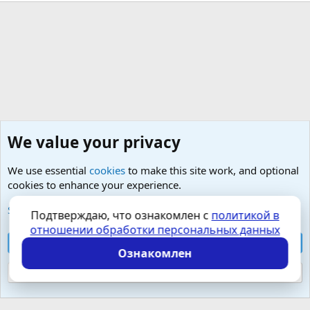
We value your privacy
We use essential
cookies
to make this site work, and optional
cookies to enhance your experience.
Любые вопросы от Гостей - анонимно
See further information and configure your preferences
Подтверждаю, что ознакомлен с
политикой в
отношении обработки персональных данных
Cookies
Russian (RU)
Accept all cookies
Контактная форма
Условия и правила
Ознакомлен
Политика конфиденциальности
Помощь
Главная
R
S
Reject optional cookies
S
Локализация от
XenForo.Info