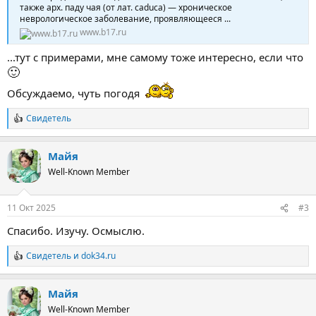
также арх. паду чая (от лат. caduca) — хроническое
неврологическое заболевание, проявляющееся ...
www.b17.ru
...тут с примерами, мне самому тоже интересно, если что
🙂
Обсуждаемо, чуть погодя
Свидетель
Р
е
а
Майя
к
ц
Well-Known Member
и
и
:
11 Окт 2025
#3
Спасибо. Изучу. Осмыслю.
Свидетель
и
dok34.ru
Р
е
а
Майя
к
ц
Well-Known Member