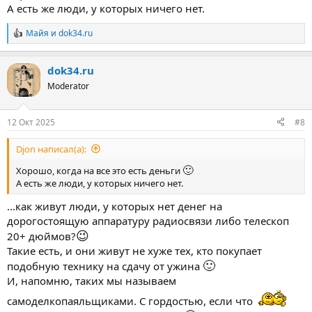
А есть же люди, у которых ничего нет.
Майя
и
dok34.ru
Р
е
а
dok34.ru
к
ц
Moderator
и
и
:
12 Окт 2025
#8
Djon написал(а):
🙂
Хорошо, когда на все это есть деньги
А есть же люди, у которых ничего нет.
...как живут люди, у которых нет денег на
дорогостоящую аппаратуру радиосвязи либо телескоп
😉
20+ дюймов?
Такие есть, и они живут не хуже тех, кто покупает
🙂
подобную технику на сдачу от ужина
И, напомню, таких мы называем
самоделкопаяльщиками. С гордостью, если что