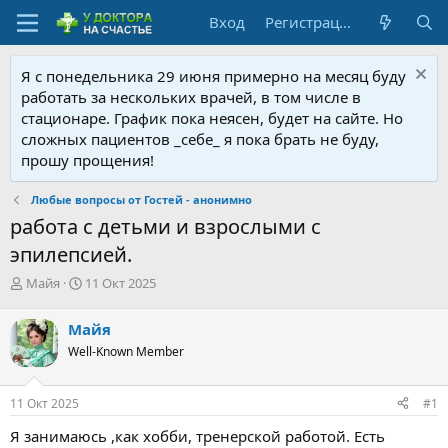
Вход
Регистрация
Я с понедельника 29 июня примерно на месяц буду
работать за нескольких врачей, в том числе в
стационаре. График пока неясен, будет на сайте. Но
сложных пациентов _себе_ я пока брать не буду,
прошу прощения!
Любые вопросы от Гостей - анонимно
работа с детьми и взрослыми с
эпилепсией.
А
Д
Майя
11 Окт 2025
в
а
т
т
Майя
о
а
Well-Known Member
р
н
т
а
е
ч
11 Окт 2025
#1
м
а
ы
л
Я занимаюсь ,как хобби, тренерской работой. Есть
а