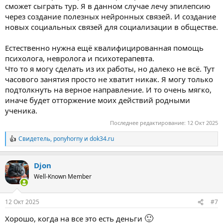
необходимой психокоррекцией паттернов.
сможет сыграть тур. Я в данном случае лечу эпилепсию
через создание полезных нейронных связей. И создание
При регулярных занятиях со мной снижается количество
новых социальных связей для социализации в обществе.
приступов, настроение улучшается, появляются
оптимистичные планы на будущее.
Естественно нужна ещё квалифицированная помощь
Очень метеозависим.
психолога, невролога и психотерапевта.
Что то я могу сделать из их работы, но далеко не всё. Тут
часового занятия просто не хватит никак. Я могу только
подтолкнуть на верное направление. И то очень мягко,
иначе будет отторжение моих действий родными
ученика.
Последнее редактирование:
12 Окт 2025
Свидетель
,
ponyhorny
и
dok34.ru
Р
е
а
Djon
к
ц
Well-Known Member
и
и
:
12 Окт 2025
#7
🙂
Хорошо, когда на все это есть деньги