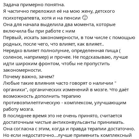
пока печально, очень большие страхи начала приступа,
Задача примерно понятна.
боится больших скоплений людей, особенно в помещениях,
Я частично переложил её на мою жену, детского
почти не общается с другими участниками, хотя подвижки
🙂
психотерапевта, хотя и на пенсии
есть, но малые). Есть некоторое отставание эмоциональной
Она для начала выделила два момента, которые
сферы и сексуальной сферы от более менее нормы. Пытаюсь
включила бы при работе с ним
беседами растормошить на большее общение хотя бы в сети с
разными людьми на безопасных платформах. Был у него опыт
Первый, искать закономерности, в том числе с помощью
сексуальный с соседкой, но как я поняла неудачный. Очень
родных, после чего, что влияет, как влияет..
пока контролируем родителями и бабушкой. Не подскажите
Нередко влияет полнолуние, определенная пища (
что почитать по теме помощи людям с эпилепсией ну и по
соленое, например) и прочее. Не подсказываю, лучше
психологии и психиатрии. Я из семьи медика , так что в
идти широким фронтом, чтобы не пропустить
терминах разберусь.
закономерности.
Пока пробую его подвигнуть к большей сепарации от родных
и большего развития Я.
Почему важно, зачем?
Любые такие влияния часто говорят о наличии "
органики", органических изменений в мозге. Что даёт
возможность дополнить терапию
противоэпилептическую - комплексом, улучшающим
работу мозга.
В последнее время это не очень принято, считается
достаточным чистые антиконвульсанты принимать.
Она согласна с этим, когда и правда терапии достаточно.
Но если недостаточно...лучше применить комплексный