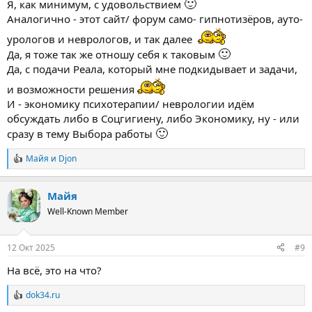
🙂
Я, как минимум, с удовольствием
Аналогично - этот сайт/ форум само- гипнотизёров, ауто-
урологов и неврологов, и так далее
🙂
Да, я тоже так же отношу себя к таковым
Да, с подачи Реала, который мне подкидывает и задачи,
и возможности решения
И - экономику психотерапии/ неврологии идём
обсуждать либо в Соцгигиену, либо Экономику, ну - или
🙂
сразу в тему Выбора работы
Майя
и
Djon
Р
е
а
Майя
к
ц
Well-Known Member
и
и
:
12 Окт 2025
#9
На всё, это на что?
dok34.ru
Р
е