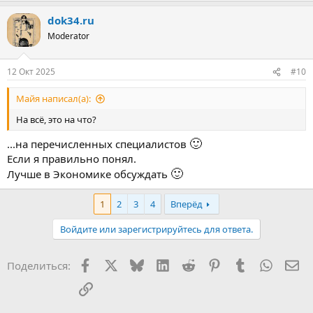
а
dok34.ru
к
ц
Moderator
и
и
:
12 Окт 2025
#10
Майя написал(а):
На всё, это на что?
🙂
...на перечисленных специалистов
Если я правильно понял.
🙂
Лучше в Экономике обсуждать
1
2
3
4
Вперёд
Войдите или зарегистрируйтесь для ответа.
Facebook
X
Bluesky
LinkedIn
Reddit
Pinterest
Tumblr
WhatsA
Эл
Поделиться:
Ссылка