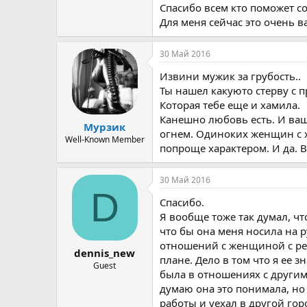
Спасибо всем кто поможет с
Для меня сейчас это очень в
30 Май 2016
Извини мужик за грубость..
Ты нашел какуюто стерву с п
Которая тебе еще и хамила.
Канешно любовь есть. И ва
Мурзик
огнем. Одиноких женщин с х
Well-Known Member
попроще характером. И да. 
30 Май 2016
D
Спасибо.
Я вообще тоже так думал, чт
что бы она меня носила на р
отношений с женщиной с реб
dennis_new
плане. Дело в том что я ее 
Guest
была в отношениях с другим
думаю она это понимала, но 
работы и уехал в другой гор