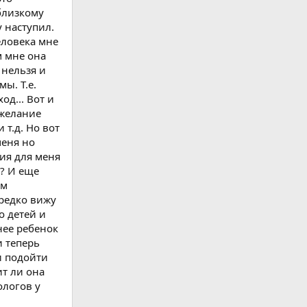
 близкому
 наступил.
еловека мне
м мне она
 нельзя и
ы. Т.е.
д... Вот и
 желание
 т.д. Но вот
меня но
ия для меня
? И еще
ем
 редко вижу
о детей и
 нее ребенок
и теперь
и подойти
т ли она
ологов у