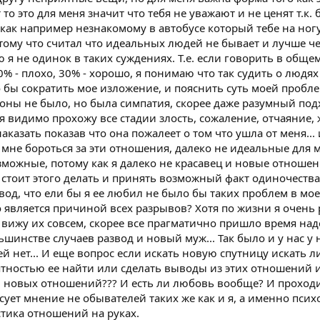
 то это для меня значит что тебя не уважают и не ценят т.к.
 как например незнакомому в автобусе который тебе на ногу
потому что считал что идеальных людей не бывает и лучше ч
ю я не одинок в таких суждениях. Т.е. если говорить в обще
 - плохо, 30% - хорошо, я понимаю что так судить о людях
 бы сократить мое изложение, и пояснить суть моей проблем
оны не было, но была симпатия, скорее даже разумный подхо
 я видимо прохожу все стадии злость, сожаление, отчаяние,
казать показав что она пожалеет о том что ушла от меня... и
и мне бороться за эти отношения, далеко не идеальные для 
можные, потому как я далеко не красавец и новые отношен
стоит этого делать и принять возможный факт одиночества
ывод, что ели бы я ее любил не было бы таких проблем в мо
 является причиной всех разрывов? Хотя по жизни я очень
 вижу их совсем, скорее все прагматично пришло время над
льшинстве случаев развод и новый муж... Так было и у нас у
ей нет... И еще вопрос если искать новую спутницу искать л
тностью ее найти или сделать выводы из этих отношений 
ю новых отношений??? И есть ли любовь вообще? И проходи
ует мнение не обывателей таких же как и я, а именно псих
стика отношений на руках.