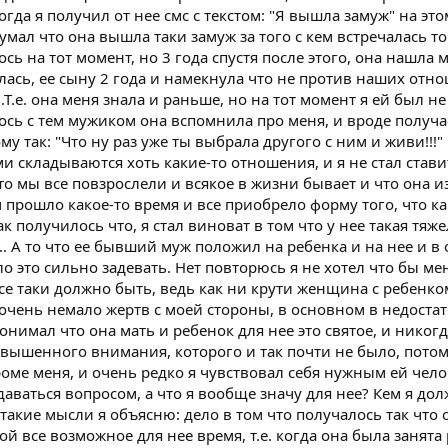
гда я получил от нее смс с текстом: "Я вышла замуж" на это
мал что она вышла таки замуж за того с кем встречалась то
ь на тот момент, но 3 года спустя после этого, она нашла м
велась, ее сыну 2 года и намекнула что не против наших отн
Т.е. она меня знала и раньше, но на тот момент я ей был не
ось с тем мужиком она вспомнила про меня, и вроде получа
му так: "Что ну раз уже ты выбрала другого с ним и живи!!!"
и складываются хоть какие-то отношения, и я не стал став
то мы все повзрослели и всякое в жизни бывает и что она и
том прошло какое-то время и все приобрело форму того, что ка
к получилось что, я стал виноват в том что у нее такая тяж
... А то что ее бывший муж положил на ребенка и на нее и в
ло это сильно задевать. Нет повторюсь я не хотел что бы ме
се таки должно быть, ведь как ни крути женщина с ребенко
очень немало жертв с моей стороны, в основном в недоста
понимал что она мать и ребенок для нее это святое, и никогд
овышенного внимания, которого и так почти не было, потом
роме меня, и очень редко я чувствовал себя нужным ей чело
даваться вопросом, а что я вообще значу для нее? Кем я до
акие мысли я объясню: дело в том что получалось так что 
й все возможное для нее время, т.е. когда она была занята