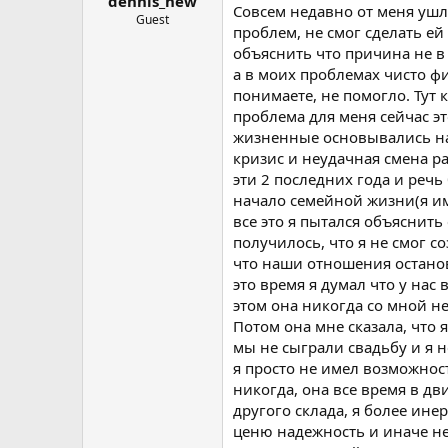
dennis_new
ы
л
Совсем недавно от меня ушл
а
Guest
проблем, не смог сделать ей
объяснить что причина не в
а в моих проблемах чисто фи
понимаете, не помогло. Тут
проблема для меня сейчас эт
жизненные основывались на б
кризис и неудачная смена ра
эти 2 последних года и речь
начало семейной жизни(я им
все это я пытался объяснить
получилось, что я не смог с
что наши отношения останов
это время я думал что у нас 
этом она никогда со мной не
Потом она мне сказала, что я
мы не сыграли свадьбу и я не
я просто не имел возможност
никогда, она все время в дв
другого склада, я более ине
ценю надежность и иначе не 