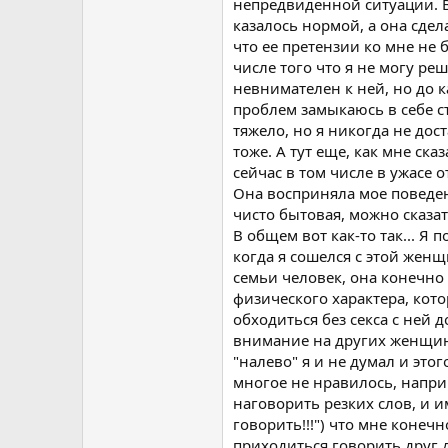
непредвиденной ситуации. В
казалось нормой, а она сдел
что ее претензии ко мне не 
числе того что я не могу р
невнимателен к ней, но до к
проблем замыкаюсь в себе 
тяжело, но я никогда не до
тоже. А тут еще, как мне ска
сейчас в том числе в ужасе 
Она восприняла мое поведен
чисто бытовая, можно сказать
В общем вот как-то так... Я
когда я сошелся с этой жен
семьи человек, она конечно 
физического характера, кото
обходиться без секса с ней д
внимание на других женщин,
"налево" я и не думал и этог
многое не нравилось, напр
наговорить резких слов, и и
говорить!!!") что мне конеч
приходиться говорить друг 