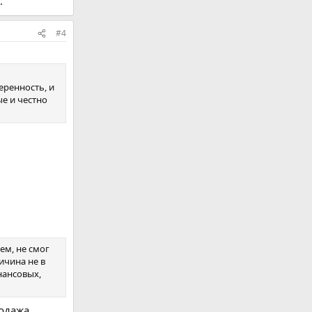
.
#4
еренность, и
ые и честно
ем, не смог
ичина не в
нансовых,
одажа.