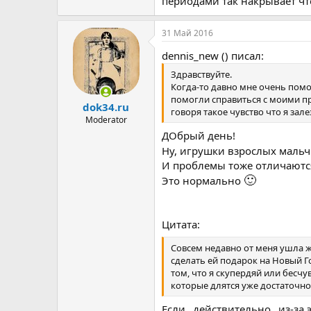
периодами так накрывает чт
31 Май 2016
dennis_new () писал:
Здравствуйте.
Когда-то давно мне очень помо
помогли справиться с моими про
dok34.ru
говоря такое чувство что я зал
Moderator
ДОбрый день!
Ну, игрушки взрослых мальч
И проблемы тоже отличаютс
🙂
Это нормально
Цитата:
Совсем недавно от меня ушла ж
сделать ей подарок на Новый Го
том, что я скупердяй или бесч
которые длятся уже достаточно 
Если _действительно_ из-за 