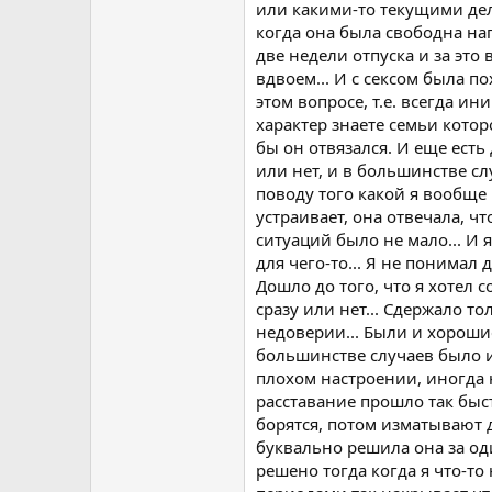
или какими-то текущими дел
когда она была свободна на
две недели отпуска и за это
вдвоем... И с сексом была п
этом вопросе, т.е. всегда и
характер знаете семьи которо
бы он отвязался. И еще есть
или нет, и в большинстве сл
поводу того какой я вообще 
устраивает, она отвечала, чт
ситуаций было не мало... И 
для чего-то... Я не понимал д
Дошло до того, что я хотел 
сразу или нет... Сдержало т
недоверии... Были и хороши
большинстве случаев было им
плохом настроении, иногда н
расставание прошло так быст
борятся, потом изматывают д
буквально решила она за оди
решено тогда когда я что-то н