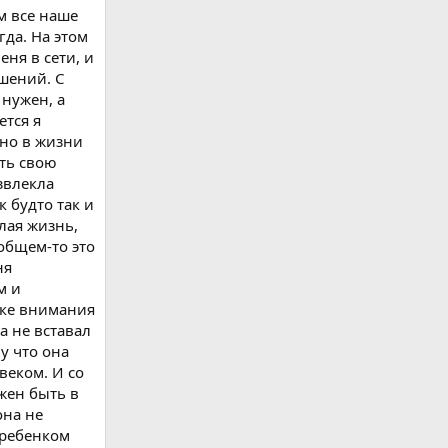
м все наше
гда. На этом
еня в сети, и
ошений. С
 нужен, а
ется я
 но в жизни
ить свою
звлекла
к будто так и
елая жизнь,
 общем-то это
ня
м и
тке внимания
а не вставал
у что она
веком. И со
лжен быть в
она не
 ребенком