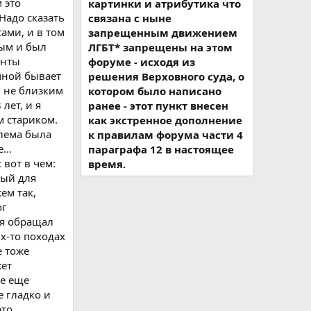
 это
картинки и атрибутика что
Надо сказать
связана с ныне
ами, и в том
запрещенным движением
ным и был
ЛГБТ* запрещены на этом
енты
форуме - исходя из
мной бывает
решения Верховного суда, о
и не близким
котором было написано
лет, и я
ранее - этот пункт внесен
м стариком.
как экстренное дополнение
блема была
к правилам форума части 4
...
параграфа 12 в настоящее
 вот в чем:
время.
ный для
ем так,
ог
я я обращал
х-то походах
е тоже
жет
не еще
е гладко и
это