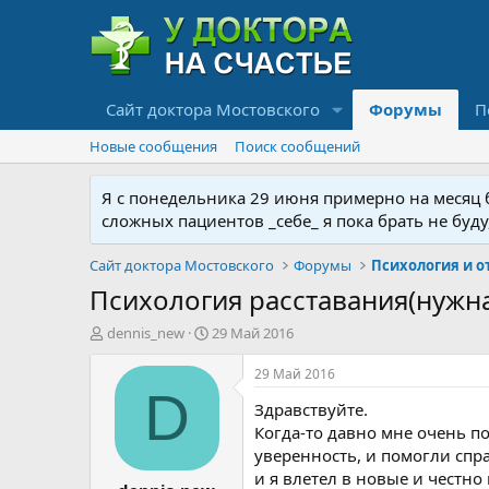
Сайт доктора Мостовского
Форумы
П
Новые сообщения
Поиск сообщений
Я с понедельника 29 июня примерно на месяц бу
сложных пациентов _себе_ я пока брать не буд
Сайт доктора Мостовского
Форумы
Психология расставания(нужн
А
Д
dennis_new
29 Май 2016
в
а
т
т
29 Май 2016
о
а
D
Здравствуйте.
р
н
т
а
Когда-то давно мне очень п
е
ч
уверенность, и помогли спра
м
а
и я влетел в новые и честно 