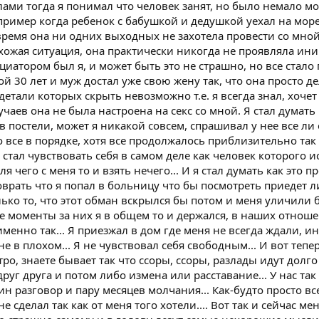
ами тогда я понимал что человек занят, но было немало м
пример когда ребенок с бабушкой и дедушкой уехал на море
 время она ни одних выходных не захотела провести со мно
охожая ситуация, она практически никогда не проявляла ин
нициатором был я, и может быть это не страшно, но все стало
й 30 лет и муж достал уже свою жену так, что она просто де
 детали которых скрыть невозможно т.е. я всегда знал, хочет
учаев она не была настроена на секс со мной. Я стал думать
в постели, может я никакой совсем, спрашивал у нее все ли 
о все в порядке, хотя все продолжалось приблизительно так 
я стал чувствовать себя в самом деле как человек которого 
ля чего с меня то и взять нечего... И я стал думать как это 
соврать что я попал в больницу что бы посмотреть приедет л
олько то, что этот обман вскрылся бы потом и меня уличили 
е моменты за них я в общем то и держался, в наших отноше
енно так... Я приезжал в дом где меня не всегда ждали, ин
е в плохом... Я не чувствовал себя свободным... И вот тепе
ро, знаете бывает так что ссоры, ссоры, разлады идут долг
руг друга и потом либо измена или расставание... У нас так
н разговор и пару месяцев молчания... Как-будто просто вс
е сделал так как от меня того хотели.... Вот так и сейчас ме