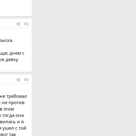
#2
рыска.
щас днем с
ое девку
#3
 не требовал
л не против
в этом
о тогда она
вилась и я
я ушел с той
вот так