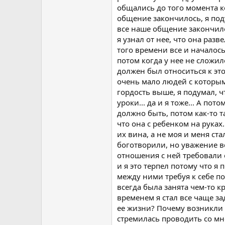
общались до того момента ко
общение закончилось, я поду
все наше общение закончилос
я узнал от нее, что она раз
того времени все и началось.
потом когда у нее не сложил
должен был относиться к это
очень мало людей с которым
гордость выше, я подумал, ч
уроки... да и я тоже... А по
должно быть, потом как-то та
что она с ребенком на руках
их вина, а не моя и меня ста
боготворили, но уважение в
отношения с ней требовали 
и я это терпел потому что я 
между ними требуя к себе п
всегда была занята чем-то к
временем я стал все чаще за
ее жизни? Почему возникли т
стремилась проводить со мно