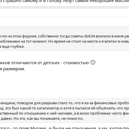
о страшно самому и в голову лезут самые нехорошие мысли
гли на этом форуме, собственно тогда советы dok34 вселили в меня ув
блемами на тот момент. Но время не стоит на месте и я влетел в нов
ез еще глубже.
🙂
иков отличаются от детских - стоимостью
я размером.
енщина, поводом для разрыва стало то, что я из-за финансовых пробл
д, это был какой-то катализатор и хотя я пытался ей объяснить что пр
увственный по отношению к ней человек, а в моих проблемах чисто фи
давно. Но это, как вы понимаете, не помогло.
этого - то прав Мурзик, и были не отношения, а хм, купля-пр