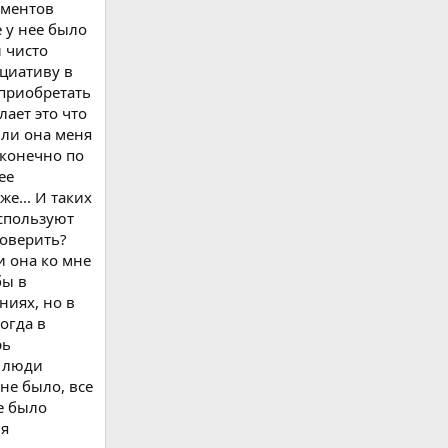
оментов
 у нее было
й чисто
ициативу в
 приобретать
лает это что
 ли она меня
 конечно по
ее
же... И таких
используют
проверить?
и она ко мне
бы в
ниях, но в
огда в
рь
о люди
 не было, все
е было
ня