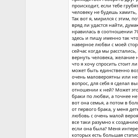
происходит, если тебе грубят
человеку не будешь хамить,
Так вот я, мирился с этим, 
вряд ли удастся найти, дума
нравилась в соотношении 70%
здесь и пишу именно так что
наверное любви с моей стор
сейчас когда мы расстались,
вернуть человека, желание на
что я хочу спросить стоит л
может быть единственно воз
очень маловероятны или не 
вопрос, для себя я сделал в
отношении к ней? Может это
браки по любви, а точнее не
вот она семья, а потом в бо
от первого брака, у меня дет
любовь с очень малой вероя
все таки разумно к создани
если она была? Меня интерес
которых есть большая стати