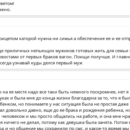
оветом!
ажно.
рицепом каторой нужна ни симья а обеспечение ее и ее отп
ще приличных непьющих мужиков готовых жить для семьи 
востами от первых браков вагон. Поищи получше. И главн
Всегда узнавай куды делся первый муж
о на ее месте надо все таки быть немного поскромнее, нет я
уках и была мне до конца жизни благодарна за то, что я бы
енком, но понимаете у нас ситуация была не простая даже 
знал довольно давно, еще до ее брака и рождения ребенка, н
 человеком и мы просто общались на работе, и она мне нра
я ничего не делал, потому как девушка была занята. Потом 
од и но общение мы сохранили по смс, и какое-то время мы 