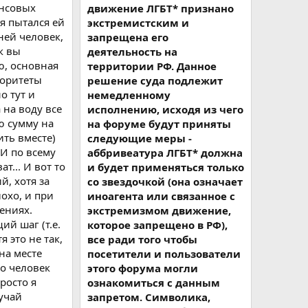
ансовых
движение ЛГБТ* признано
 я пытался ей
экстремистским и
ней человек,
запрещена его
к вы
деятельность на
ю, основная
территории РФ. Данное
иоритеты
решение суда подлежит
о тут и
немедленному
 на воду все
исполнению, исходя из чего
ю сумму на
на форуме будут приняты
ить вместе)
следующие меры -
 И по всему
аббривеатура ЛГБТ* должна
т... И вот то
и будет применяться только
, хотя за
со звездочкой (она означает
лохо, и при
иноагента или связанное с
шениях.
экстремизмом движение,
ий шаг (т.е.
которое запрещено в РФ),
 это не так,
все ради того чтобы
на месте
посетители и пользователи
но человек
этого форума могли
росто я
ознакомиться с данным
лучай
запретом. Символика,