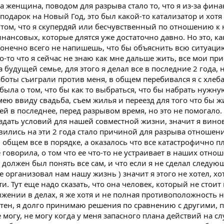
а женщина, поводом для разрыва стало то, что я из-за фин
 подарок на Новый Год, это был какой-то катализатор и хотя
 том, что я скупердяй или бесчувственный по отношению к 
нансовых, которые длятся уже достаточно давно. Но это, ка
 конечно всего не напишешь, что бы объяснить всю ситуаци
о-то что я сейчас не знаю как мне дальше жить, все мои пр
удущей семье, для этого я делал все в последние 2 года, н
боты съиграли против меня, в общем перебивался я с хлеба
 была о том, что бы как то выбраться, что бы набрать нужну
ею ввиду свадьба, съем жилья и переезд для того что бы ж
 ей в последнее, перед разрывом время, но это не помогало.
оздать условий для нашей совместной жизни, значит я винова
ились на эти 2 года стало причиной для разрыва отношений
в общем все в порядке, а оказалось что все катастрофично п
 говорила, о том что ее что-то не устраивает в наших отно
 должен был понять все сам, и что если я не сделал следующ
 организовал нам нашу жизнь ) значит я этого не хотел, хотя
и. Тут еще надо сказать, что она человек, который не стоит 
ижении в делах, я же хотя и не полная противоположность 
ртен, я долго принимаю решения по сравнению с другими, п
могу, не могу когда у меня запасного плана действий на с