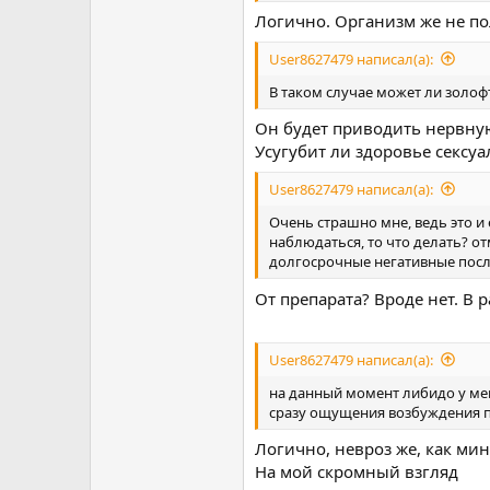
Логично. Организм же не по
User8627479 написал(а):
В таком случае может ли золо
Он будет приводить нервную
Усугубит ли здоровье секс
User8627479 написал(а):
Очень страшно мне, ведь это и
наблюдаться, то что делать? от
долгосрочные негативные посл
От препарата? Вроде нет. В
User8627479 написал(а):
на данный момент либидо у меня
сразу ощущения возбуждения пр
Логично, невроз же, как ми
На мой скромный взгляд