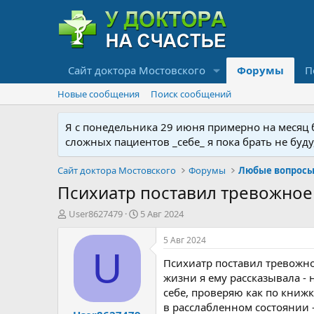
Сайт доктора Мостовского
Форумы
П
Новые сообщения
Поиск сообщений
Я с понедельника 29 июня примерно на месяц бу
сложных пациентов _себе_ я пока брать не буд
Сайт доктора Мостовского
Форумы
Любые вопросы 
Психиатр поставил тревожное 
А
Д
User8627479
5 Авг 2024
в
а
т
т
5 Авг 2024
о
а
U
Психиатр поставил тревожно
р
н
т
а
жизни я ему рассказывала - 
е
ч
себе, проверяю как по книжк
м
а
в расслабленном состоянии 