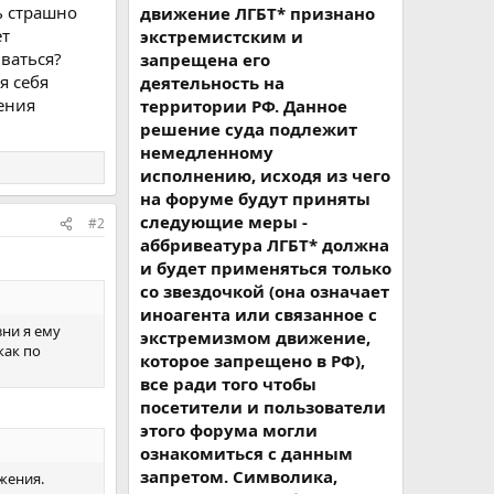
ь страшно
движение ЛГБТ* признано
ет
экстремистским и
иваться?
запрещена его
я себя
деятельность на
щения
территории РФ. Данное
решение суда подлежит
немедленному
исполнению, исходя из чего
на форуме будут приняты
следующие меры -
#2
аббривеатура ЛГБТ* должна
и будет применяться только
со звездочкой (она означает
иноагента или связанное с
зни я ему
экстремизмом движение,
как по
которое запрещено в РФ),
все ради того чтобы
посетители и пользователи
этого форума могли
ознакомиться с данным
запретом. Символика,
жения.