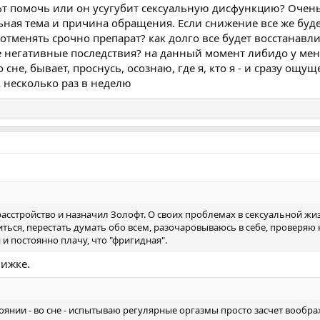
фт помочь или он усугубит сексуальную дисфункцию? Очен
льная тема и причина обращения. Если снижение все же буд
 отменять срочно препарат? как долго все будет восстанавл
 негативные последствия? на данный момент либидо у мен
сне, бывает, проснусь, осознаю, где я, кто я - и сразу ощу
к несколько раз в неделю
асстройство и назначил Золофт. О своих проблемах в сексуальной жи
иться, перестать думать обо всем, разочаровываюсь в себе, проверяю 
и постоянно плачу, что "фригидная".
нижке.
оянии - во сне - испытываю регулярные оргазмы просто засчет вообра