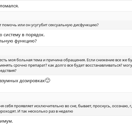
ломался.
фт помочь или он усугубит сексуальную дисфункцию?
 систему в порядок.
уальную функцию?
 есть моя больная тема и причина обращения. Если снижение все же б
менять срочно препарат? как долго все будет восстанавливаться? мог
едствия?
🙂
 разумных дозировках
 себя проявляет исключительно во сне, бывает, проснусь, осознаю, где 
оходят. И так несколько раз в неделю
нимум.