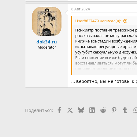
8 Авг 2024
User8627479 написал(а):
Психиатр поставил тревожное р
рассказывала - не могу расслаб
книжке все стадии возбуждения 
dok34.ru
испытываю регулярные оргазмы
Moderator
усугубит сексуальную дисфункц
Если снижение все же будет наб
восстанавливаться? могут ли б
проявляет исключительно во сне
проходят. И так несколько раз 
... вероятно, Вы не готовы 
Facebook
X
Bluesky
LinkedIn
Reddit
Pinterest
Tum
Поделиться: