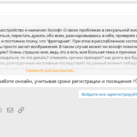
асстройство и назначил Золофт. О своих проблемах в сексуальной жи
иться, перестать думать обо всем, разочаровываюсь в себе, проверяю 
и постоянно плачу, что "фригидная". При этом в расслабленном состоян
 просто засчет воображения. В таком случае может ли золофт помоч
ию? Очень страшно мне, ведь это и есть моя больная тема и причина
людаться, то что делать? отменять срочно препарат? как долго все бу
ыть долгосрочные негативные последствия? на данный момент либидо
, бывает, проснусь, осознаю, где я, кто я - и сразу ощущения возбужд
Нажмите для раскрытия...
в неделю
к работе онлайн, учитывая сроки регистрации и посещения ?
Войдите или зарегистрируйт
blr
WhatsApp
Электронная почта
Ссылка