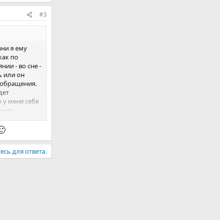
#3
зни я ему
как по
ии - во сне -
ь или он
 обращения.
дет
 у меня себя
ения
🙂
есь для ответа.