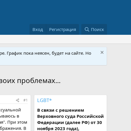
Вход
Регистрация
Поиск
е. График пока неясен, будет на сайте. Но
воих проблемах...
LGBT*
#1
ксуальной
В связи с решением
вываюсь в
Верховного суда Российской
я". При этом
Федерации (далее РФ) от 30
ображения. В
ноября 2023 года),