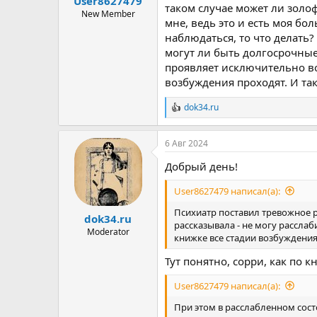
User8627479
ы
л
таком случае может ли золо
а
New Member
мне, ведь это и есть моя бо
наблюдаться, то что делать?
могут ли быть долгосрочные
проявляет исключительно во 
возбуждения проходят. И та
dok34.ru
Р
е
а
6 Авг 2024
к
ц
Добрый день!
и
и
User8627479 написал(а):
:
Психиатр поставил тревожное р
dok34.ru
рассказывала - не могу расслаб
Moderator
книжке все стадии возбуждения 
Тут понятно, сорри, как по к
User8627479 написал(а):
При этом в расслабленном сост