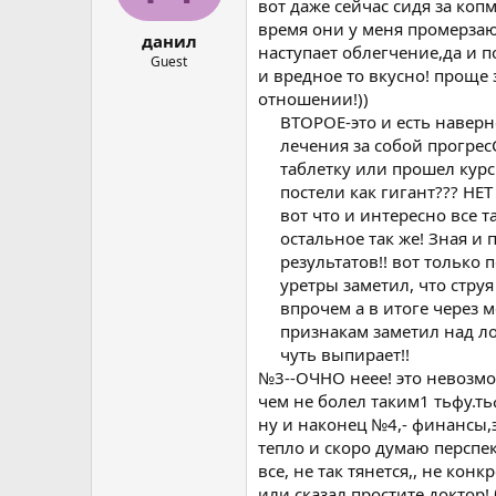
ы
л
вот даже сейчас сидя за коп
а
время они у меня промерзают
данил
наступает облегчение,да и п
Guest
и вредное то вкусно! проще 
отношении!))
ВТОРОЕ-это и есть наверн
лечения за собой прогрес
таблетку или прошел курс 
постели как гигант??? НЕТ 
вот что и интересно все 
остальное так же! Зная и
результатов!! вот только
уретры заметил, что стру
впрочем а в итоге через м
признакам заметил над ло
чуть выпирает!!​
№3--ОЧНО неее! это невозмож
чем не болел таким1 тьфу.ть
ну и наконец №4,- финансы,эх
тепло и скоро думаю перспект
все, не так тянется,, не кон
или сказал простите доктор! 