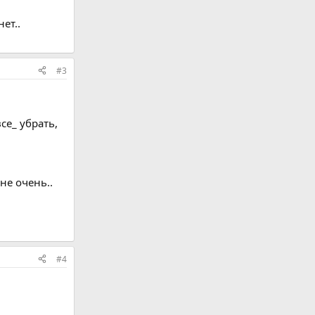
ет..
#3
се_ убрать,
не очень..
#4