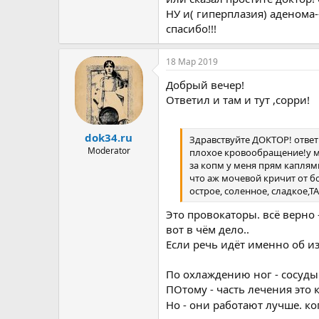
НУ и( гиперплазия) аденома-
спасибо!!!
18 Мар 2019
Добрый вечер!
Ответил и там и тут ,сорри!
dok34.ru
Здравствуйте ДОКТОР! ответ 
Moderator
плохое кровообращение!у ме
за копм у меня прям каплями
что аж мочевой кричит от б
острое, соленное, сладкое,ТА
Это провокаторы. всё верно 
вот в чём дело..
Если речь идёт именно об и
По охлаждению ног - сосуды
ПОтому - часть лечения это
Но - они работают лучше. к