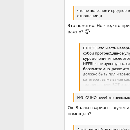
что не полезное и вредное т
отношении!))
Это понятно. Но - то, что п
🙂
важно?
ВТОРОЕ-это и есть наверн
собой прогресС,явное ул
курс лечения и после этог
НЕЕ!!!! я не чувствую так
бессимптомно.,разве что 
должно быть,пил и трансф
катетера , вымывания кам
толщина струи. ВОТ и все
внешним признакам замет
чуть выпирает!!
№3--ОЧНО неее! это невозмож
Ок. Значит вариант - лучен
помощью?
А из болезней ни чем не бол