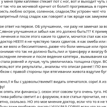
м у меня прям каплями стекает пот с ног, вот и выходит чуть
 так что аж мочевой кричит от боли!!! прогреваешь в горя
оесть люблю острое, соленное, сладкое,ТАк устроен чел! что
запретный плод сладок как говорят! а так вроде как замужем!
ое ответ на первое. ОБ улучшении, -ни разу не замечал за в
С,явное улучшение.и забыл как это должно быть??? К пример
лечения и после этого какие то сдвиги, мочится стал как ко
доктор НЕЕ!!!! я не чувствую таких сдвигов. я как омеба или 
так же вяло и бессимптомно.,разве что боли меньше или прох
 понимая что так не должно быть,пил и трансферу и виагру б
 последнее лечение и после ведение катетера , вымывания к
я стала ровней и лучше, чуть увеличилась толщина струи. ВО
есяц вот эти результаты , анализы что описал ранее! ! ПО 
бком с правой стороны при втягивании живота вздутие буг
но,!! я бы с удовольствием!!! видать опечатолся. сори! А и
фу!
 опять эти финансы ). сезон этот совсем туго очень туго. Н
ива работы светит! а с форумом, я все статьи прочитал, не 
кретно, скользко. НО это мое мнение доктор, если что то я не
буду тоже пробовать писать! УЩУ РАЗ СОРИ!! если что то не 