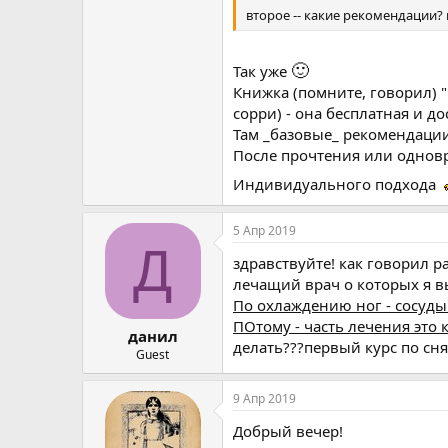
второе -- какие рекомендации?
🙂
Так уже
Книжка (помните, говорил) "
сорри) - она бесплатная и д
Там _базовые_ рекомендации
После прочтения или одновр
Индивидуального подхода
5 Апр 2019
Д
здравствуйте! как говорил
лечащий врач о которых я в
По охлаждению ног - сосуды
ПОтому - часть лечения это
данил
делать???первый курс по сн
Guest
9 Апр 2019
Добрый вечер!