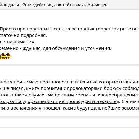
 мои дальнейшие действия, доктор! назначьте лечение.
Просто про простатит", есть на основных торрентах (я не в
остаточно подробная.
 и назначения.
еменно - жду Вас, для обсуждения и уточнения.
 ранее я принимаю противовоспалительные которые назначи
ыше писал, книгу прочитал с провокаторами борюсь соблю
 ног в таком случае - чаще спазмированы, кровообращение 
 как раз сосудорасширяющие процедуры и лекарств
а. С этим
ятию воспаления я прошел! какие будут дальнейшие рекоме