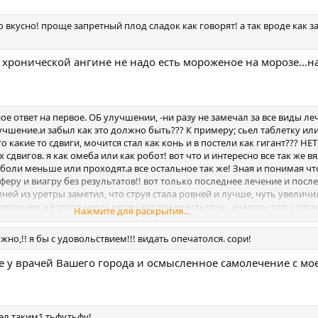
о вкусно! проще запретный плод сладок как говорят! а так вроде как з
ри хронической ангине не надо есть мороженое на морозе…н
ое ответ на первое. ОБ улучшении, -ни разу не замечал за все виды ле
учшение.и забыл как это должно быть??? К примеру; сьел таблетку и
о какие то сдвиги, мочится стал как конь и в постели как гигант??? НЕ
их сдвигов. я как омеба или как робот! вот что и интересно все так же в
боли меньше или проходят.а все остальное так же! Зная и понимая что
еру и виагру без результатов!! вот только последнее лечение и посл
ней из уретры заметил, что струя стала ровней и лучше, чуть увеличи
 впрочем а в итоге через месяц вот эти результаты , анализы что описа
Нажмите для раскрытия...
ил над лобком с правой стороны при втягивании живота вздутие буг
но,!! я бы с удовольствием!!! видать опечатолся. сори!
ие у врачей Вашего города и осмысленное самолечение с мо
ел таким1 тьфу.тьфу!