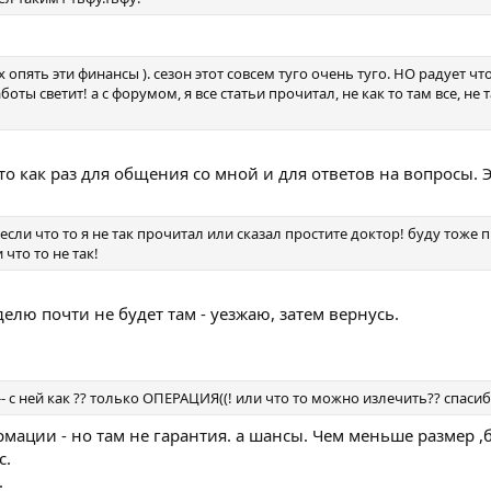
 опять эти финансы ). сезон этот совсем туго очень туго. НО радует чт
ты светит! а с форумом, я все статьи прочитал, не как то там все, не та
 это как раз для общения со мной и для ответов на вопросы. 
 если что то я не так прочитал или сказал простите доктор! буду тоже 
что то не так!
лю почти не будет там - уезжаю, затем вернусь.
- с ней как ?? только ОПЕРАЦИЯ((! или что то можно излечить?? спасиб
мации - но там не гарантия. а шансы. Чем меньше размер ,
с.
.