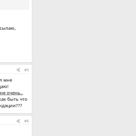
ысылаю,
#5
л мне
даю!
не очень..
 как быть что
ндации???
#6