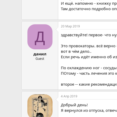
И ещё. напомню - книжку п
Там достаточно подробно опи
20 Мар 2019
Д
здравствуйте! первое- что н
Это провокаторы. всё верно 
вот в чём дело..
данил
Если речь идёт именно об и
Guest
По охлаждению ног - сосуды
ПОтому - часть лечения это
второе -- какие рекомендац
4 Апр 2019
Добрый день!
Я вернулся из отпуска, отве