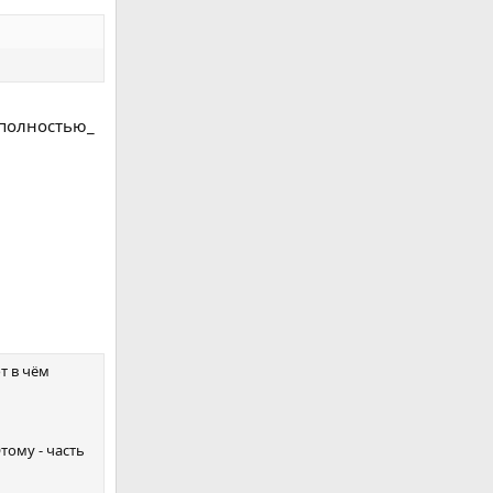
_полностью_
т в чём
тому - часть