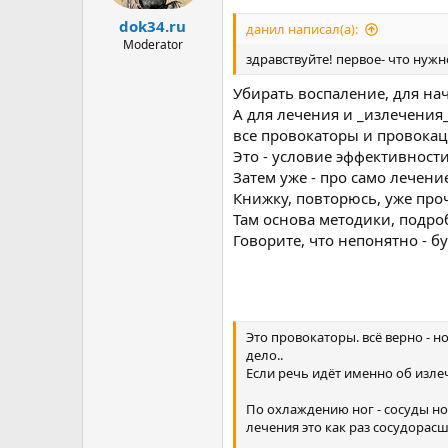
dok34.ru
данил написал(а):
Moderator
здравствуйте! первое- что нужн
Убирать воспаление, для нач
А для лечения и _излечения
все провокаторы и провокац
Это - условие эффективности
Затем уже - про само лечени
Книжку, повторюсь, уже про
Там основа методики, подро
Говорите, что непонятно - б
Это провокаторы. всё верно - н
дело..
Если речь идёт именно об изле
По охлаждению ног - сосуды но
лечения это как раз сосудора