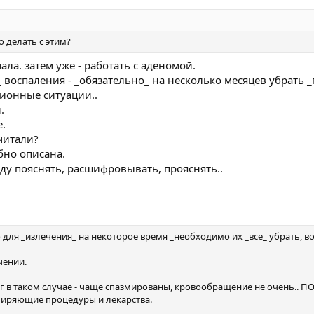
о делать с этим?
ала. затем уже - работать с аденомой.
_ воспаления - _обязательно_ на несколько месяцев убрать 
ионные ситуации..
.
е.
читали?
бно описана.
уду пояснять, расшифровывать, прояснять..
о для _излечения_ на некоторое время _необходимо их _все_ убрать, во
чении.
г в таком случае - чаще спазмированы, кровообращение не очень.. ПО
сширяющие процедуры и лекарства.