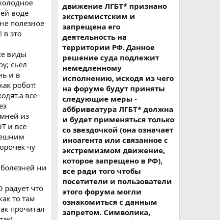
 холодное
движение ЛГБТ* признано
чей воде
экстремистским и
 не полезное
запрещена его
 в это
деятельность на
территории РФ. Данное
се виды
решение суда подлежит
у; сьел
немедленному
нь и в
исполнению, исходя из чего
как робот!
на форуме будут приняты
одят.а все
следующие меры -
ез
аббривеатура ЛГБТ* должна
амней из
и будет применяться только
Т и все
со звездочкой (она означает
внешним
иноагента или связанное с
орочек чу
экстремизмом движение,
которое запрещено в РФ),
з болезней ни
все ради того чтобы
посетители и пользователи
О радует что
этого форума могли
как то там
ознакомиться с данным
 так прочитал
запретом. Символика,
так!