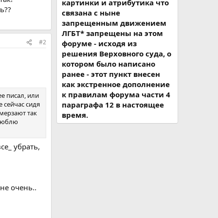
картинки и атрибутика что
ь??
связана с ныне
запрещенным движением
ЛГБТ* запрещены на этом
#2
форуме - исходя из
решения Верховного суда, о
котором было написано
ранее - этот пункт внесен
как экстренное дополнение
к правилам форума части 4
ее писал, или
е сейчас сидя
параграфа 12 в настоящее
омерзают так
время.
 люблю
се_ убрать,
не очень..