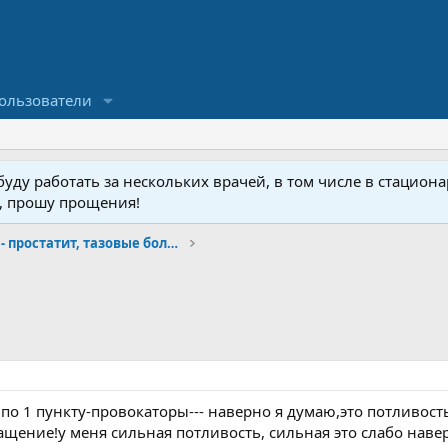
ользователи
ду работать за нескольких врачей, в том числе в стационар
у, прошу прощения!
Малая урология- простатит, тазовые боли, фиброз
по 1 пункту-провокаторы--- наверно я думаю,это потливость
ащение!у меня сильная потливость, сильная это слабо навер