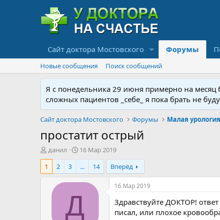
Сайт доктора Мостовского
Форумы
П
Новые сообщения
Поиск сообщений
Я с понедельника 29 июня примерно на месяц бу
сложных пациентов _себе_ я пока брать не буд
Сайт доктора Мостовского
Форумы
простатит острый
А
Д
данил
16 Мар 2019
в
а
1
2
3
...
14
Вперёд
т
т
о
а
р
н
16 Мар 2019
т
а
Д
Здравствуйте ДОКТОР! ответ 
е
ч
м
а
писал, или плохое кровообр