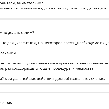
рочитали, внимательно?
сано - что и почему надо и нельзя кушать…что делать ,что н
ужно делать с этим?
- но для _излечения_ на некоторое время _необходимо их _в
злечении.
 ног в таком случае - чаще спазмированы, кровообращение 
 как раз сосудорасширяющие процедуры и лекарства.
ии? мои дальнейшие действия, доктор! назначьте лечение.
чаю Вам.