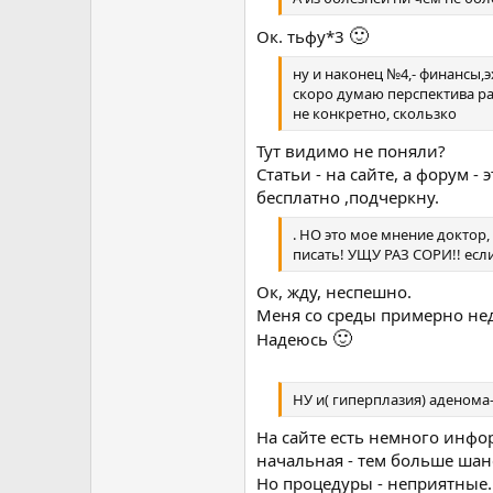
🙂
Ок. тьфу*3
ну и наконец №4,- финансы,эх
скоро думаю перспектива рабо
не конкретно, скользко
Тут видимо не поняли?
Статьи - на сайте, а форум -
бесплатно ,подчеркну.
. НО это мое мнение доктор,
писать! УЩУ РАЗ СОРИ!! если 
Ок, жду, неспешно.
Меня со среды примерно неде
🙂
Надеюсь
НУ и( гиперплазия) аденома-
На сайте есть немного инфор
начальная - тем больше шан
Но процедуры - неприятные.