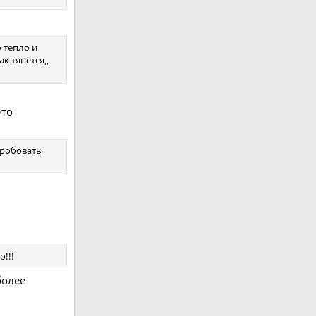
о тепло и
к тянется,,
Это
пробовать
о!!!
более