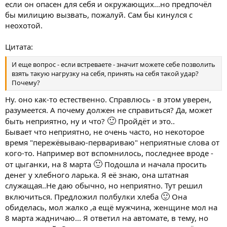
если он опасен для себя и окружающих...но предпочёл
бы милицию вызвать, пожалуй. Сам бы кинулся с
неохотой.
Цитата:
И еще вопрос - если встреваете - значит можете себе позволить
взять такую нагрузку на себя, принять на себя такой удар?
Почему?
Ну. оно как-то естественно. Справлюсь - в этом уверен,
разумеется. А почему должен не справиться? Да, может
🙂
быть неприятно, ну и что?
Пройдёт и это..
Бывает что неприятно, не очень часто, но некоторое
время "пережёвываю-первариваю" неприятные слова от
кого-то. Например вот вспомнилось, последнее вроде -
🙂
от цыганки, на 8 марта
Подошла и начала просить
денег у хлебного ларька. Я её знаю, она штатная
служащая..Не даю обычно, но неприятно. Тут решил
🙂
включиться. Предложил полбулки хлеба
Она
обиделась, мол жалко ,а ещё мужчина, женщине мол на
8 марта жадничаю... Я ответил на автомате, в тему, но