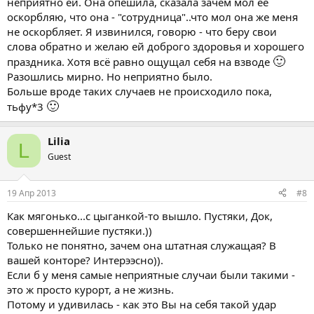
неприятно ей. Она опешила, сказала зачем мол её
оскорбляю, что она - "сотрудница"..что мол она же меня
не оскорбляет. Я извинился, говорю - что беру свои
слова обратно и желаю ей доброго здоровья и хорошего
🙂
праздника. Хотя всё равно ощущал себя на взводе
Разошлись мирно. Но неприятно было.
Больше вроде таких случаев не происходило пока,
🙂
тьфу*3
Lilia
L
Guest
19 Апр 2013
#8
Как мягонько...с цыганкой-то вышло. Пустяки, Док,
совершеннейшие пустяки.))
Только не понятно, зачем она штатная служащая? В
вашей конторе? Интерээсно)).
Если б у меня самые неприятные случаи были такими -
это ж просто курорт, а не жизнь.
Потому и удивилась - как это Вы на себя такой удар