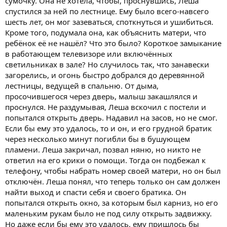
сумочку. Она не хотела, чтобы, проснувшись, Леша
спустился за ней по лестнице. Ему было всего-навсего
шесть лет, он мог зазеваться, споткнуться и ушибиться.
Кроме того, подумала она, как объяснить матери, что
ребёнок её не нашёл? Что это было? Короткое замыкание
в работающем телевизоре или включённых
светильниках в зале? Но случилось так, что занавески
загорелись, и огонь быстро добрался до деревянной
лестницы, ведущей в спальню. От дыма,
просочившегося через дверь, малыш закашлялся и
проснулся. Не раздумывая, Леша вскочил с постели и
попытался открыть дверь. Надавил на засов, но не смог.
Если бы ему это удалось, то и он, и его грудной братик
через несколько минут погибли бы в бушующем
пламени. Леша закричал, позвал няню, но никто не
ответил на его крики о помощи. Тогда он подбежал к
телефону, чтобы набрать номер своей матери, но он был
отключён. Леша понял, что теперь только он сам должен
найти выход и спасти себя и своего братика. Он
попытался открыть окно, за которым был карниз, но его
маленьким рукам было не под силу открыть задвижку.
Но даже если бы ему это удалось, ему пришлось бы