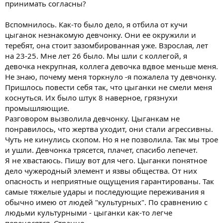
принимать согласны?
Вспомнилось. Как-то было дело, я отбила от кучи
цыганок незнакомую девчонку. Они ее окружили и
теребят, она стоит зазомбированная уже. Взрослая, лет
на 23-25. Мне лет 26 было. Мы шли с коллегой, я
девочка некрупная, коллега девочка вдвое меньше меня.
Не знаю, почему меня торкнуло -я пожалела ту девчонку.
Пришлось повести себя так, что цыганки не смели меня
коснуться. Их было штук 8 наверное, грязнухи
промышляющие.
Разговором вызволила девчонку. Цыганкам не
понравилось, что жертва уходит, они стали агрессивны.
Чуть не кинулись скопом. Но я не позволила. Так мы трое
и ушли. Девчонка трясется, плачет, спасибо лепечет.
Я не хвастаюсь. Пишу вот для чего. Цыганки понятное
дело чужеродный элемент и язвы общества. От них
опасность и неприятные ощущения гарантированы. Так
самые тяжелые удары и последующие переживания я
обычно имею от людей "культурных". По сравнению с
людьми культурными - цыганки как-то легче
переносятся. Странно.