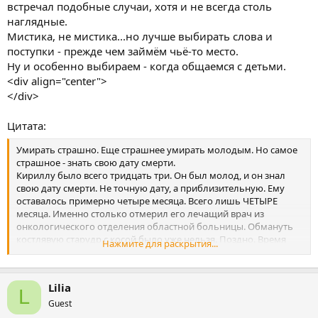
встречал подобные случаи, хотя и не всегда столь
наглядные.
Мистика, не мистика...но лучше выбирать слова и
поступки - прежде чем займём чьё-то место.
Ну и особенно выбираем - когда общаемся с детьми.
<div align="center">
</div>
Цитата:
Умирать страшно. Еще страшнее умирать молодым. Но самое
страшное - знать свою дату смерти.
Кириллу было всего тридцать три. Он был молод, и он знал
свою дату смерти. Не точную дату, а приблизительную. Ему
оставалось примерно четыре месяца. Всего лишь ЧЕТЫРЕ
месяца. Именно столько отмерил его лечащий врач из
онкологического отделения областной больницы. Обмануть
костлявую старудр с косой было уже нельзя. Поздно. Время
Нажмите для раскрытия...
упущено. Опухоль пустила метастазы. Четвертая степень.
Диагноз, равнозначный смертному приговору, без права
обжалования и отсрочки. Приговор без апелляции.
Lilia
Он вышел из подъезда, на улице припекало первое по-
L
настоящему яркое весенне солнце. Кирилл снял с головы
Guest
шапку и бросил её в урну. В этом году шапка больше не