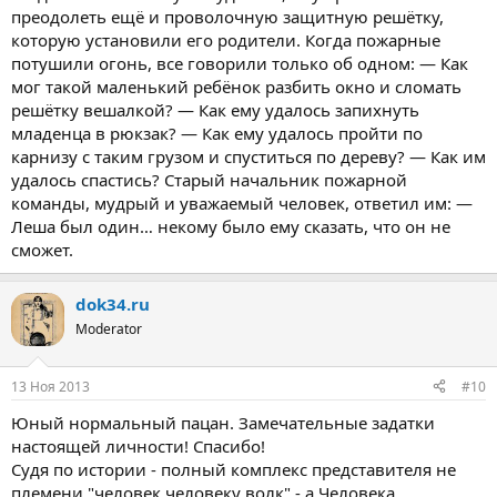
преодолеть ещё и проволочную защитную решётку,
которую установили его родители. Когда пожарные
потушили огонь, все говорили только об одном: — Как
мог такой маленький ребёнок разбить окно и сломать
решётку вешалкой? — Как ему удалось запихнуть
младенца в рюкзак? — Как ему удалось пройти по
карнизу с таким грузом и спуститься по дереву? — Как им
удалось спастись? Старый начальник пожарной
команды, мудрый и уважаемый человек, ответил им: —
Леша был один… некому было ему сказать, что он не
сможет.
dok34.ru
Moderator
13 Ноя 2013
#10
Юный нормальный пацан. Замечательные задатки
настоящей личности! Спасибо!
Судя по истории - полный комплекс представителя не
племени "человек человеку волк" - а Человека.