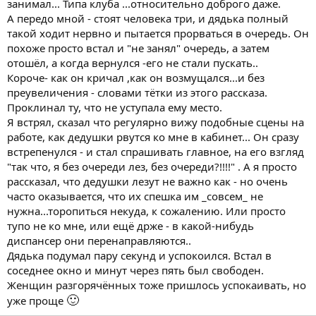
занимал... Типа клуба ...относительно доброго даже.
Тетка с сумкой-тележкой вальяжно склонилась над Кириллом,
А передо мной - стоят человека три, и дядька полный
всем своим видом показывая, что ей должны уступить место.
такой ходит нервно и пытается прорваться в очередь. Он
- Так вон же, есть свободные места – удивленно ответил
похоже просто встал и "не занял" очередь, а затем
Кирилл, снимая наушники и показывая на свободные места в
отошёл, а когда вернулся -его не стали пускать..
конце автобуса.
- И что мне теперь туда вприпрыжку бежать? Тебя старших
Короче- как он кричал ,как он возмущался...и без
уважать не учили? Или ты только хамить умеешь? Что
преувеличения - словами тётки из этого рассказа.
вылупился? Не видишь, мне тяжело, мог бы и уступить.
Проклинал ту, что не уступала ему место.
- Женщина, да с чего вы решили, что мне самому не тяжело?
Я встрял, сказал что регулярно вижу подобные сцены на
Мне, может быть ещё држе, чем Вам. Тем более, что места-то
работе, как дедушки рвутся ко мне в кабинет... Он сразу
свободные есть. Полно. Выбирайте любое и садитесь.
встрепенулся - и стал спрашивать главное, на его взгляд
- Вот же молодёжь пошла – запричитала женщина, обращаясь
уже ко всему автобусу – нет, вы только посмотрите на него!
"так что, я без очереди лез, без очереди?!!!!" . А я просто
Голову он себе обрил, скинхед проклятый! А то, что мы с
рассказал, что дедушки лезут не важно как - но очень
фашистами воевали, значит зря. Вот они, фашисты, посреди
часто оказывается, что их спешка им _совсем_ не
дня в автобусах ездят и никого не боятся!
нужна...торопиться некуда, к сожалению. Или просто
- Если вам так нужно моё место, вот, садитесь! – Кирилл
тупо не ко мне, или ещё држе - в какой-нибудь
вскочил с сиденья и перешел в конец автобуса.
диспансер они перенаправляются..
- Ни стыда ни совести. – буркнула женщина с сумкой-тележкой
и уселась на освободившееся место.
Дядька подумал пару секунд и успокоился. Встал в
Кирилл надел наушники и включил музыку на максимальную
соседнее окно и минут через пять был свободен.
громкость. На своей остановке он вышел и привычным
Женщин разгорячённых тоже пришлось успокаивать, но
маршрутом пошел в сторону больницы.
🙂
уже проще