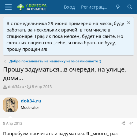
Вход
Регистрация
Я с понедельника 29 июня примерно на месяц буду
работать за нескольких врачей, в том числе в
стационаре. График пока неясен, будет на сайте. Но
сложных пациентов _себе_ я пока брать не буду,
прошу прощения!
Добро пожаловать на чашечку чего-сами-знаете :)
Прошу задуматься...в очереди, на улице,
дома,..
А
Д
dok34.ru
8 Апр 2013
в
а
т
т
dok34.ru
о
а
Moderator
р
н
т
а
е
ч
8 Апр 2013
#1
м
а
ы
л
Попробуем прочитать и задуматься. Я _много_ раз
а