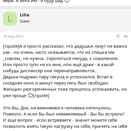
🙂
мере. А многим - я буду рад
Lilia
L
Guest
19 Апр 2013
#6
[/quote]А я просто рассказал, что дедушки лезут не важно
как - но очень часто оказывается, что их спешка им
_совсем_ не нужна...торопиться некуда, к сожалению.
Или просто тупо не ко мне, или ещё држе - в какой-
нибудь диспансер они перенаправляются..
Дядька подумал пару секунд и успокоился. Встал в
соседнее окно и минут через пять был свободен.
Женщин разгорячённых тоже пришлось успокаивать, но
🙂
уже проще
[/quote]
Это Вы, Док, на вменяемого человека наткнулись.
Повезло. А если бы был невменяемый - Вы бы встряли?
И еще вопрос - если встреваете - значит можете себе
позволить взять такую нагрузку на себя, принять на себя