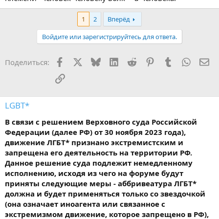
1
2
Вперёд
Войдите или зарегистрируйтесь для ответа.
Facebook
X
Bluesky
LinkedIn
Reddit
Pinterest
Tumblr
WhatsA
Эл
Поделиться:
Ссылка
LGBT*
В связи с решением Верховного суда Российской
Федерации (далее РФ) от 30 ноября 2023 года),
движение ЛГБТ* признано экстремистским и
запрещена его деятельность на территории РФ.
Данное решение суда подлежит немедленному
исполнению, исходя из чего на форуме будут
приняты следующие меры - аббривеатура ЛГБТ*
должна и будет применяться только со звездочкой
(она означает иноагента или связанное с
экстремизмом движение, которое запрещено в РФ),