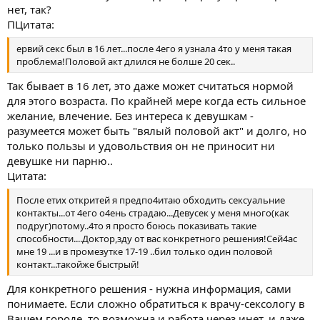
нет, так?
ПЦитата:
ервий секс был в 16 лет...после 4его я узнала 4то у меня такая
проблема!Половой акт длился не болше 20 сек..
Так бывает в 16 лет, это даже может считаться нормой
для этого возраста. По крайней мере когда есть сильное
желание, влечение. Без интереса к девушкам -
разумеется может быть "вялый половой акт" и долго, но
только пользы и удовольствия он не приносит ни
девушке ни парню..
Цитата:
После етих откритей я предпо4итаю обходить сексуальние
контакты...от 4его о4ень страдаю...Девусек у меня много(как
подруг)потому..4то я просто боюсь показивать такие
способности....Доктор,зду от вас конкретного решения!Сей4ас
мне 19 ...и в промезутке 17-19 ..бил только один половой
контакт...такойже быстрый!
Для конкретного решения - нужна информация, сами
понимаете. Если сложно обратиться к врачу-сексологу в
Вашем городе, то возможна и работа через инет, и даже