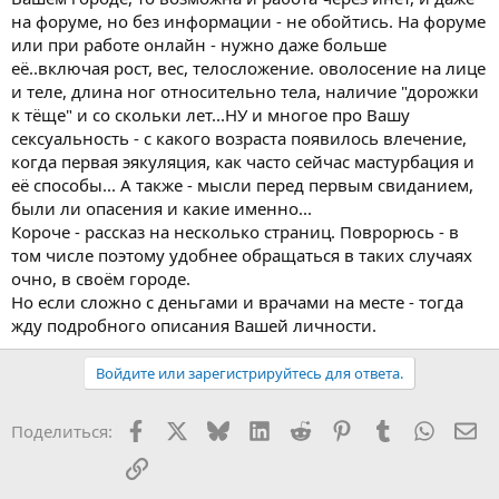
на форуме, но без информации - не обойтись. На форуме
или при работе онлайн - нужно даже больше
её..включая рост, вес, телосложение. оволосение на лице
и теле, длина ног относительно тела, наличие "дорожки
к тёще" и со скольки лет...НУ и многое про Вашу
сексуальность - с какого возраста появилось влечение,
когда первая эякуляция, как часто сейчас мастурбация и
её способы... А также - мысли перед первым свиданием,
были ли опасения и какие именно...
Короче - рассказ на несколько страниц. Поврорюсь - в
том числе поэтому удобнее обращаться в таких случаях
очно, в своём городе.
Но если сложно с деньгами и врачами на месте - тогда
жду подробного описания Вашей личности.
Войдите или зарегистрируйтесь для ответа.
Facebook
X
Bluesky
LinkedIn
Reddit
Pinterest
Tumblr
WhatsA
Эл
Поделиться:
Ссылка