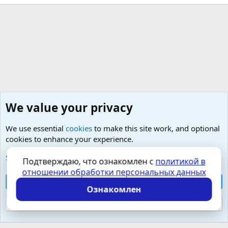
We value your privacy
We use essential
cookies
to make this site work, and optional
cookies to enhance your experience.
Психология и отношения, включая сексуальность.
See further information and configure your preferences
Подтверждаю, что ознакомлен с
политикой в
отношении обработки персональных данных
Cookies
Russian (RU)
Accept all cookies
Контактная форма
Условия и правила
Ознакомлен
Политика конфиденциальности
Помощь
Главная
R
S
Reject optional cookies
S
Локализация от
XenForo.Info