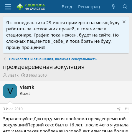
Вход
Регистрация
Я с понедельника 29 июня примерно на месяц буду
работать за нескольких врачей, в том числе в
стационаре. График пока неясен, будет на сайте. Но
сложных пациентов _себе_ я пока брать не буду,
прошу прощения!
Психология и отношения, включая сексуальность.
преждевременaя эокуляция
А
Д
vlas1k
3 Июл 2010
в
а
т
т
vlas1k
V
о
а
Guest
р
н
т
а
е
ч
3 Июл 2010
#1
м
а
ы
л
Здравствуйте Доктор,у меня проблема преждевременой
а
эокуляции!Первий секс был в 16 лет...после 4его я узнала
4то у меня такая проблема!Половой акт длился не болше