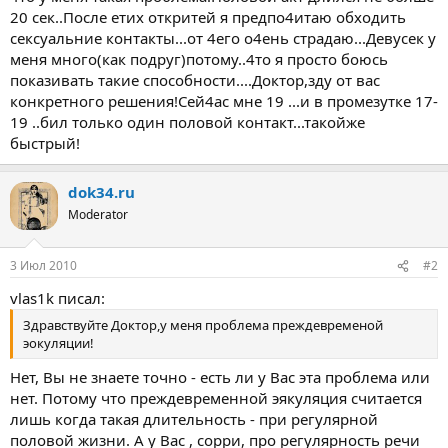
20 сек..После етих откритей я предпо4итаю обходить
сексуальние контакты...от 4его о4ень страдаю...Девусек у
меня много(как подруг)потому..4то я просто боюсь
показивать такие способности....Доктор,зду от вас
конкретного решения!Сей4ас мне 19 ...и в промезутке 17-
19 ..бил только один половой контакт...такойже
быстрый!
dok34.ru
Moderator
3 Июл 2010
#2
vlas1k писал:
Здравствуйте Доктор,у меня проблема преждевременой
эокуляции!
Нет, Вы не знаете точно - есть ли у Вас эта проблема или
нет. Потому что преждевременной эякуляция считается
лишь когда такая длительность - при регулярной
половой жизни. А у Вас , сорри, про регулярность речи