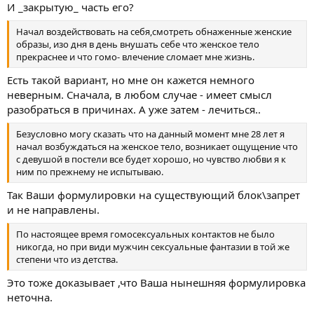
И _закрытую_ часть его?
Начал воздействовать на себя,смотреть обнаженные женские
образы, изо дня в день внушать себе что женское тело
прекраснее и что гомо- влечение сломает мне жизнь.
Есть такой вариант, но мне он кажется немного
неверным. Сначала, в любом случае - имеет смысл
разобраться в причинах. А уже затем - лечиться..
Безусловно могу сказать что на данный момент мне 28 лет я
начал возбуждаться на женское тело, возникает ощущение что
с девушой в постели все будет хорошо, но чувство любви я к
ним по прежнему не испытываю.
Так Ваши формулировки на существующий блок\запрет
и не направлены.
По настоящее время гомосексуальных контактов не было
никогда, но при види мужчин сексуальные фантазии в той же
степени что из детства.
Это тоже доказывает ,что Ваша нынешняя формулировка
неточна.