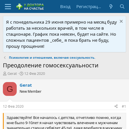
Вход
Регистрация
Я с понедельника 29 июня примерно на месяц буду
работать за нескольких врачей, в том числе в
стационаре. График пока неясен, будет на сайте. Но
сложных пациентов _себе_ я пока брать не буду,
прошу прощения!
Психология и отношения, включая сексуальность.
Преодоление гомосексуальности
А
Д
Gerat
12 Фев 2020
в
а
т
т
Gerat
G
о
а
New Member
р
н
т
а
е
ч
12 Фев 2020
#1
м
а
ы
л
Здравствуйте! Все началось с детства, отчетливо помню, когда
а
мне было 9-10лет я начал чувствовать влечение к мужчинам
значительно старше себя(лет 45-ти), даже влюбился в мужчину,