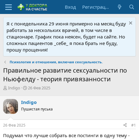
Вход
Регистрация
Я с понедельника 29 июня примерно на месяц буду
работать за нескольких врачей, в том числе в
стационаре. График пока неясен, будет на сайте. Но
сложных пациентов _себе_ я пока брать не буду,
прошу прощения!
Психология и отношения, включая сексуальность.
Правильное развитие сексуальности по
Ньюфелду - теория привязанности
А
Д
Indigo
26 Фев 2025
в
а
т
т
Indigo
о
а
Пушистая пуська
р
н
т
а
е
ч
26 Фев 2025
#1
м
а
ы
л
Подумал что лучше собрать все постинги в одну тему -
а