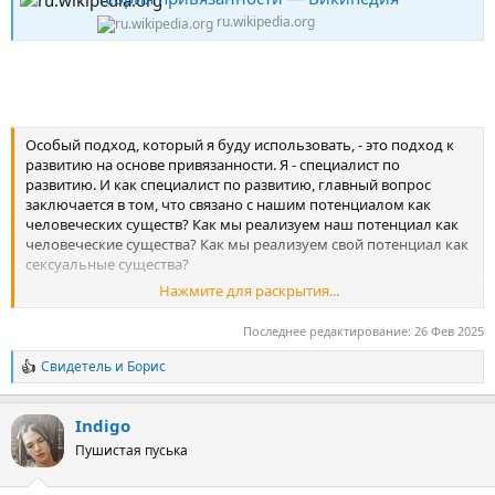
ru.wikipedia.org
Особый подход, который я буду использовать, - это подход к
развитию на основе привязанности. Я - специалист по
развитию. И как специалист по развитию, главный вопрос
заключается в том, что связано с нашим потенциалом как
человеческих существ? Как мы реализуем наш потенциал как
человеческие существа? Как мы реализуем свой потенциал как
сексуальные существа?
Нажмите для раскрытия...
Как мы это осознаем? На что это похоже? На что это похоже,
если мы действительно реализуем свой потенциал как
Последнее редактирование:
26 Фев 2025
сексуальные существа? Мы рассмотрим этот вопрос и выясним,
что
сексуальность действительно не отделена от других
Свидетель
и
Борис
Р
вопросов реализации нашего потенциала.
На самом деле
е
сексуальность, можно сказать, как перчатка, надевается
а
на развитие и отражает развитие в других областях.
Indigo
к
ц
Пушистая пуська
и
Итак, прежде всего, что изменилось? Первое, что изменилось, -
и
это сам подростковый возраст, его продолжительность