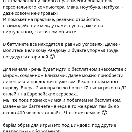
Она заработает у любого практически обладателя
персонального компьютера, Мака, ноутбука, нетбука, -
даже совсем не-игровых!
И поможет на практике, реально отработать
взаимодействие между нами, пусть даже и на
виртуальном, сказочном объекте.
В баттлнете все находятся в равных условиях. Далее -
молитесь Великому Рандому и будьте упорны! Труды
🙂
воздадутся сторицей
Для начала - речь будет идти о бесплатном знакомстве с
миром, созданном Близзами. Далее можно приобрести
лицензию и продолжить уже там. Реально там много
народу. Вчера, 2 января было более 17 тыс игроков в Д2
онлайн на Европейских серверах..
Мы же пока познакомимся и побегаем на бесплатном,
маленьком баттлнете - вчера в то же время там было
🙂
около 400 человек онлайн. Что тоже немало
берём образ для игры (это под Виндовс, под другие
платформы - обсуждаемо!).