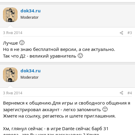
dok34.ru
Moderator
3 Янв 2014
#3
🙂
Лучше
Но я не знаю бесплатной версии, а сие актуально.
🙂
Так что Д2 - великий уравнитель
dok34.ru
Moderator
3 Янв 2014
#4
Вернемся к общению.Для игры и свободного общения я
🙂
зарегистрировал аккаунт - легко запомнить
Жмете на ссылку, регаетесь и шлете приглашения.
Хм, глянул сейчас - в игре Dante сейчас барб 31
левела...это Вы уже так раскачались? Круто..