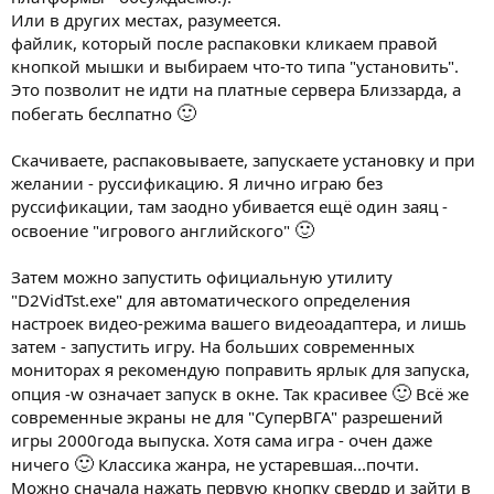
Или в других местах, разумеется.
файлик, который после распаковки кликаем правой
кнопкой мышки и выбираем что-то типа "установить".
Это позволит не идти на платные сервера Близзарда, а
🙂
побегать беслпатно
Скачиваете, распаковываете, запускаете установку и при
желании - руссификацию. Я лично играю без
руссификации, там заодно убивается ещё один заяц -
🙂
освоение "игрового английского"
Затем можно запустить официальную утилиту
"D2VidTst.exe" для автоматического определения
настроек видео-режима вашего видеоадаптера, и лишь
затем - запустить игру. На больших современных
мониторах я рекомендую поправить ярлык для запуска,
🙂
опция -w означает запуск в окне. Так красивее
Всё же
современные экраны не для "СуперВГА" разрешений
игры 2000года выпуска. Хотя сама игра - очен даже
🙂
ничего
Классика жанра, не устаревшая...почти.
Можно сначала нажать первую кнопку свердр и зайти в