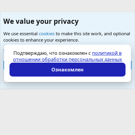
We value your privacy
We use essential
cookies
to make this site work, and optional
cookies to enhance your experience.
Добро пожаловать на чашечку чего-сами-знаете :)
See further information and configure your preferences
Подтверждаю, что ознакомлен с
политикой в
отношении обработки персональных данных
Cookies
Russian (RU)
Accept all cookies
Контактная форма
Условия и правила
Ознакомлен
Политика конфиденциальности
Помощь
Главная
R
S
Reject optional cookies
S
Локализация от
XenForo.Info