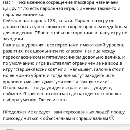
Пас 1 = искаженное сокращение !пассворд назначаем
цифру 1" ,то есть парольная игра, с именем таким-то и
паролем единичка.
Сейчас у нас пароль 123 , кстати. Пароль на игру не
должен быть супер-сложным. скорее простым и удобным
для введения. ПРосто чтобы посторонние в нашу игру не
заходили.
Разница в уровнях - все персонажи имеют свой уровень
развития, как школьники по классам. Раница между
первоклассником и пятиклассником довольно велика. И
по умолчанию игра выставляет ограничение на вход в
игру "старшеклассников" или "малышей". Галочка стоит,
но её можно убрать и тогда все могут заходить ,все
уровни в смысле. Даже "учителя" и "выпускники"..
Около маны - когда увидите экран игры - увидите,
поймёте. Я зрительно показал где находится кнопочка
выбора умения. Где её искать.
ПРодолжение следует , заинтересованных людей прошу
🙂
присоединиться к объяснялкам и спрашивалкам