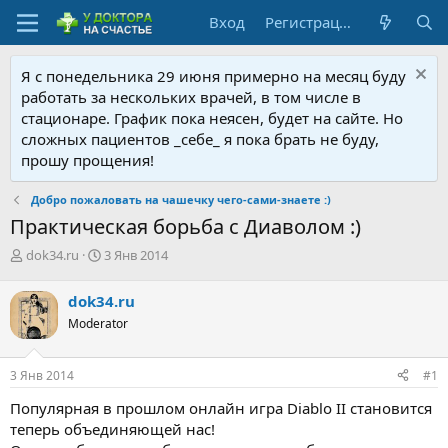
Вход
Регистрация
Я с понедельника 29 июня примерно на месяц буду
работать за нескольких врачей, в том числе в
стационаре. График пока неясен, будет на сайте. Но
сложных пациентов _себе_ я пока брать не буду,
прошу прощения!
Добро пожаловать на чашечку чего-сами-знаете :)
Практическая борьба с Диаволом :)
А
Д
dok34.ru
3 Янв 2014
в
а
т
т
dok34.ru
о
а
Moderator
р
н
т
а
е
ч
3 Янв 2014
#1
м
а
ы
л
Популярная в прошлом онлайн игра Diablo II становится
а
теперь объединяющей нас!