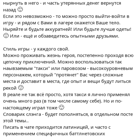
нырнуть в него - и часть утерянных денег вернутся
🙂
назад
Если это невозможно - то можно просто выйти-войти в
игру - и рядом с Вами в лагере окажется Ваше тело.
Ныряйте и будьте аккуратней! Или будьте лучше одеты!
🙂
Или - ещё и обзаведитесь опытными друзьями.
Стиль игры - у каждого свой.
Можно проживать жезнь героя, постепенно проходя всю
цепочку приключений. Можно воспользоваться так
наывзаемым "такси" или паровозом - высокоуровневым
персонажем, который "протянет" Вас через сложные
места и доставит в места, где опыт и вещи будут литься
🙂
рекой
В реале не так всё просто, хотя такси я лично применял
очень много раз (в том числе самому себе). Но и по-
🙂
настоящему играл тоже
Словарик слэнга - будет пополняться, в отдельном посте
этой темы..
Писать в чате приходится латиницей, и часто с
применением специфичных баттлнетовских