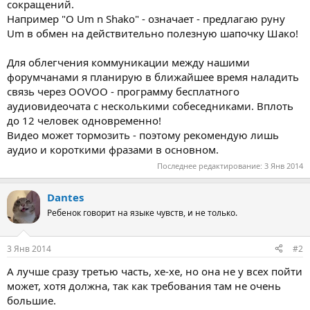
сокращений.
Например "O Um n Shako" - означает - предлагаю руну
Um в обмен на действительно полезную шапочку Шако!
Для облегчения коммуникации между нашими
форумчанами я планирую в ближайшее время наладить
связь через OOVOO - программу бесплатного
аудиовидеочата с несколькими собеседниками. Вплоть
до 12 человек одновременно!
Видео может тормозить - поэтому рекомендую лишь
аудио и короткими фразами в основном.
Последнее редактирование:
3 Янв 2014
Dantes
Ребенок говорит на языке чувств, и не только.
3 Янв 2014
#2
А лучше сразу третью часть, хе-хе, но она не у всех пойти
может, хотя должна, так как требования там не очень
большие.