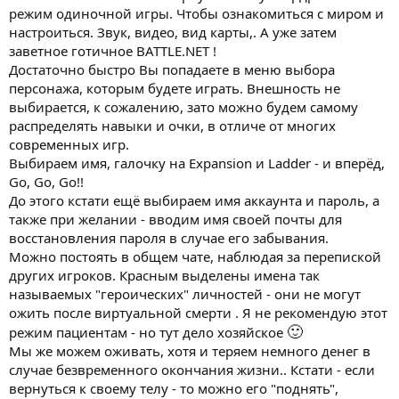
режим одиночной игры. Чтобы ознакомиться с миром и
настроиться. Звук, видео, вид карты,. А уже затем
заветное готичное BATTLE.NET !
Достаточно быстро Вы попадаете в меню выбора
персонажа, которым будете играть. Внешность не
выбирается, к сожалению, зато можно будем самому
распределять навыки и очки, в отличе от многих
современных игр.
Выбираем имя, галочку на Expansion и Ladder - и вперёд,
Go, Go, Go!!
До этого кстати ещё выбираем имя аккаунта и пароль, а
также при желании - вводим имя своей почты для
восстановления пароля в случае его забывания.
Можно постоять в общем чате, наблюдая за перепиской
других игроков. Красным выделены имена так
называемых "героических" личностей - они не могут
ожить после виртуальной смерти . Я не рекомендую этот
🙂
режим пациентам - но тут дело хозяйское
Мы же можем оживать, хотя и теряем немного денег в
случае безвременного окончания жизни.. Кстати - если
вернуться к своему телу - то можно его "поднять",