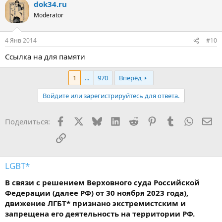
dok34.ru
Moderator
4 Янв 2014
#10
Ссылка на для памяти
1
...
970
Вперёд
Войдите или зарегистрируйтесь для ответа.
Facebook
X
Bluesky
LinkedIn
Reddit
Pinterest
Tumblr
WhatsA
Эл
Поделиться:
Ссылка
LGBT*
В связи с решением Верховного суда Российской
Федерации (далее РФ) от 30 ноября 2023 года),
движение ЛГБТ* признано экстремистским и
запрещена его деятельность на территории РФ.