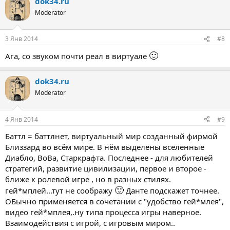
dok34.ru
Moderator
3 Янв 2014
#8
🙂
Ага, со звуком почти реал в виртуале
dok34.ru
Moderator
4 Янв 2014
#9
Баттл = баттлнет, виртуальный мир созданный фирмой
Близзард во всём мире. В нём выделены вселенные
Диабло, ВоВа, Старкрафта. Последнее - для любителей
стратегий, развитие цивилизации, первое и второе -
ближе к ролевой игре , но в разных стилях.
🙂
гей*мплей...тут не соображу
Данте подскажет точнее.
ОБычно применяется в сочетании с "удобство гей*млея",
видео гей*мплея,.ну типа процесса игры наверное.
Взаимодействия с игрой, с игровым миром..