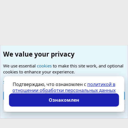
We value your privacy
We use essential
cookies
to make this site work, and optional
cookies to enhance your experience.
Любые вопросы от Гостей - анонимно
See further information and configure your preferences
Подтверждаю, что ознакомлен с
политикой в
отношении обработки персональных данных
Cookies
Russian (RU)
Accept all cookies
Контактная форма
Условия и правила
Ознакомлен
Политика конфиденциальности
Помощь
Главная
R
S
Reject optional cookies
S
Локализация от
XenForo.Info