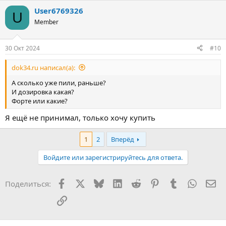
User6769326
U
Member
30 Окт 2024
#10
dok34.ru написал(а):
А сколько уже пили, раньше?
И дозировка какая?
Форте или какие?
Я ещё не принимал, только хочу купить
1
2
Вперёд
Войдите или зарегистрируйтесь для ответа.
Facebook
X
Bluesky
LinkedIn
Reddit
Pinterest
Tumblr
WhatsA
Эл
Поделиться:
Ссылка