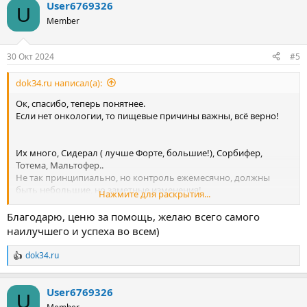
User6769326
U
Member
30 Окт 2024
#5
dok34.ru написал(а):
Ок, спасибо, теперь понятнее.
Если нет онкологии, то пищевые причины важны, всё верно!
Их много, Сидерал ( лучше Форте, большие!), Сорбифер,
Тотема, Мальтофер..
Не так принципиально, но контроль ежемесячно, должны
быть небольшие, но заметные изменения!
Нажмите для раскрытия...
Минус у всех - могут давать запоры, то есть необходимо
планово запоры профилактировать!!
Благодарю, ценю за помощь, желаю всего самого
наилучшего и успеха во всем)
dok34.ru
Р
е
а
User6769326
к
U
ц