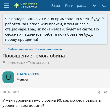
Вход
Регистрация
Я с понедельника 29 июня примерно на месяц буду
работать за нескольких врачей, в том числе в
стационаре. График пока неясен, будет на сайте. Но
сложных пациентов _себе_ я пока брать не буду,
прошу прощения!
Любые вопросы от Гостей - анонимно
Повышение гемоглобина
А
Д
User6769326
30 Окт 2024
в
а
т
т
User6769326
U
о
а
Member
р
н
т
а
е
ч
30 Окт 2024
#1
м
а
ы
л
У меня уровень гемоглобина 90, как можно повысить
а
уровень гемоглобина?