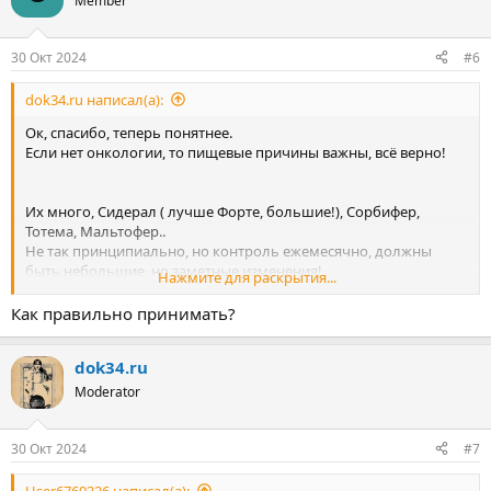
Member
и
и
:
30 Окт 2024
#6
dok34.ru написал(а):
Ок, спасибо, теперь понятнее.
Если нет онкологии, то пищевые причины важны, всё верно!
Их много, Сидерал ( лучше Форте, большие!), Сорбифер,
Тотема, Мальтофер..
Не так принципиально, но контроль ежемесячно, должны
быть небольшие, но заметные изменения!
Нажмите для раскрытия...
Минус у всех - могут давать запоры, то есть необходимо
планово запоры профилактировать!!
Как правильно принимать?
dok34.ru
Moderator
30 Окт 2024
#7
User6769326 написал(а):