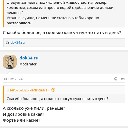
следует запивать подкисленной жидкостью, например,
компотом, соком или просто водой с добавлением дольки
лимона."
Уточню, лучше, не меньше стакана, чтобы хорошо
растворялось!
Спасибо большое, а сколько капсул нужно пить в день?
dok34.ru
Р
е
а
dok34.ru
к
ц
Moderator
и
и
:
30 Окт 2024
#9
User6769326 написал(а):
Спасибо большое, а сколько капсул нужно пить в день?
А сколько уже пили, раньше?
И дозировка какая?
Форте или какие?