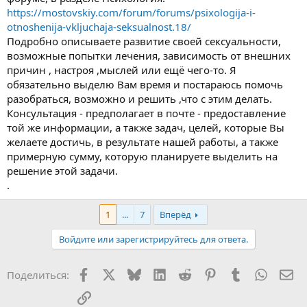
https://mostovskiy.com/forum/forums/psixologija-i-
otnoshenija-vkljuchaja-seksualnost.18/
Подробно описываете развитие своей сексуальности,
возможные попытки лечения, зависимость от внешних
причин , настроя ,мыслей или ещё чего-то. Я
обязательно выделю Вам время и постараюсь помочь
разобраться, возможно и решить ,что с этим делать.
Консультация - предполагает в почте - предоставление
той же информации, а также задач, целей, которые Вы
желаете достичь, в результате нашей работы, а также
примерную сумму, которую планируете выделить на
решение этой задачи.
.
1
...
7
Вперёд
Войдите или зарегистрируйтесь для ответа.
Facebook
X
Bluesky
LinkedIn
Reddit
Pinterest
Tumblr
WhatsA
Эл
Поделиться:
Ссылка