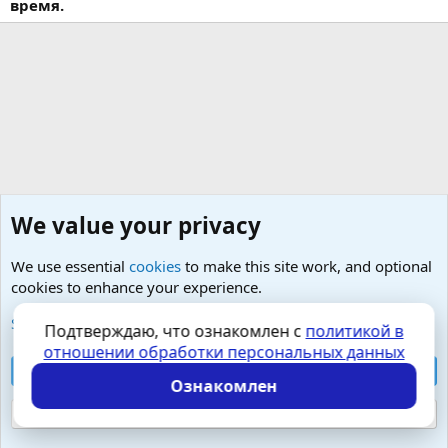
время.
We value your privacy
We use essential
cookies
to make this site work, and optional
cookies to enhance your experience.
Любые вопросы от Гостей - анонимно
See further information and configure your preferences
Подтверждаю, что ознакомлен с
политикой в
отношении обработки персональных данных
Cookies
Russian (RU)
Accept all cookies
Контактная форма
Условия и правила
Ознакомлен
Политика конфиденциальности
Помощь
Главная
R
S
Reject optional cookies
S
Локализация от
XenForo.Info