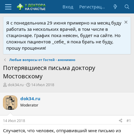
Вход
Регистрация
Я с понедельника 29 июня примерно на месяц буду
работать за нескольких врачей, в том числе в
стационаре. График пока неясен, будет на сайте. Но
сложных пациентов _себе_ я пока брать не буду,
прошу прощения!
Любые вопросы от Гостей - анонимно
Потерявшиеся письма доктору
Мостовскому
А
Д
dok34.ru
14 Июл 2018
в
а
т
т
dok34.ru
о
а
Moderator
р
н
т
а
е
ч
14 Июл 2018
#1
м
а
ы
л
Случается, что человек, отправивший мне письмо из
а