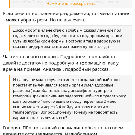
спокойно А врачи во многом не правы в своем лечении
Нажмите для раскрытия...
Йога для пищеварения от застоев и для прастаты + овощи и
отказ от курения постепенно И какие то травы... После лишь
Если рези от воспаления-раздражения, то смена питания
после подготовки ( рези пропали давно незнаю почему)
- может убрать рези. Но не вылечить.
Дискомфорт в члене стал оч слабым Сказал лечение пол
года...через пол года будешь жить со здоровым органом
Суть из якобы хрон формы в острую а там в здоровую И
сказал придерживаться этих правил лучше всегда
Частично верно говорит. Подробнее - пожалуйста
давайте достаточно подробную информацию, как у
врача на приёме. Анализы, подробный рассказ.
И нашел не мало случаев в инете когда застойный хрон
прастатит вылечивался Тоесть орган имел здоровые
размеры ( жалоба толькл на дискомфорт в уретре и
геморой) Эрекция сильная задержки небыло в туалет хожу
как положено ( много выпью пойду через часа 2 мало
выпью может и через 3-4 пойду и в зависимости от
температуры) Вопрос...почему Почему не говорят есть
варианты как вылечить его?
Говорят. ПРосто каждый специалист обычно на своём
варианте останавливается. Излюбленном.