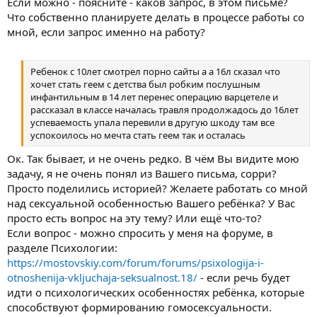
Если можно - поясните - каков запрос, в этом письме?
Что собственно планируете делать в процессе работы со
мной, если запрос именно на работу?
Ребенок с 10лет смотрел порно сайты а а 16л сказал что
хочет стать геем с детства был робким послушным
инфантильным в 14 лет перенес операцию варцетеле и
рассказал в классе началась травля продолжадось до 16лет
успеваемость упала перевили в другую шкоду там все
успокоилось но мечта стать геем так и осталась
Ок. Так бывает, и не очень редко. В чём Вы видите мою
задачу, я не очень понял из Вашего письма, сорри?
Просто поделились историей? Желаете работать со мной
над сексуальной особенностью Вашего ребёнка? У Вас
просто есть вопрос на эту тему? Или ещё что-то?
Если вопрос - можно спросить у меня на форуме, в
разделе Психологии:
https://mostovskiy.com/forum/forums/psixologija-i-
otnoshenija-vkljuchaja-seksualnost.18/
- если речь будет
идти о психологических особенностях ребёнка, которые
способствуют формированию гомосексуальности.