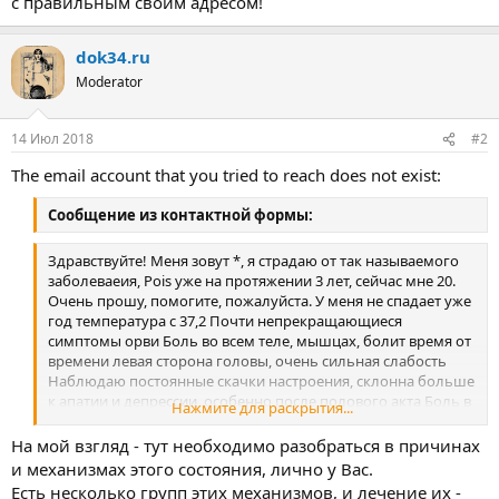
с правильным своим адресом!
dok34.ru
Moderator
14 Июл 2018
#2
The email account that you tried to reach does not exist:
Сообщение из контактной формы:
Здравствуйте! Меня зовут *, я страдаю от так называемого
заболеваеия, Pois уже на протяжении 3 лет, сейчас мне 20.
Очень прошу, помогите, пожалуйста. У меня не спадает уже
год температура с 37,2 Почти непрекращающиеся
симптомы орви Боль во всем теле, мышцах, болит время от
времени левая сторона головы, очень сильная слабость
Наблюдаю постоянные скачки настроения, склонна больше
к апатии и депрессии, особенно после полового акта Боль в
Нажмите для раскрытия...
глазах, тревожность, панические атаки, иногда
сосредоточиться бывает сложно. Но через 3-7 дня после
На мой взгляд - тут необходимо разобраться в причинах
полового акта симптомы идут на спад
и механизмах этого состояния, лично у Вас.
Есть несколько групп этих механизмов, и лечение их -