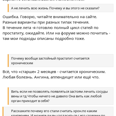
А не лечить всю жизнь Почему и вы этого не сказали?
Ошибка. Говорю, читайте внимательно на сайте.
Разные варианты при разных типах течения.
В течение лета -я готовлю полный цикл статей по
простатиту, ожидайте. Или на форуме можно почитать -
там мои подходы описаны подробно тоже.
Почему вообще застойный прастатит считается
хроническим
Всё, что «старше» 2 месяцев - считается хроническим.
Любая болезнь. Ангина, аппендицит или ещё что.
Вить если не позволять появляться застоям лечить сосуды
вены и тд Чтобы ничего не давило Она вить как любой
орган приходит в себя?
Расскажите почему его стали считать хрон.по каким
критериям. И можете ли вы согласиться с его словами по