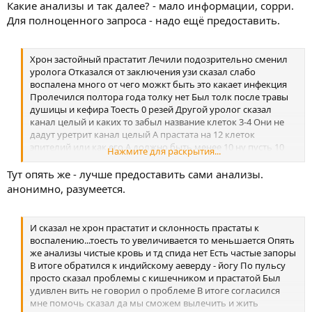
Какие анализы и так далее? - мало информации, сорри.
Для полноценного запроса - надо ещё предоставить.
Хрон застойный прастатит Лечили подозрительно сменил
уролога Отказался от заключения узи сказал слабо
воспалена много от чего можкт быть это какает инфекция
Пролечился полтора года толку нет Был толк после травы
душицы и кефира Тоесть 0 резей Другой уролог сказал
канал целый и каких то забыл название клеток 3-4 Они не
дадут уретрит канал целый А прастата на 12 клеток
эпителий или как его А должно быть менее 10 ну пусть 10
Нажмите для раскрытия...
максимум
Тут опять же - лучше предоставить сами анализы.
анонимно, разумеется.
И сказал не хрон прастатит и склонность прастаты к
воспалению...тоесть то увеличивается то меньшается Опять
же анализы чистые кровь и тд спида нет Есть частые запоры
В итоге обратился к индийскому аеверду - йогу По пульсу
просто сказал проблемы с кишечником и прастатой Был
удивлен вить не говорил о проблеме В итоге согласился
мне помочь сказал да мы сможем вылечить и жить