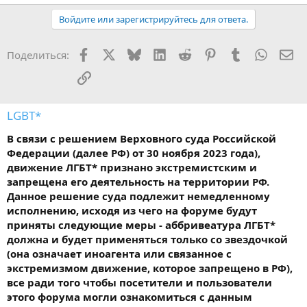
Войдите или зарегистрируйтесь для ответа.
Facebook
X
Bluesky
LinkedIn
Reddit
Pinterest
Tumblr
WhatsA
Эл
Поделиться:
Ссылка
LGBT*
В связи с решением Верховного суда Российской
Федерации (далее РФ) от 30 ноября 2023 года),
движение ЛГБТ* признано экстремистским и
запрещена его деятельность на территории РФ.
Данное решение суда подлежит немедленному
исполнению, исходя из чего на форуме будут
приняты следующие меры - аббривеатура ЛГБТ*
должна и будет применяться только со звездочкой
(она означает иноагента или связанное с
экстремизмом движение, которое запрещено в РФ),
все ради того чтобы посетители и пользователи
этого форума могли ознакомиться с данным