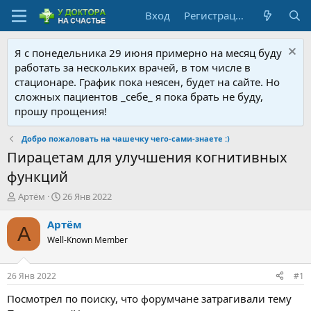
Вход
Регистрация
Я с понедельника 29 июня примерно на месяц буду
работать за нескольких врачей, в том числе в
стационаре. График пока неясен, будет на сайте. Но
сложных пациентов _себе_ я пока брать не буду,
прошу прощения!
Добро пожаловать на чашечку чего-сами-знаете :)
Пирацетам для улучшения когнитивных
функций
А
Д
Артём
26 Янв 2022
в
а
т
т
Артём
А
о
а
Well-Known Member
р
н
т
а
е
ч
26 Янв 2022
#1
м
а
ы
л
Посмотрел по поиску, что форумчане затрагивали тему
а