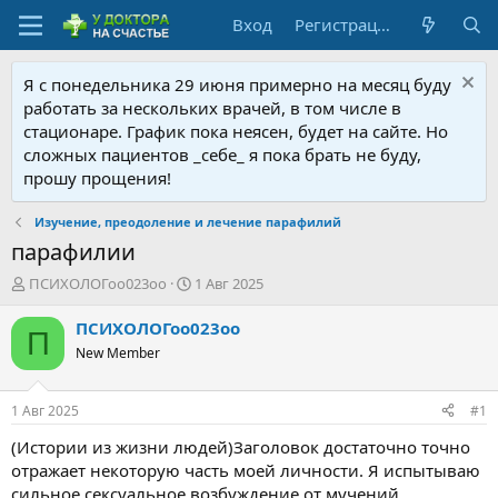
Вход
Регистрация
Я с понедельника 29 июня примерно на месяц буду
работать за нескольких врачей, в том числе в
стационаре. График пока неясен, будет на сайте. Но
сложных пациентов _себе_ я пока брать не буду,
прошу прощения!
Изучение, преодоление и лечение парафилий
парафилии
А
Д
ПСИХОЛОГоо023оо
1 Авг 2025
в
а
т
т
ПСИХОЛОГоо023оо
П
о
а
New Member
р
н
т
а
е
ч
1 Авг 2025
#1
м
а
ы
л
(Истории из жизни людей)Заголовок достаточно точно
а
отражает некоторую часть моей личности. Я испытываю
сильное сексуальное возбуждение от мучений