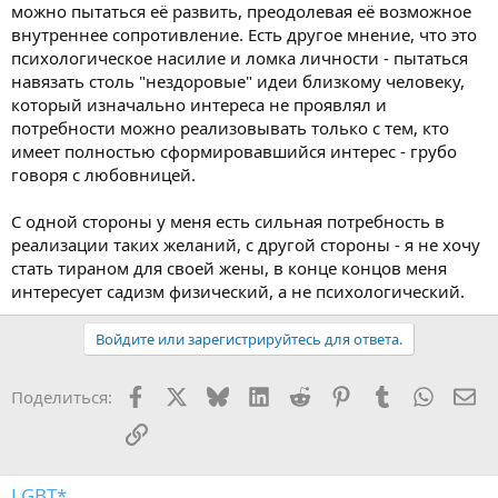
можно пытаться её развить, преодолевая её возможное
внутреннее сопротивление. Есть другое мнение, что это
психологическое насилие и ломка личности - пытаться
навязать столь "нездоровые" идеи близкому человеку,
который изначально интереса не проявлял и
потребности можно реализовывать только с тем, кто
имеет полностью сформировавшийся интерес - грубо
говоря с любовницей.
С одной стороны у меня есть сильная потребность в
реализации таких желаний, с другой стороны - я не хочу
стать тираном для своей жены, в конце концов меня
интересует садизм физический, а не психологический.
Войдите или зарегистрируйтесь для ответа.
Facebook
X
Bluesky
LinkedIn
Reddit
Pinterest
Tumblr
WhatsA
Эл
Поделиться:
Ссылка
LGBT*