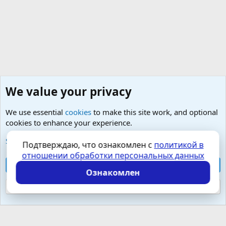
We value your privacy
We use essential
cookies
to make this site work, and optional
cookies to enhance your experience.
Изучение, преодоление и лечение парафилий
See further information and configure your preferences
Подтверждаю, что ознакомлен с
политикой в
отношении обработки персональных данных
Cookies
Russian (RU)
Accept all cookies
Контактная форма
Условия и правила
Ознакомлен
Политика конфиденциальности
Помощь
Главная
R
S
Reject optional cookies
S
Локализация от
XenForo.Info