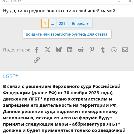
9 Дек 2015
#10
Ну да, типо родное болото с типо-любящей мамой.
1
...
281
Вперёд
Войдите или зарегистрируйтесь для ответа.
Facebook
X
Bluesky
LinkedIn
Reddit
Pinterest
Tumblr
WhatsA
Эл
Поделиться:
Ссылка
LGBT*
В связи с решением Верховного суда Российской
Федерации (далее РФ) от 30 ноября 2023 года),
движение ЛГБТ* признано экстремистским и
запрещена его деятельность на территории РФ.
Данное решение суда подлежит немедленному
исполнению, исходя из чего на форуме будут
приняты следующие меры - аббривеатура ЛГБТ*
должна и будет применяться только со звездочкой