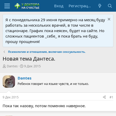
Вход
Регистрация
Я с понедельника 29 июня примерно на месяц буду
работать за нескольких врачей, в том числе в
стационаре. График пока неясен, будет на сайте. Но
сложных пациентов _себе_ я пока брать не буду,
прошу прощения!
Психология и отношения, включая сексуальность.
Новая тема Дантеса.
А
Д
Dantes
9 Дек 2015
в
а
т
т
Dantes
о
а
Ребенок говорит на языке чувств, и не только.
р
н
т
а
е
ч
9 Дек 2015
#1
м
а
ы
л
Пока так назову, потом поменяю наверное.
а