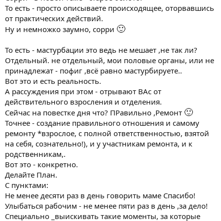
То есть - просто описываете происходящее, оторвавшись
от практических действий.
🙂
Ну и немножко заумно, сорри
То есть - мастурбации это ведь не мешает ,не так ли?
Отдельный. не отдельный, мои половые органы, или не
принадлежат - пофиг ,всё равно мастурбируете..
Вот это и есть реальность.
А рассуждения при этом - отрывают ВАс от
действительного взросления и отделения.
🙂
Сейчас на повестке дня что? ПРавильно ,Ремонт
Точнее - создание правильного отношения и самому
ремонту *взрослое, с полной ответственностью, взятой
на себя, сознательно!), и у участникам ремонта, и к
родственникам,.
Вот это - конкретно.
Делайте План.
С пунктами:
Не менее десяти раз в день говорить маме Спасибо!
Улыбаться рабочим - не менее пяти раз в день ,за дело!
Специально _выискивать такие моменты, за которые