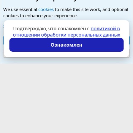
We use essential
cookies
to make this site work, and optional
cookies to enhance your experience.
Психология и отношения, включая сексуальность.
See further information and configure your preferences
Подтверждаю, что ознакомлен с
политикой в
отношении обработки персональных данных
Cookies
Russian (RU)
Accept all cookies
Контактная форма
Условия и правила
Ознакомлен
Политика конфиденциальности
Помощь
Главная
R
S
Reject optional cookies
S
Локализация от
XenForo.Info