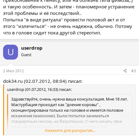
прикосновение к пенису, или на болезнь типа фимоза,.)
и такую особенность. И затем - планомерное устранение
этой проблемы и её последствий..
Попытка "в виде ритуала" провести половой акт и от
этого "излечиться" - не очень надежна, обычно. Потому
что в голове сидит пока другой стереотип.
userdrop
U
Guest
2 Июл 2012
#3
dok34.ru (02.07.2012, 08:04) писал:
userdrop (01.07.2012, 16:33) писал:
Здравствуйте, очень нужна ваша консультация. Мне 18 лет.
Мастурбация проходит как "доение коровы" ,
сконцентрирована только на головке и имеется половое
искажение (мазохизм). Были попытки заниматься
стандартным сексом, но безуспешно. С чего начать свое
лечение если конечно оно возможно? Помогите
Нажмите для раскрытия...
пожалуйста.
Нажмите для раскрытия...