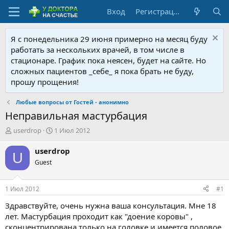
Вход
Регистрация
Я с понедельника 29 июня примерно на месяц буду
работать за нескольких врачей, в том числе в
стационаре. График пока неясен, будет на сайте. Но
сложных пациентов _себе_ я пока брать не буду,
прошу прощения!
Любые вопросы от Гостей - анонимно
Неправильная мастурбация
А
Д
userdrop
1 Июл 2012
в
а
т
т
userdrop
U
о
а
Guest
р
н
т
а
е
ч
1 Июл 2012
#1
м
а
ы
л
Здравствуйте, очень нужна ваша консультация. Мне 18
а
лет. Мастурбация проходит как "доение коровы" ,
сконцентрирована только на головке и имеется половое