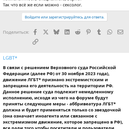
Так что всё же если можно - сексолог.
Войдите или зарегистрируйтесь для ответа.
Facebook
X
Bluesky
LinkedIn
Reddit
Pinterest
Tumblr
WhatsA
Эл
Поделиться:
Ссылка
LGBT*
В связи с решением Верховного суда Российской
Федерации (далее РФ) от 30 ноября 2023 года),
движение ЛГБТ* признано экстремистским и
запрещена его деятельность на территории РФ.
Данное решение суда подлежит немедленному
исполнению, исходя из чего на форуме будут
приняты следующие меры - аббривеатура ЛГБТ*
должна и будет применяться только со звездочкой
(она означает иноагента или связанное с
экстремизмом движение, которое запрещено в РФ),
все ради того чтобы посетители и пользователи