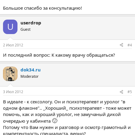
С психотерапии. Анализ причин, вызвавших такую
Большое спасибо за консультацию!
мастурбацию (часто это имеет отношение к запрету на
прикосновение к пенису, или на болезнь типа фимоза,.) и такую
особенность. И затем - планомерное устранение этой
userdrop
U
проблемы и её последствий..
Guest
Попытка "в виде ритуала" провести половой акт и от этого
"излечиться" - не очень надежна, обычно. Потому что в голове
сидит пока другой стереотип.
2 Июл 2012
#4
И последний вопрос: К какому врачу обращаться?
dok34.ru
Moderator
3 Июл 2012
#5
В идеале - к сексологу. Он и психотерапевт и уролог "в
одном флаконе".. _Хороший_ психотерапевт - тоже может
помочь, как и хороший уролог, не замучаный дикой
🙂
очередью у кабинета
Потому что Вам нужен и разговор и осмотр грамотный и
компетентность специалиста, верно?