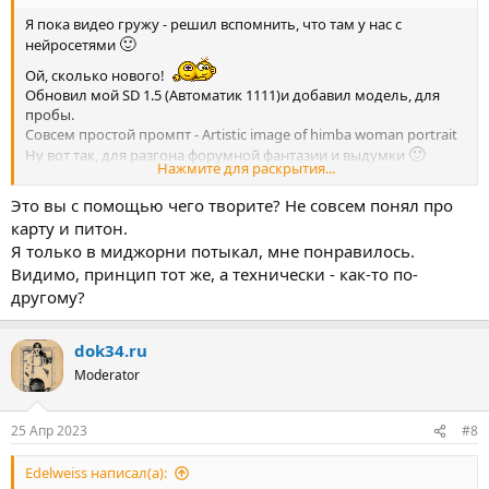
Я пока видео гружу - решил вспомнить, что там у нас с
🙂
нейросетями
Ой, сколько нового!
Обновил мой SD 1.5 (Автоматик 1111)и добавил модель, для
пробы.
Совсем простой промпт - Artistic image of himba woman portrait
🙂
Ну вот так, для разгона форумной фантазии и выдумки
Нажмите для раскрытия...
Карта у меня, Ампер, шустрая, Питон работает стабильно, кто
хочет, но не решается - спрашивайте, предлагайте, обсуждаем!
Это вы с помощью чего творите? Не совсем понял про
карту и питон.
Я только в миджорни потыкал, мне понравилось.
Видимо, принцип тот же, а технически - как-то по-
другому?
dok34.ru
Moderator
25 Апр 2023
#8
Edelweiss написал(а):