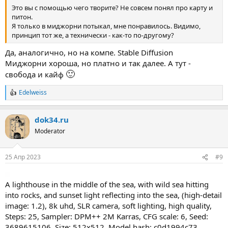
Это вы с помощью чего творите? Не совсем понял про карту и
питон.
Я только в миджорни потыкал, мне понравилось. Видимо,
принцип тот же, а технически - как-то по-другому?
Да, аналогично, но на компе. Stable Diffusion
Миджорни хороша, но платно и так далее. А тут -
🙂
свобода и кайф
Edelweiss
Р
е
а
dok34.ru
к
ц
Moderator
и
и
:
25 Апр 2023
#9
A lighthouse in the middle of the sea, with wild sea hitting
into rocks, and sunset light reflecting into the sea, (high-detail
image: 1.2), 8k uhd, SLR camera, soft lighting, high quality,
Steps: 25, Sampler: DPM++ 2M Karras, CFG scale: 6, Seed:
3689615106, Size: 512x512, Model hash: c0d1994c73,