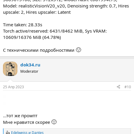
Model: realisticVisionV20_v20, Denoising strength: 0.7, Hires
upscale: 2, Hires upscaler: Latent
Time taken: 28.33s
Torch active/reserved: 6431/8462 MiB, Sys VRAM:
10609/16376 MiB (64.78%)
🙂
С техническими подробностями
dok34.ru
Moderator
25 Апр 2023
#10
...тот же промпт
🙂
Мне нравится скорее
Edelweiss
и
Dantes