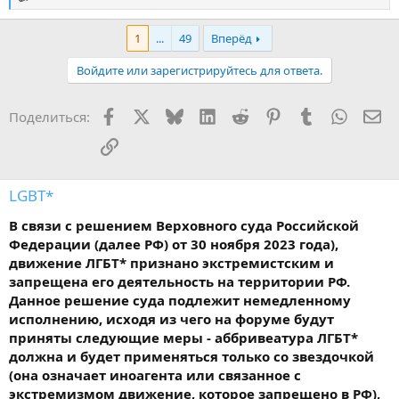
Р
е
а
1
...
49
Вперёд
к
ц
Войдите или зарегистрируйтесь для ответа.
и
и
:
Facebook
X
Bluesky
LinkedIn
Reddit
Pinterest
Tumblr
WhatsA
Эл
Поделиться:
Ссылка
LGBT*
В связи с решением Верховного суда Российской
Федерации (далее РФ) от 30 ноября 2023 года),
движение ЛГБТ* признано экстремистским и
запрещена его деятельность на территории РФ.
Данное решение суда подлежит немедленному
исполнению, исходя из чего на форуме будут
приняты следующие меры - аббривеатура ЛГБТ*
должна и будет применяться только со звездочкой
(она означает иноагента или связанное с
экстремизмом движение, которое запрещено в РФ),