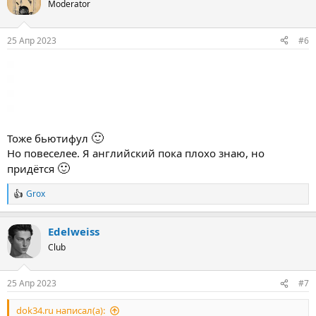
Moderator
25 Апр 2023
#6
🙂
Тоже бьютифул
Но повеселее. Я английский пока плохо знаю, но
🙂
придётся
Grox
Р
е
а
Edelweiss
к
ц
Club
и
и
:
25 Апр 2023
#7
dok34.ru написал(а):