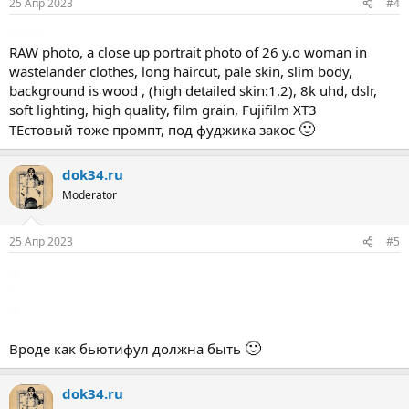
25 Апр 2023
#4
RAW photo, a close up portrait photo of 26 y.o woman in
wastelander clothes, long haircut, pale skin, slim body,
background is wood , (high detailed skin:1.2), 8k uhd, dslr,
soft lighting, high quality, film grain, Fujifilm XT3
🙂
ТЕстовый тоже промпт, под фуджика закос
dok34.ru
Moderator
25 Апр 2023
#5
🙂
Вроде как бьютифул должна быть
dok34.ru