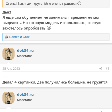
🙂
Огонь! Выглядит круто! Мне очень нравится
Дык!
Я ещё сам обучением не занимался, времени не мог
выделить. Но готовую модель использовать, свежую -
🙂
захотелось опробовать
Dantes
и
Grox
Р
е
а
dok34.ru
к
ц
Moderator
и
и
:
25 Апр 2023
#3
Делал 4 картинки, две получились большие, не грузятся.
dok34.ru
Moderator