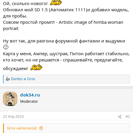
Ой, сколько нового!
Обновил мой SD 1.5 (Автоматик 1111)и добавил модель,
для пробы.
Совсем простой промпт - Artistic image of himba woman
portrait
Ну вот так, для разгона форумной фантазии и выдумки
🙂
Карта у меня, Ампер, шустрая, Питон работает стабильно,
кто хочет, но не решается - спрашивайте, предлагайте,
обсуждаем!
Dantes
и
Grox
Р
е
а
dok34.ru
к
ц
Moderator
и
и
:
25 Апр 2023
#2
Grox написал(а):