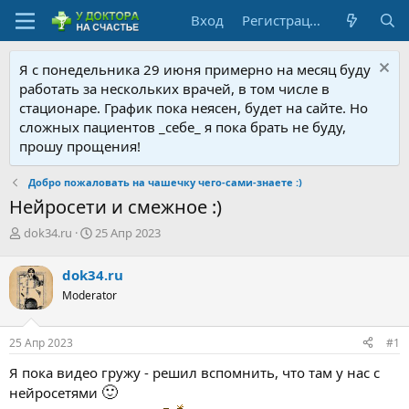
Вход
Регистрация
Я с понедельника 29 июня примерно на месяц буду
работать за нескольких врачей, в том числе в
стационаре. График пока неясен, будет на сайте. Но
сложных пациентов _себе_ я пока брать не буду,
прошу прощения!
Добро пожаловать на чашечку чего-сами-знаете :)
Нейросети и смежное :)
А
Д
dok34.ru
25 Апр 2023
в
а
т
т
dok34.ru
о
а
Moderator
р
н
т
а
е
ч
25 Апр 2023
#1
м
а
ы
л
Я пока видео гружу - решил вспомнить, что там у нас с
а
🙂
нейросетями