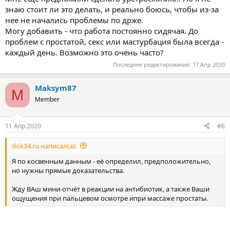
знаю стоит ли это делать, и реально боюсь, чтобы из-за
нее не начались проблемы по држе.
Могу добавить - что работа постоянно сидячая. До
проблем с простатой, секс или мастурбация была всегда -
каждый день. Возможно это очень часто?
Последнее редактирование:
17 Апр 2020
Maksym87
M
Member
11 Апр 2020
#6
dok34.ru написал(а):
Я по косвенным данным - её определил, предположительно,
но нужны прямые доказательства.
Жду ВАш мини-отчёт в реакции на антибиотик, а также Ваши
ощущения при пальцевом осмотре ипри массаже простаты.