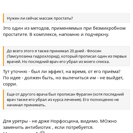
Нужен ли сейчас массаж простаты?
Это один из методов, применяемых при безмикробном
простатите. В комплексе, напомню и подчеркну.
До всего этого я также принимал 20 дней - Флосин
(Тамсулозина гидрохлорид), который прописал один из первых
врачей. Но последний врач его убрал из моего списка.
Тут уточню - был ли эффект, на время, от его приёма?
По идее - должен быть, но вылечиться им - не выйдет,
сорри.
Еще от другого врача был прописан Фурагин (хотя последний
врач также его убрал из курса лечения). Его полноценно не
начинал принимать.
Для уретры - не држе Норфосцина, видимо. МОжно
заменить антибиотик , если потребуется.