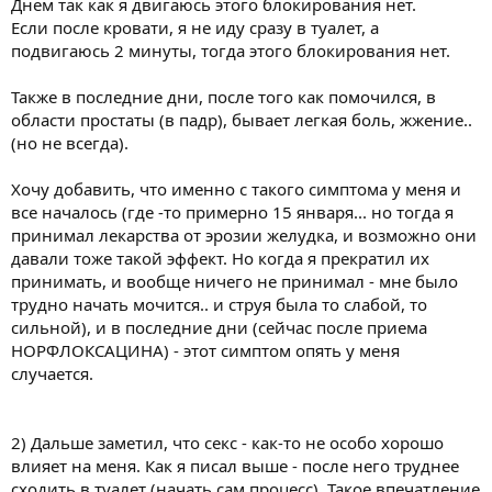
Днем так как я двигаюсь этого блокирования нет.
Если после кровати, я не иду сразу в туалет, а
подвигаюсь 2 минуты, тогда этого блокирования нет.
Также в последние дни, после того как помочился, в
области простаты (в падр), бывает легкая боль, жжение..
(но не всегда).
Хочу добавить, что именно с такого симптома у меня и
все началось (где -то примерно 15 января... но тогда я
принимал лекарства от эрозии желудка, и возможно они
давали тоже такой эффект. Но когда я прекратил их
принимать, и вообще ничего не принимал - мне было
трудно начать мочится.. и струя была то слабой, то
сильной), и в последние дни (сейчас после приема
НОРФЛОКСАЦИНА) - этот симптом опять у меня
случается.
2) Дальше заметил, что секс - как-то не особо хорошо
влияет на меня. Как я писал выше - после него труднее
сходить в туалет (начать сам процесс). Такое впечатление