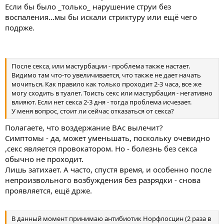
Если бы было _только_ нарушение струи без
воспаления...мы бы искали стриктуру или ещё чего
подрже.
После секса, или мастурбации - проблема также настает.
Видимо там что-то увеличивается, что также не дает начать
мочиться. Как правило как только проходит 2-3 часа, все же
могу сходить в туалет. Тоисть секс или мастурбация - негативно
влияют. Если нет секса 2-3 дня - тогда проблема исчезает.
У меня вопрос, стоит ли сейчас отказаться от секса?
Полагаете, что воздержание ВАс вылечит?
Симптомы - да, может уменьшать, поскольку очевидно
,секс является провокатором. Но - болезнь без секса
обычно не проходит.
Лишь затихает. А часто, спустя время, и особенно после
непроизвольного возбуждения без разрядки - снова
проявляется, ещё држе.
В данный момент принимаю антибиотик Норфлосцин (2 раза в