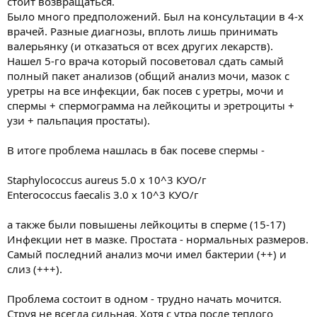
стоит возвращаться.
Было много предположений. Был на консультации в 4-х
врачей. Разные диагнозы, вплоть лишь принимать
валерьянку (и отказаться от всех других лекарств).
Нашел 5-го врача который посоветовал сдать самый
полный пакет анализов (общий анализ мочи, мазок с
уретры на все инфекции, бак посев с уретры, мочи и
спермы + спермограмма на лейкоциты и эретроциты +
узи + пальпация простаты).
В итоге проблема нашлась в бак посеве спермы -
Staphylococcus aureus 5.0 x 10^3 КУО/г
Enterococcus faecalis 3.0 x 10^3 КУО/г
а также были повышены лейкоциты в сперме (15-17)
Инфекции нет в мазке. Простата - нормальных размеров.
Самый последний анализ мочи имел бактерии (++) и
слиз (+++).
Проблема состоит в одном - трудно начать мочится.
Струя не всегда сильная. Хотя с утра после теплого