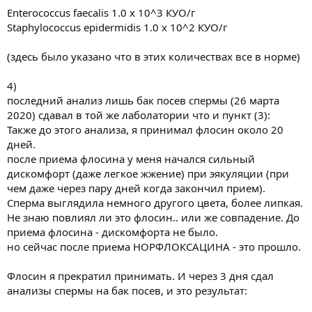
Enterococcus faecalis 1.0 x 10^3 КУО/г
Staphylococcus epidermidis 1.0 x 10^2 КУО/г
(здесь было указано что в этих количествах все в норме)
4)
последний анализ лишь бак посев спермы (26 марта
2020) сдавал в той же лаболатории что и пункт (3):
Также до этого анализа, я принимал флосин около 20
дней.
после приема флосина у меня начался сильный
дискомфорт (даже легкое жжение) при эякуляции (при
чем даже через пару дней когда закончил прием).
Сперма выглядила немного другого цвета, более липкая.
Не знаю повлиял ли это флосин.. или же совпадение. До
приема флосина - дискомфорта не было.
но сейчас после приема НОРФЛОКСАЦИНА - это прошло.
Флосин я прекратил принимать. И через 3 дня сдал
анализы спермы на бак посев, и это результат: