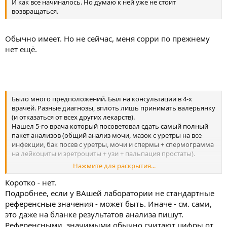
И как все начиналось. Но думаю к ней уже не стоит
возвращаться.
Обычно имеет. Но не сейчас, меня сорри по прежнему
нет ещё.
Было много предположений. Был на консультации в 4-х
врачей. Разные диагнозы, вплоть лишь принимать валерьянку
(и отказаться от всех других лекарств).
Нашел 5-го врача который посоветовал сдать самый полный
пакет анализов (общий анализ мочи, мазок с уретры на все
инфекции, бак посев с уретры, мочи и спермы + спермограмма
на лейкоциты и эретроциты + узи + пальпация простаты).
Нажмите для раскрытия...
В итоге проблема нашлась в бак посеве спермы -
Коротко - нет.
Staphylococcus aureus 5.0 x 10^3 КУО/г
Подробнее, если у ВАшей лаборатории не стандартные
Enterococcus faecalis 3.0 x 10^3 КУО/г
референсные значения - может быть. Иначе - см. сами,
это даже на бланке результатов анализа пишут.
Референсными, значимыми обычно считают цифры от