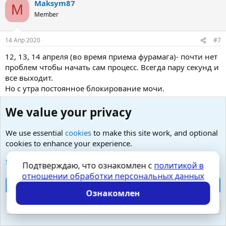
Maksym87
M
Member
14 Апр 2020
#7
12, 13, 14 апреля (во время приема фурамага)- почти нет
проблем чтобы начать сам процесс. Всегда пару секунд и
все выходит.
Но с утра постоянное блокирование мочи.
Как только встаю с кровати, и иду в туалет, выходит
лишь малая часть, и дальше она блокируется.
We value your privacy
Хочу еще добавить более подробно сегодняшние
We use essential
cookies
to make this site work, and optional
симптомы когда я принимаю только фурамаг. Может
cookies to enhance your experience.
быть проблема не с простатой, а с уретрой в области
See further information and configure your preferences
простаты? Я наблюдаю что фурамаг будто довольно не
Подтверждаю, что ознакомлен с
политикой в
плохо влияет на меня. Но сегодня утром пошел в туалет
отношении обработки персональных данных
(сразу после кровати), вообще ничего не вышло
Accept all cookies
Ознакомлен
(предыдущие дни выходило где -то 2/10). Чувствую что
хочу очень, и мочевой будто позволяет выйти мочи, но
Reject optional cookies
она блокируется где-то. Походил по квартире 2 мин ..