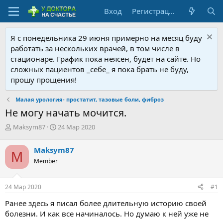
Вход
Регистрация
Я с понедельника 29 июня примерно на месяц буду
работать за нескольких врачей, в том числе в
стационаре. График пока неясен, будет на сайте. Но
сложных пациентов _себе_ я пока брать не буду,
прошу прощения!
Малая урология- простатит, тазовые боли, фиброз
Не могу начать мочится.
А
Д
Maksym87
24 Мар 2020
в
а
т
т
Maksym87
M
о
а
Member
р
н
т
а
е
ч
24 Мар 2020
#1
м
а
ы
л
Ранее здесь я писал более длительную историю своей
а
болезни. И как все начиналось. Но думаю к ней уже не