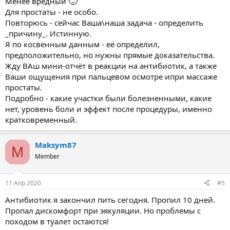
🙂
Менее вредный
Для простаты - не особо.
Повторюсь - сейчас Ваша\наша задача - определить
_причину_. Истинную.
Я по косвенным данным - её определил,
предположительно, но нужны прямые доказательства.
Жду ВАш мини-отчёт в реакции на антибиотик, а также
Ваши ощущения при пальцевом осмотре ипри массаже
простаты.
Подробно - какие участки были болезненными, какие
нет, уровень боли и эффект после процедуры, именно
кратковременный.
Maksym87
M
Member
11 Апр 2020
#5
Антибиотик я закончил пить сегодня. Пропил 10 дней.
Пропал дискомфорт при эякуляции. Но проблемы с
походом в туалет остаются!