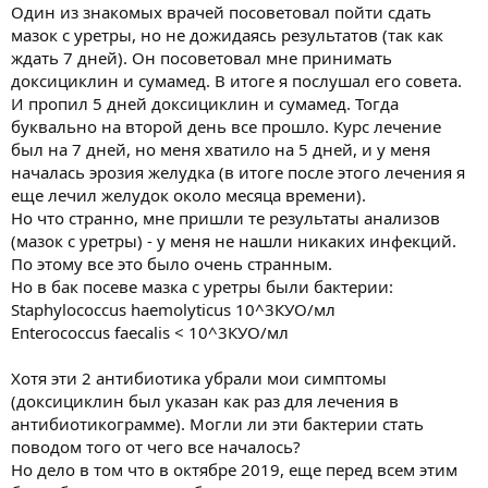
Один из знакомых врачей посоветовал пойти сдать
мазок с уретры, но не дожидаясь результатов (так как
ждать 7 дней). Он посоветовал мне принимать
доксициклин и сумамед. В итоге я послушал его совета.
И пропил 5 дней доксициклин и сумамед. Тогда
буквально на второй день все прошло. Курс лечение
был на 7 дней, но меня хватило на 5 дней, и у меня
началась эрозия желудка (в итоге после этого лечения я
еще лечил желудок около месяца времени).
Но что странно, мне пришли те результаты анализов
(мазок с уретры) - у меня не нашли никаких инфекций.
По этому все это было очень странным.
Но в бак посеве мазка с уретры были бактерии:
Staphylococcus haemolyticus 10^3КУО/мл
Enterococcus faecalis < 10^3КУО/мл
Хотя эти 2 антибиотика убрали мои симптомы
(доксициклин был указан как раз для лечения в
антибиотикограмме). Могли ли эти бактерии стать
поводом того от чего все началось?
Но дело в том что в октябре 2019, еще перед всем этим