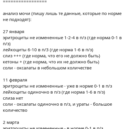
=================
анализ мочи (пишу лишь те данные, которые по норме
не подходят):
27 января
эритроциты не измененные 1-2-4 в п/з (где норма 0-1 в
п/з)
лейкоциты 6-10 в п/3 (где норма 1-6 в п/з)
слиз +++ (где норма, что его не должно быть)
кетоны + (где норма, что их не должно быть)
соли - оксалаты в небольшом количестве
11 февраля
эритроциты не измененные - уже в норме 0-1 в п/з
лейкоциты одиночно в п/з (где норма 1-6 в п/з)
слиза нет
соли - оксалаты одиночно в п/з, и ураты - большое
количество
2 марта
эритроциты не измененные - в норме 0-1 в п/з