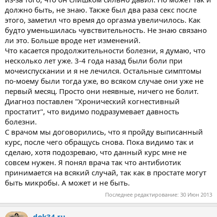
должно быть, не знаю. Также был два раза секс после
этого, заметил что время до оргазма увеличилось. Как
будто уменьшилась чувствительность. Не знаю связано
ли это. Больше вроде нет изменений.
Что касается продолжительности болезни, я думаю, что
несколько лет уже. 3-4 года назад были боли при
мочеиспускании и я не лечился. Остальные симптомы
по-моему были тогда уже, во всяком случае они уже не
первый месяц. Просто они неявные, ничего не болит.
Диагноз поставлен "Хронический когнестивный
простатит", что видимо подразумевает давность
болезни.
С врачом мы договорились, что я пройду выписанный
курс, после чего обращусь снова. Пока видимо так и
сделаю, хотя подозреваю, что данный курс мне не
совсем нужен. Я понял врача так что антибиотик
принимается на всякий случай, так как в простате могут
быть микробы. А может и не быть.
Последнее редактирование:
30 Июн 2013
dok34.ru