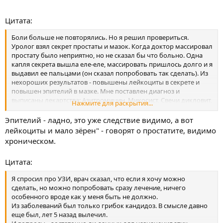
ощущение после эякуляции, причем дискомфорт в канале
ощущался долго, час или два. Тут я обеспокоился, и как-то
Цитата:
сразу заподозрил простатит, прочитав о нем. Также отметил
симптомы: чуть желтоватая сперма, иногда ощущение
Боли больше не повторялись. Но я решил провериться.
некоторой тяжести в области простаты. И еще - повышенная
Уролог взял секрет простаты и мазок. Когда доктор массировал
утомляемость. Особенно к концу рабочей недели - голова
простату было неприятно, но не сказал бы что больно. Одна
ватная, сосредоточиться трудно. Пока не прочитал симптомы
капля секрета вышла еле-еле, массировать пришлось долго и я
простатита думал, что это я от природы такой вялый. А теперь
выдавил ее пальцами (он сказал попробовать так сделать). Из
надеюсь, что это пройдет.
нехороших результатов - повышены лейкоциты в секрете и
повышен эпителий в мазке. Мне поставлен диагноз и
выписаны лекартства: Азитромицин, Микосист, Свечи дикловит,
Нажмите для раскрытия...
Трентал. Картинки с результатами прилагаю.
Эпителий - ладно, это уже следствие видимо, а вот
лейкоциты и мало зёрен" - говорят о простатите, видимо
хроническом.
Цитата:
Я спросил про УЗИ, врач сказал, что если я хочу можно
сделать, но можно попробовать сразу лечение, ничего
особенного вроде как у меня быть не должно.
Из заболеваний был только грибок кандидоз. В смысле давно
еще был, лет 5 назад вылечил.