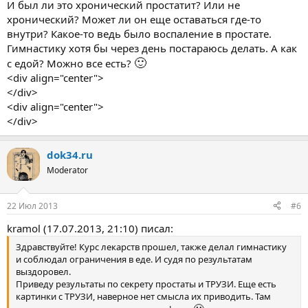
И был ли это хронический простатит? Или не
хронический? Может ли он еще оставаться где-то
внутри? Какое-то ведь было воспаление в простате.
Гимнастику хотя бы через день постараюсь делать. А как
🙂
с едой? Можно все есть?
<div align="center">
</div>
<div align="center">
</div>
dok34.ru
Moderator
22 Июл 2013
#6
kramol (17.07.2013, 21:10) писал:
Здравствуйте! Курс лекарств прошел, также делал гимнастику
и соблюдал ограничения в еде. И судя по результатам
выздоровел.
Приведу результаты по секрету простаты и ТРУЗИ. Еще есть
картинки с ТРУЗИ, наверное нет смысла их приводить. Там