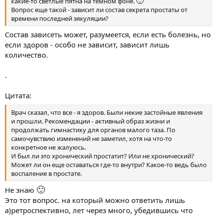
🙂
какие-то светлые пятна на темном фоне.
Вопрос еще такой - зависит ли состав секрета простаты от
времени последней эякуляции?
Состав зависеть может, разумеется, если есть болезнь, но
если здоров - особо не зависит, зависит лишь
количество.
.
Цитата:
Врач сказал, что все - я здоров. Были некие застойные явления
и прошли. Рекомендации - активный образ жизни и
продолжать гимнастику для органов малого таза. По
самочувствию изменений не заметил, хотя на что-то
конкретное не жалуюсь.
И был ли это хронический простатит? Или не хронический?
Может ли он еще оставаться где-то внутри? Какое-то ведь было
воспаление в простате.
🙂
Не знаю
Это тот вопрос. на который можно ответить лишь
а)ретроспективно, лет через много, убедившись что