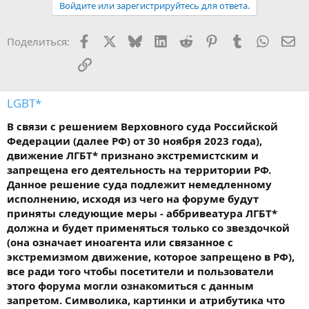
Войдите или зарегистрируйтесь для ответа.
Facebook
X
Bluesky
LinkedIn
Reddit
Pinterest
Tumblr
WhatsA
Эл
Поделиться:
Ссылка
LGBT*
В связи с решением Верховного суда Российской
Федерации (далее РФ) от 30 ноября 2023 года),
движение ЛГБТ* признано экстремистским и
запрещена его деятельность на территории РФ.
Данное решение суда подлежит немедленному
исполнению, исходя из чего на форуме будут
приняты следующие меры - аббривеатура ЛГБТ*
должна и будет применяться только со звездочкой
(она означает иноагента или связанное с
экстремизмом движение, которое запрещено в РФ),
все ради того чтобы посетители и пользователи
этого форума могли ознакомиться с данным
запретом. Символика, картинки и атрибутика что