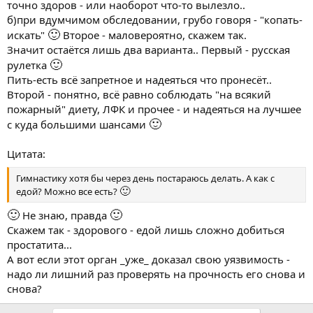
точно здоров - или наоборот что-то вылезло..
б)при вдумчимом обследовании, грубо говоря - "копать-
🙂
искать"
Второе - маловероятно, скажем так.
Значит остаётся лишь два варианта.. Первый - русская
🙂
рулетка
Пить-есть всё запретное и надеяться что пронесёт..
Второй - понятно, всё равно соблюдать "на всякий
пожарный" диету, ЛФК и прочее - и надеяться на лучшее
🙂
с куда большими шансами
Цитата:
Гимнастику хотя бы через день постараюсь делать. А как с
🙂
едой? Можно все есть?
🙂
🙂
Не знаю, правда
Скажем так - здорового - едой лишь сложно добиться
простатита...
А вот если этот орган _уже_ доказал свою уязвимость -
надо ли лишний раз проверять на прочность его снова и
снова?