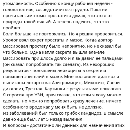
утомляемость. Особенно к концу рабочей недели -
голова ватная, сосредоточиться трудно. Пока не
прочитал симптомы простатита думал, что это я от
природы такой вялый. А теперь надеюсь, что это
пройдет.
Боли больше не повторялись. Но я решил провериться.
Уролог взял секрет простаты и мазок. Когда доктор
массировал простату было неприятно, но не сказал бы
что больно. Одна капля секрета вышла еле-еле,
массировать пришлось долго и я выдавил ее пальцами
(он сказал попробовать так сделать). Из нехороших
результатов - повышены лейкоциты в секрете и
повышен эпителий в мазке. Мне поставлен диагноз и
выписаны лекартства: Азитромицин, Микосист, Свечи
дикловит, Трентал. Картинки с результатами прилагаю.
Я спросил про УЗИ, врач сказал, что если я хочу можно
сделать, но можно попробовать сразу лечение, ничего
особенного вроде как у меня быть не должно.
Из заболеваний был только грибок кандидоз. В смысле
давно еще был, лет 5 назад вылечил.
И вопросы - достаточно ли данных для назначения этих