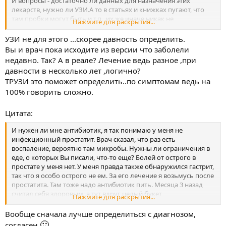
И вопросы - достаточно ли данных для назначения этих
лекарств, нужно ли УЗИ.А то в статьях и книжках пугают, что
там пробки могут быть и т.п., их же иначе никак не
Нажмите для раскрытия...
определишь.
УЗИ не для этого ...скорее давность определить.
Вы и врач пока исходите из версии что заболели
недавно. Так? А в реале? Лечение ведь разное ,при
давности в несколько лет ,логично?
ТРУЗИ это поможет определить..по симптомам ведь на
100% говорить сложно.
Цитата:
И нужен ли мне антибиотик, я так понимаю у меня не
инфекционный простатит. Врач сказал, что раз есть
воспаление, вероятно там микробы. Нужны ли ограничения в
еде, о которых Вы писали, что-то еще? Болей от острого в
простате у меня нет. У меня правда также обнаружился гастрит,
так что я особо острого не ем. За его лечение я возьмусь после
простатита. Там тоже надо антибиотик пить. Месяца 3 назад
считал себя здоровым, а тут вдруг целый букет
Нажмите для раскрытия...
🙂
неприятностей...
<div align="center">
</div><div align="center">
Вообще сначала лучше определиться с диагнозом,
</div><div align="center">
🙂
согласен