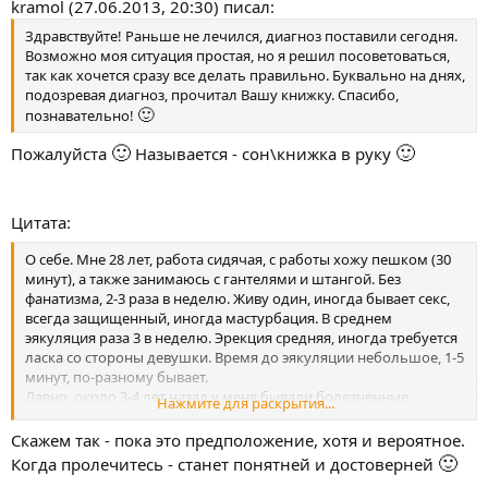
kramol (27.06.2013, 20:30) писал:
Здравствуйте! Раньше не лечился, диагноз поставили сегодня.
Возможно моя ситуация простая, но я решил посоветоваться,
так как хочется сразу все делать правильно. Буквально на днях,
подозревая диагноз, прочитал Вашу книжку. Спасибо,
🙂
познавательно!
🙂
🙂
Пожалуйста
Называется - сон\книжка в руку
Цитата:
О себе. Мне 28 лет, работа сидячая, с работы хожу пешком (30
минут), а также занимаюсь с гантелями и штангой. Без
фанатизма, 2-3 раза в неделю. Живу один, иногда бывает секс,
всегда защищенный, иногда мастурбация. В среднем
эякуляция раза 3 в неделю. Эрекция средняя, иногда требуется
ласка со стороны девушки. Время до эякуляции небольшое, 1-5
минут, по-разному бывает.
Давно, около 3-4 лет назад у меня бывали болезненные
Нажмите для раскрытия...
ощущения в мочеиспускательном канале после эякуляции и
мочеиспускания. Это случалось иногда, не каждый день.
Скажем так - пока это предположение, хотя и вероятное.
Потом прошло и я никуда не обращался. Больше ничего не
🙂
Когда пролечитесь - станет понятней и достоверней
болело. Не так давно, около месяца назад было аналогичное