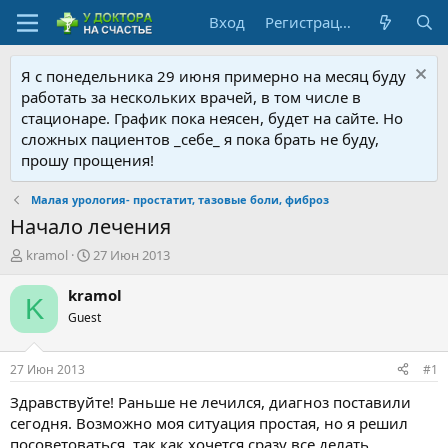
Вход
Регистрация
Я с понедельника 29 июня примерно на месяц буду
работать за нескольких врачей, в том числе в
стационаре. График пока неясен, будет на сайте. Но
сложных пациентов _себе_ я пока брать не буду,
прошу прощения!
Малая урология- простатит, тазовые боли, фиброз
Начало лечения
А
Д
kramol
27 Июн 2013
в
а
т
т
kramol
K
о
а
Guest
р
н
т
а
е
ч
27 Июн 2013
#1
м
а
ы
л
Здравствуйте! Раньше не лечился, диагноз поставили
а
сегодня. Возможно моя ситуация простая, но я решил
посоветоваться, так как хочется сразу все делать