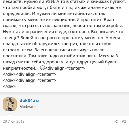
лекарств, нужно ли УЗИ. А то в статьях и книжках пугают,
что там пробки могут быть и т.п., их же иначе никак не
определишь. И нужен ли мне антибиотик, я так
понимаю у меня не инфекционный простатит. Врач
сказал, что раз есть воспаление, вероятно там микробы.
Нужны ли ограничения в еде, о которых Вы писали, что-
то еще? Болей от острого в простате у меня нет. У меня
правда также обнаружился гастрит, так что я особо
острого не ем. За его лечение я возьмусь после
простатита. Там тоже надо антибиотик пить. Месяца 3
назад считал себя здоровым, а тут вдруг целый букет
🙂
неприятностей...
<div align="center">
</div><div align="center">
</div><div align="center">
</div>
dok34.ru
Moderator
28 Июн 2013
#2