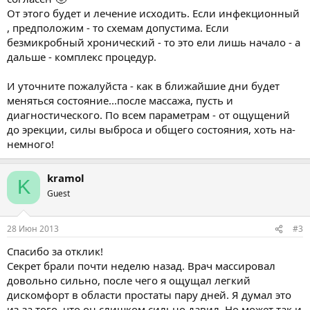
</div>
От этого будет и лечение исходить. Если инфекционный
, предположим - то схемам допустима. Если
безмикробный хронический - то это ели лишь начало - а
дальше - комплекс процедур.
И уточните пожалуйста - как в ближайшие дни будет
меняться состояние...после массажа, пусть и
диагностического. По всем параметрам - от ощущений
до эрекции, силы выброса и общего состояния, хоть на-
немного!
kramol
K
Guest
28 Июн 2013
#3
Спасибо за отклик!
Секрет брали почти неделю назад. Врач массировал
довольно сильно, после чего я ощущал легкий
дискомфорт в области простаты пару дней. Я думал это
из-за того, что он слишком сильно давил. Но может так и