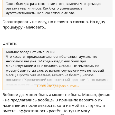
Также был два раза секс после этого, заметил что время до
оргазма увеличилось. Как будто уменьшилась
чувствительность. Не знаю связано ли это.
Гарантировать не могу, но вероятно связано. Но одну
процедуру - маловато..
Цитата:
Больше вроде нет изменений.
Что касается продолжительности болезни, я думаю, что
несколько лет уже. 3-4 года назад были боли при
мочеиспускании и я не лечился. Остальные симптомы по-
моему были тогда уже, во всяком случае они уже не первый
месяц. Просто они неявные, ничего не болит. Диагноз
поставлен "Хронический когнестивный простатит", что видимо
подразумевает давность болезни.
Нажмите для раскрытия...
С врачом мы договорились, что я пройду выписанный курс,
после чего обращусь снова. Пока видимо так и сделаю, хотя
Вобщем да, может быть а может не быть. Массаж, физио
подозреваю, что данный курс мне не совсем нужен. Я понял
- не предлагались вообще? В принципе вероятно их
врача так что антибиотик принимается на всякий случай, так
назначение после лекарств, хотя на мой взгляд - если
как в простате могут быть микробы. А может и не быть
вместе - эффективность растёт. Но тут не могу