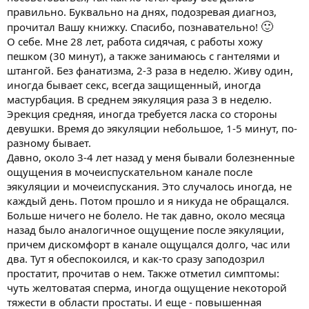
правильно. Буквально на днях, подозревая диагноз,
🙂
прочитал Вашу книжку. Спасибо, познавательно!
О себе. Мне 28 лет, работа сидячая, с работы хожу
пешком (30 минут), а также занимаюсь с гантелями и
штангой. Без фанатизма, 2-3 раза в неделю. Живу один,
иногда бывает секс, всегда защищенный, иногда
мастурбация. В среднем эякуляция раза 3 в неделю.
Эрекция средняя, иногда требуется ласка со стороны
девушки. Время до эякуляции небольшое, 1-5 минут, по-
разному бывает.
Давно, около 3-4 лет назад у меня бывали болезненные
ощущения в мочеиспускательном канале после
эякуляции и мочеиспускания. Это случалось иногда, не
каждый день. Потом прошло и я никуда не обращался.
Больше ничего не болело. Не так давно, около месяца
назад было аналогичное ощущение после эякуляции,
причем дискомфорт в канале ощущался долго, час или
два. Тут я обеспокоился, и как-то сразу заподозрил
простатит, прочитав о нем. Также отметил симптомы:
чуть желтоватая сперма, иногда ощущение некоторой
тяжести в области простаты. И еще - повышенная